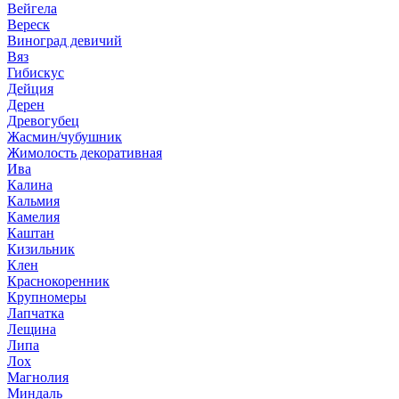
Вейгела
Вереск
Виноград девичий
Вяз
Гибискус
Дейция
Дерен
Древогубец
Жасмин/чубушник
Жимолость декоративная
Ива
Калина
Кальмия
Камелия
Каштан
Кизильник
Клен
Краснокоренник
Крупномеры
Лапчатка
Лещина
Липа
Лох
Магнолия
Миндаль