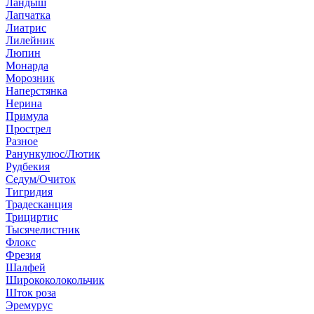
Ландыш
Лапчатка
Лиатрис
Лилейник
Люпин
Монарда
Морозник
Наперстянка
Нерина
Примула
Прострел
Разное
Ранункулюс/Лютик
Рудбекия
Седум/Очиток
Тигридия
Традесканция
Трициртис
Тысячелистник
Флокс
Фрезия
Шалфей
Ширококолокольчик
Шток роза
Эремурус