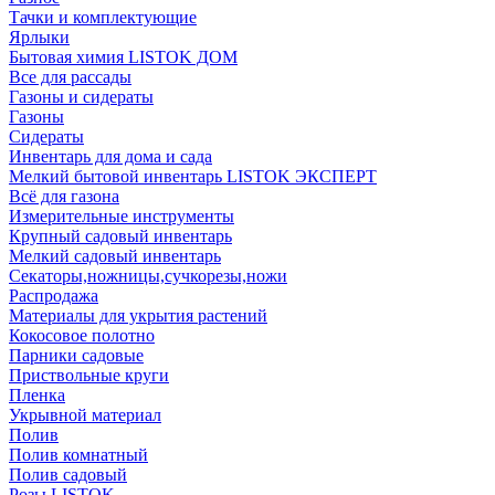
Тачки и комплектующие
Ярлыки
Бытовая химия LISTOK ДОМ
Все для рассады
Газоны и сидераты
Газоны
Сидераты
Инвентарь для дома и сада
Мелкий бытовой инвентарь LISTOK ЭКСПЕРТ
Всё для газона
Измерительные инструменты
Крупный садовый инвентарь
Мелкий садовый инвентарь
Секаторы,ножницы,сучкорезы,ножи
Распродажа
Материалы для укрытия растений
Кокосовое полотно
Парники садовые
Приствольные круги
Пленка
Укрывной материал
Полив
Полив комнатный
Полив садовый
Розы LISTOK