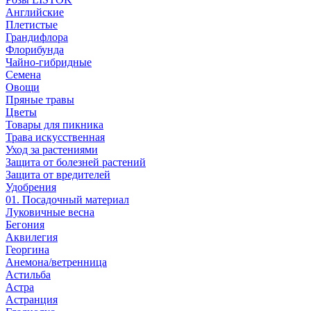
Английские
Плетистые
Грандифлора
Флорибунда
Чайно-гибридные
Семена
Овощи
Пряные травы
Цветы
Товары для пикника
Трава искусственная
Уход за растениями
Защита от болезней растений
Защита от вредителей
Удобрения
01. Посадочный материал
Луковичные весна
Бегония
Аквилегия
Георгина
Анемона/ветренница
Астильба
Астра
Астранция