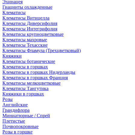
Эхинацея
Гиацинты охлажденные
Клематисы
Клематисы Витицелла
Клематисы Диверсифолия
Клематисы Интегрифолия
Клематисы крупноцветковые
Клематисы махровые
Клематисы Техасские
Клематисы Фламула (Трехцветковый)
Княжики
Клематисы ботанические
Клематисы в горшках
Клематисы в горшках Нидерланды
Клематисы в горшках Франция
Клематисы мелкоцветковые
Клематисы Тангутика
Княжики в горшках
Розы
Английские
Грандифлора
Миниатюрные / Спрей
Плетистые
Почвопокровные
Розы в горшке