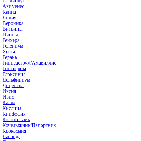
Гладиолус
Ахименес
Канна
Лилия
Вероника
Витрины
Пионы
Гейхера
Гелениум
Хоста
Герань
Гиппеаструм/Амариллис
Гипсофила
Глоксиния
Дельфиниум
Дицентра
Иксия
Ирис
Калла
Кислица
Книфофия
Колокольчик
Кочедыжник/Папортник
Крокосмия
Лаванда