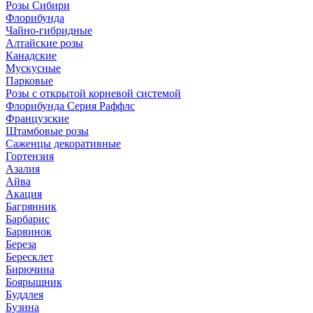
Розы Сибири
Флорибунда
Чайно-гибридные
Алтайские розы
Канадские
Мускусные
Парковые
Розы с открытой корневой системой
Флорибунда Серия Раффлс
Французские
Штамбовые розы
Саженцы декоративные
Гортензия
Азалия
Айва
Акация
Багрянник
Барбарис
Барвинок
Береза
Бересклет
Бирючина
Боярышник
Буддлея
Бузина