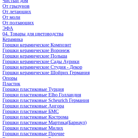
Чистый дом
От грызунов
От летающих
От моли
От ползающих
ЭФА
04. Товары для цветоводства
Керамика
Горшки керамические Композит
Горшки керамические Воронеж
Горшки керамические Польша
Горшки керамические Сады Аурики
Горшки керамические Студия - Декор
Горшки керамические Шойрих Германия
Опоры
Пластик
Горшки пластиковые Турция
Горшки пластиковые Elho Голландия
Горшки пластиковые Scheuriсh Германия
Горшки пластиковые Ангора
Горшки пластиковые БМС
Горшки пластиковые Кострома
Горшки пластиковые Мартика(Барнаул)
Горшки пластиковые Милих
Горшки пластиковые Прочие