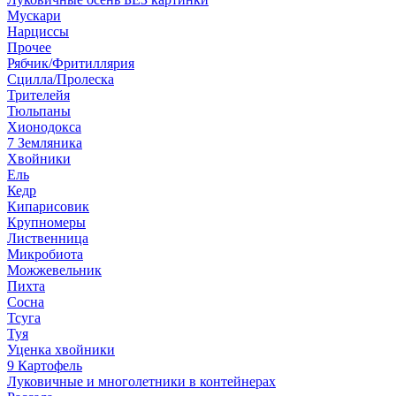
Мускари
Нарциссы
Прочее
Рябчик/Фритиллярия
Сцилла/Пролеска
Трителейя
Тюльпаны
Хионодокса
7 Земляника
Хвойники
Ель
Кедр
Кипарисовик
Крупномеры
Лиственница
Микробиота
Можжевельник
Пихта
Сосна
Тсуга
Туя
Уценка хвойники
9 Картофель
Луковичные и многолетники в контейнерах