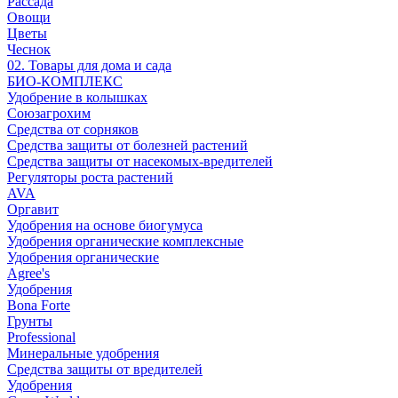
Рассада
Овощи
Цветы
Чеснок
02. Товары для дома и сада
БИО-КОМПЛЕКС
Удобрение в колышках
Союзагрохим
Средства от сорняков
Средства защиты от болезней растений
Средства защиты от насекомых-вредителей
Регуляторы роста растений
AVA
Оргавит
Удобрения на основе биогумуса
Удобрения органические комплексные
Удобрения органические
Agree's
Удобрения
Bona Forte
Грунты
Professional
Минеральные удобрения
Средства защиты от вредителей
Удобрения