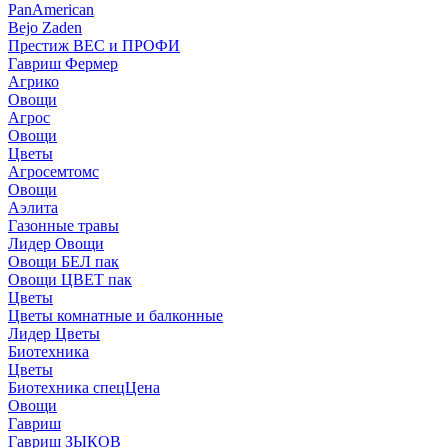
PanAmerican
Bejo Zaden
Престиж ВЕС и ПРОФИ
Гавриш Фермер
Агрико
Овощи
Агрос
Овощи
Цветы
Агросемтомс
Овощи
Аэлита
Газонные травы
Лидер Овощи
Овощи БЕЛ пак
Овощи ЦВЕТ пак
Цветы
Цветы комнатные и балконные
Лидер Цветы
Биотехника
Цветы
Биотехника спецЦена
Овощи
Гавриш
Гавриш ЗЫКОВ