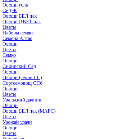
Овощи гель
СеДеК
Овощи БЕЛ пак
Овощи ЦВЕТ пак
Цветы
Наборы семян
Семена Алтая
Овощи
Цветы
Семко
Овощи
Сибирский Сад
Овощи
Овощи (серия ЛС)
Сортсемовощ СПб
Овощи
Цветы
Уральский дачник
Овощи
Овощи БЕЛ пак (МАРС)
Цветы
Урожай удачи
Овощи
Цветы
Григорьев