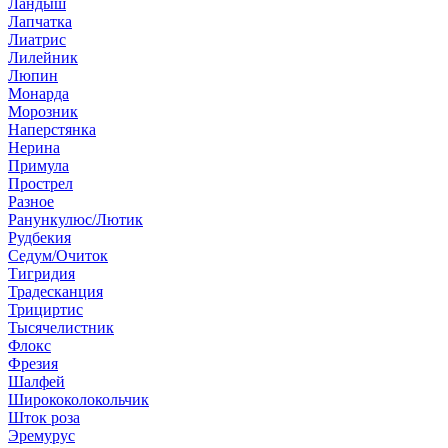
Ландыш
Лапчатка
Лиатрис
Лилейник
Люпин
Монарда
Морозник
Наперстянка
Нерина
Примула
Прострел
Разное
Ранункулюс/Лютик
Рудбекия
Седум/Очиток
Тигридия
Традесканция
Трициртис
Тысячелистник
Флокс
Фрезия
Шалфей
Ширококолокольчик
Шток роза
Эремурус