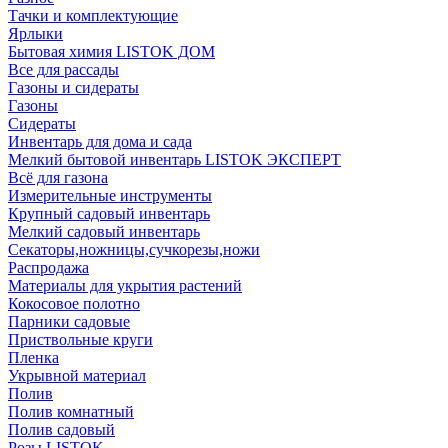
Тачки и комплектующие
Ярлыки
Бытовая химия LISTOK ДОМ
Все для рассады
Газоны и сидераты
Газоны
Сидераты
Инвентарь для дома и сада
Мелкий бытовой инвентарь LISTOK ЭКСПЕРТ
Всё для газона
Измерительные инструменты
Крупный садовый инвентарь
Мелкий садовый инвентарь
Секаторы,ножницы,сучкорезы,ножи
Распродажа
Материалы для укрытия растений
Кокосовое полотно
Парники садовые
Приствольные круги
Пленка
Укрывной материал
Полив
Полив комнатный
Полив садовый
Розы LISTOK