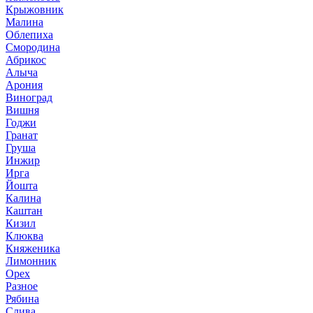
Крыжовник
Малина
Облепиха
Смородина
Абрикос
Алыча
Арония
Виноград
Вишня
Годжи
Гранат
Груша
Инжир
Ирга
Йошта
Калина
Каштан
Кизил
Клюква
Княженика
Лимонник
Орех
Разное
Рябина
Слива