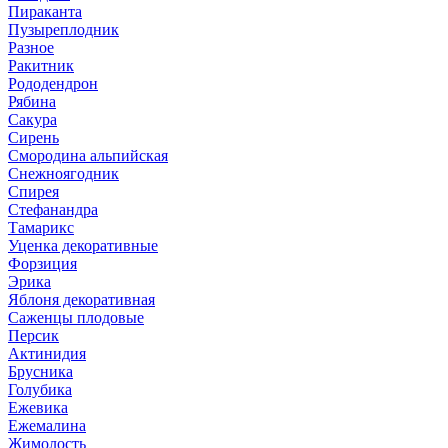
Пираканта
Пузыреплодник
Разное
Ракитник
Рододендрон
Рябина
Сакура
Сирень
Смородина альпийская
Снежноягодник
Спирея
Стефанандра
Тамарикс
Уценка декоративные
Форзиция
Эрика
Яблоня декоративная
Саженцы плодовые
Персик
Актинидия
Брусника
Голубика
Ежевика
Ежемалина
Жимолость