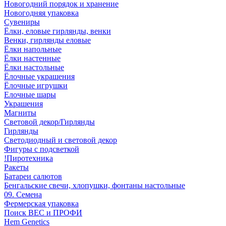
Новогодний порядок и хранение
Новогодняя упаковка
Сувениры
Ёлки, еловые гирлянды, венки
Венки, гирлянды еловые
Ёлки напольные
Ёлки настенные
Ёлки настольные
Ёлочные украшения
Ёлочные игрушки
Елочные шары
Украшения
Магниты
Световой декор/Гирлянды
Гирлянды
Светодиодный и световой декор
Фигуры с подсветкой
!Пиротехника
Ракеты
Батареи салютов
Бенгальские свечи, хлопушки, фонтаны настольные
09. Семена
Фермерская упаковка
Поиск ВЕС и ПРОФИ
Hem Genetics