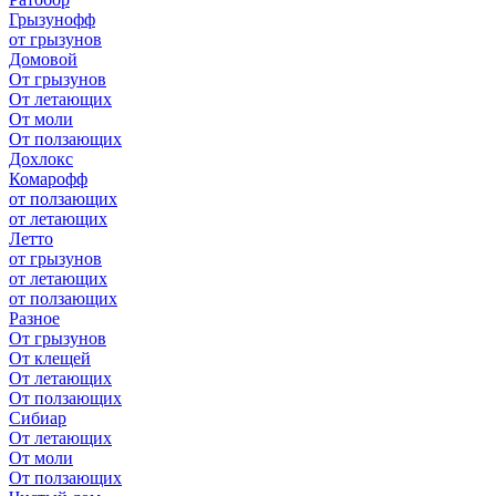
Грызунофф
от грызунов
Домовой
От грызунов
От летающих
От моли
От ползающих
Дохлокс
Комарофф
от ползающих
от летающих
Летто
от грызунов
от летающих
от ползающих
Разное
От грызунов
От клещей
От летающих
От ползающих
Сибиар
От летающих
От моли
От ползающих