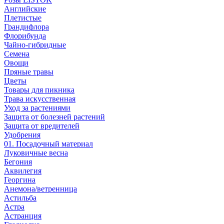
Английские
Плетистые
Грандифлора
Флорибунда
Чайно-гибридные
Семена
Овощи
Пряные травы
Цветы
Товары для пикника
Трава искусственная
Уход за растениями
Защита от болезней растений
Защита от вредителей
Удобрения
01. Посадочный материал
Луковичные весна
Бегония
Аквилегия
Георгина
Анемона/ветренница
Астильба
Астра
Астранция