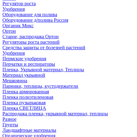
Регулятор роста
Удобрения
Оборудование для полива
Оборудование д/полива Россия
Органик Микс
Ортон
Старое, распродажа Ортон
Регуляторы роста растений
Средства защиты от болезней растений
Удобрения
Пермские удобрения
Перчатки и респираторы
Пленка, Укрывной материал, Теплицы
Материал укрывной
Мешковина
Парники, теплицы, кустодержатели
Пленка армированная
Пленка полиэтиленовая
Пленка пузырьковая
Пленка СВЕТЛИЦА
Распродажа пленка, укрывной материал, теплицы
Разное
Грунты
Ландшафтные материалы
Органические удобрения