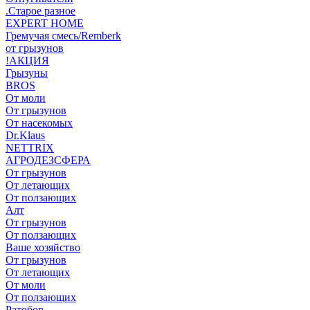
.Старое разное
EXPERT HOME
Гремучая смесь/Remberk
от грызунов
!АКЦИЯ
Грызуны
BROS
От моли
От грызунов
От насекомых
Dr.Klaus
NETTRIX
АГРОДЕЗСФЕРА
От грызунов
От летающих
От ползающих
Алт
От грызунов
От ползающих
Ваше хозяйство
От грызунов
От летающих
От моли
От ползающих
Ратобор