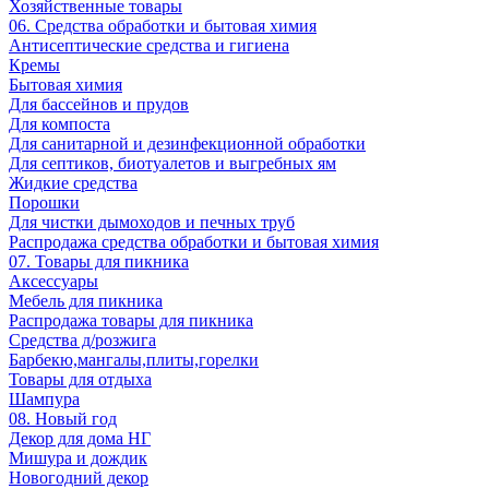
Хозяйственные товары
06. Средства обработки и бытовая химия
Антисептические средства и гигиена
Кремы
Бытовая химия
Для бассейнов и прудов
Для компоста
Для санитарной и дезинфекционной обработки
Для септиков, биотуалетов и выгребных ям
Жидкие средства
Порошки
Для чистки дымоходов и печных труб
Распродажа средства обработки и бытовая химия
07. Товары для пикника
Аксессуары
Мебель для пикника
Распродажа товары для пикника
Средства д/розжига
Барбекю,мангалы,плиты,горелки
Товары для отдыха
Шампура
08. Новый год
Декор для дома НГ
Мишура и дождик
Новогодний декор