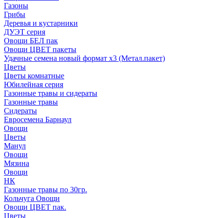
Газоны
Грибы
Деревья и кустарники
ДУЭТ серия
Овощи БЕЛ пак
Овощи ЦВЕТ пакеты
Удачные семена новый формат х3 (Метал.пакет)
Цветы
Цветы комнатные
Юбилейная серия
Газонные травы и сидераты
Газонные травы
Сидераты
Евросемена Барнаул
Овощи
Цветы
Манул
Овощи
Мязина
Овощи
НК
Газонные травы по 30гр.
Кольчуга Овощи
Овощи ЦВЕТ пак.
Цветы