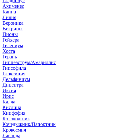
Гладиолус
Ахименес
Канна
Лилия
Вероника
Витрины
Пионы
Гейхера
Гелениум
Хоста
Герань
Гиппеаструм/Амариллис
Гипсофила
Глоксиния
Дельфиниум
Дицентра
Иксия
Ирис
Калла
Кислица
Книфофия
Колокольчик
Кочедыжник/Папортник
Крокосмия
Лаванда