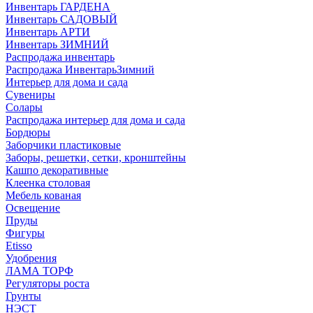
Инвентарь ГАРДЕНА
Инвентарь САДОВЫЙ
Инвентарь АРТИ
Инвентарь ЗИМНИЙ
Распродажа инвентарь
Распродажа ИнвентарьЗимний
Интерьер для дома и сада
Сувениры
Солары
Распродажа интерьер для дома и сада
Бордюры
Заборчики пластиковые
Заборы, решетки, сетки, кронштейны
Кашпо декоративные
Клеенка столовая
Мебель кованая
Освещение
Пруды
Фигуры
Etisso
Удобрения
ЛАМА ТОРФ
Регуляторы роста
Грунты
НЭСТ