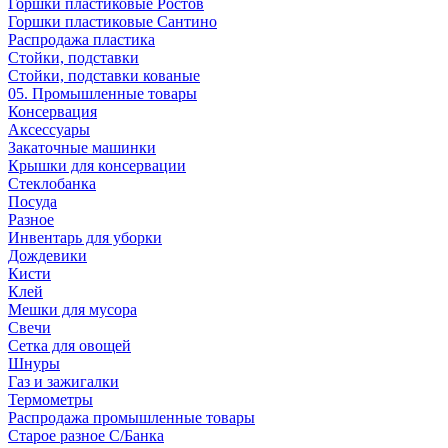
Горшки пластиковые Ростов
Горшки пластиковые Сантино
Распродажа пластика
Стойки, подставки
Стойки, подставки кованые
05. Промышленные товары
Консервация
Аксессуары
Закаточные машинки
Крышки для консервации
Стеклобанка
Посуда
Разное
Инвентарь для уборки
Дождевики
Кисти
Клей
Мешки для мусора
Свечи
Сетка для овощей
Шнуры
Газ и зажигалки
Термометры
Распродажа промышленные товары
Старое разное С/Банка