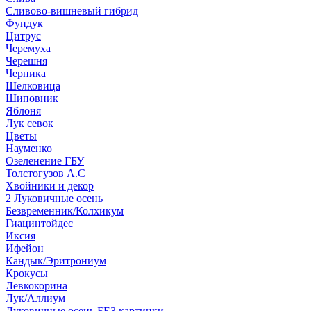
Сливово-вишневый гибрид
Фундук
Цитрус
Черемуха
Черешня
Черника
Шелковица
Шиповник
Яблоня
Лук севок
Цветы
Науменко
Озеленение ГБУ
Толстогузов А.С
Хвойники и декор
2 Луковичные осень
Безвременник/Колхикум
Гиацинтойдес
Иксия
Ифейон
Кандык/Эритрониум
Крокусы
Левкокорина
Лук/Аллиум
Луковичные осень БЕЗ картинки