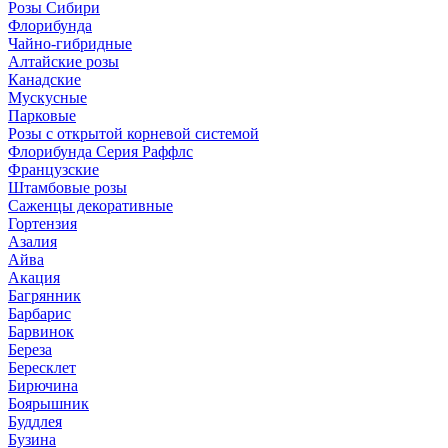
Розы Сибири
Флорибунда
Чайно-гибридные
Алтайские розы
Канадские
Мускусные
Парковые
Розы с открытой корневой системой
Флорибунда Серия Раффлс
Французские
Штамбовые розы
Саженцы декоративные
Гортензия
Азалия
Айва
Акация
Багрянник
Барбарис
Барвинок
Береза
Бересклет
Бирючина
Боярышник
Буддлея
Бузина