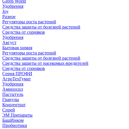
Green World
Удобрения
Joy
Разное
Регуляторы роста растений
Средства защиты от болезней растений
Средства от сорняков
Удобрения
Август
Бытовая химия
Регуляторы роста растений
Средства защиты от болезней растений
Средства защиты от насекомых-вредителей
Средства от сорняков
Серия ПРОФИ
АгроТехГумат
Удобрения
Аминосил
Паста/гель
Гранулы
Концентрат
Спрей
ЭМ Препараты
БашИнком
Пробиотики