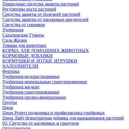
Природные средства защиты растений
Регуляторы роста растений
Средства защиты от болезней растений
Средства защиты от насекомых-вредителей
Средства от сорняков
Удобрения
Сахалинские Гуматы
Сила Жизни
Товары для животных
КОРМА ДЛЯ ДОМАШНИХ ЖИВОТНЫХ
КОРМОВЫЕ ДОБАВКИ
КОРМУШКИ И ЛОТКИ, ИГРУШКИ
НАПОЛНИТЕЛИ
Фертика
Удобрения водорастворимые
Удобрения минеральные гранулированные
Удобрения жидкие
Удобрения гранулированные
Удобрения органо-минеральные
Грунты
Цион
Цион Protect подкормка и профилактика грибковых
Цион Лайт безнитратная добавка для выращивания растений
03. Средства от насекомых и грызунов
Отпугиватели