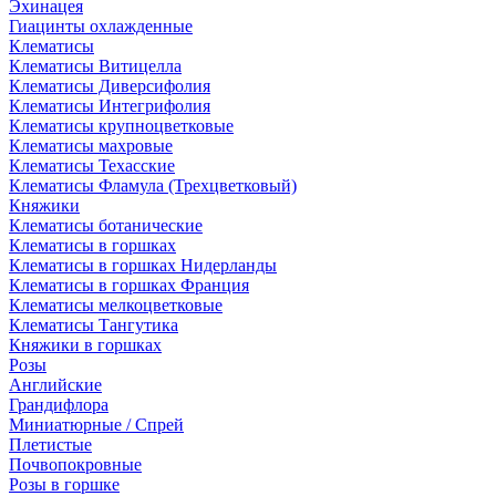
Эхинацея
Гиацинты охлажденные
Клематисы
Клематисы Витицелла
Клематисы Диверсифолия
Клематисы Интегрифолия
Клематисы крупноцветковые
Клематисы махровые
Клематисы Техасские
Клематисы Фламула (Трехцветковый)
Княжики
Клематисы ботанические
Клематисы в горшках
Клематисы в горшках Нидерланды
Клематисы в горшках Франция
Клематисы мелкоцветковые
Клематисы Тангутика
Княжики в горшках
Розы
Английские
Грандифлора
Миниатюрные / Спрей
Плетистые
Почвопокровные
Розы в горшке