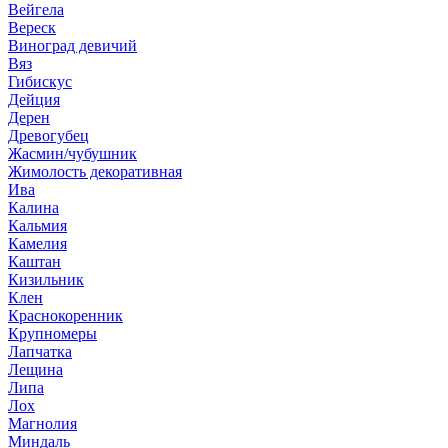
Вейгела
Вереск
Виноград девичий
Вяз
Гибискус
Дейция
Дерен
Древогубец
Жасмин/чубушник
Жимолость декоративная
Ива
Калина
Кальмия
Камелия
Каштан
Кизильник
Клен
Краснокоренник
Крупномеры
Лапчатка
Лещина
Липа
Лох
Магнолия
Миндаль