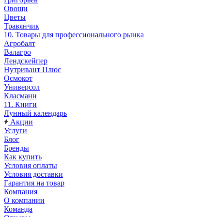
Овощи
Цветы
Травянчик
10. Товары для профессионального рынка
Агробалт
Валагро
Лендскейпер
Нутривант Плюс
Осмокот
Универсол
Класманн
11. Книги
Лунный календарь
Акции
Услуги
Блог
Бренды
Как купить
Условия оплаты
Условия доставки
Гарантия на товар
Компания
О компании
Команда