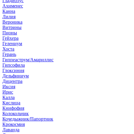
Гладиолус
Ахименес
Канна
Лилия
Вероника
Витрины
Пионы
Гейхера
Гелениум
Хоста
Герань
Гиппеаструм/Амариллис
Гипсофила
Глоксиния
Дельфиниум
Дицентра
Иксия
Ирис
Калла
Кислица
Книфофия
Колокольчик
Кочедыжник/Папортник
Крокосмия
Лаванда