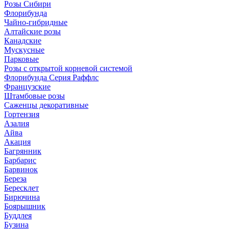
Розы Сибири
Флорибунда
Чайно-гибридные
Алтайские розы
Канадские
Мускусные
Парковые
Розы с открытой корневой системой
Флорибунда Серия Раффлс
Французские
Штамбовые розы
Саженцы декоративные
Гортензия
Азалия
Айва
Акация
Багрянник
Барбарис
Барвинок
Береза
Бересклет
Бирючина
Боярышник
Буддлея
Бузина