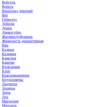
Вейгела
Вереск
Виноград девичий
Вяз
Гибискус
Дейция
Дерен
Древогубец
Жасмин/чубушник
Жимолость декоративная
Ива
Калина
Кальмия
Камелия
Каштан
Кизильник
Клен
Краснокоренник
Крупномеры
Лапчатка
Лещина
Липа
Лох
Магнолия
Миндаль