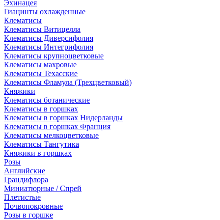
Эхинацея
Гиацинты охлажденные
Клематисы
Клематисы Витицелла
Клематисы Диверсифолия
Клематисы Интегрифолия
Клематисы крупноцветковые
Клематисы махровые
Клематисы Техасские
Клематисы Фламула (Трехцветковый)
Княжики
Клематисы ботанические
Клематисы в горшках
Клематисы в горшках Нидерланды
Клематисы в горшках Франция
Клематисы мелкоцветковые
Клематисы Тангутика
Княжики в горшках
Розы
Английские
Грандифлора
Миниатюрные / Спрей
Плетистые
Почвопокровные
Розы в горшке