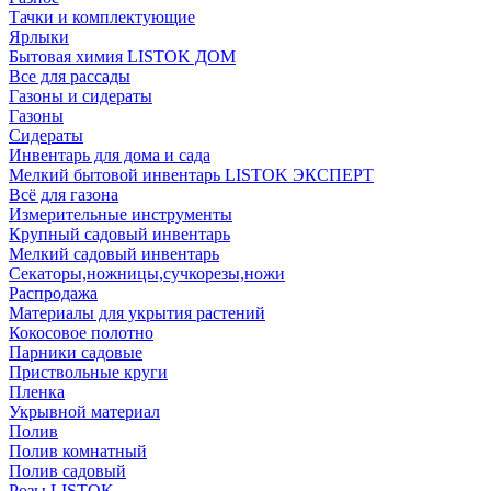
Тачки и комплектующие
Ярлыки
Бытовая химия LISTOK ДОМ
Все для рассады
Газоны и сидераты
Газоны
Сидераты
Инвентарь для дома и сада
Мелкий бытовой инвентарь LISTOK ЭКСПЕРТ
Всё для газона
Измерительные инструменты
Крупный садовый инвентарь
Мелкий садовый инвентарь
Секаторы,ножницы,сучкорезы,ножи
Распродажа
Материалы для укрытия растений
Кокосовое полотно
Парники садовые
Приствольные круги
Пленка
Укрывной материал
Полив
Полив комнатный
Полив садовый
Розы LISTOK