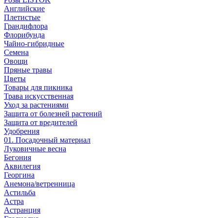
Английские
Плетистые
Грандифлора
Флорибунда
Чайно-гибридные
Семена
Овощи
Пряные травы
Цветы
Товары для пикника
Трава искусственная
Уход за растениями
Защита от болезней растений
Защита от вредителей
Удобрения
01. Посадочный материал
Луковичные весна
Бегония
Аквилегия
Георгина
Анемона/ветренница
Астильба
Астра
Астранция