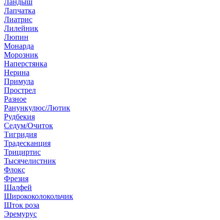
Ландыш
Лапчатка
Лиатрис
Лилейник
Люпин
Монарда
Морозник
Наперстянка
Нерина
Примула
Прострел
Разное
Ранункулюс/Лютик
Рудбекия
Седум/Очиток
Тигридия
Традесканция
Трициртис
Тысячелистник
Флокс
Фрезия
Шалфей
Ширококолокольчик
Шток роза
Эремурус