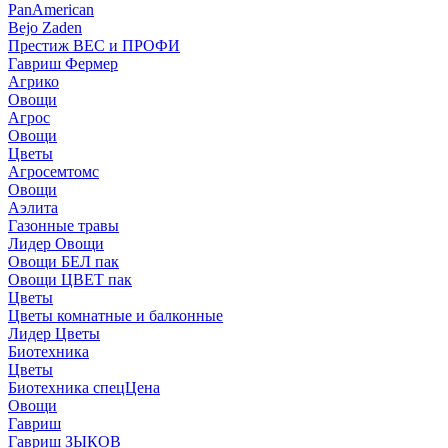
PanAmerican
Bejo Zaden
Престиж ВЕС и ПРОФИ
Гавриш Фермер
Агрико
Овощи
Агрос
Овощи
Цветы
Агросемтомс
Овощи
Аэлита
Газонные травы
Лидер Овощи
Овощи БЕЛ пак
Овощи ЦВЕТ пак
Цветы
Цветы комнатные и балконные
Лидер Цветы
Биотехника
Цветы
Биотехника спецЦена
Овощи
Гавриш
Гавриш ЗЫКОВ