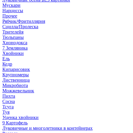
Мускари
Нарциссы
Прочее
Рябчик/Фритиллярия
Сцилла/Пролеска
Трителейя
Тюльпаны
Хионодокса
7 Земляника
Хвойники
Ель
Кедр
Кипарисовик
Крупномеры
Лиственница
Микробиота
Можжевельник
Пихта
Сосна
Тсуга
Туя
Уценка хвойники
9 Картофель
Луковичные и многолетники в контейнерах