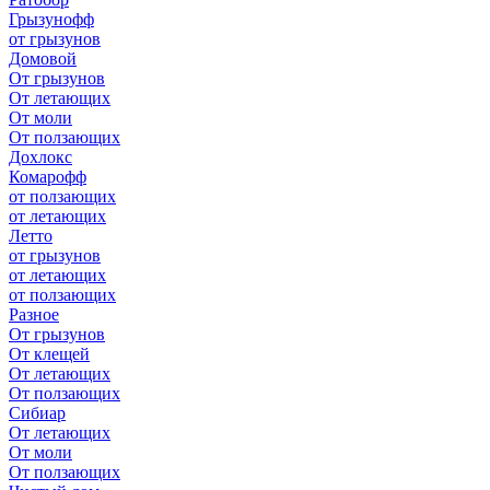
Грызунофф
от грызунов
Домовой
От грызунов
От летающих
От моли
От ползающих
Дохлокс
Комарофф
от ползающих
от летающих
Летто
от грызунов
от летающих
от ползающих
Разное
От грызунов
От клещей
От летающих
От ползающих
Сибиар
От летающих
От моли
От ползающих