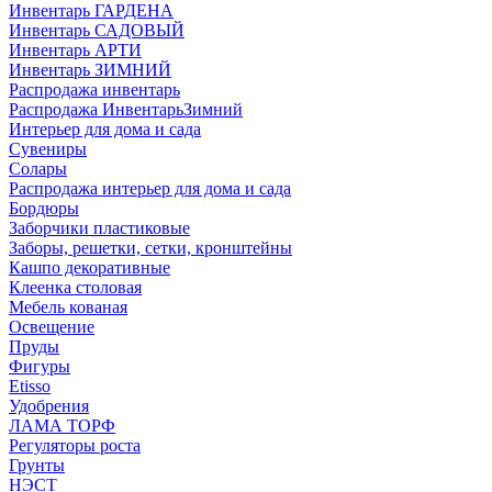
Инвентарь ГАРДЕНА
Инвентарь САДОВЫЙ
Инвентарь АРТИ
Инвентарь ЗИМНИЙ
Распродажа инвентарь
Распродажа ИнвентарьЗимний
Интерьер для дома и сада
Сувениры
Солары
Распродажа интерьер для дома и сада
Бордюры
Заборчики пластиковые
Заборы, решетки, сетки, кронштейны
Кашпо декоративные
Клеенка столовая
Мебель кованая
Освещение
Пруды
Фигуры
Etisso
Удобрения
ЛАМА ТОРФ
Регуляторы роста
Грунты
НЭСТ