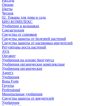
Рассада
Овощи
Цветы
Чеснок
02. Товары для дома и сада
БИО-КОМПЛЕКС
Удобрение в колышках
Союзагрохим
Средства от сорняков
Средства защиты от болезней растений
Средства защиты от насекомых-вредителей
Регуляторы роста растений
AVA
Оргавит
Удобрения на основе биогумуса
Удобрения органические комплексные
Удобрения органические
Agree's
Удобрения
Bona Forte
Грунты
Professional
Минеральные удобрения
Средства защиты от вредителей
Удобрения