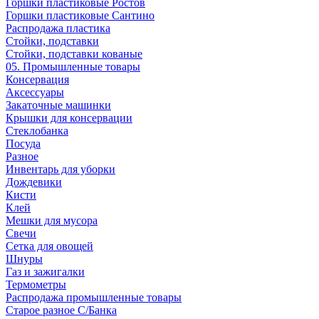
Горшки пластиковые Ростов
Горшки пластиковые Сантино
Распродажа пластика
Стойки, подставки
Стойки, подставки кованые
05. Промышленные товары
Консервация
Аксессуары
Закаточные машинки
Крышки для консервации
Стеклобанка
Посуда
Разное
Инвентарь для уборки
Дождевики
Кисти
Клей
Мешки для мусора
Свечи
Сетка для овощей
Шнуры
Газ и зажигалки
Термометры
Распродажа промышленные товары
Старое разное С/Банка