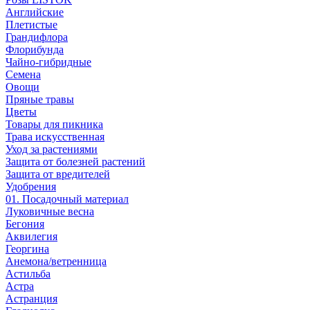
Английские
Плетистые
Грандифлора
Флорибунда
Чайно-гибридные
Семена
Овощи
Пряные травы
Цветы
Товары для пикника
Трава искусственная
Уход за растениями
Защита от болезней растений
Защита от вредителей
Удобрения
01. Посадочный материал
Луковичные весна
Бегония
Аквилегия
Георгина
Анемона/ветренница
Астильба
Астра
Астранция