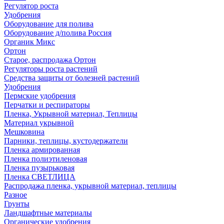
Регулятор роста
Удобрения
Оборудование для полива
Оборудование д/полива Россия
Органик Микс
Ортон
Старое, распродажа Ортон
Регуляторы роста растений
Средства защиты от болезней растений
Удобрения
Пермские удобрения
Перчатки и респираторы
Пленка, Укрывной материал, Теплицы
Материал укрывной
Мешковина
Парники, теплицы, кустодержатели
Пленка армированная
Пленка полиэтиленовая
Пленка пузырьковая
Пленка СВЕТЛИЦА
Распродажа пленка, укрывной материал, теплицы
Разное
Грунты
Ландшафтные материалы
Органические удобрения