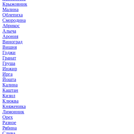
Крыжовник
Малина
Облепиха
Смородина
Абрикос
Алыча
Арония
Виноград
Вишня
Годжи
Гранат
Груша
Инжир
Ирга
Йошта
Калина
Каштан
Кизил
Клюква
Княженика
Лимонник
Орех
Разное
Рябина
Слива