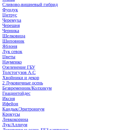
Сливово-вишневый гибрид
Фундук
Цитрус
Черемуха
Черешня
Черника
Шелковица
Шиповник
Яблоня
Лук севок
Цветы
Науменко
Озеленение ГБУ
Толстогузов А.С
Хвойники и декор
2 Луковичные осень
Безвременник/Колхикум
Гиацинтойдес
Иксия
Ифейон
Кандык/Эритрониум
Крокусы
Левкокорина
Лук/Аллиум
Луковичные осень БЕЗ картинки