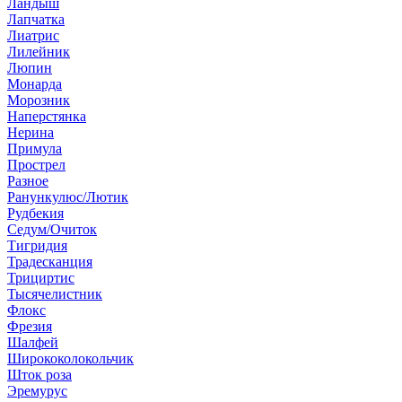
Ландыш
Лапчатка
Лиатрис
Лилейник
Люпин
Монарда
Морозник
Наперстянка
Нерина
Примула
Прострел
Разное
Ранункулюс/Лютик
Рудбекия
Седум/Очиток
Тигридия
Традесканция
Трициртис
Тысячелистник
Флокс
Фрезия
Шалфей
Ширококолокольчик
Шток роза
Эремурус