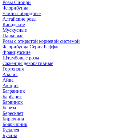
Розы Сибири
Флорибунда
Чайно-гибридные
Алтайские розы
Канадские
Мускусные
Парковые
Розы с открытой корневой системой
Флорибунда Серия Раффлс
Французские
Штамбовые розы
Саженцы декоративные
Гортензия
Азалия
Айва
Акация
Багрянник
Барбарис
Барвинок
Береза
Бересклет
Бирючина
Боярышник
Буддлея
Бузина