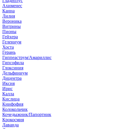
Гладиолус
Ахименес
Канна
Лилия
Вероника
Витрины
Пионы
Гейхера
Гелениум
Хоста
Герань
Гиппеаструм/Амариллис
Гипсофила
Глоксиния
Дельфиниум
Дицентра
Иксия
Ирис
Калла
Кислица
Книфофия
Колокольчик
Кочедыжник/Папортник
Крокосмия
Лаванда