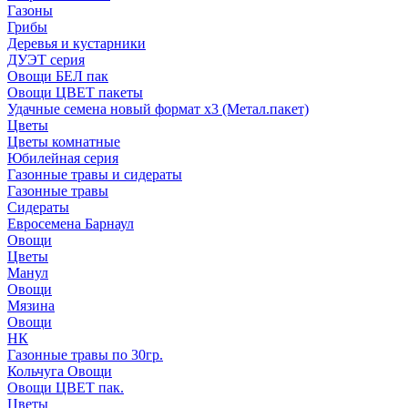
Газоны
Грибы
Деревья и кустарники
ДУЭТ серия
Овощи БЕЛ пак
Овощи ЦВЕТ пакеты
Удачные семена новый формат х3 (Метал.пакет)
Цветы
Цветы комнатные
Юбилейная серия
Газонные травы и сидераты
Газонные травы
Сидераты
Евросемена Барнаул
Овощи
Цветы
Манул
Овощи
Мязина
Овощи
НК
Газонные травы по 30гр.
Кольчуга Овощи
Овощи ЦВЕТ пак.
Цветы