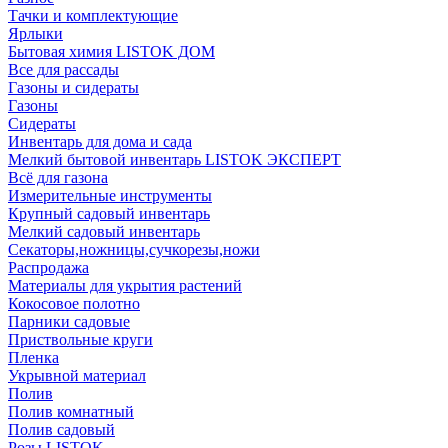
Тачки и комплектующие
Ярлыки
Бытовая химия LISTOK ДОМ
Все для рассады
Газоны и сидераты
Газоны
Сидераты
Инвентарь для дома и сада
Мелкий бытовой инвентарь LISTOK ЭКСПЕРТ
Всё для газона
Измерительные инструменты
Крупный садовый инвентарь
Мелкий садовый инвентарь
Секаторы,ножницы,сучкорезы,ножи
Распродажа
Материалы для укрытия растений
Кокосовое полотно
Парники садовые
Приствольные круги
Пленка
Укрывной материал
Полив
Полив комнатный
Полив садовый
Розы LISTOK