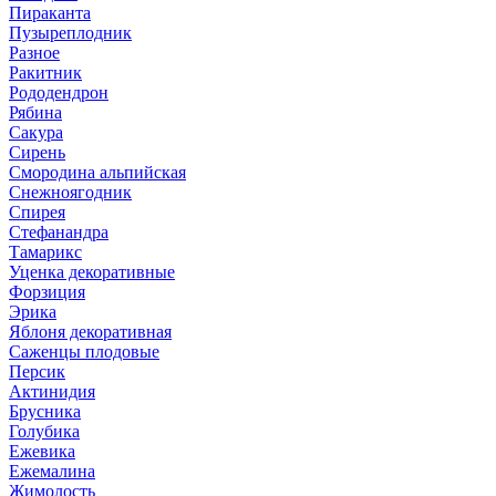
Пираканта
Пузыреплодник
Разное
Ракитник
Рододендрон
Рябина
Сакура
Сирень
Смородина альпийская
Снежноягодник
Спирея
Стефанандра
Тамарикс
Уценка декоративные
Форзиция
Эрика
Яблоня декоративная
Саженцы плодовые
Персик
Актинидия
Брусника
Голубика
Ежевика
Ежемалина
Жимолость