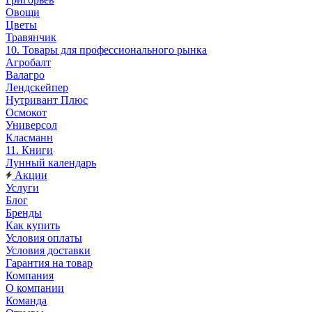
Овощи
Цветы
Травянчик
10. Товары для профессионального рынка
Агробалт
Валагро
Лендскейпер
Нутривант Плюс
Осмокот
Универсол
Класманн
11. Книги
Лунный календарь
Акции
Услуги
Блог
Бренды
Как купить
Условия оплаты
Условия доставки
Гарантия на товар
Компания
О компании
Команда