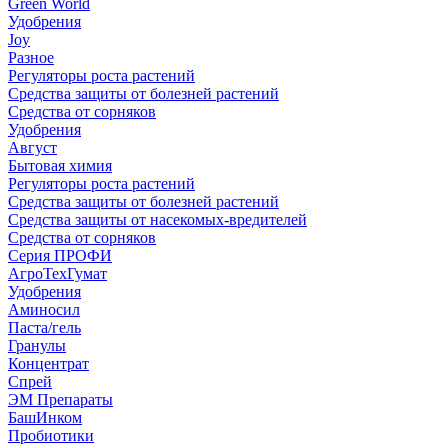
Green World
Удобрения
Joy
Разное
Регуляторы роста растений
Средства защиты от болезней растений
Средства от сорняков
Удобрения
Август
Бытовая химия
Регуляторы роста растений
Средства защиты от болезней растений
Средства защиты от насекомых-вредителей
Средства от сорняков
Серия ПРОФИ
АгроТехГумат
Удобрения
Аминосил
Паста/гель
Гранулы
Концентрат
Спрей
ЭМ Препараты
БашИнком
Пробиотики