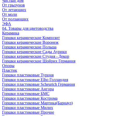
Чистый дом
От грызунов
От летающих
От моли
От ползающих
ЭФА
04. Товары для цветоводства
Керамика
Горшки керамические Композит
Горшки керамические Воронеж
Горшки керамические Польша
Горшки керамические Сады Аурики
Горшки керамические Студия - Декор
Горшки керамические Шойрих Германия
Опоры
Пластик
Горшки пластиковые Турция
Горшки пластиковые Elho Голландия
Горшки пластиковые Scheuriсh Германия
Горшки пластиковые Ангора
Горшки пластиковые БМС
Горшки пластиковые Кострома
Горшки пластиковые Мартика(Барнаул)
Горшки пластиковые Милих
Горшки пластиковые Прочие