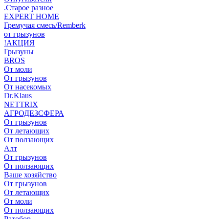
.Старое разное
EXPERT HOME
Гремучая смесь/Remberk
от грызунов
!АКЦИЯ
Грызуны
BROS
От моли
От грызунов
От насекомых
Dr.Klaus
NETTRIX
АГРОДЕЗСФЕРА
От грызунов
От летающих
От ползающих
Алт
От грызунов
От ползающих
Ваше хозяйство
От грызунов
От летающих
От моли
От ползающих
Ратобор