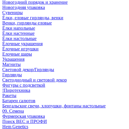
Новогодний порядок и хранение
Новогодняя упаковка
Сувениры
Ёлки, еловые гирлянды, венки
Венки, гирлянды еловые
Ёлки напольные
Ёлки настенные
Ёлки настольные
Ёлочные украшения
Ёлочные игрушки
Елочные шары
Украшения
Магниты
Световой декор/Гирлянды
Гирлянды
Светодиодный и световой декор
Фигуры с подсветкой
!Пиротехника
Ракеты
Батареи салютов
Бенгальские свечи, хлопушки, фонтаны настольные
09. Семена
Фермерская упаковка
Поиск ВЕС и ПРОФИ
Hem Genetics