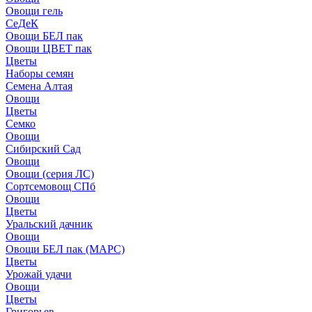
Овощи гель
СеДеК
Овощи БЕЛ пак
Овощи ЦВЕТ пак
Цветы
Наборы семян
Семена Алтая
Овощи
Цветы
Семко
Овощи
Сибирский Сад
Овощи
Овощи (серия ЛС)
Сортсемовощ СПб
Овощи
Цветы
Уральский дачник
Овощи
Овощи БЕЛ пак (МАРС)
Цветы
Урожай удачи
Овощи
Цветы
Григорьев