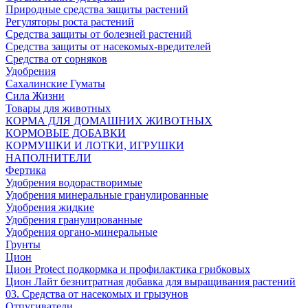
Природные средства защиты растений
Регуляторы роста растений
Средства защиты от болезней растений
Средства защиты от насекомых-вредителей
Средства от сорняков
Удобрения
Сахалинские Гуматы
Сила Жизни
Товары для животных
КОРМА ДЛЯ ДОМАШНИХ ЖИВОТНЫХ
КОРМОВЫЕ ДОБАВКИ
КОРМУШКИ И ЛОТКИ, ИГРУШКИ
НАПОЛНИТЕЛИ
Фертика
Удобрения водорастворимые
Удобрения минеральные гранулированные
Удобрения жидкие
Удобрения гранулированные
Удобрения органо-минеральные
Грунты
Цион
Цион Protect подкормка и профилактика грибковых
Цион Лайт безнитратная добавка для выращивания растений
03. Средства от насекомых и грызунов
Отпугиватели