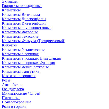
Эхинацея
Гиацинты охлажденные
Клематисы
Клематисы Витицелла
Клематисы Диверсифолия
Клематисы Интегрифолия
Клематисы крупноцветковые
Клематисы махровые
Клематисы Техасские
Клематисы Фламула (Трехцветковый)
Княжики
Клематисы ботанические
Клематисы в горшках
Клематисы в горшках Нидерланды
Клематисы в горшках Франция
Клематисы мелкоцветковые
Клематисы Тангутика
Княжики в горшках
Розы
Английские
Грандифлора
Миниатюрные / Спрей
Плетистые
Почвопокровные
Розы в горшке