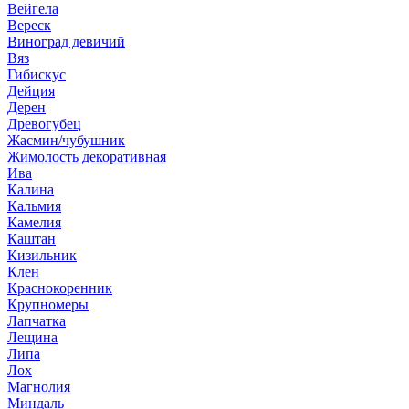
Вейгела
Вереск
Виноград девичий
Вяз
Гибискус
Дейция
Дерен
Древогубец
Жасмин/чубушник
Жимолость декоративная
Ива
Калина
Кальмия
Камелия
Каштан
Кизильник
Клен
Краснокоренник
Крупномеры
Лапчатка
Лещина
Липа
Лох
Магнолия
Миндаль