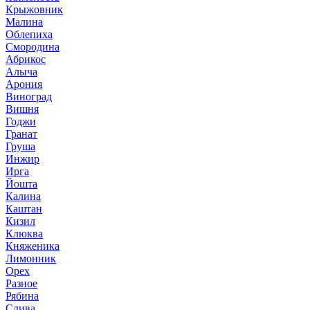
Крыжовник
Малина
Облепиха
Смородина
Абрикос
Алыча
Арония
Виноград
Вишня
Годжи
Гранат
Груша
Инжир
Ирга
Йошта
Калина
Каштан
Кизил
Клюква
Княженика
Лимонник
Орех
Разное
Рябина
Слива