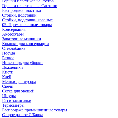
Горшки пластиковые Ростов
Горшки пластиковые Сантино
Распродажа пластика
Стойки, подставки
Стойки, подставки кованые
05. Промышленные товары
Консервация
Аксессуары
Закаточные машинки
Крышки для консервации
Стеклобанка
Посуда
Разное
Инвентарь для уборки
Дождевики
Кисти
Клей
Мешки для мусора
Свечи
Сетка для овощей
Шнуры
Газ и зажигалки
Термометры
Распродажа промышленные товары
Старое разное С/Банка