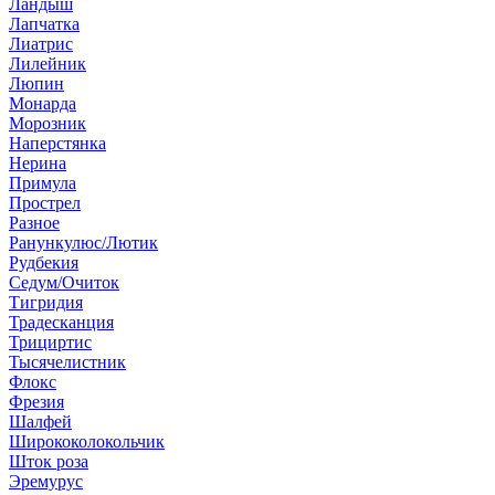
Ландыш
Лапчатка
Лиатрис
Лилейник
Люпин
Монарда
Морозник
Наперстянка
Нерина
Примула
Прострел
Разное
Ранункулюс/Лютик
Рудбекия
Седум/Очиток
Тигридия
Традесканция
Трициртис
Тысячелистник
Флокс
Фрезия
Шалфей
Ширококолокольчик
Шток роза
Эремурус