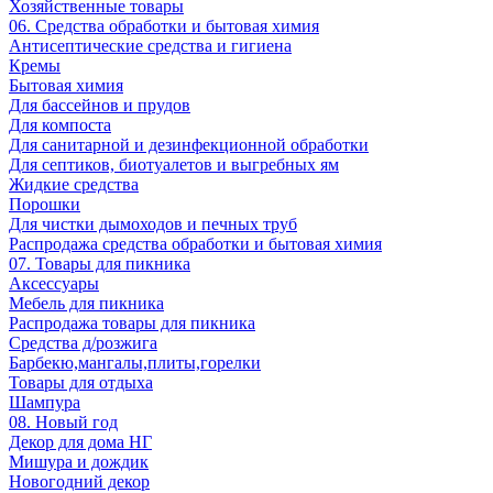
Хозяйственные товары
06. Средства обработки и бытовая химия
Антисептические средства и гигиена
Кремы
Бытовая химия
Для бассейнов и прудов
Для компоста
Для санитарной и дезинфекционной обработки
Для септиков, биотуалетов и выгребных ям
Жидкие средства
Порошки
Для чистки дымоходов и печных труб
Распродажа средства обработки и бытовая химия
07. Товары для пикника
Аксессуары
Мебель для пикника
Распродажа товары для пикника
Средства д/розжига
Барбекю,мангалы,плиты,горелки
Товары для отдыха
Шампура
08. Новый год
Декор для дома НГ
Мишура и дождик
Новогодний декор