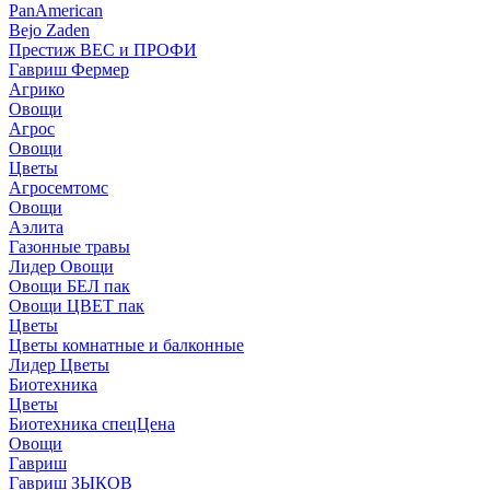
PanAmerican
Bejo Zaden
Престиж ВЕС и ПРОФИ
Гавриш Фермер
Агрико
Овощи
Агрос
Овощи
Цветы
Агросемтомс
Овощи
Аэлита
Газонные травы
Лидер Овощи
Овощи БЕЛ пак
Овощи ЦВЕТ пак
Цветы
Цветы комнатные и балконные
Лидер Цветы
Биотехника
Цветы
Биотехника спецЦена
Овощи
Гавриш
Гавриш ЗЫКОВ