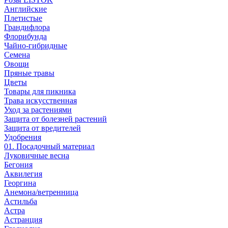
Английские
Плетистые
Грандифлора
Флорибунда
Чайно-гибридные
Семена
Овощи
Пряные травы
Цветы
Товары для пикника
Трава искусственная
Уход за растениями
Защита от болезней растений
Защита от вредителей
Удобрения
01. Посадочный материал
Луковичные весна
Бегония
Аквилегия
Георгина
Анемона/ветренница
Астильба
Астра
Астранция