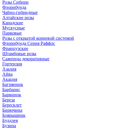
Розы Сибири
Флорибунда
Чайно-гибридные
Алтайские розы
Канадские
Мускусные
Парковые
Розы с открытой корневой системой
Флорибунда Серия Раффлс
Французские
Штамбовые розы
Саженцы декоративные
Гортензия
Азалия
Айва
Акация
Багрянник
Барбарис
Барвинок
Береза
Бересклет
Бирючина
Боярышник
Буддлея
Бузина