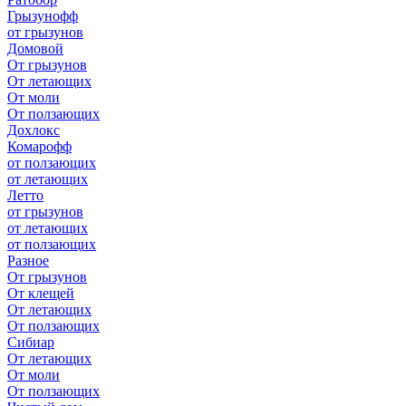
Грызунофф
от грызунов
Домовой
От грызунов
От летающих
От моли
От ползающих
Дохлокс
Комарофф
от ползающих
от летающих
Летто
от грызунов
от летающих
от ползающих
Разное
От грызунов
От клещей
От летающих
От ползающих
Сибиар
От летающих
От моли
От ползающих