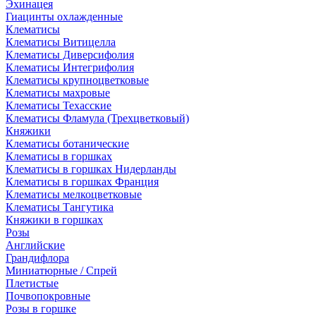
Эхинацея
Гиацинты охлажденные
Клематисы
Клематисы Витицелла
Клематисы Диверсифолия
Клематисы Интегрифолия
Клематисы крупноцветковые
Клематисы махровые
Клематисы Техасские
Клематисы Фламула (Трехцветковый)
Княжики
Клематисы ботанические
Клематисы в горшках
Клематисы в горшках Нидерланды
Клематисы в горшках Франция
Клематисы мелкоцветковые
Клематисы Тангутика
Княжики в горшках
Розы
Английские
Грандифлора
Миниатюрные / Спрей
Плетистые
Почвопокровные
Розы в горшке