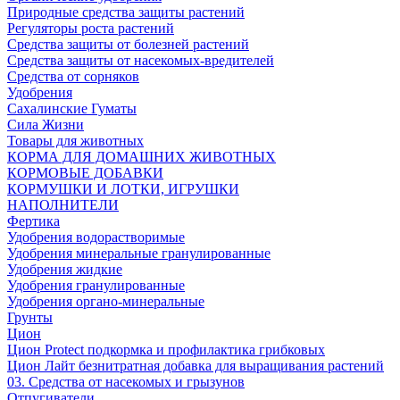
Природные средства защиты растений
Регуляторы роста растений
Средства защиты от болезней растений
Средства защиты от насекомых-вредителей
Средства от сорняков
Удобрения
Сахалинские Гуматы
Сила Жизни
Товары для животных
КОРМА ДЛЯ ДОМАШНИХ ЖИВОТНЫХ
КОРМОВЫЕ ДОБАВКИ
КОРМУШКИ И ЛОТКИ, ИГРУШКИ
НАПОЛНИТЕЛИ
Фертика
Удобрения водорастворимые
Удобрения минеральные гранулированные
Удобрения жидкие
Удобрения гранулированные
Удобрения органо-минеральные
Грунты
Цион
Цион Protect подкормка и профилактика грибковых
Цион Лайт безнитратная добавка для выращивания растений
03. Средства от насекомых и грызунов
Отпугиватели