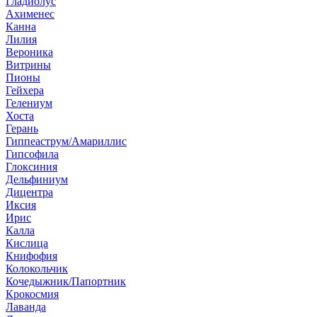
Гладиолус
Ахименес
Канна
Лилия
Вероника
Витрины
Пионы
Гейхера
Гелениум
Хоста
Герань
Гиппеаструм/Амариллис
Гипсофила
Глоксиния
Дельфиниум
Дицентра
Иксия
Ирис
Калла
Кислица
Книфофия
Колокольчик
Кочедыжник/Папортник
Крокосмия
Лаванда