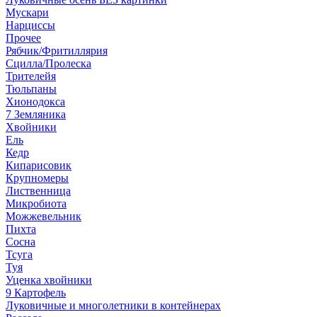
Мускари
Нарциссы
Прочее
Рябчик/Фритиллярия
Сцилла/Пролеска
Трителейя
Тюльпаны
Хионодокса
7 Земляника
Хвойники
Ель
Кедр
Кипарисовик
Крупномеры
Лиственница
Микробиота
Можжевельник
Пихта
Сосна
Тсуга
Туя
Уценка хвойники
9 Картофель
Луковичные и многолетники в контейнерах