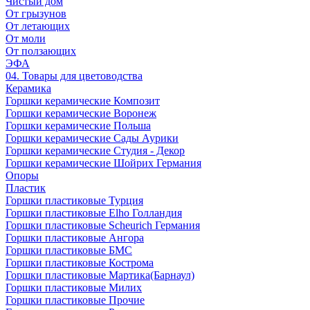
Чистый дом
От грызунов
От летающих
От моли
От ползающих
ЭФА
04. Товары для цветоводства
Керамика
Горшки керамические Композит
Горшки керамические Воронеж
Горшки керамические Польша
Горшки керамические Сады Аурики
Горшки керамические Студия - Декор
Горшки керамические Шойрих Германия
Опоры
Пластик
Горшки пластиковые Турция
Горшки пластиковые Elho Голландия
Горшки пластиковые Scheuriсh Германия
Горшки пластиковые Ангора
Горшки пластиковые БМС
Горшки пластиковые Кострома
Горшки пластиковые Мартика(Барнаул)
Горшки пластиковые Милих
Горшки пластиковые Прочие