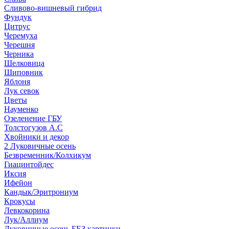
Сливово-вишневый гибрид
Фундук
Цитрус
Черемуха
Черешня
Черника
Шелковица
Шиповник
Яблоня
Лук севок
Цветы
Науменко
Озеленение ГБУ
Толстогузов А.С
Хвойники и декор
2 Луковичные осень
Безвременник/Колхикум
Гиацинтойдес
Иксия
Ифейон
Кандык/Эритрониум
Крокусы
Левкокорина
Лук/Аллиум
Луковичные осень БЕЗ картинки