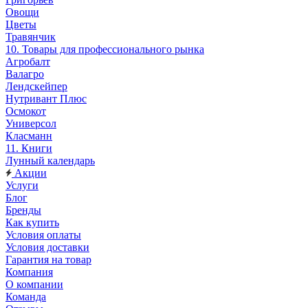
Овощи
Цветы
Травянчик
10. Товары для профессионального рынка
Агробалт
Валагро
Лендскейпер
Нутривант Плюс
Осмокот
Универсол
Класманн
11. Книги
Лунный календарь
Акции
Услуги
Блог
Бренды
Как купить
Условия оплаты
Условия доставки
Гарантия на товар
Компания
О компании
Команда