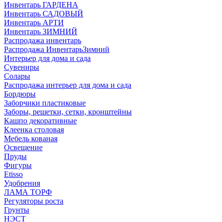
Инвентарь ГАРДЕНА
Инвентарь САДОВЫЙ
Инвентарь АРТИ
Инвентарь ЗИМНИЙ
Распродажа инвентарь
Распродажа ИнвентарьЗимний
Интерьер для дома и сада
Сувениры
Солары
Распродажа интерьер для дома и сада
Бордюры
Заборчики пластиковые
Заборы, решетки, сетки, кронштейны
Кашпо декоративные
Клеенка столовая
Мебель кованая
Освещение
Пруды
Фигуры
Etisso
Удобрения
ЛАМА ТОРФ
Регуляторы роста
Грунты
НЭСТ