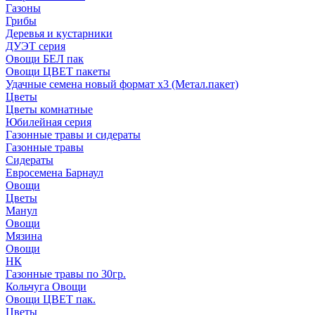
Газоны
Грибы
Деревья и кустарники
ДУЭТ серия
Овощи БЕЛ пак
Овощи ЦВЕТ пакеты
Удачные семена новый формат х3 (Метал.пакет)
Цветы
Цветы комнатные
Юбилейная серия
Газонные травы и сидераты
Газонные травы
Сидераты
Евросемена Барнаул
Овощи
Цветы
Манул
Овощи
Мязина
Овощи
НК
Газонные травы по 30гр.
Кольчуга Овощи
Овощи ЦВЕТ пак.
Цветы