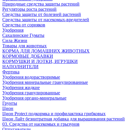
Природные средства защиты растений
Регуляторы роста растений
Средства защиты от болезней растений
Средства защиты от насекомых-вредителей
Средства от сорняков
Удобрения
Сахалинские Гуматы
Сила Жизни
Товары для животных
КОРМА ДЛЯ ДОМАШНИХ ЖИВОТНЫХ
КОРМОВЫЕ ДОБАВКИ
КОРМУШКИ И ЛОТКИ, ИГРУШКИ
НАПОЛНИТЕЛИ
Фертика
Удобрения водорастворимые
Удобрения минеральные гранулированные
Удобрения жидкие
Удобрения гранулированные
Удобрения органо-минеральные
Грунты
Цион
Цион Protect подкормка и профилактика грибковых
Цион Лайт безнитратная добавка для выращивания растений
03. Средства от насекомых и грызунов
Отпугиватели