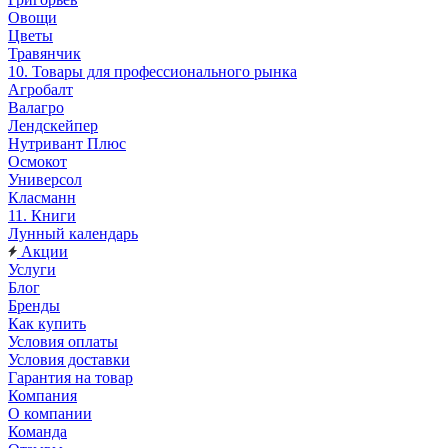
Овощи
Цветы
Травянчик
10. Товары для профессионального рынка
Агробалт
Валагро
Лендскейпер
Нутривант Плюс
Осмокот
Универсол
Класманн
11. Книги
Лунный календарь
Акции
Услуги
Блог
Бренды
Как купить
Условия оплаты
Условия доставки
Гарантия на товар
Компания
О компании
Команда