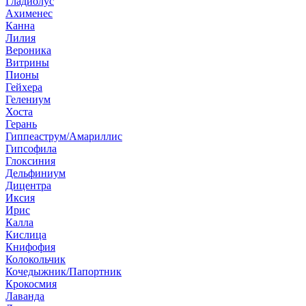
Гладиолус
Ахименес
Канна
Лилия
Вероника
Витрины
Пионы
Гейхера
Гелениум
Хоста
Герань
Гиппеаструм/Амариллис
Гипсофила
Глоксиния
Дельфиниум
Дицентра
Иксия
Ирис
Калла
Кислица
Книфофия
Колокольчик
Кочедыжник/Папортник
Крокосмия
Лаванда