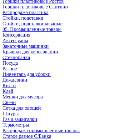
Горшки пластиковые Ростов
Горшки пластиковые Сантино
Распродажа пластика
Стойки, подставки
Стойки, подставки кованые
05. Промышленные товары
Консервация
Аксессуары
Закаточные машинки
Крышки для консервации
Стеклобанка
Посуда
Разное
Инвентарь для уборки
Дождевики
Кисти
Клей
Мешки для мусора
Свечи
Сетка для овощей
Шнуры
Газ и зажигалки
Термометры
Распродажа промышленные товары
Старое разное С/Банка