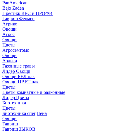
PanAmerican
Bejo Zaden
Престиж ВЕС и ПРОФИ
Гавриш Фермер
Агрико
Овощи
Агрос
Овощи
Цветы
Агросемтомс
Овощи
Аэлита
Газонные травы
Лидер Овощи
Овощи БЕЛ пак
Овощи ЦВЕТ пак
Цветы
Цветы комнатные и балконные
Лидер Цветы
Биотехника
Цветы
Биотехника спецЦена
Овощи
Гавриш
Гавриш ЗЫКОВ