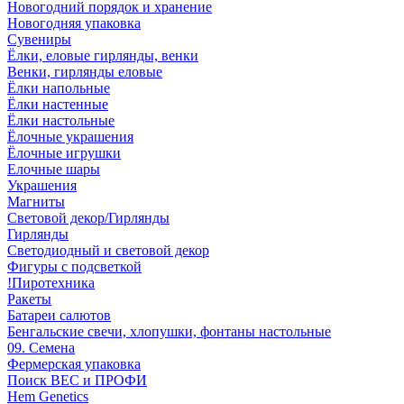
Новогодний порядок и хранение
Новогодняя упаковка
Сувениры
Ёлки, еловые гирлянды, венки
Венки, гирлянды еловые
Ёлки напольные
Ёлки настенные
Ёлки настольные
Ёлочные украшения
Ёлочные игрушки
Елочные шары
Украшения
Магниты
Световой декор/Гирлянды
Гирлянды
Светодиодный и световой декор
Фигуры с подсветкой
!Пиротехника
Ракеты
Батареи салютов
Бенгальские свечи, хлопушки, фонтаны настольные
09. Семена
Фермерская упаковка
Поиск ВЕС и ПРОФИ
Hem Genetics