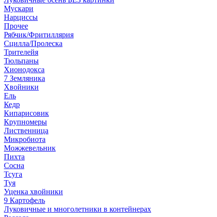
Мускари
Нарциссы
Прочее
Рябчик/Фритиллярия
Сцилла/Пролеска
Трителейя
Тюльпаны
Хионодокса
7 Земляника
Хвойники
Ель
Кедр
Кипарисовик
Крупномеры
Лиственница
Микробиота
Можжевельник
Пихта
Сосна
Тсуга
Туя
Уценка хвойники
9 Картофель
Луковичные и многолетники в контейнерах