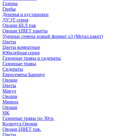
Газоны
Грибы
Деревья и кустарники
ДУЭТ серия
Овощи БЕЛ пак
Овощи ЦВЕТ пакеты
Удачные семена новый формат х3 (Метал.пакет)
Цветы
Цветы комнатные
Юбилейная серия
Газонные травы и сидераты
Газонные травы
Сидераты
Евросемена Барнаул
Овощи
Цветы
Манул
Овощи
Мязина
Овощи
НК
Газонные травы по 30гр.
Кольчуга Овощи
Овощи ЦВЕТ пак.
Цветы