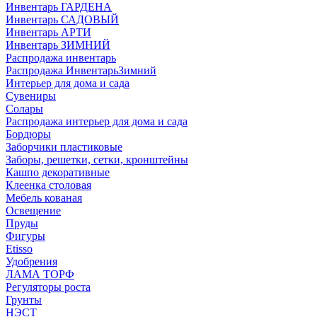
Инвентарь ГАРДЕНА
Инвентарь САДОВЫЙ
Инвентарь АРТИ
Инвентарь ЗИМНИЙ
Распродажа инвентарь
Распродажа ИнвентарьЗимний
Интерьер для дома и сада
Сувениры
Солары
Распродажа интерьер для дома и сада
Бордюры
Заборчики пластиковые
Заборы, решетки, сетки, кронштейны
Кашпо декоративные
Клеенка столовая
Мебель кованая
Освещение
Пруды
Фигуры
Etisso
Удобрения
ЛАМА ТОРФ
Регуляторы роста
Грунты
НЭСТ