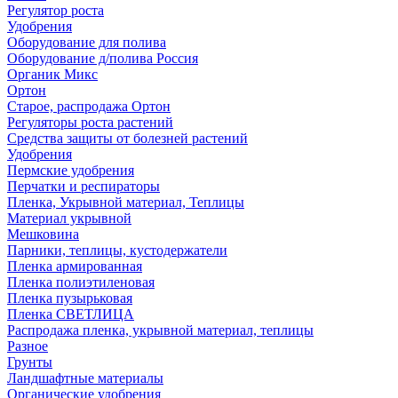
Регулятор роста
Удобрения
Оборудование для полива
Оборудование д/полива Россия
Органик Микс
Ортон
Старое, распродажа Ортон
Регуляторы роста растений
Средства защиты от болезней растений
Удобрения
Пермские удобрения
Перчатки и респираторы
Пленка, Укрывной материал, Теплицы
Материал укрывной
Мешковина
Парники, теплицы, кустодержатели
Пленка армированная
Пленка полиэтиленовая
Пленка пузырьковая
Пленка СВЕТЛИЦА
Распродажа пленка, укрывной материал, теплицы
Разное
Грунты
Ландшафтные материалы
Органические удобрения