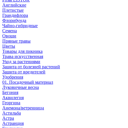
Английские
Плетистые
Грандифлора
Флорибунда
Чайно-гибридные
Семена
Овощи
Пряные травы
Цветы
Товары для пикника
Трава искусственная
Уход за растениями
Защита от болезней растений
Защита от вредителей
Удобрения
01. Посадочный материал
Луковичные весна
Бегония
Аквилегия
Георгина
Анемона/ветренница
Астильба
Астра
Астранция