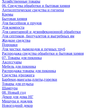
Хозяйственные товары
06. Средства обработки и бытовая химия
Антисептические средства и гигиена
Кремы
Бытовая химия
Для бассейнов и прудов
Для компоста
Для санитарной и дезинфекционной обработки
Для септиков, биотуалетов и выгребных ям
Жидкие средства
Порошки
Для чистки дымоходов и печных труб
Распродажа средства обработки и бытовая химия
07. Товары для пикника
Аксессуары
Мебель для пикника
Распродажа товары для пикника
Средства д/розжига
Барбекю,мангалы,плиты,горелки
Товары для отдыха
Шампура
08. Новый год
Декор для дома НГ
Мишура и дождик
Новогодний декор