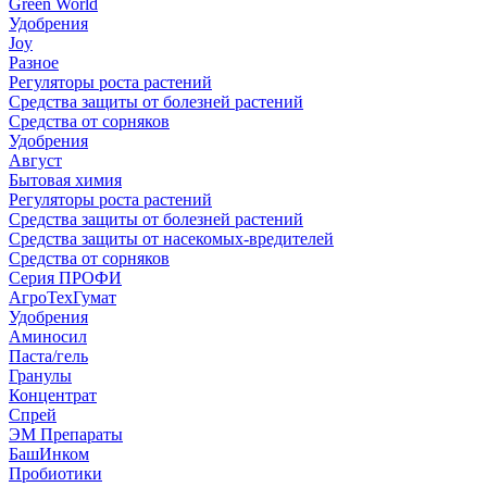
Green World
Удобрения
Joy
Разное
Регуляторы роста растений
Средства защиты от болезней растений
Средства от сорняков
Удобрения
Август
Бытовая химия
Регуляторы роста растений
Средства защиты от болезней растений
Средства защиты от насекомых-вредителей
Средства от сорняков
Серия ПРОФИ
АгроТехГумат
Удобрения
Аминосил
Паста/гель
Гранулы
Концентрат
Спрей
ЭМ Препараты
БашИнком
Пробиотики