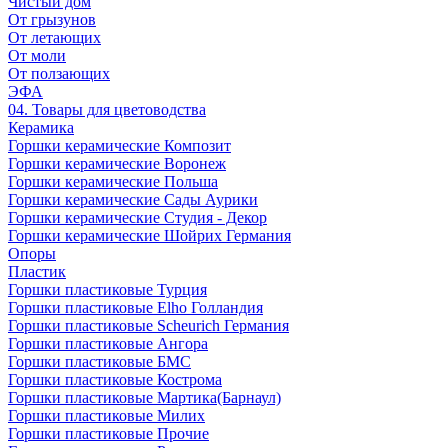
Чистый дом
От грызунов
От летающих
От моли
От ползающих
ЭФА
04. Товары для цветоводства
Керамика
Горшки керамические Композит
Горшки керамические Воронеж
Горшки керамические Польша
Горшки керамические Сады Аурики
Горшки керамические Студия - Декор
Горшки керамические Шойрих Германия
Опоры
Пластик
Горшки пластиковые Турция
Горшки пластиковые Elho Голландия
Горшки пластиковые Scheuriсh Германия
Горшки пластиковые Ангора
Горшки пластиковые БМС
Горшки пластиковые Кострома
Горшки пластиковые Мартика(Барнаул)
Горшки пластиковые Милих
Горшки пластиковые Прочие