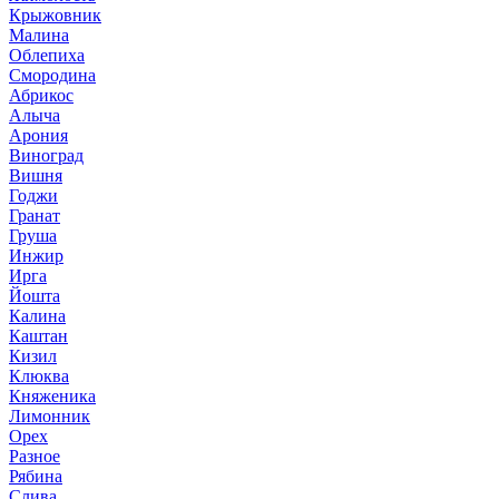
Крыжовник
Малина
Облепиха
Смородина
Абрикос
Алыча
Арония
Виноград
Вишня
Годжи
Гранат
Груша
Инжир
Ирга
Йошта
Калина
Каштан
Кизил
Клюква
Княженика
Лимонник
Орех
Разное
Рябина
Слива