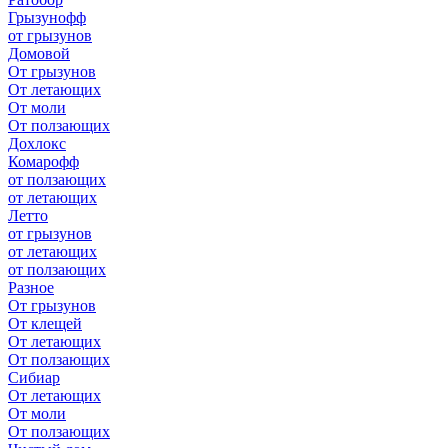
Грызунофф
от грызунов
Домовой
От грызунов
От летающих
От моли
От ползающих
Дохлокс
Комарофф
от ползающих
от летающих
Летто
от грызунов
от летающих
от ползающих
Разное
От грызунов
От клещей
От летающих
От ползающих
Сибиар
От летающих
От моли
От ползающих