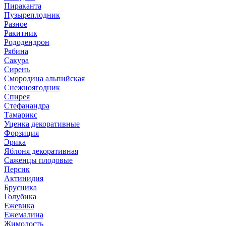
Пираканта
Пузыреплодник
Разное
Ракитник
Рододендрон
Рябина
Сакура
Сирень
Смородина альпийская
Снежноягодник
Спирея
Стефанандра
Тамарикс
Уценка декоративные
Форзиция
Эрика
Яблоня декоративная
Саженцы плодовые
Персик
Актинидия
Брусника
Голубика
Ежевика
Ежемалина
Жимолость