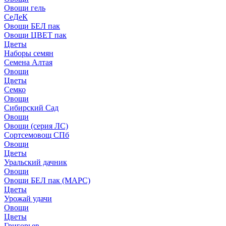
Овощи гель
СеДеК
Овощи БЕЛ пак
Овощи ЦВЕТ пак
Цветы
Наборы семян
Семена Алтая
Овощи
Цветы
Семко
Овощи
Сибирский Сад
Овощи
Овощи (серия ЛС)
Сортсемовощ СПб
Овощи
Цветы
Уральский дачник
Овощи
Овощи БЕЛ пак (МАРС)
Цветы
Урожай удачи
Овощи
Цветы
Григорьев