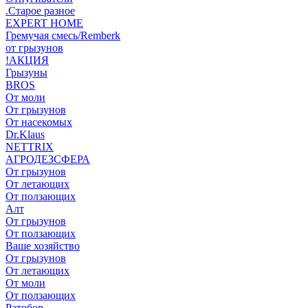
.Старое разное
EXPERT HOME
Гремучая смесь/Remberk
от грызунов
!АКЦИЯ
Грызуны
BROS
От моли
От грызунов
От насекомых
Dr.Klaus
NETTRIX
АГРОДЕЗСФЕРА
От грызунов
От летающих
От ползающих
Алт
От грызунов
От ползающих
Ваше хозяйство
От грызунов
От летающих
От моли
От ползающих
Ратобор