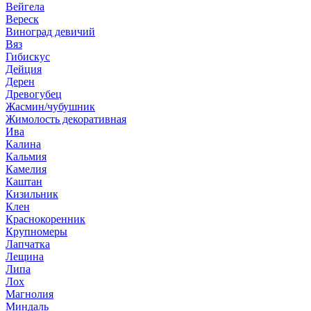
Вейгела
Вереск
Виноград девичий
Вяз
Гибискус
Дейция
Дерен
Древогубец
Жасмин/чубушник
Жимолость декоративная
Ива
Калина
Кальмия
Камелия
Каштан
Кизильник
Клен
Краснокоренник
Крупномеры
Лапчатка
Лещина
Липа
Лох
Магнолия
Миндаль