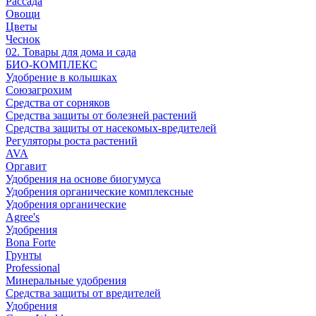
Рассада
Овощи
Цветы
Чеснок
02. Товары для дома и сада
БИО-КОМПЛЕКС
Удобрение в колышках
Союзагрохим
Средства от сорняков
Средства защиты от болезней растений
Средства защиты от насекомых-вредителей
Регуляторы роста растений
AVA
Оргавит
Удобрения на основе биогумуса
Удобрения органические комплексные
Удобрения органические
Agree's
Удобрения
Bona Forte
Грунты
Professional
Минеральные удобрения
Средства защиты от вредителей
Удобрения