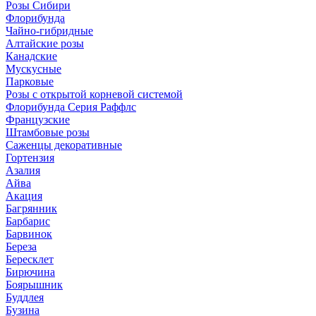
Розы Сибири
Флорибунда
Чайно-гибридные
Алтайские розы
Канадские
Мускусные
Парковые
Розы с открытой корневой системой
Флорибунда Серия Раффлс
Французские
Штамбовые розы
Саженцы декоративные
Гортензия
Азалия
Айва
Акация
Багрянник
Барбарис
Барвинок
Береза
Бересклет
Бирючина
Боярышник
Буддлея
Бузина