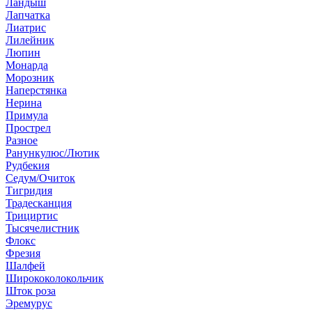
Ландыш
Лапчатка
Лиатрис
Лилейник
Люпин
Монарда
Морозник
Наперстянка
Нерина
Примула
Прострел
Разное
Ранункулюс/Лютик
Рудбекия
Седум/Очиток
Тигридия
Традесканция
Трициртис
Тысячелистник
Флокс
Фрезия
Шалфей
Ширококолокольчик
Шток роза
Эремурус