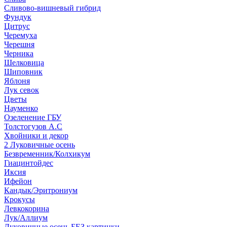
Сливово-вишневый гибрид
Фундук
Цитрус
Черемуха
Черешня
Черника
Шелковица
Шиповник
Яблоня
Лук севок
Цветы
Науменко
Озеленение ГБУ
Толстогузов А.С
Хвойники и декор
2 Луковичные осень
Безвременник/Колхикум
Гиацинтойдес
Иксия
Ифейон
Кандык/Эритрониум
Крокусы
Левкокорина
Лук/Аллиум
Луковичные осень БЕЗ картинки