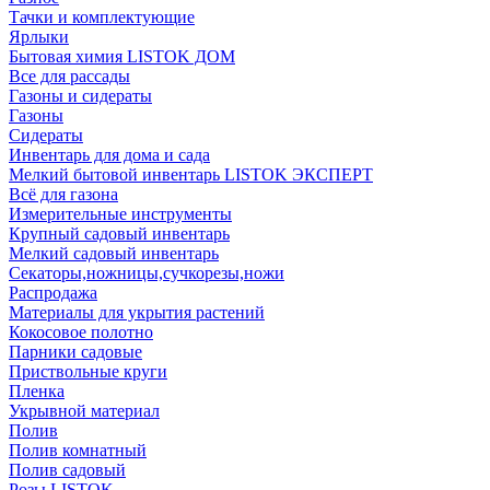
Тачки и комплектующие
Ярлыки
Бытовая химия LISTOK ДОМ
Все для рассады
Газоны и сидераты
Газоны
Сидераты
Инвентарь для дома и сада
Мелкий бытовой инвентарь LISTOK ЭКСПЕРТ
Всё для газона
Измерительные инструменты
Крупный садовый инвентарь
Мелкий садовый инвентарь
Секаторы,ножницы,сучкорезы,ножи
Распродажа
Материалы для укрытия растений
Кокосовое полотно
Парники садовые
Приствольные круги
Пленка
Укрывной материал
Полив
Полив комнатный
Полив садовый
Розы LISTOK