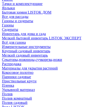
Тачки и комплектующие
Ярлыки
Бытовая химия LISTOK ДОМ
Все для рассады
Газоны и сидераты
Газоны
Сидераты
Инвентарь для дома и сада
Мелкий бытовой инвентарь LISTOK ЭКСПЕРТ
Всё для газона
Измерительные инструменты
Крупный садовый инвентарь
Мелкий садовый инвентарь
Секаторы,ножницы,сучкорезы,ножи
Распродажа
Материалы для укрытия растений
Кокосовое полотно
Парники садовые
Приствольные круги
Пленка
Укрывной материал
Полив
Полив комнатный
Полив садовый
Розы LISTOK