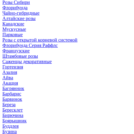
Розы Сибири
Флорибунда
Чайно-гибридные
Алтайские розы
Канадские
Мускусные
Парковые
Розы с открытой корневой системой
Флорибунда Серия Раффлс
Французские
Штамбовые розы
Саженцы декоративные
Гортензия
Азалия
Айва
Акация
Багрянник
Барбарис
Барвинок
Береза
Бересклет
Бирючина
Боярышник
Буддлея
Бузина