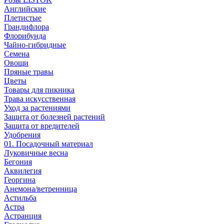
Английские
Плетистые
Грандифлора
Флорибунда
Чайно-гибридные
Семена
Овощи
Пряные травы
Цветы
Товары для пикника
Трава искусственная
Уход за растениями
Защита от болезней растений
Защита от вредителей
Удобрения
01. Посадочный материал
Луковичные весна
Бегония
Аквилегия
Георгина
Анемона/ветренница
Астильба
Астра
Астранция