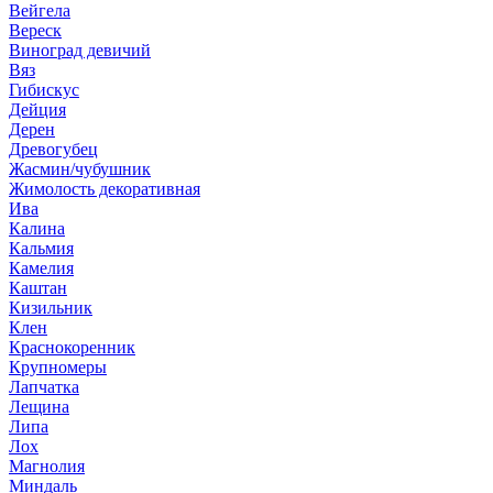
Вейгела
Вереск
Виноград девичий
Вяз
Гибискус
Дейция
Дерен
Древогубец
Жасмин/чубушник
Жимолость декоративная
Ива
Калина
Кальмия
Камелия
Каштан
Кизильник
Клен
Краснокоренник
Крупномеры
Лапчатка
Лещина
Липа
Лох
Магнолия
Миндаль