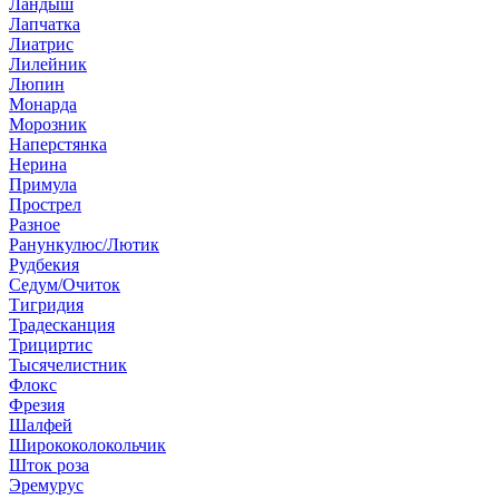
Ландыш
Лапчатка
Лиатрис
Лилейник
Люпин
Монарда
Морозник
Наперстянка
Нерина
Примула
Прострел
Разное
Ранункулюс/Лютик
Рудбекия
Седум/Очиток
Тигридия
Традесканция
Трициртис
Тысячелистник
Флокс
Фрезия
Шалфей
Ширококолокольчик
Шток роза
Эремурус