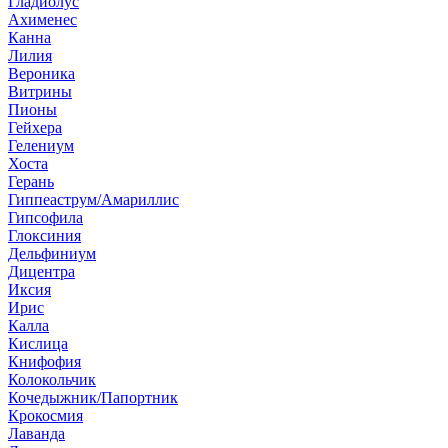
Гладиолус
Ахименес
Канна
Лилия
Вероника
Витрины
Пионы
Гейхера
Гелениум
Хоста
Герань
Гиппеаструм/Амариллис
Гипсофила
Глоксиния
Дельфиниум
Дицентра
Иксия
Ирис
Калла
Кислица
Книфофия
Колокольчик
Кочедыжник/Папортник
Крокосмия
Лаванда