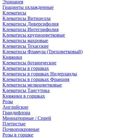
Эхинацея
Гиацинты охлажденные
Клематисы
Клематисы Витицелла
Клематисы Диверсифолия
Клематисы Интегрифолия
Клематисы крупноцветковые
Клематисы махровые
Клематисы Техасские
Клематисы Фламула (Трехцветковый)
Княжики
Клематисы ботанические
Клематисы в горшках
Клематисы в горшках Нидерланды
Клематисы в горшках Франция
Клематисы мелкоцветковые
Клематисы Тангутика
Княжики в горшках
Розы
Английские
Грандифлора
Миниатюрные / Спрей
Плетистые
Почвопокровные
Розы в горшке