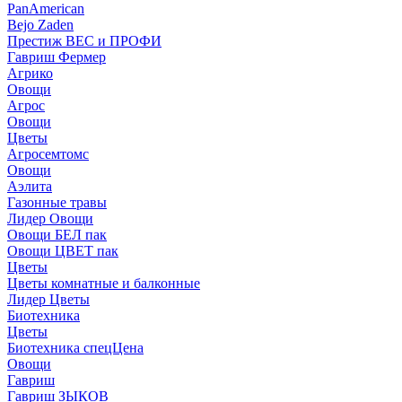
PanAmerican
Bejo Zaden
Престиж ВЕС и ПРОФИ
Гавриш Фермер
Агрико
Овощи
Агрос
Овощи
Цветы
Агросемтомс
Овощи
Аэлита
Газонные травы
Лидер Овощи
Овощи БЕЛ пак
Овощи ЦВЕТ пак
Цветы
Цветы комнатные и балконные
Лидер Цветы
Биотехника
Цветы
Биотехника спецЦена
Овощи
Гавриш
Гавриш ЗЫКОВ