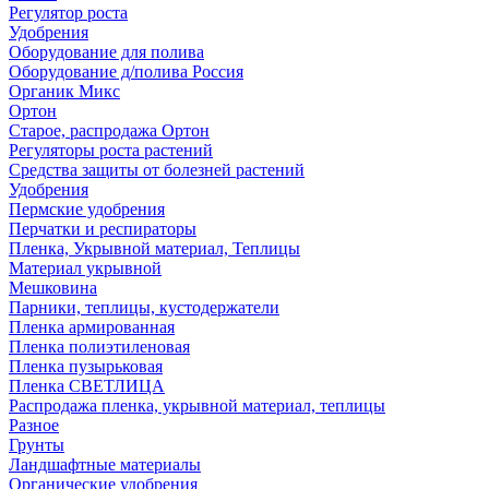
Регулятор роста
Удобрения
Оборудование для полива
Оборудование д/полива Россия
Органик Микс
Ортон
Старое, распродажа Ортон
Регуляторы роста растений
Средства защиты от болезней растений
Удобрения
Пермские удобрения
Перчатки и респираторы
Пленка, Укрывной материал, Теплицы
Материал укрывной
Мешковина
Парники, теплицы, кустодержатели
Пленка армированная
Пленка полиэтиленовая
Пленка пузырьковая
Пленка СВЕТЛИЦА
Распродажа пленка, укрывной материал, теплицы
Разное
Грунты
Ландшафтные материалы
Органические удобрения