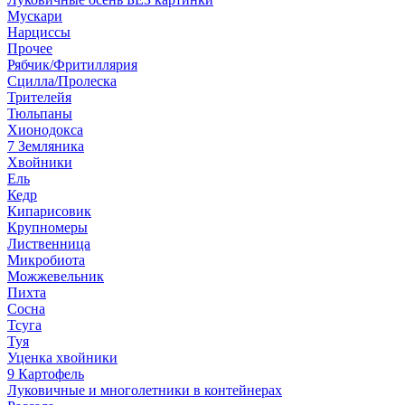
Мускари
Нарциссы
Прочее
Рябчик/Фритиллярия
Сцилла/Пролеска
Трителейя
Тюльпаны
Хионодокса
7 Земляника
Хвойники
Ель
Кедр
Кипарисовик
Крупномеры
Лиственница
Микробиота
Можжевельник
Пихта
Сосна
Тсуга
Туя
Уценка хвойники
9 Картофель
Луковичные и многолетники в контейнерах