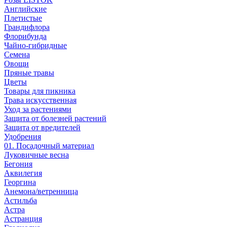
Английские
Плетистые
Грандифлора
Флорибунда
Чайно-гибридные
Семена
Овощи
Пряные травы
Цветы
Товары для пикника
Трава искусственная
Уход за растениями
Защита от болезней растений
Защита от вредителей
Удобрения
01. Посадочный материал
Луковичные весна
Бегония
Аквилегия
Георгина
Анемона/ветренница
Астильба
Астра
Астранция