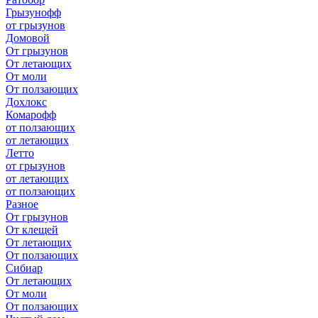
Грызунофф
от грызунов
Домовой
От грызунов
От летающих
От моли
От ползающих
Дохлокс
Комарофф
от ползающих
от летающих
Летто
от грызунов
от летающих
от ползающих
Разное
От грызунов
От клещей
От летающих
От ползающих
Сибиар
От летающих
От моли
От ползающих