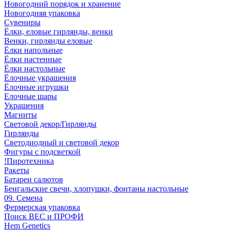
Новогодний порядок и хранение
Новогодняя упаковка
Сувениры
Ёлки, еловые гирлянды, венки
Венки, гирлянды еловые
Ёлки напольные
Ёлки настенные
Ёлки настольные
Ёлочные украшения
Ёлочные игрушки
Елочные шары
Украшения
Магниты
Световой декор/Гирлянды
Гирлянды
Светодиодный и световой декор
Фигуры с подсветкой
!Пиротехника
Ракеты
Батареи салютов
Бенгальские свечи, хлопушки, фонтаны настольные
09. Семена
Фермерская упаковка
Поиск ВЕС и ПРОФИ
Hem Genetics