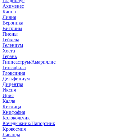
Гладиолус
Ахименес
Канна
Лилия
Вероника
Витрины
Пионы
Гейхера
Гелениум
Хоста
Герань
Гиппеаструм/Амариллис
Гипсофила
Глоксиния
Дельфиниум
Дицентра
Иксия
Ирис
Калла
Кислица
Книфофия
Колокольчик
Кочедыжник/Папортник
Крокосмия
Лаванда