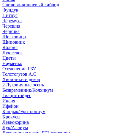
Сливово-вишневый гибрид
Фундук
Цитрус
Черемуха
Черешня
Черника
Шелковица
Шиповник
Яблоня
Лук севок
Цветы
Науменко
Озеленение ГБУ
Толстогузов А.С
Хвойники и декор
2 Луковичные осень
Безвременник/Колхикум
Гиацинтойдес
Иксия
Ифейон
Кандык/Эритрониум
Крокусы
Левкокорина
Лук/Аллиум
Луковичные осень БЕЗ картинки