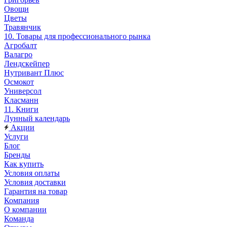
Овощи
Цветы
Травянчик
10. Товары для профессионального рынка
Агробалт
Валагро
Лендскейпер
Нутривант Плюс
Осмокот
Универсол
Класманн
11. Книги
Лунный календарь
Акции
Услуги
Блог
Бренды
Как купить
Условия оплаты
Условия доставки
Гарантия на товар
Компания
О компании
Команда