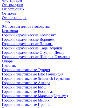
Чистый дом
От грызунов
От летающих
От моли
От ползающих
ЭФА
04. Товары для цветоводства
Керамика
Горшки керамические Композит
Горшки керамические Воронеж
Горшки керамические Польша
Горшки керамические Сады Аурики
Горшки керамические Студия - Декор
Горшки керамические Шойрих Германия
Опоры
Пластик
Горшки пластиковые Турция
Горшки пластиковые Elho Голландия
Горшки пластиковые Scheuriсh Германия
Горшки пластиковые Ангора
Горшки пластиковые БМС
Горшки пластиковые Кострома
Горшки пластиковые Мартика(Барнаул)
Горшки пластиковые Милих
Горшки пластиковые Прочие