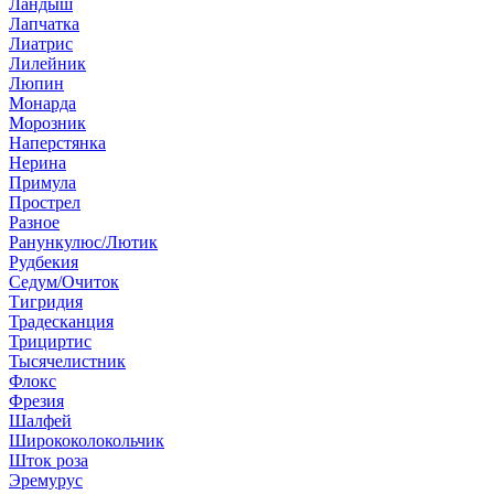
Ландыш
Лапчатка
Лиатрис
Лилейник
Люпин
Монарда
Морозник
Наперстянка
Нерина
Примула
Прострел
Разное
Ранункулюс/Лютик
Рудбекия
Седум/Очиток
Тигридия
Традесканция
Трициртис
Тысячелистник
Флокс
Фрезия
Шалфей
Ширококолокольчик
Шток роза
Эремурус