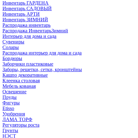
Инвентарь ГАРДЕНА
Инвентарь САДОВЫЙ
Инвентарь АРТИ
Инвентарь ЗИМНИЙ
Распродажа инвентарь
Распродажа ИнвентарьЗимний
Интерьер для дома и сада
Сувениры
Солары
Распродажа интерьер для дома и сада
Бордюры
Заборчики пластиковые
Заборы, решетки, сетки, кронштейны
Кашпо декоративные
Клеенка столовая
Мебель кованая
Освещение
Пруды
Фигуры
Etisso
Удобрения
ЛАМА ТОРФ
Регуляторы роста
Грунты
НЭСТ