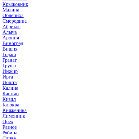
Крыжовник
Малина
Облепиха
Смородина
Абрикос
Алыча
Арония
Виноград
Вишня
Годжи
Гранат
Груша
Инжир
Ирга
Йошта
Калина
Каштан
Кизил
Клюква
Княженика
Лимонник
Орех
Разное
Рябина
Слива