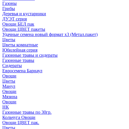
Газоны
Грибы
Деревья и кустарники
ДУЭТ серия
Овощи БЕЛ пак
Овощи ЦВЕТ пакеты
Удачные семена новый формат х3 (Метал.пакет)
Цветы
Цветы комнатные
Юбилейная серия
Газонные травы и сидераты
Газонные травы
Сидераты
Евросемена Барнаул
Овощи
Цветы
Манул
Овощи
Мязина
Овощи
НК
Газонные травы по 30гр.
Кольчуга Овощи
Овощи ЦВЕТ пак.
Цветы