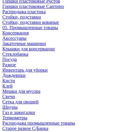
Горшки пластиковые Ростов
Горшки пластиковые Сантино
Распродажа пластика
Стойки, подставки
Стойки, подставки кованые
05. Промышленные товары
Консервация
Аксессуары
Закаточные машинки
Крышки для консервации
Стеклобанка
Посуда
Разное
Инвентарь для уборки
Дождевики
Кисти
Клей
Мешки для мусора
Свечи
Сетка для овощей
Шнуры
Газ и зажигалки
Термометры
Распродажа промышленные товары
Старое разное С/Банка