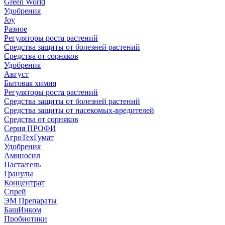
Green World
Удобрения
Joy
Разное
Регуляторы роста растений
Средства защиты от болезней растений
Средства от сорняков
Удобрения
Август
Бытовая химия
Регуляторы роста растений
Средства защиты от болезней растений
Средства защиты от насекомых-вредителей
Средства от сорняков
Серия ПРОФИ
АгроТехГумат
Удобрения
Аминосил
Паста/гель
Гранулы
Концентрат
Спрей
ЭМ Препараты
БашИнком
Пробиотики