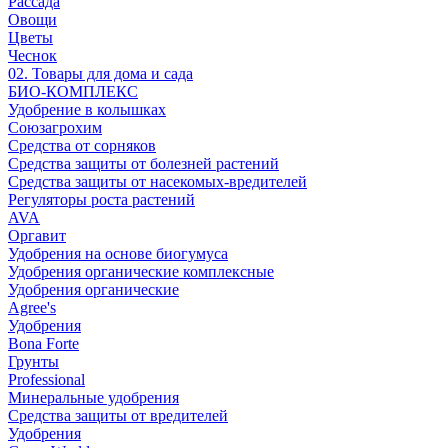
Рассада
Овощи
Цветы
Чеснок
02. Товары для дома и сада
БИО-КОМПЛЕКС
Удобрение в колышках
Союзагрохим
Средства от сорняков
Средства защиты от болезней растений
Средства защиты от насекомых-вредителей
Регуляторы роста растений
AVA
Оргавит
Удобрения на основе биогумуса
Удобрения органические комплексные
Удобрения органические
Agree's
Удобрения
Bona Forte
Грунты
Professional
Минеральные удобрения
Средства защиты от вредителей
Удобрения