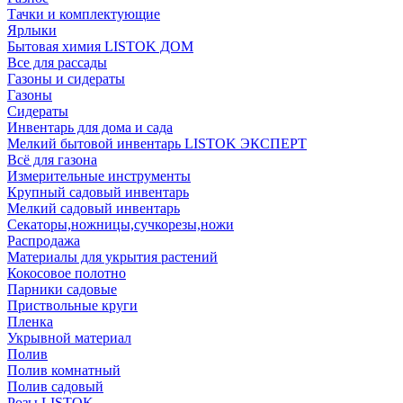
Тачки и комплектующие
Ярлыки
Бытовая химия LISTOK ДОМ
Все для рассады
Газоны и сидераты
Газоны
Сидераты
Инвентарь для дома и сада
Мелкий бытовой инвентарь LISTOK ЭКСПЕРТ
Всё для газона
Измерительные инструменты
Крупный садовый инвентарь
Мелкий садовый инвентарь
Секаторы,ножницы,сучкорезы,ножи
Распродажа
Материалы для укрытия растений
Кокосовое полотно
Парники садовые
Приствольные круги
Пленка
Укрывной материал
Полив
Полив комнатный
Полив садовый
Розы LISTOK