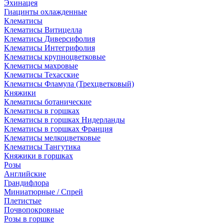
Эхинацея
Гиацинты охлажденные
Клематисы
Клематисы Витицелла
Клематисы Диверсифолия
Клематисы Интегрифолия
Клематисы крупноцветковые
Клематисы махровые
Клематисы Техасские
Клематисы Фламула (Трехцветковый)
Княжики
Клематисы ботанические
Клематисы в горшках
Клематисы в горшках Нидерланды
Клематисы в горшках Франция
Клематисы мелкоцветковые
Клематисы Тангутика
Княжики в горшках
Розы
Английские
Грандифлора
Миниатюрные / Спрей
Плетистые
Почвопокровные
Розы в горшке