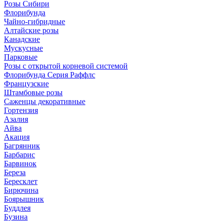
Розы Сибири
Флорибунда
Чайно-гибридные
Алтайские розы
Канадские
Мускусные
Парковые
Розы с открытой корневой системой
Флорибунда Серия Раффлс
Французские
Штамбовые розы
Саженцы декоративные
Гортензия
Азалия
Айва
Акация
Багрянник
Барбарис
Барвинок
Береза
Бересклет
Бирючина
Боярышник
Буддлея
Бузина