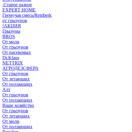
.Старое разное
EXPERT HOME
Гремучая смесь/Remberk
от грызунов
!АКЦИЯ
Грызуны
BROS
От моли
От грызунов
От насекомых
Dr.Klaus
NETTRIX
АГРОДЕЗСФЕРА
От грызунов
От летающих
От ползающих
Алт
От грызунов
От ползающих
Ваше хозяйство
От грызунов
От летающих
От моли
От ползающих
Ратобор