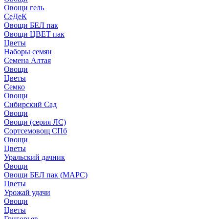
Овощи гель
СеДеК
Овощи БЕЛ пак
Овощи ЦВЕТ пак
Цветы
Наборы семян
Семена Алтая
Овощи
Цветы
Семко
Овощи
Сибирский Сад
Овощи
Овощи (серия ЛС)
Сортсемовощ СПб
Овощи
Цветы
Уральский дачник
Овощи
Овощи БЕЛ пак (МАРС)
Цветы
Урожай удачи
Овощи
Цветы
Григорьев