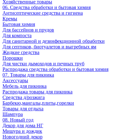
Хозяйственные товары
06. Средства обработки и бытовая химия
Антисептические средства и гигиена
Кремы
Бытовая химия
Для бассейнов и прудов
Для компоста
Для санитарной и дезинфекционной обработки
Для септиков, биотуалетов и выгребных ям
Жидкие средства
Порошки
Для чистки дымоходов и печных труб
Распродажа средства обработки и бытовая химия
07. Товары для пикника
Аксессуары
Мебель для пикника
Распродажа товары для пикника
Средства д/розжига
Барбекю,мангалы,плиты,горелки
Товары для отдыха
Шампура
08. Новый год
Декор для дома НГ
Мишура и дождик
Новогодний декор