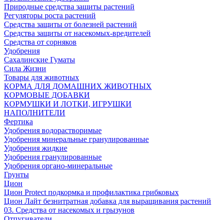
Природные средства защиты растений
Регуляторы роста растений
Средства защиты от болезней растений
Средства защиты от насекомых-вредителей
Средства от сорняков
Удобрения
Сахалинские Гуматы
Сила Жизни
Товары для животных
КОРМА ДЛЯ ДОМАШНИХ ЖИВОТНЫХ
КОРМОВЫЕ ДОБАВКИ
КОРМУШКИ И ЛОТКИ, ИГРУШКИ
НАПОЛНИТЕЛИ
Фертика
Удобрения водорастворимые
Удобрения минеральные гранулированные
Удобрения жидкие
Удобрения гранулированные
Удобрения органо-минеральные
Грунты
Цион
Цион Protect подкормка и профилактика грибковых
Цион Лайт безнитратная добавка для выращивания растений
03. Средства от насекомых и грызунов
Отпугиватели