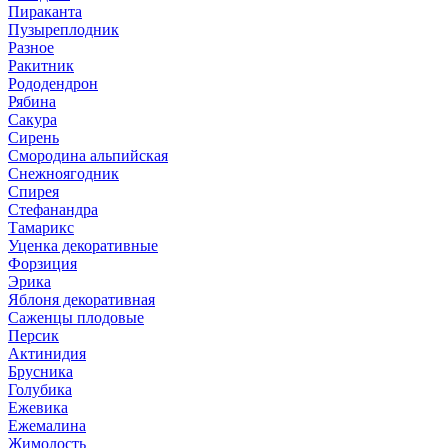
Пираканта
Пузыреплодник
Разное
Ракитник
Рододендрон
Рябина
Сакура
Сирень
Смородина альпийская
Снежноягодник
Спирея
Стефанандра
Тамарикс
Уценка декоративные
Форзиция
Эрика
Яблоня декоративная
Саженцы плодовые
Персик
Актинидия
Брусника
Голубика
Ежевика
Ежемалина
Жимолость