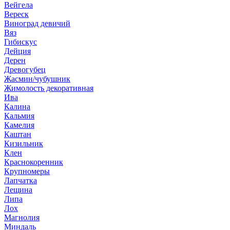
Вейгела
Вереск
Виноград девичий
Вяз
Гибискус
Дейция
Дерен
Древогубец
Жасмин/чубушник
Жимолость декоративная
Ива
Калина
Кальмия
Камелия
Каштан
Кизильник
Клен
Краснокоренник
Крупномеры
Лапчатка
Лещина
Липа
Лох
Магнолия
Миндаль