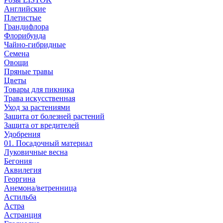
Английские
Плетистые
Грандифлора
Флорибунда
Чайно-гибридные
Семена
Овощи
Пряные травы
Цветы
Товары для пикника
Трава искусственная
Уход за растениями
Защита от болезней растений
Защита от вредителей
Удобрения
01. Посадочный материал
Луковичные весна
Бегония
Аквилегия
Георгина
Анемона/ветренница
Астильба
Астра
Астранция