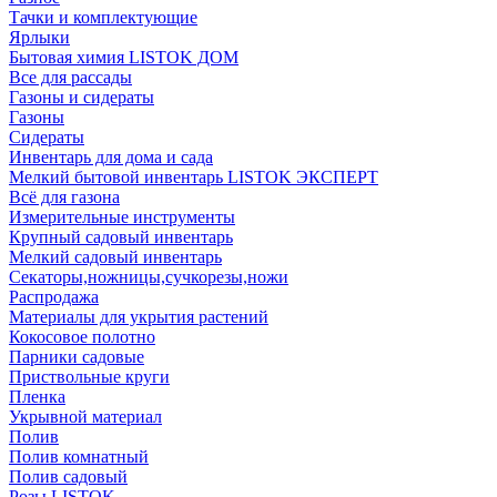
Тачки и комплектующие
Ярлыки
Бытовая химия LISTOK ДОМ
Все для рассады
Газоны и сидераты
Газоны
Сидераты
Инвентарь для дома и сада
Мелкий бытовой инвентарь LISTOK ЭКСПЕРТ
Всё для газона
Измерительные инструменты
Крупный садовый инвентарь
Мелкий садовый инвентарь
Секаторы,ножницы,сучкорезы,ножи
Распродажа
Материалы для укрытия растений
Кокосовое полотно
Парники садовые
Приствольные круги
Пленка
Укрывной материал
Полив
Полив комнатный
Полив садовый
Розы LISTOK