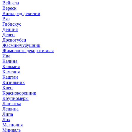
Вейгела
Вереск
Виноград девичий
Вяз
Гибискус
Дейция
Дерен
Древогубец
Жасмин/чубушник
Жимолость декоративная
Ива
Калина
Кальмия
Камелия
Каштан
Кизильник
Клен
Краснокоренник
Крупномеры
Лапчатка
Лещина
Липа
Лох
Магнолия
Миндаль