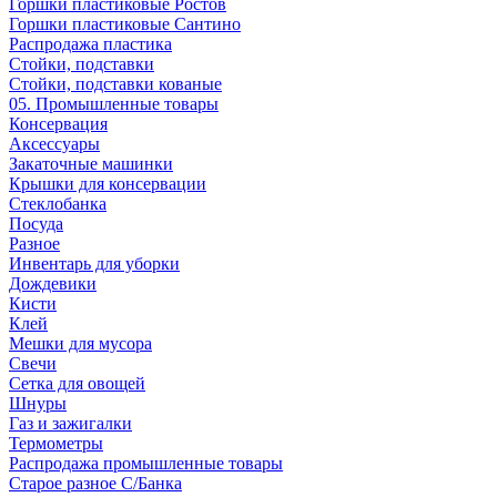
Горшки пластиковые Ростов
Горшки пластиковые Сантино
Распродажа пластика
Стойки, подставки
Стойки, подставки кованые
05. Промышленные товары
Консервация
Аксессуары
Закаточные машинки
Крышки для консервации
Стеклобанка
Посуда
Разное
Инвентарь для уборки
Дождевики
Кисти
Клей
Мешки для мусора
Свечи
Сетка для овощей
Шнуры
Газ и зажигалки
Термометры
Распродажа промышленные товары
Старое разное С/Банка