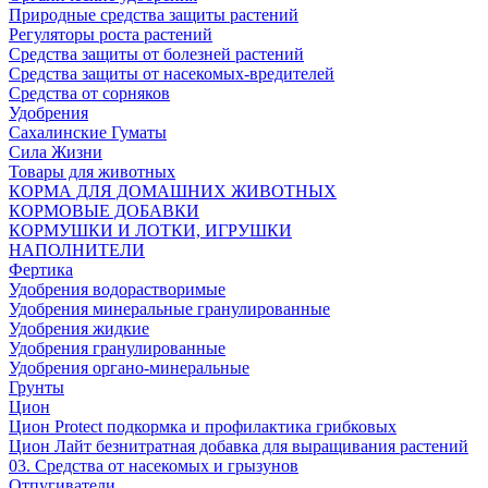
Природные средства защиты растений
Регуляторы роста растений
Средства защиты от болезней растений
Средства защиты от насекомых-вредителей
Средства от сорняков
Удобрения
Сахалинские Гуматы
Сила Жизни
Товары для животных
КОРМА ДЛЯ ДОМАШНИХ ЖИВОТНЫХ
КОРМОВЫЕ ДОБАВКИ
КОРМУШКИ И ЛОТКИ, ИГРУШКИ
НАПОЛНИТЕЛИ
Фертика
Удобрения водорастворимые
Удобрения минеральные гранулированные
Удобрения жидкие
Удобрения гранулированные
Удобрения органо-минеральные
Грунты
Цион
Цион Protect подкормка и профилактика грибковых
Цион Лайт безнитратная добавка для выращивания растений
03. Средства от насекомых и грызунов
Отпугиватели