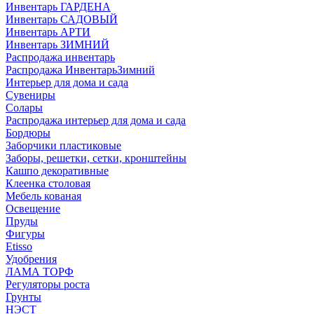
Инвентарь ГАРДЕНА
Инвентарь САДОВЫЙ
Инвентарь АРТИ
Инвентарь ЗИМНИЙ
Распродажа инвентарь
Распродажа ИнвентарьЗимний
Интерьер для дома и сада
Сувениры
Солары
Распродажа интерьер для дома и сада
Бордюры
Заборчики пластиковые
Заборы, решетки, сетки, кронштейны
Кашпо декоративные
Клеенка столовая
Мебель кованая
Освещение
Пруды
Фигуры
Etisso
Удобрения
ЛАМА ТОРФ
Регуляторы роста
Грунты
НЭСТ