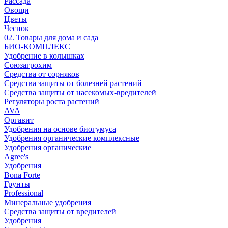
Рассада
Овощи
Цветы
Чеснок
02. Товары для дома и сада
БИО-КОМПЛЕКС
Удобрение в колышках
Союзагрохим
Средства от сорняков
Средства защиты от болезней растений
Средства защиты от насекомых-вредителей
Регуляторы роста растений
AVA
Оргавит
Удобрения на основе биогумуса
Удобрения органические комплексные
Удобрения органические
Agree's
Удобрения
Bona Forte
Грунты
Professional
Минеральные удобрения
Средства защиты от вредителей
Удобрения