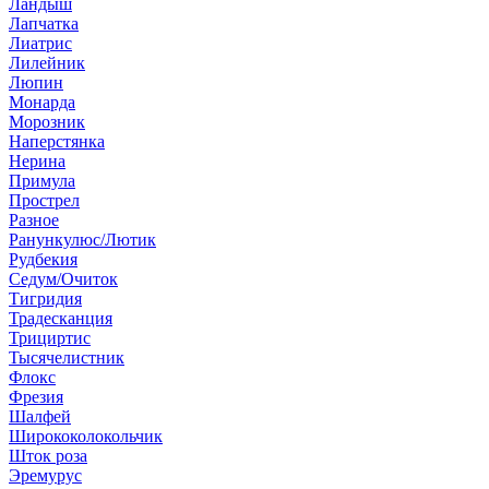
Ландыш
Лапчатка
Лиатрис
Лилейник
Люпин
Монарда
Морозник
Наперстянка
Нерина
Примула
Прострел
Разное
Ранункулюс/Лютик
Рудбекия
Седум/Очиток
Тигридия
Традесканция
Трициртис
Тысячелистник
Флокс
Фрезия
Шалфей
Ширококолокольчик
Шток роза
Эремурус