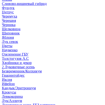
Сливово-вишневый гибрид
Фундук
Цитрус
Черемуха
Черешня
Черника
Шелковица
Шиповник
Яблоня
Лук севок
Цветы
Науменко
Озеленение ГБУ
Толстогузов А.С
Хвойники и декор
2 Луковичные осень
Безвременник/Колхикум
Гиацинтойдес
Иксия
Ифейон
Кандык/Эритрониум
Крокусы
Левкокорина
Лук/Аллиум
Луковичные осень БЕЗ картинки