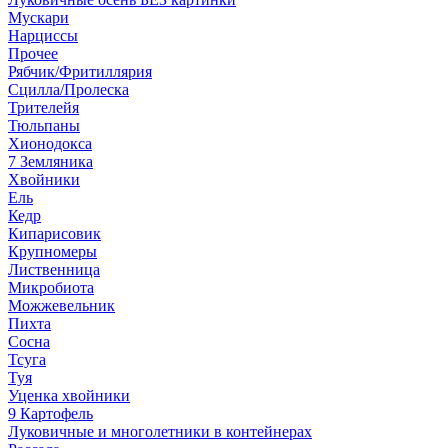
Мускари
Нарциссы
Прочее
Рябчик/Фритиллярия
Сцилла/Пролеска
Трителейя
Тюльпаны
Хионодокса
7 Земляника
Хвойники
Ель
Кедр
Кипарисовик
Крупномеры
Лиственница
Микробиота
Можжевельник
Пихта
Сосна
Тсуга
Туя
Уценка хвойники
9 Картофель
Луковичные и многолетники в контейнерах