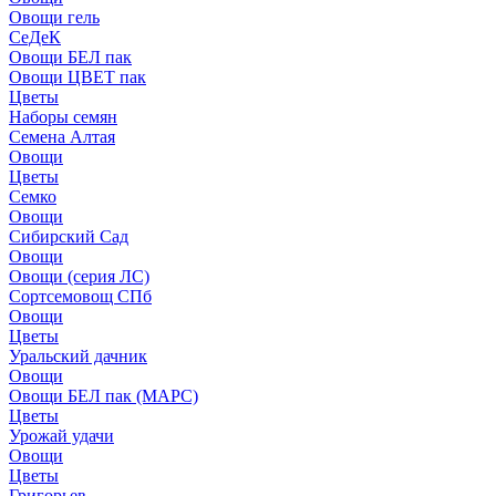
Овощи гель
СеДеК
Овощи БЕЛ пак
Овощи ЦВЕТ пак
Цветы
Наборы семян
Семена Алтая
Овощи
Цветы
Семко
Овощи
Сибирский Сад
Овощи
Овощи (серия ЛС)
Сортсемовощ СПб
Овощи
Цветы
Уральский дачник
Овощи
Овощи БЕЛ пак (МАРС)
Цветы
Урожай удачи
Овощи
Цветы
Григорьев