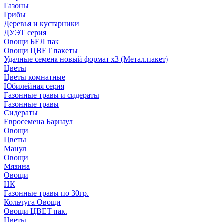
Газоны
Грибы
Деревья и кустарники
ДУЭТ серия
Овощи БЕЛ пак
Овощи ЦВЕТ пакеты
Удачные семена новый формат х3 (Метал.пакет)
Цветы
Цветы комнатные
Юбилейная серия
Газонные травы и сидераты
Газонные травы
Сидераты
Евросемена Барнаул
Овощи
Цветы
Манул
Овощи
Мязина
Овощи
НК
Газонные травы по 30гр.
Кольчуга Овощи
Овощи ЦВЕТ пак.
Цветы