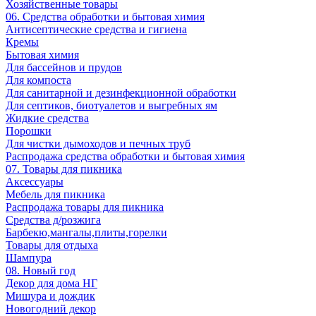
Хозяйственные товары
06. Средства обработки и бытовая химия
Антисептические средства и гигиена
Кремы
Бытовая химия
Для бассейнов и прудов
Для компоста
Для санитарной и дезинфекционной обработки
Для септиков, биотуалетов и выгребных ям
Жидкие средства
Порошки
Для чистки дымоходов и печных труб
Распродажа средства обработки и бытовая химия
07. Товары для пикника
Аксессуары
Мебель для пикника
Распродажа товары для пикника
Средства д/розжига
Барбекю,мангалы,плиты,горелки
Товары для отдыха
Шампура
08. Новый год
Декор для дома НГ
Мишура и дождик
Новогодний декор