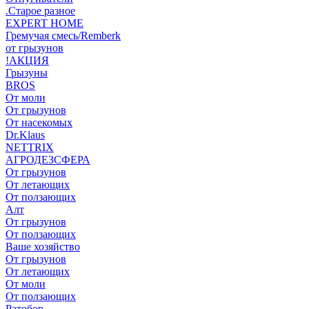
.Старое разное
EXPERT HOME
Гремучая смесь/Remberk
от грызунов
!АКЦИЯ
Грызуны
BROS
От моли
От грызунов
От насекомых
Dr.Klaus
NETTRIX
АГРОДЕЗСФЕРА
От грызунов
От летающих
От ползающих
Алт
От грызунов
От ползающих
Ваше хозяйство
От грызунов
От летающих
От моли
От ползающих
Ратобор