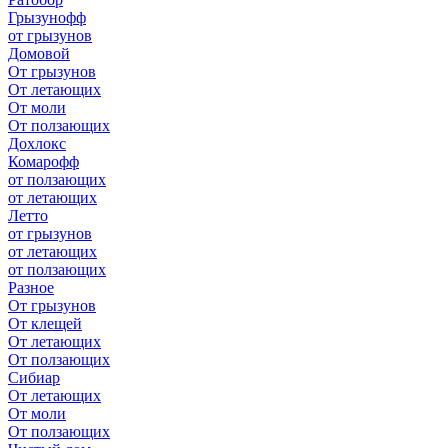
Грызунофф
от грызунов
Домовой
От грызунов
От летающих
От моли
От ползающих
Дохлокс
Комарофф
от ползающих
от летающих
Летто
от грызунов
от летающих
от ползающих
Разное
От грызунов
От клещей
От летающих
От ползающих
Сибиар
От летающих
От моли
От ползающих