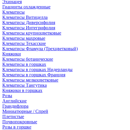
Эхинацея
Гиацинты охлажденные
Клематисы
Клематисы Витицелла
Клематисы Диверсифолия
Клематисы Интегрифолия
Клематисы крупноцветковые
Клематисы махровые
Клематисы Техасские
Клематисы Фламула (Трехцветковый)
Княжики
Клематисы ботанические
Клематисы в горшках
Клематисы в горшках Нидерланды
Клематисы в горшках Франция
Клематисы мелкоцветковые
Клематисы Тангутика
Княжики в горшках
Розы
Английские
Грандифлора
Миниатюрные / Спрей
Плетистые
Почвопокровные
Розы в горшке