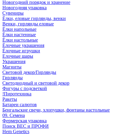
Новогодний порядок и хранение
Новогодняя упаковка
Сувениры
Ёлки, еловые гирлянды, венки
Венки, гирлянды еловые
Ёлки напольные
Ёлки настенные
Ёлки настольные
Ёлочные украшения
Ёлочные игрушки
Елочные шары
Украшения
Магниты
Световой декор/Гирлянды
Гирлянды
Светодиодный и световой декор
Фигуры с подсветкой
!Пиротехника
Ракеты
Батареи салютов
Бенгальские свечи, хлопушки, фонтаны настольные
09. Семена
Фермерская упаковка
Поиск ВЕС и ПРОФИ
Hem Genetics