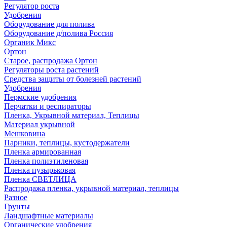
Регулятор роста
Удобрения
Оборудование для полива
Оборудование д/полива Россия
Органик Микс
Ортон
Старое, распродажа Ортон
Регуляторы роста растений
Средства защиты от болезней растений
Удобрения
Пермские удобрения
Перчатки и респираторы
Пленка, Укрывной материал, Теплицы
Материал укрывной
Мешковина
Парники, теплицы, кустодержатели
Пленка армированная
Пленка полиэтиленовая
Пленка пузырьковая
Пленка СВЕТЛИЦА
Распродажа пленка, укрывной материал, теплицы
Разное
Грунты
Ландшафтные материалы
Органические удобрения