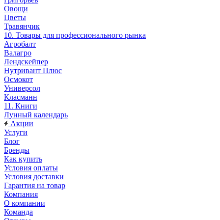
Овощи
Цветы
Травянчик
10. Товары для профессионального рынка
Агробалт
Валагро
Лендскейпер
Нутривант Плюс
Осмокот
Универсол
Класманн
11. Книги
Лунный календарь
Акции
Услуги
Блог
Бренды
Как купить
Условия оплаты
Условия доставки
Гарантия на товар
Компания
О компании
Команда