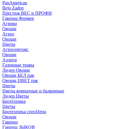
PanAmerican
Bejo Zaden
Престиж ВЕС и ПРОФИ
Гавриш Фермер
Агрико
Овощи
Агрос
Овощи
Цветы
Агросемтомс
Овощи
Аэлита
Газонные травы
Лидер Овощи
Овощи БЕЛ пак
Овощи ЦВЕТ пак
Цветы
Цветы комнатные и балконные
Лидер Цветы
Биотехника
Цветы
Биотехника спецЦена
Овощи
Гавриш
Гавриш ЗЫКОВ