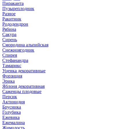
Пираканта
Пузыреплодник
Разное
Ракитник
Рододендрон
Рябина
Сакура
Сирень
Смородина альпийская
Снежноягодник
Спирея
Стефанандра
Тамарикс
Уценка декоративные
Форзиция
Эрика
Яблоня декоративная
Саженцы плодовые
Персик
Актинидия
Брусника
Голубика
Ежевика
Ежемалина
Жимолость