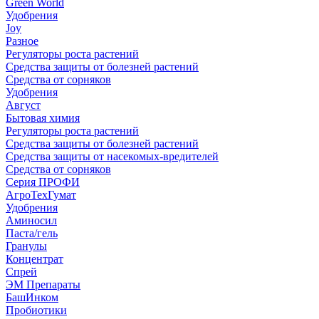
Green World
Удобрения
Joy
Разное
Регуляторы роста растений
Средства защиты от болезней растений
Средства от сорняков
Удобрения
Август
Бытовая химия
Регуляторы роста растений
Средства защиты от болезней растений
Средства защиты от насекомых-вредителей
Средства от сорняков
Серия ПРОФИ
АгроТехГумат
Удобрения
Аминосил
Паста/гель
Гранулы
Концентрат
Спрей
ЭМ Препараты
БашИнком
Пробиотики