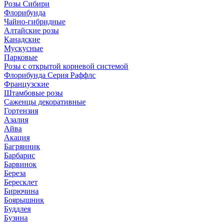
Розы Сибири
Флорибунда
Чайно-гибридные
Алтайские розы
Канадские
Мускусные
Парковые
Розы с открытой корневой системой
Флорибунда Серия Раффлс
Французские
Штамбовые розы
Саженцы декоративные
Гортензия
Азалия
Айва
Акация
Багрянник
Барбарис
Барвинок
Береза
Бересклет
Бирючина
Боярышник
Буддлея
Бузина