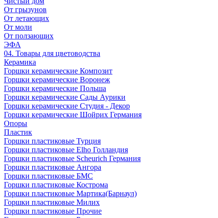
Чистый дом
От грызунов
От летающих
От моли
От ползающих
ЭФА
04. Товары для цветоводства
Керамика
Горшки керамические Композит
Горшки керамические Воронеж
Горшки керамические Польша
Горшки керамические Сады Аурики
Горшки керамические Студия - Декор
Горшки керамические Шойрих Германия
Опоры
Пластик
Горшки пластиковые Турция
Горшки пластиковые Elho Голландия
Горшки пластиковые Scheuriсh Германия
Горшки пластиковые Ангора
Горшки пластиковые БМС
Горшки пластиковые Кострома
Горшки пластиковые Мартика(Барнаул)
Горшки пластиковые Милих
Горшки пластиковые Прочие