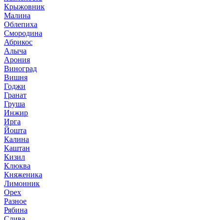
Крыжовник
Малина
Облепиха
Смородина
Абрикос
Алыча
Арония
Виноград
Вишня
Годжи
Гранат
Груша
Инжир
Ирга
Йошта
Калина
Каштан
Кизил
Клюква
Княженика
Лимонник
Орех
Разное
Рябина
Слива