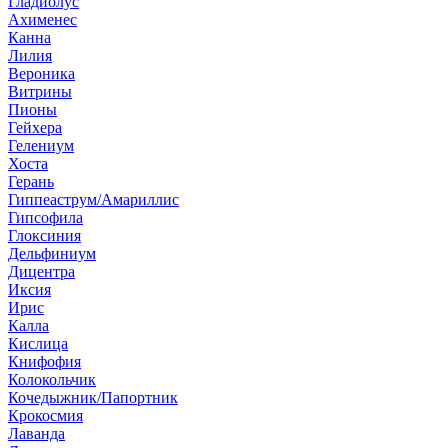
Гладиолус
Ахименес
Канна
Лилия
Вероника
Витрины
Пионы
Гейхера
Гелениум
Хоста
Герань
Гиппеаструм/Амариллис
Гипсофила
Глоксиния
Дельфиниум
Дицентра
Иксия
Ирис
Калла
Кислица
Книфофия
Колокольчик
Кочедыжник/Папортник
Крокосмия
Лаванда