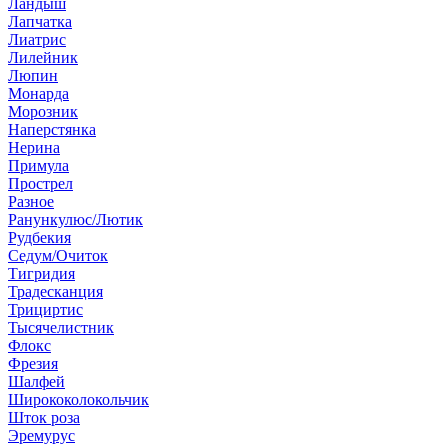
Ландыш
Лапчатка
Лиатрис
Лилейник
Люпин
Монарда
Морозник
Наперстянка
Нерина
Примула
Прострел
Разное
Ранункулюс/Лютик
Рудбекия
Седум/Очиток
Тигридия
Традесканция
Трициртис
Тысячелистник
Флокс
Фрезия
Шалфей
Ширококолокольчик
Шток роза
Эремурус