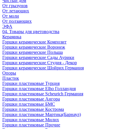
Чистый дом
От грызунов
От летающих
От моли
От ползающих
ЭФА
04. Товары для цветоводства
Керамика
Горшки керамические Композит
Горшки керамические Воронеж
Горшки керамические Польша
Горшки керамические Сады Аурики
Горшки керамические Студия - Декор
Горшки керамические Шойрих Германия
Опоры
Пластик
Горшки пластиковые Турция
Горшки пластиковые Elho Голландия
Горшки пластиковые Scheuriсh Германия
Горшки пластиковые Ангора
Горшки пластиковые БМС
Горшки пластиковые Кострома
Горшки пластиковые Мартика(Барнаул)
Горшки пластиковые Милих
Горшки пластиковые Прочие