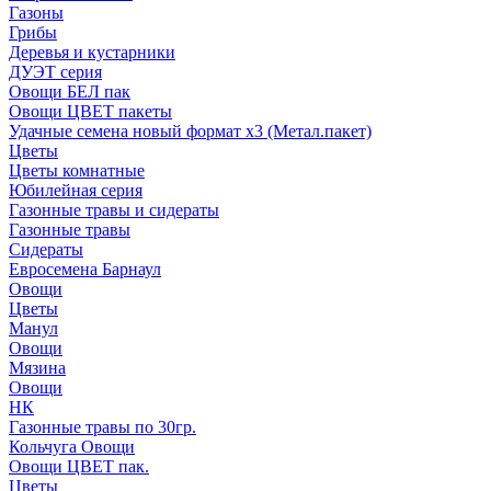
Газоны
Грибы
Деревья и кустарники
ДУЭТ серия
Овощи БЕЛ пак
Овощи ЦВЕТ пакеты
Удачные семена новый формат х3 (Метал.пакет)
Цветы
Цветы комнатные
Юбилейная серия
Газонные травы и сидераты
Газонные травы
Сидераты
Евросемена Барнаул
Овощи
Цветы
Манул
Овощи
Мязина
Овощи
НК
Газонные травы по 30гр.
Кольчуга Овощи
Овощи ЦВЕТ пак.
Цветы