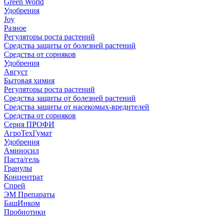
Green World
Удобрения
Joy
Разное
Регуляторы роста растений
Средства защиты от болезней растений
Средства от сорняков
Удобрения
Август
Бытовая химия
Регуляторы роста растений
Средства защиты от болезней растений
Средства защиты от насекомых-вредителей
Средства от сорняков
Серия ПРОФИ
АгроТехГумат
Удобрения
Аминосил
Паста/гель
Гранулы
Концентрат
Спрей
ЭМ Препараты
БашИнком
Пробиотики