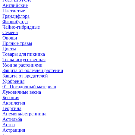
Английские
Плетистые
Грандифлора
Флорибунда
Чайно-гибридные
Семена
Овощи
Пряные травы
Цветы
Товары для пикника
Трава искусственная
Уход за растениями
Защита от болезней растений
Защита от вредителей
Удобрения
01. Посадочный материал
Луковичные весна
Бегония
Аквилегия
Георгина
Анемона/ветренница
Астильба
Астра
Астранция