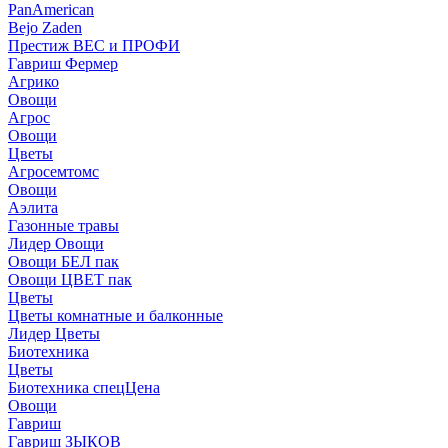
PanAmerican
Bejo Zaden
Престиж ВЕС и ПРОФИ
Гавриш Фермер
Агрико
Овощи
Агрос
Овощи
Цветы
Агросемтомс
Овощи
Аэлита
Газонные травы
Лидер Овощи
Овощи БЕЛ пак
Овощи ЦВЕТ пак
Цветы
Цветы комнатные и балконные
Лидер Цветы
Биотехника
Цветы
Биотехника спецЦена
Овощи
Гавриш
Гавриш ЗЫКОВ