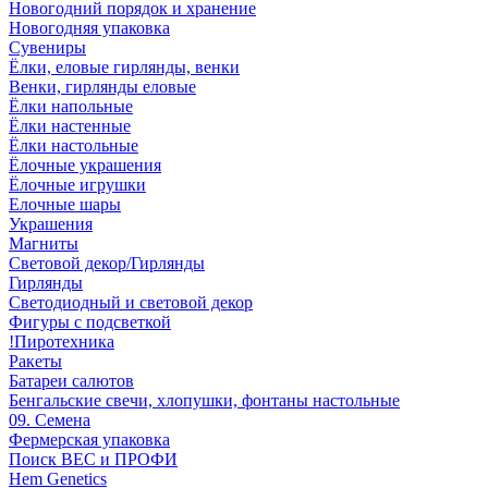
Новогодний порядок и хранение
Новогодняя упаковка
Сувениры
Ёлки, еловые гирлянды, венки
Венки, гирлянды еловые
Ёлки напольные
Ёлки настенные
Ёлки настольные
Ёлочные украшения
Ёлочные игрушки
Елочные шары
Украшения
Магниты
Световой декор/Гирлянды
Гирлянды
Светодиодный и световой декор
Фигуры с подсветкой
!Пиротехника
Ракеты
Батареи салютов
Бенгальские свечи, хлопушки, фонтаны настольные
09. Семена
Фермерская упаковка
Поиск ВЕС и ПРОФИ
Hem Genetics