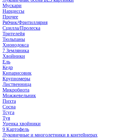
Мускари
Нарциссы
Прочее
Рябчик/Фритиллярия
Сцилла/Пролеска
Трителейя
Тюльпаны
Хионодокса
7 Земляника
Хвойники
Ель
Кедр
Кипарисовик
Крупномеры
Лиственница
Микробиота
Можжевельник
Пихта
Сосна
Тсуга
Туя
Уценка хвойники
9 Картофель
Луковичные и многолетники в контейнерах