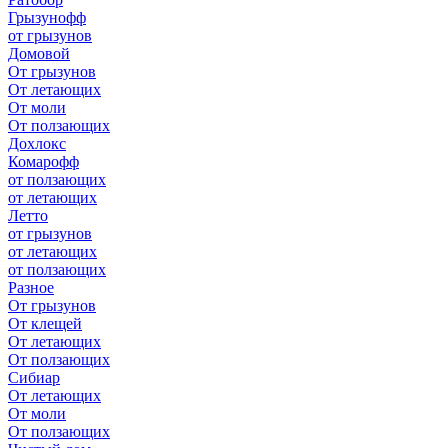
Грызунофф
от грызунов
Домовой
От грызунов
От летающих
От моли
От ползающих
Дохлокс
Комарофф
от ползающих
от летающих
Летто
от грызунов
от летающих
от ползающих
Разное
От грызунов
От клещей
От летающих
От ползающих
Сибиар
От летающих
От моли
От ползающих