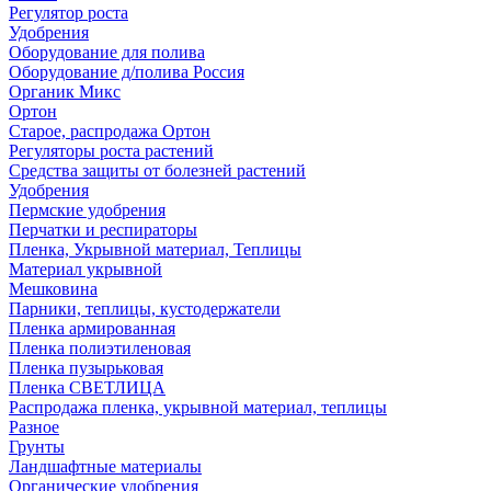
Регулятор роста
Удобрения
Оборудование для полива
Оборудование д/полива Россия
Органик Микс
Ортон
Старое, распродажа Ортон
Регуляторы роста растений
Средства защиты от болезней растений
Удобрения
Пермские удобрения
Перчатки и респираторы
Пленка, Укрывной материал, Теплицы
Материал укрывной
Мешковина
Парники, теплицы, кустодержатели
Пленка армированная
Пленка полиэтиленовая
Пленка пузырьковая
Пленка СВЕТЛИЦА
Распродажа пленка, укрывной материал, теплицы
Разное
Грунты
Ландшафтные материалы
Органические удобрения