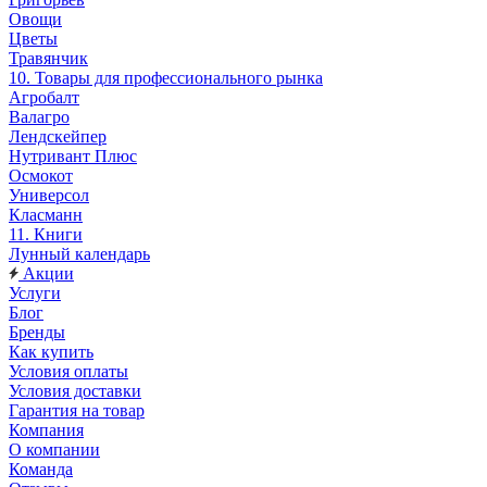
Овощи
Цветы
Травянчик
10. Товары для профессионального рынка
Агробалт
Валагро
Лендскейпер
Нутривант Плюс
Осмокот
Универсол
Класманн
11. Книги
Лунный календарь
Акции
Услуги
Блог
Бренды
Как купить
Условия оплаты
Условия доставки
Гарантия на товар
Компания
О компании
Команда