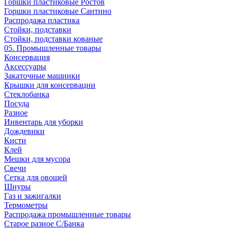
Горшки пластиковые Ростов
Горшки пластиковые Сантино
Распродажа пластика
Стойки, подставки
Стойки, подставки кованые
05. Промышленные товары
Консервация
Аксессуары
Закаточные машинки
Крышки для консервации
Стеклобанка
Посуда
Разное
Инвентарь для уборки
Дождевики
Кисти
Клей
Мешки для мусора
Свечи
Сетка для овощей
Шнуры
Газ и зажигалки
Термометры
Распродажа промышленные товары
Старое разное С/Банка