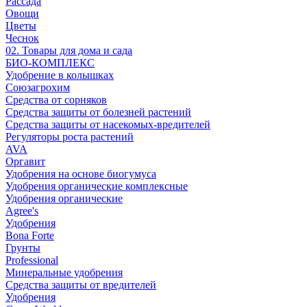
Рассада
Овощи
Цветы
Чеснок
02. Товары для дома и сада
БИО-КОМПЛЕКС
Удобрение в колышках
Союзагрохим
Средства от сорняков
Средства защиты от болезней растений
Средства защиты от насекомых-вредителей
Регуляторы роста растений
AVA
Оргавит
Удобрения на основе биогумуса
Удобрения органические комплексные
Удобрения органические
Agree's
Удобрения
Bona Forte
Грунты
Professional
Минеральные удобрения
Средства защиты от вредителей
Удобрения