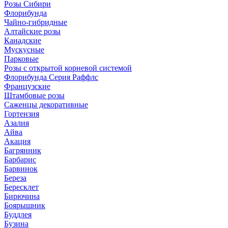
Розы Сибири
Флорибунда
Чайно-гибридные
Алтайские розы
Канадские
Мускусные
Парковые
Розы с открытой корневой системой
Флорибунда Серия Раффлс
Французские
Штамбовые розы
Саженцы декоративные
Гортензия
Азалия
Айва
Акация
Багрянник
Барбарис
Барвинок
Береза
Бересклет
Бирючина
Боярышник
Буддлея
Бузина