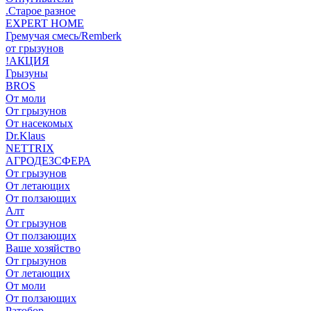
.Старое разное
EXPERT HOME
Гремучая смесь/Remberk
от грызунов
!АКЦИЯ
Грызуны
BROS
От моли
От грызунов
От насекомых
Dr.Klaus
NETTRIX
АГРОДЕЗСФЕРА
От грызунов
От летающих
От ползающих
Алт
От грызунов
От ползающих
Ваше хозяйство
От грызунов
От летающих
От моли
От ползающих
Ратобор