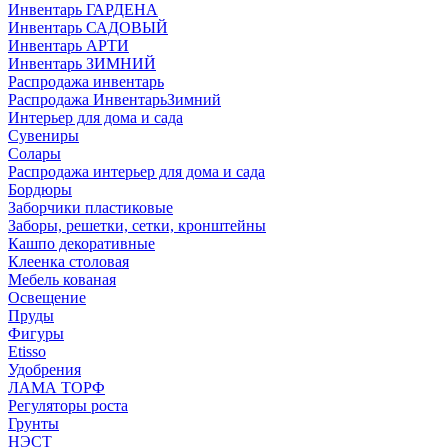
Инвентарь ГАРДЕНА
Инвентарь САДОВЫЙ
Инвентарь АРТИ
Инвентарь ЗИМНИЙ
Распродажа инвентарь
Распродажа ИнвентарьЗимний
Интерьер для дома и сада
Сувениры
Солары
Распродажа интерьер для дома и сада
Бордюры
Заборчики пластиковые
Заборы, решетки, сетки, кронштейны
Кашпо декоративные
Клеенка столовая
Мебель кованая
Освещение
Пруды
Фигуры
Etisso
Удобрения
ЛАМА ТОРФ
Регуляторы роста
Грунты
НЭСТ