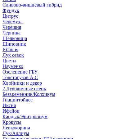
Сливово-вишневый гибрид
Фундук
Цитрус
Черемуха
Черешня
Черника
Шелковица
Шиповник
Яблоня
Лук севок
Цветы
Науменко
Озеленение ГБУ
Толстогузов А.С
Хвойники и декор
2 Луковичные осень
Безвременник/Колхикум
Гиацинтойдес
Иксия
Ифейон
Кандык/Эритрониум
Крокусы
Левкокорина
Лук/Аллиум
Луковичные осень БЕЗ картинки