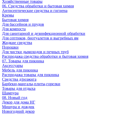
Хозяйственные товары
06. Средства обработки и бытовая химия
Антисептические средства и гигиена
Кремы
Бытовая химия
Для бассейнов и прудов
Для компоста
Для санитарной и дезинфекционной обработки
Для септиков, биотуалетов и выгребных ям
Жидкие средства
Порошки
Для чистки дымоходов и печных труб
Распродажа средства обработки и бытовая химия
07. Товары для пикника
Аксессуары
Мебель для пикника
Распродажа товары для пикника
Средства д/розжига
Барбекю,мангалы,плиты,горелки
Товары для отдыха
Шампура
08. Новый год
Декор для дома НГ
Мишура и дождик
Новогодний декор