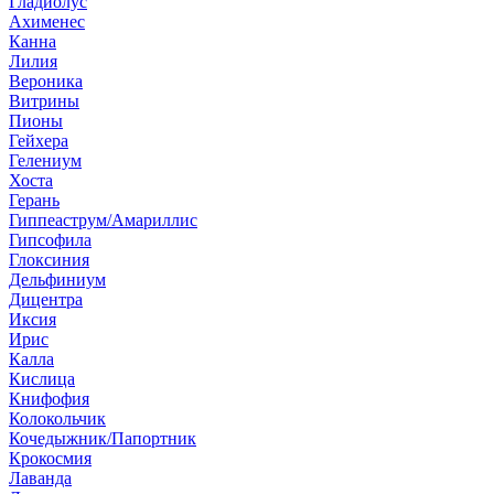
Гладиолус
Ахименес
Канна
Лилия
Вероника
Витрины
Пионы
Гейхера
Гелениум
Хоста
Герань
Гиппеаструм/Амариллис
Гипсофила
Глоксиния
Дельфиниум
Дицентра
Иксия
Ирис
Калла
Кислица
Книфофия
Колокольчик
Кочедыжник/Папортник
Крокосмия
Лаванда