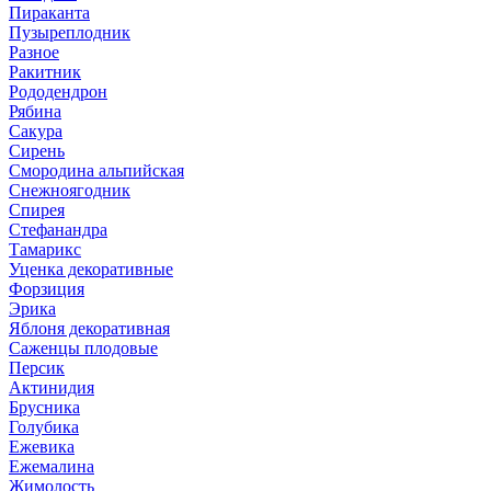
Пираканта
Пузыреплодник
Разное
Ракитник
Рододендрон
Рябина
Сакура
Сирень
Смородина альпийская
Снежноягодник
Спирея
Стефанандра
Тамарикс
Уценка декоративные
Форзиция
Эрика
Яблоня декоративная
Саженцы плодовые
Персик
Актинидия
Брусника
Голубика
Ежевика
Ежемалина
Жимолость