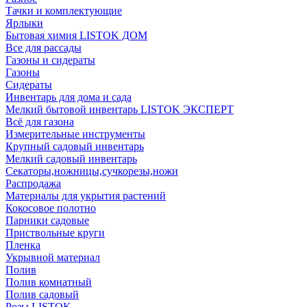
Тачки и комплектующие
Ярлыки
Бытовая химия LISTOK ДОМ
Все для рассады
Газоны и сидераты
Газоны
Сидераты
Инвентарь для дома и сада
Мелкий бытовой инвентарь LISTOK ЭКСПЕРТ
Всё для газона
Измерительные инструменты
Крупный садовый инвентарь
Мелкий садовый инвентарь
Секаторы,ножницы,сучкорезы,ножи
Распродажа
Материалы для укрытия растений
Кокосовое полотно
Парники садовые
Приствольные круги
Пленка
Укрывной материал
Полив
Полив комнатный
Полив садовый
Розы LISTOK