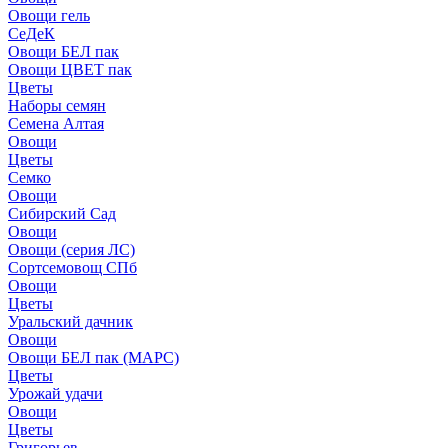
Овощи гель
СеДеК
Овощи БЕЛ пак
Овощи ЦВЕТ пак
Цветы
Наборы семян
Семена Алтая
Овощи
Цветы
Семко
Овощи
Сибирский Сад
Овощи
Овощи (серия ЛС)
Сортсемовощ СПб
Овощи
Цветы
Уральский дачник
Овощи
Овощи БЕЛ пак (МАРС)
Цветы
Урожай удачи
Овощи
Цветы
Григорьев