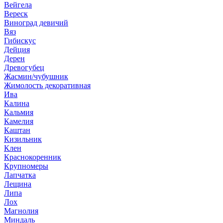
Вейгела
Вереск
Виноград девичий
Вяз
Гибискус
Дейция
Дерен
Древогубец
Жасмин/чубушник
Жимолость декоративная
Ива
Калина
Кальмия
Камелия
Каштан
Кизильник
Клен
Краснокоренник
Крупномеры
Лапчатка
Лещина
Липа
Лох
Магнолия
Миндаль