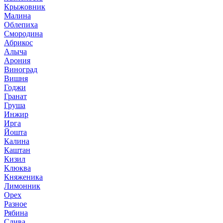
Крыжовник
Малина
Облепиха
Смородина
Абрикос
Алыча
Арония
Виноград
Вишня
Годжи
Гранат
Груша
Инжир
Ирга
Йошта
Калина
Каштан
Кизил
Клюква
Княженика
Лимонник
Орех
Разное
Рябина
Слива