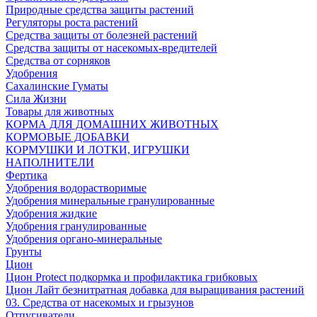
Природные средства защиты растений
Регуляторы роста растений
Средства защиты от болезней растений
Средства защиты от насекомых-вредителей
Средства от сорняков
Удобрения
Сахалинские Гуматы
Сила Жизни
Товары для животных
КОРМА ДЛЯ ДОМАШНИХ ЖИВОТНЫХ
КОРМОВЫЕ ДОБАВКИ
КОРМУШКИ И ЛОТКИ, ИГРУШКИ
НАПОЛНИТЕЛИ
Фертика
Удобрения водорастворимые
Удобрения минеральные гранулированные
Удобрения жидкие
Удобрения гранулированные
Удобрения органо-минеральные
Грунты
Цион
Цион Protect подкормка и профилактика грибковых
Цион Лайт безнитратная добавка для выращивания растений
03. Средства от насекомых и грызунов
Отпугиватели