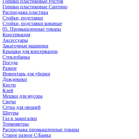
Горшки пластиковые Ростов
Горшки пластиковые Сантино
Распродажа пластика
Стойки, подставки
Стойки, подставки кованые
05. Промышленные товары
Консервация
Аксессуары
Закаточные машинки
Крышки для консервации
Стеклобанка
Посуда
Разное
Инвентарь для уборки
Дождевики
Кисти
Клей
Мешки для мусора
Свечи
Сетка для овощей
Шнуры
Газ и зажигалки
Термометры
Распродажа промышленные товары
Старое разное С/Банка