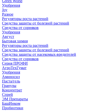
Green World
Удобрения
Joy
Разное
Регуляторы роста растений
Средства защиты от болезней растений
Средства от сорняков
Удобрения
Август
Бытовая химия
Регуляторы роста растений
Средства защиты от болезней растений
Средства защиты от насекомых-вредителей
Средства от сорняков
Серия ПРОФИ
АгроТехГумат
Удобрения
Аминосил
Паста/гель
Гранулы
Концентрат
Спрей
ЭМ Препараты
БашИнком
Пробиотики