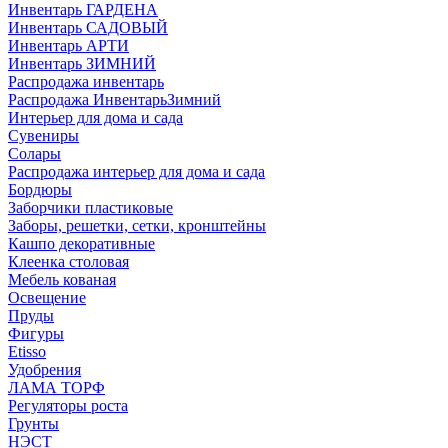
Инвентарь ГАРДЕНА
Инвентарь САДОВЫЙ
Инвентарь АРТИ
Инвентарь ЗИМНИЙ
Распродажа инвентарь
Распродажа ИнвентарьЗимний
Интерьер для дома и сада
Сувениры
Солары
Распродажа интерьер для дома и сада
Бордюры
Заборчики пластиковые
Заборы, решетки, сетки, кронштейны
Кашпо декоративные
Клеенка столовая
Мебель кованая
Освещение
Пруды
Фигуры
Etisso
Удобрения
ЛАМА ТОРФ
Регуляторы роста
Грунты
НЭСТ