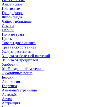
Английские
Плетистые
Грандифлора
Флорибунда
Чайно-гибридные
Семена
Овощи
Пряные травы
Цветы
Товары для пикника
Трава искусственная
Уход за растениями
Защита от болезней растений
Защита от вредителей
Удобрения
01. Посадочный материал
Луковичные весна
Бегония
Аквилегия
Георгина
Анемона/ветренница
Астильба
Астра
Астранция