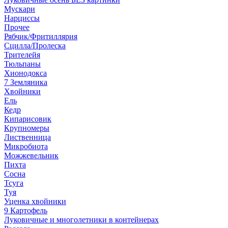
Мускари
Нарциссы
Прочее
Рябчик/Фритиллярия
Сцилла/Пролеска
Трителейя
Тюльпаны
Хионодокса
7 Земляника
Хвойники
Ель
Кедр
Кипарисовик
Крупномеры
Лиственница
Микробиота
Можжевельник
Пихта
Сосна
Тсуга
Туя
Уценка хвойники
9 Картофель
Луковичные и многолетники в контейнерах