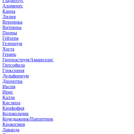
Гладиолус
Ахименес
Канна
Лилия
Вероника
Витрины
Пионы
Гейхера
Гелениум
Хоста
Герань
Гиппеаструм/Амариллис
Гипсофила
Глоксиния
Дельфиниум
Дицентра
Иксия
Ирис
Калла
Кислица
Книфофия
Колокольчик
Кочедыжник/Папортник
Крокосмия
Лаванда