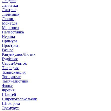
Ландыш
Лапчатка
Лиатрис
Лилейник
Люпин
Монарда
Морозник
Наперстянка
Нерина
Примула
Прострел
Разное
Ранункулюс/Лютик
Рудбекия
Седум/Очиток
Тигридия
Традесканция
Трициртис
Тысячелистник
Флокс
Фрезия
Шалфей
Ширококолокольчик
Шток роза
Эремурус