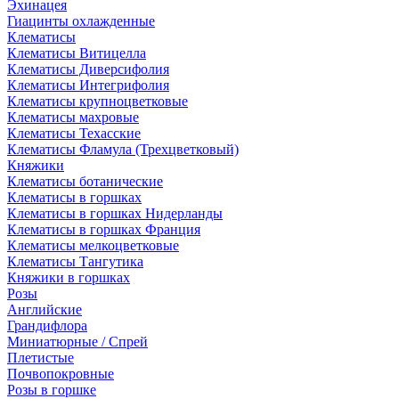
Эхинацея
Гиацинты охлажденные
Клематисы
Клематисы Витицелла
Клематисы Диверсифолия
Клематисы Интегрифолия
Клематисы крупноцветковые
Клематисы махровые
Клематисы Техасские
Клематисы Фламула (Трехцветковый)
Княжики
Клематисы ботанические
Клематисы в горшках
Клематисы в горшках Нидерланды
Клематисы в горшках Франция
Клематисы мелкоцветковые
Клематисы Тангутика
Княжики в горшках
Розы
Английские
Грандифлора
Миниатюрные / Спрей
Плетистые
Почвопокровные
Розы в горшке