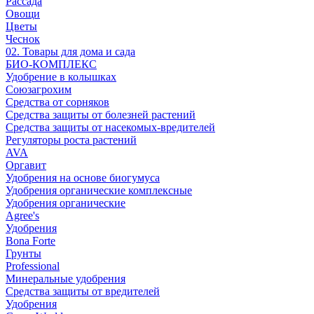
Рассада
Овощи
Цветы
Чеснок
02. Товары для дома и сада
БИО-КОМПЛЕКС
Удобрение в колышках
Союзагрохим
Средства от сорняков
Средства защиты от болезней растений
Средства защиты от насекомых-вредителей
Регуляторы роста растений
AVA
Оргавит
Удобрения на основе биогумуса
Удобрения органические комплексные
Удобрения органические
Agree's
Удобрения
Bona Forte
Грунты
Professional
Минеральные удобрения
Средства защиты от вредителей
Удобрения