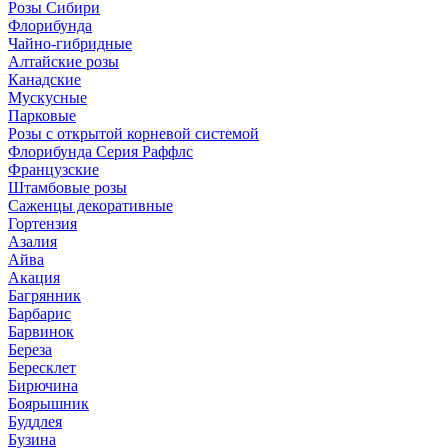
Розы Сибири
Флорибунда
Чайно-гибридные
Алтайские розы
Канадские
Мускусные
Парковые
Розы с открытой корневой системой
Флорибунда Серия Раффлс
Французские
Штамбовые розы
Саженцы декоративные
Гортензия
Азалия
Айва
Акация
Багрянник
Барбарис
Барвинок
Береза
Бересклет
Бирючина
Боярышник
Буддлея
Бузина