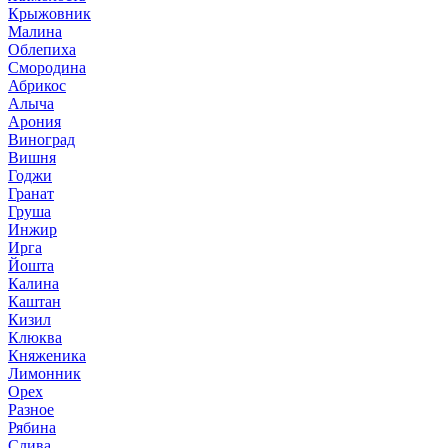
Крыжовник
Малина
Облепиха
Смородина
Абрикос
Алыча
Арония
Виноград
Вишня
Годжи
Гранат
Груша
Инжир
Ирга
Йошта
Калина
Каштан
Кизил
Клюква
Княженика
Лимонник
Орех
Разное
Рябина
Слива