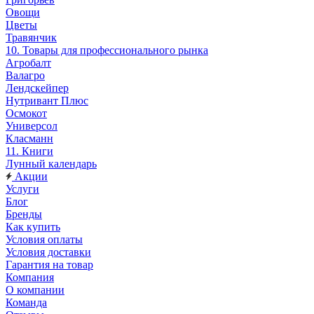
Овощи
Цветы
Травянчик
10. Товары для профессионального рынка
Агробалт
Валагро
Лендскейпер
Нутривант Плюс
Осмокот
Универсол
Класманн
11. Книги
Лунный календарь
Акции
Услуги
Блог
Бренды
Как купить
Условия оплаты
Условия доставки
Гарантия на товар
Компания
О компании
Команда