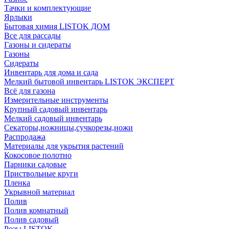
Тачки и комплектующие
Ярлыки
Бытовая химия LISTOK ДОМ
Все для рассады
Газоны и сидераты
Газоны
Сидераты
Инвентарь для дома и сада
Мелкий бытовой инвентарь LISTOK ЭКСПЕРТ
Всё для газона
Измерительные инструменты
Крупный садовый инвентарь
Мелкий садовый инвентарь
Секаторы,ножницы,сучкорезы,ножи
Распродажа
Материалы для укрытия растений
Кокосовое полотно
Парники садовые
Приствольные круги
Пленка
Укрывной материал
Полив
Полив комнатный
Полив садовый
Розы LISTOK