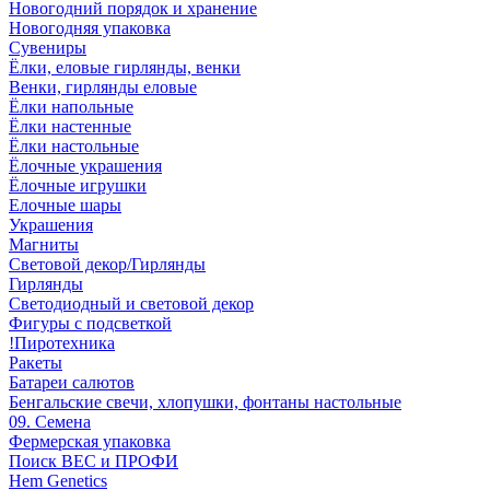
Новогодний порядок и хранение
Новогодняя упаковка
Сувениры
Ёлки, еловые гирлянды, венки
Венки, гирлянды еловые
Ёлки напольные
Ёлки настенные
Ёлки настольные
Ёлочные украшения
Ёлочные игрушки
Елочные шары
Украшения
Магниты
Световой декор/Гирлянды
Гирлянды
Светодиодный и световой декор
Фигуры с подсветкой
!Пиротехника
Ракеты
Батареи салютов
Бенгальские свечи, хлопушки, фонтаны настольные
09. Семена
Фермерская упаковка
Поиск ВЕС и ПРОФИ
Hem Genetics