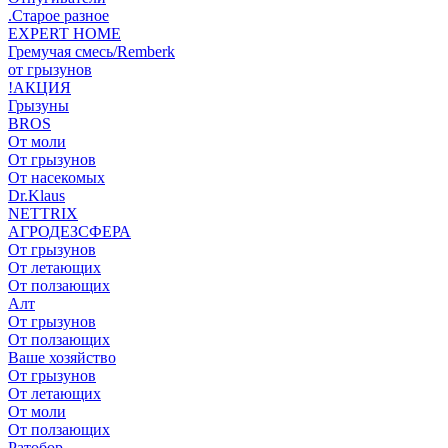
.Старое разное
EXPERT HOME
Гремучая смесь/Remberk
от грызунов
!АКЦИЯ
Грызуны
BROS
От моли
От грызунов
От насекомых
Dr.Klaus
NETTRIX
АГРОДЕЗСФЕРА
От грызунов
От летающих
От ползающих
Алт
От грызунов
От ползающих
Ваше хозяйство
От грызунов
От летающих
От моли
От ползающих
Ратобор