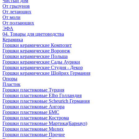
Чистый дом
От грызунов
От летающих
От моли
От ползающих
ЭФА
04. Товары для цветоводства
Керамика
Горшки керамические Композит
Горшки керамические Воронеж
Горшки керамические Польша
Горшки керамические Сады Аурики
Горшки керамические Студия - Декор
Горшки керамические Шойрих Германия
Опоры
Пластик
Горшки пластиковые Турция
Горшки пластиковые Elho Голландия
Горшки пластиковые Scheuriсh Германия
Горшки пластиковые Ангора
Горшки пластиковые БМС
Горшки пластиковые Кострома
Горшки пластиковые Мартика(Барнаул)
Горшки пластиковые Милих
Горшки пластиковые Прочие