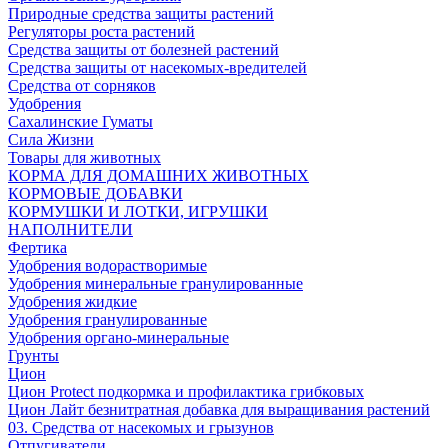
Природные средства защиты растений
Регуляторы роста растений
Средства защиты от болезней растений
Средства защиты от насекомых-вредителей
Средства от сорняков
Удобрения
Сахалинские Гуматы
Сила Жизни
Товары для животных
КОРМА ДЛЯ ДОМАШНИХ ЖИВОТНЫХ
КОРМОВЫЕ ДОБАВКИ
КОРМУШКИ И ЛОТКИ, ИГРУШКИ
НАПОЛНИТЕЛИ
Фертика
Удобрения водорастворимые
Удобрения минеральные гранулированные
Удобрения жидкие
Удобрения гранулированные
Удобрения органо-минеральные
Грунты
Цион
Цион Protect подкормка и профилактика грибковых
Цион Лайт безнитратная добавка для выращивания растений
03. Средства от насекомых и грызунов
Отпугиватели