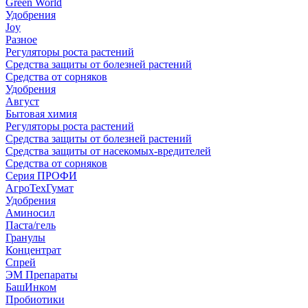
Green World
Удобрения
Joy
Разное
Регуляторы роста растений
Средства защиты от болезней растений
Средства от сорняков
Удобрения
Август
Бытовая химия
Регуляторы роста растений
Средства защиты от болезней растений
Средства защиты от насекомых-вредителей
Средства от сорняков
Серия ПРОФИ
АгроТехГумат
Удобрения
Аминосил
Паста/гель
Гранулы
Концентрат
Спрей
ЭМ Препараты
БашИнком
Пробиотики