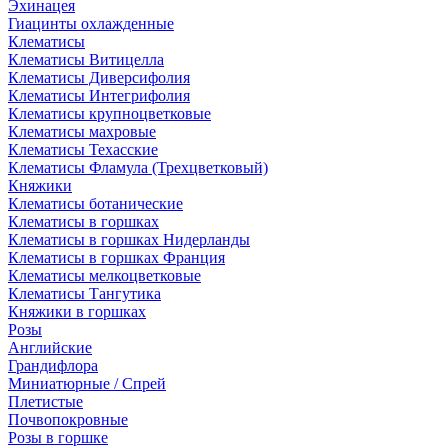
Эхинацея
Гиацинты охлажденные
Клематисы
Клематисы Витицелла
Клематисы Диверсифолия
Клематисы Интегрифолия
Клематисы крупноцветковые
Клематисы махровые
Клематисы Техасские
Клематисы Фламула (Трехцветковый)
Княжики
Клематисы ботанические
Клематисы в горшках
Клематисы в горшках Нидерланды
Клематисы в горшках Франция
Клематисы мелкоцветковые
Клематисы Тангутика
Княжики в горшках
Розы
Английские
Грандифлора
Миниатюрные / Спрей
Плетистые
Почвопокровные
Розы в горшке