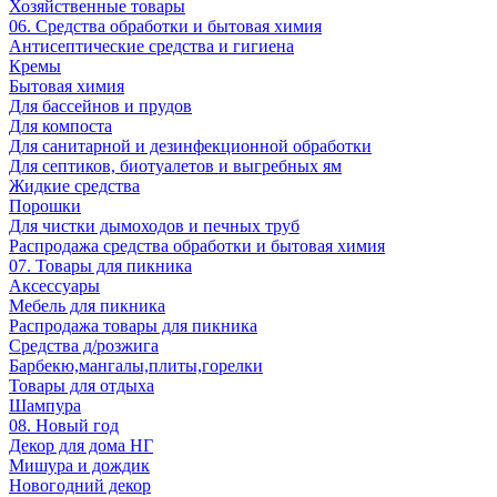
Хозяйственные товары
06. Средства обработки и бытовая химия
Антисептические средства и гигиена
Кремы
Бытовая химия
Для бассейнов и прудов
Для компоста
Для санитарной и дезинфекционной обработки
Для септиков, биотуалетов и выгребных ям
Жидкие средства
Порошки
Для чистки дымоходов и печных труб
Распродажа средства обработки и бытовая химия
07. Товары для пикника
Аксессуары
Мебель для пикника
Распродажа товары для пикника
Средства д/розжига
Барбекю,мангалы,плиты,горелки
Товары для отдыха
Шампура
08. Новый год
Декор для дома НГ
Мишура и дождик
Новогодний декор