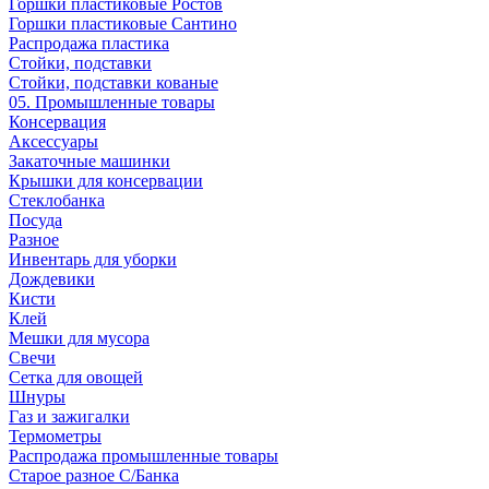
Горшки пластиковые Ростов
Горшки пластиковые Сантино
Распродажа пластика
Стойки, подставки
Стойки, подставки кованые
05. Промышленные товары
Консервация
Аксессуары
Закаточные машинки
Крышки для консервации
Стеклобанка
Посуда
Разное
Инвентарь для уборки
Дождевики
Кисти
Клей
Мешки для мусора
Свечи
Сетка для овощей
Шнуры
Газ и зажигалки
Термометры
Распродажа промышленные товары
Старое разное С/Банка