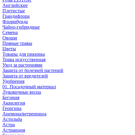
Английские
Плетистые
Грандифлора
Флорибунда
Чайно-гибридные
Семена
Овощи
Пряные травы
Цветы
Товары для пикника
Трава искусственная
Уход за растениями
Защита от болезней растений
Защита от вредителей
Удобрения
01. Посадочный материал
Луковичные весна
Бегония
Аквилегия
Георгина
Анемона/ветренница
Астильба
Астра
Астранция