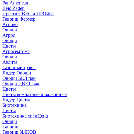
PanAmerican
Bejo Zaden
Престиж ВЕС и ПРОФИ
Гавриш Фермер
Агрико
Овощи
Агрос
Овощи
Цветы
Агросемтомс
Овощи
Аэлита
Газонные травы
Лидер Овощи
Овощи БЕЛ пак
Овощи ЦВЕТ пак
Цветы
Цветы комнатные и балконные
Лидер Цветы
Биотехника
Цветы
Биотехника спецЦена
Овощи
Гавриш
Гавриш ЗЫКОВ