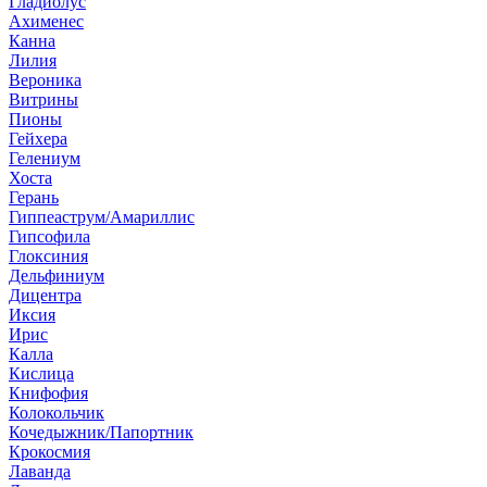
Гладиолус
Ахименес
Канна
Лилия
Вероника
Витрины
Пионы
Гейхера
Гелениум
Хоста
Герань
Гиппеаструм/Амариллис
Гипсофила
Глоксиния
Дельфиниум
Дицентра
Иксия
Ирис
Калла
Кислица
Книфофия
Колокольчик
Кочедыжник/Папортник
Крокосмия
Лаванда