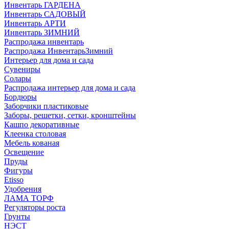
Инвентарь ГАРДЕНА
Инвентарь САДОВЫЙ
Инвентарь АРТИ
Инвентарь ЗИМНИЙ
Распродажа инвентарь
Распродажа ИнвентарьЗимний
Интерьер для дома и сада
Сувениры
Солары
Распродажа интерьер для дома и сада
Бордюры
Заборчики пластиковые
Заборы, решетки, сетки, кронштейны
Кашпо декоративные
Клеенка столовая
Мебель кованая
Освещение
Пруды
Фигуры
Etisso
Удобрения
ЛАМА ТОРФ
Регуляторы роста
Грунты
НЭСТ