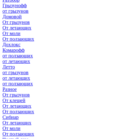
Грызунофф
от грызунов
Домовой
От грызунов
От летающих
От моли
От ползающих
Дохлокс
Комарофф
от ползающих
от летающих
Летто
от грызунов
от летающих
от ползающих
Разное
От грызунов
От клещей
От летающих
От ползающих
Сибиар
От летающих
От моли
От ползающих