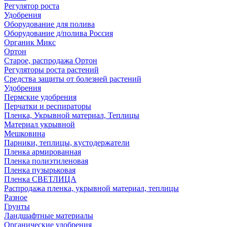
Регулятор роста
Удобрения
Оборудование для полива
Оборудование д/полива Россия
Органик Микс
Ортон
Старое, распродажа Ортон
Регуляторы роста растений
Средства защиты от болезней растений
Удобрения
Пермские удобрения
Перчатки и респираторы
Пленка, Укрывной материал, Теплицы
Материал укрывной
Мешковина
Парники, теплицы, кустодержатели
Пленка армированная
Пленка полиэтиленовая
Пленка пузырьковая
Пленка СВЕТЛИЦА
Распродажа пленка, укрывной материал, теплицы
Разное
Грунты
Ландшафтные материалы
Органические удобрения