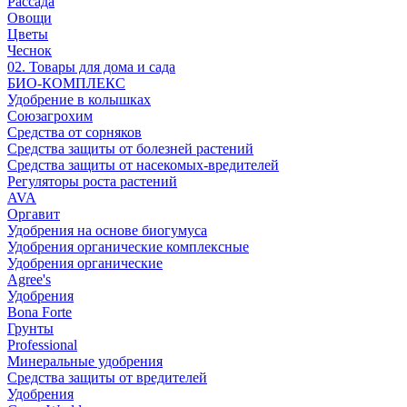
Рассада
Овощи
Цветы
Чеснок
02. Товары для дома и сада
БИО-КОМПЛЕКС
Удобрение в колышках
Союзагрохим
Средства от сорняков
Средства защиты от болезней растений
Средства защиты от насекомых-вредителей
Регуляторы роста растений
AVA
Оргавит
Удобрения на основе биогумуса
Удобрения органические комплексные
Удобрения органические
Agree's
Удобрения
Bona Forte
Грунты
Professional
Минеральные удобрения
Средства защиты от вредителей
Удобрения