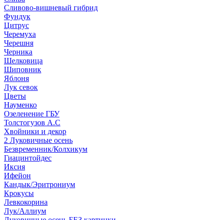
Сливово-вишневый гибрид
Фундук
Цитрус
Черемуха
Черешня
Черника
Шелковица
Шиповник
Яблоня
Лук севок
Цветы
Науменко
Озеленение ГБУ
Толстогузов А.С
Хвойники и декор
2 Луковичные осень
Безвременник/Колхикум
Гиацинтойдес
Иксия
Ифейон
Кандык/Эритрониум
Крокусы
Левкокорина
Лук/Аллиум
Луковичные осень БЕЗ картинки