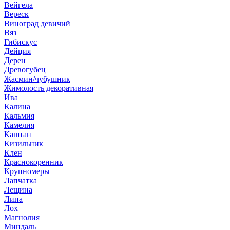
Вейгела
Вереск
Виноград девичий
Вяз
Гибискус
Дейция
Дерен
Древогубец
Жасмин/чубушник
Жимолость декоративная
Ива
Калина
Кальмия
Камелия
Каштан
Кизильник
Клен
Краснокоренник
Крупномеры
Лапчатка
Лещина
Липа
Лох
Магнолия
Миндаль