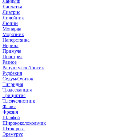
Ландыш
Лапчатка
Лиатрис
Лилейник
Люпин
Монарда
Морозник
Наперстянка
Нерина
Примула
Прострел
Разное
Ранункулюс/Лютик
Рудбекия
Седум/Очиток
Тигридия
Традесканция
Трициртис
Тысячелистник
Флокс
Фрезия
Шалфей
Ширококолокольчик
Шток роза
Эремурус