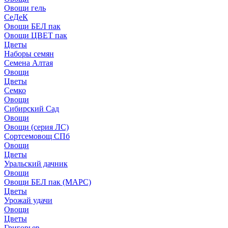
Овощи гель
СеДеК
Овощи БЕЛ пак
Овощи ЦВЕТ пак
Цветы
Наборы семян
Семена Алтая
Овощи
Цветы
Семко
Овощи
Сибирский Сад
Овощи
Овощи (серия ЛС)
Сортсемовощ СПб
Овощи
Цветы
Уральский дачник
Овощи
Овощи БЕЛ пак (МАРС)
Цветы
Урожай удачи
Овощи
Цветы
Григорьев