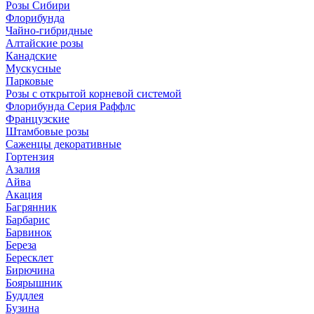
Розы Сибири
Флорибунда
Чайно-гибридные
Алтайские розы
Канадские
Мускусные
Парковые
Розы с открытой корневой системой
Флорибунда Серия Раффлс
Французские
Штамбовые розы
Саженцы декоративные
Гортензия
Азалия
Айва
Акация
Багрянник
Барбарис
Барвинок
Береза
Бересклет
Бирючина
Боярышник
Буддлея
Бузина