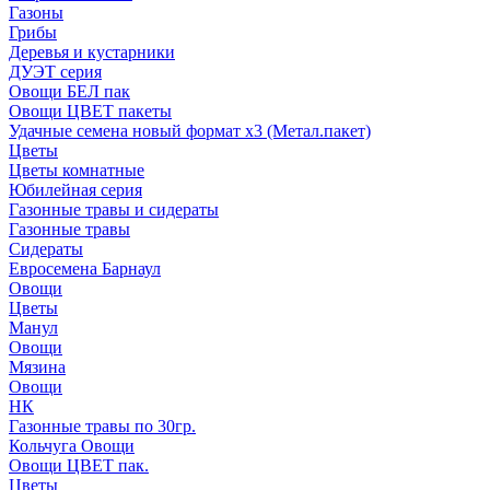
Газоны
Грибы
Деревья и кустарники
ДУЭТ серия
Овощи БЕЛ пак
Овощи ЦВЕТ пакеты
Удачные семена новый формат х3 (Метал.пакет)
Цветы
Цветы комнатные
Юбилейная серия
Газонные травы и сидераты
Газонные травы
Сидераты
Евросемена Барнаул
Овощи
Цветы
Манул
Овощи
Мязина
Овощи
НК
Газонные травы по 30гр.
Кольчуга Овощи
Овощи ЦВЕТ пак.
Цветы