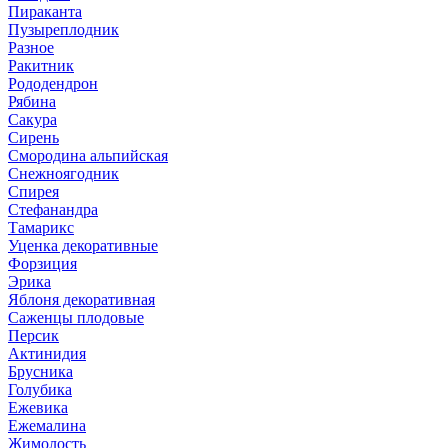
Пираканта
Пузыреплодник
Разное
Ракитник
Рододендрон
Рябина
Сакура
Сирень
Смородина альпийская
Снежноягодник
Спирея
Стефанандра
Тамарикс
Уценка декоративные
Форзиция
Эрика
Яблоня декоративная
Саженцы плодовые
Персик
Актинидия
Брусника
Голубика
Ежевика
Ежемалина
Жимолость