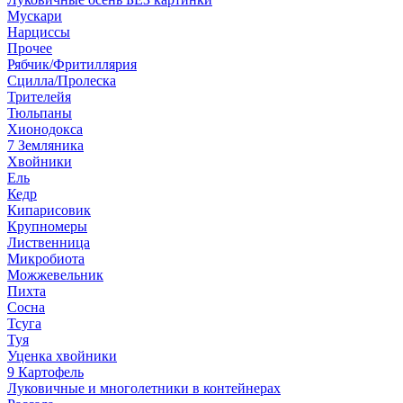
Мускари
Нарциссы
Прочее
Рябчик/Фритиллярия
Сцилла/Пролеска
Трителейя
Тюльпаны
Хионодокса
7 Земляника
Хвойники
Ель
Кедр
Кипарисовик
Крупномеры
Лиственница
Микробиота
Можжевельник
Пихта
Сосна
Тсуга
Туя
Уценка хвойники
9 Картофель
Луковичные и многолетники в контейнерах