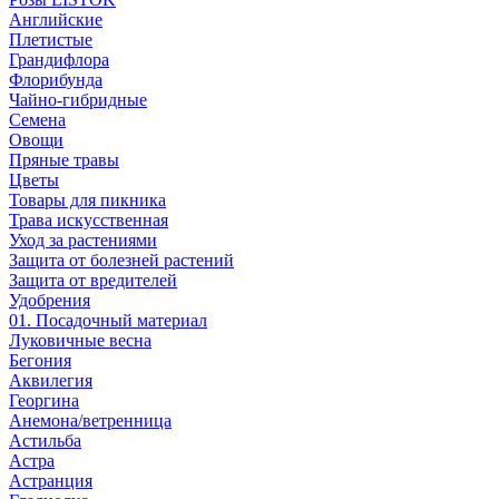
Английские
Плетистые
Грандифлора
Флорибунда
Чайно-гибридные
Семена
Овощи
Пряные травы
Цветы
Товары для пикника
Трава искусственная
Уход за растениями
Защита от болезней растений
Защита от вредителей
Удобрения
01. Посадочный материал
Луковичные весна
Бегония
Аквилегия
Георгина
Анемона/ветренница
Астильба
Астра
Астранция