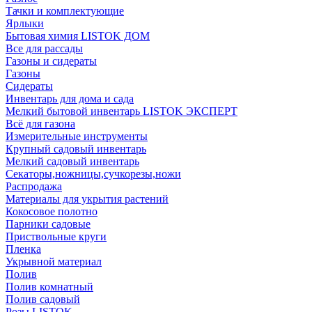
Тачки и комплектующие
Ярлыки
Бытовая химия LISTOK ДОМ
Все для рассады
Газоны и сидераты
Газоны
Сидераты
Инвентарь для дома и сада
Мелкий бытовой инвентарь LISTOK ЭКСПЕРТ
Всё для газона
Измерительные инструменты
Крупный садовый инвентарь
Мелкий садовый инвентарь
Секаторы,ножницы,сучкорезы,ножи
Распродажа
Материалы для укрытия растений
Кокосовое полотно
Парники садовые
Приствольные круги
Пленка
Укрывной материал
Полив
Полив комнатный
Полив садовый
Розы LISTOK