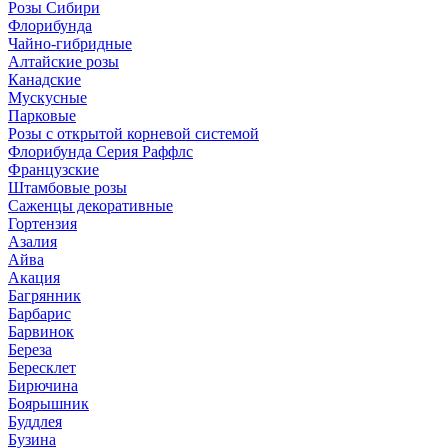
Розы Сибири
Флорибунда
Чайно-гибридные
Алтайские розы
Канадские
Мускусные
Парковые
Розы с открытой корневой системой
Флорибунда Серия Раффлс
Французские
Штамбовые розы
Саженцы декоративные
Гортензия
Азалия
Айва
Акация
Багрянник
Барбарис
Барвинок
Береза
Бересклет
Бирючина
Боярышник
Буддлея
Бузина