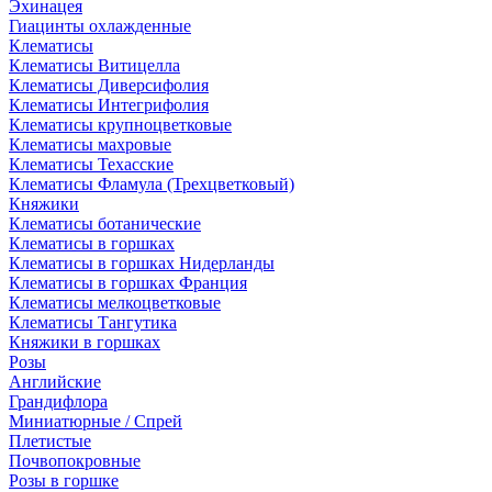
Эхинацея
Гиацинты охлажденные
Клематисы
Клематисы Витицелла
Клематисы Диверсифолия
Клематисы Интегрифолия
Клематисы крупноцветковые
Клематисы махровые
Клематисы Техасские
Клематисы Фламула (Трехцветковый)
Княжики
Клематисы ботанические
Клематисы в горшках
Клематисы в горшках Нидерланды
Клематисы в горшках Франция
Клематисы мелкоцветковые
Клематисы Тангутика
Княжики в горшках
Розы
Английские
Грандифлора
Миниатюрные / Спрей
Плетистые
Почвопокровные
Розы в горшке