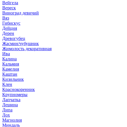
Вейгела
Вереск
Виноград девичий
Вяз
Гибискус
Дейция
Дерен
Древогубец
Жасмин/чубушник
Жимолость декоративная
Ива
Калина
Кальмия
Камелия
Каштан
Кизильник
Клен
Краснокоренник
Крупномеры
Лапчатка
Лещина
Липа
Лох
Магнолия
Миндаль