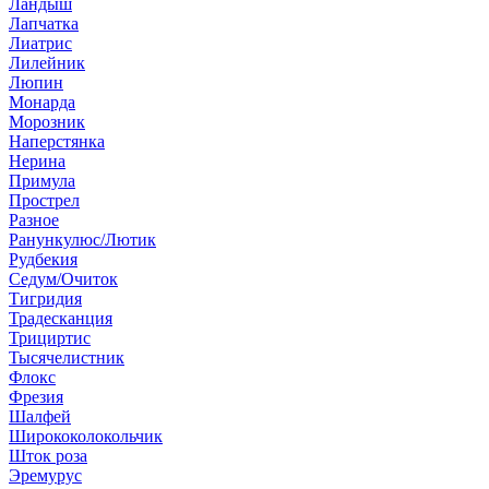
Ландыш
Лапчатка
Лиатрис
Лилейник
Люпин
Монарда
Морозник
Наперстянка
Нерина
Примула
Прострел
Разное
Ранункулюс/Лютик
Рудбекия
Седум/Очиток
Тигридия
Традесканция
Трициртис
Тысячелистник
Флокс
Фрезия
Шалфей
Ширококолокольчик
Шток роза
Эремурус