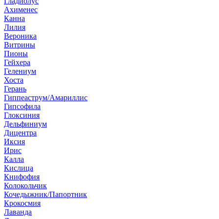
Гладиолус
Ахименес
Канна
Лилия
Вероника
Витрины
Пионы
Гейхера
Гелениум
Хоста
Герань
Гиппеаструм/Амариллис
Гипсофила
Глоксиния
Дельфиниум
Дицентра
Иксия
Ирис
Калла
Кислица
Книфофия
Колокольчик
Кочедыжник/Папортник
Крокосмия
Лаванда