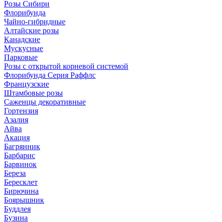
Розы Сибири
Флорибунда
Чайно-гибридные
Алтайские розы
Канадские
Мускусные
Парковые
Розы с открытой корневой системой
Флорибунда Серия Раффлс
Французские
Штамбовые розы
Саженцы декоративные
Гортензия
Азалия
Айва
Акация
Багрянник
Барбарис
Барвинок
Береза
Бересклет
Бирючина
Боярышник
Буддлея
Бузина