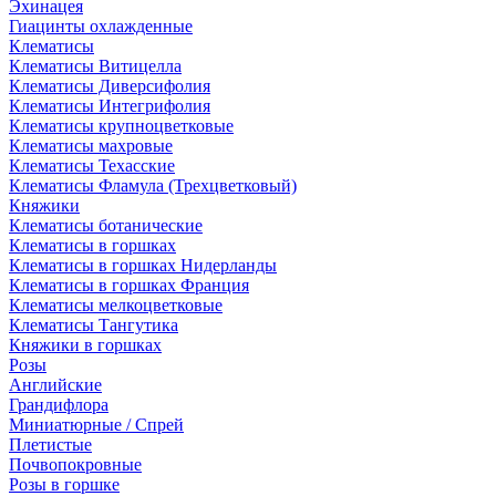
Эхинацея
Гиацинты охлажденные
Клематисы
Клематисы Витицелла
Клематисы Диверсифолия
Клематисы Интегрифолия
Клематисы крупноцветковые
Клематисы махровые
Клематисы Техасские
Клематисы Фламула (Трехцветковый)
Княжики
Клематисы ботанические
Клематисы в горшках
Клематисы в горшках Нидерланды
Клематисы в горшках Франция
Клематисы мелкоцветковые
Клематисы Тангутика
Княжики в горшках
Розы
Английские
Грандифлора
Миниатюрные / Спрей
Плетистые
Почвопокровные
Розы в горшке