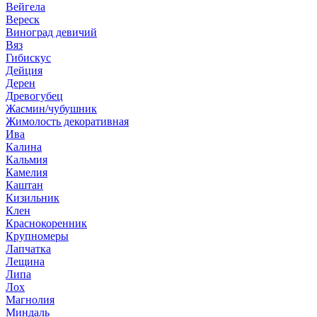
Вейгела
Вереск
Виноград девичий
Вяз
Гибискус
Дейция
Дерен
Древогубец
Жасмин/чубушник
Жимолость декоративная
Ива
Калина
Кальмия
Камелия
Каштан
Кизильник
Клен
Краснокоренник
Крупномеры
Лапчатка
Лещина
Липа
Лох
Магнолия
Миндаль