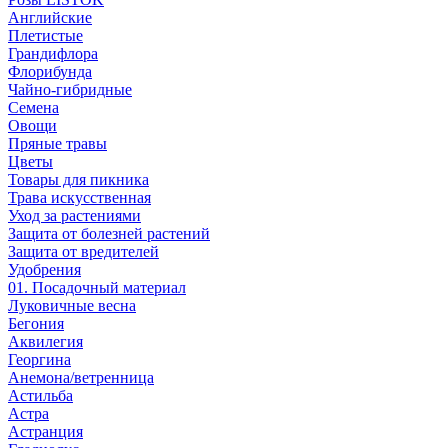
Английские
Плетистые
Грандифлора
Флорибунда
Чайно-гибридные
Семена
Овощи
Пряные травы
Цветы
Товары для пикника
Трава искусственная
Уход за растениями
Защита от болезней растений
Защита от вредителей
Удобрения
01. Посадочный материал
Луковичные весна
Бегония
Аквилегия
Георгина
Анемона/ветренница
Астильба
Астра
Астранция