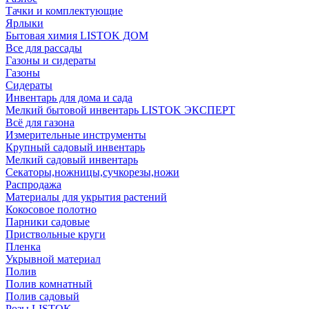
Тачки и комплектующие
Ярлыки
Бытовая химия LISTOK ДОМ
Все для рассады
Газоны и сидераты
Газоны
Сидераты
Инвентарь для дома и сада
Мелкий бытовой инвентарь LISTOK ЭКСПЕРТ
Всё для газона
Измерительные инструменты
Крупный садовый инвентарь
Мелкий садовый инвентарь
Секаторы,ножницы,сучкорезы,ножи
Распродажа
Материалы для укрытия растений
Кокосовое полотно
Парники садовые
Приствольные круги
Пленка
Укрывной материал
Полив
Полив комнатный
Полив садовый
Розы LISTOK