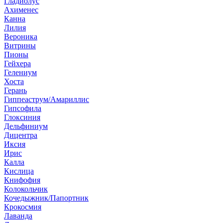
Гладиолус
Ахименес
Канна
Лилия
Вероника
Витрины
Пионы
Гейхера
Гелениум
Хоста
Герань
Гиппеаструм/Амариллис
Гипсофила
Глоксиния
Дельфиниум
Дицентра
Иксия
Ирис
Калла
Кислица
Книфофия
Колокольчик
Кочедыжник/Папортник
Крокосмия
Лаванда