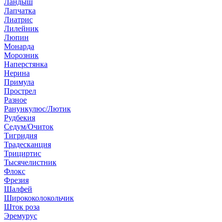
Ландыш
Лапчатка
Лиатрис
Лилейник
Люпин
Монарда
Морозник
Наперстянка
Нерина
Примула
Прострел
Разное
Ранункулюс/Лютик
Рудбекия
Седум/Очиток
Тигридия
Традесканция
Трициртис
Тысячелистник
Флокс
Фрезия
Шалфей
Ширококолокольчик
Шток роза
Эремурус