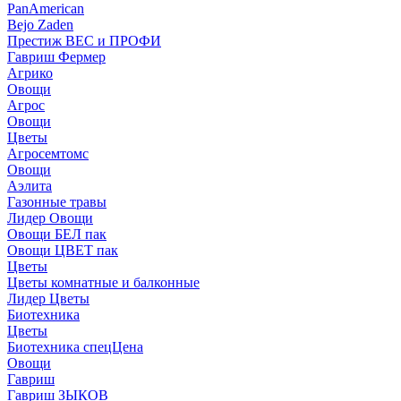
PanAmerican
Bejo Zaden
Престиж ВЕС и ПРОФИ
Гавриш Фермер
Агрико
Овощи
Агрос
Овощи
Цветы
Агросемтомс
Овощи
Аэлита
Газонные травы
Лидер Овощи
Овощи БЕЛ пак
Овощи ЦВЕТ пак
Цветы
Цветы комнатные и балконные
Лидер Цветы
Биотехника
Цветы
Биотехника спецЦена
Овощи
Гавриш
Гавриш ЗЫКОВ