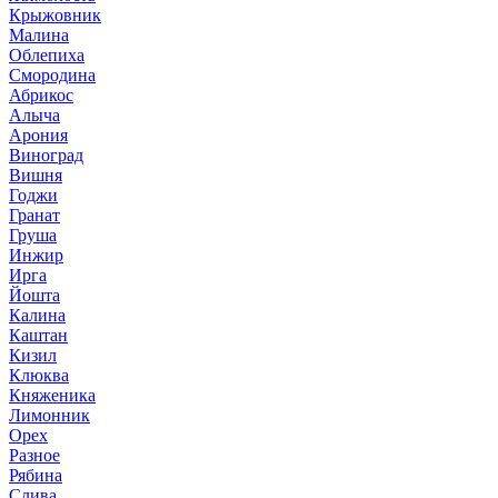
Крыжовник
Малина
Облепиха
Смородина
Абрикос
Алыча
Арония
Виноград
Вишня
Годжи
Гранат
Груша
Инжир
Ирга
Йошта
Калина
Каштан
Кизил
Клюква
Княженика
Лимонник
Орех
Разное
Рябина
Слива