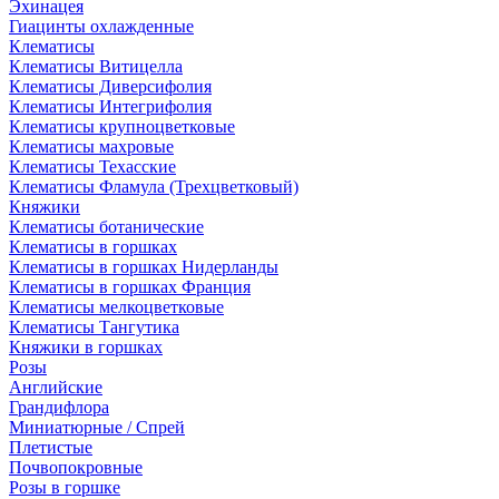
Эхинацея
Гиацинты охлажденные
Клематисы
Клематисы Витицелла
Клематисы Диверсифолия
Клематисы Интегрифолия
Клематисы крупноцветковые
Клематисы махровые
Клематисы Техасские
Клематисы Фламула (Трехцветковый)
Княжики
Клематисы ботанические
Клематисы в горшках
Клематисы в горшках Нидерланды
Клематисы в горшках Франция
Клематисы мелкоцветковые
Клематисы Тангутика
Княжики в горшках
Розы
Английские
Грандифлора
Миниатюрные / Спрей
Плетистые
Почвопокровные
Розы в горшке