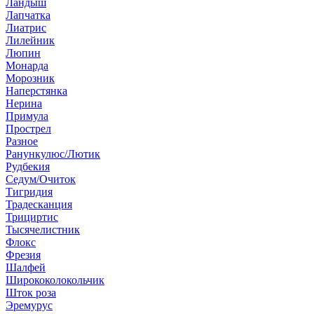
Ландыш
Лапчатка
Лиатрис
Лилейник
Люпин
Монарда
Морозник
Наперстянка
Нерина
Примула
Прострел
Разное
Ранункулюс/Лютик
Рудбекия
Седум/Очиток
Тигридия
Традесканция
Трициртис
Тысячелистник
Флокс
Фрезия
Шалфей
Ширококолокольчик
Шток роза
Эремурус