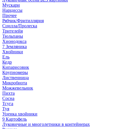
Мускари
Нарциссы
Прочее
Рябчик/Фритиллярия
Сцилла/Пролеска
Трителейя
Тюльпаны
Хионодокса
7 Земляника
Хвойники
Ель
Кедр
Кипарисовик
Крупномеры
Лиственница
Микробиота
Можжевельник
Пихта
Сосна
Тсуга
Туя
Уценка хвойники
9 Картофель
Луковичные и многолетники в контейнерах