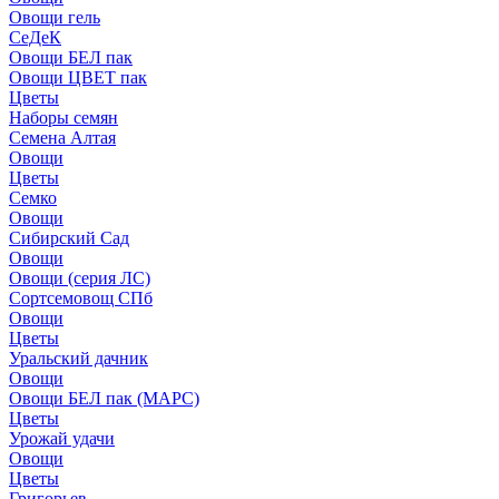
Овощи гель
СеДеК
Овощи БЕЛ пак
Овощи ЦВЕТ пак
Цветы
Наборы семян
Семена Алтая
Овощи
Цветы
Семко
Овощи
Сибирский Сад
Овощи
Овощи (серия ЛС)
Сортсемовощ СПб
Овощи
Цветы
Уральский дачник
Овощи
Овощи БЕЛ пак (МАРС)
Цветы
Урожай удачи
Овощи
Цветы
Григорьев