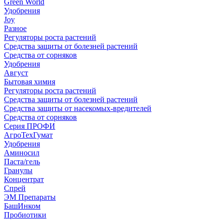
Green World
Удобрения
Joy
Разное
Регуляторы роста растений
Средства защиты от болезней растений
Средства от сорняков
Удобрения
Август
Бытовая химия
Регуляторы роста растений
Средства защиты от болезней растений
Средства защиты от насекомых-вредителей
Средства от сорняков
Серия ПРОФИ
АгроТехГумат
Удобрения
Аминосил
Паста/гель
Гранулы
Концентрат
Спрей
ЭМ Препараты
БашИнком
Пробиотики