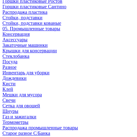
Горшки пластиковые Ростов
Горшки пластиковые Сантино
Распродажа пластика
Стойки, подставки
Стойки, подставки кованые
05. Промышленные товары
Консервация
Аксессуары
Закаточные машинки
Крышки для консервации
Стеклобанка
Посуда
Разное
Инвентарь для уборки
Дождевики
Кисти
Клей
Мешки для мусора
Свечи
Сетка для овощей
Шнуры
Газ и зажигалки
Термометры
Распродажа промышленные товары
Старое разное С/Банка