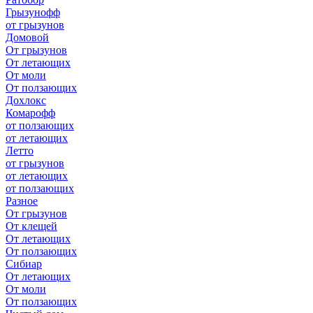
Грызунофф
от грызунов
Домовой
От грызунов
От летающих
От моли
От ползающих
Дохлокс
Комарофф
от ползающих
от летающих
Летто
от грызунов
от летающих
от ползающих
Разное
От грызунов
От клещей
От летающих
От ползающих
Сибиар
От летающих
От моли
От ползающих