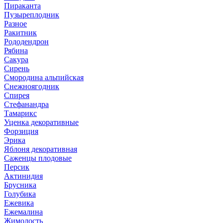
Пираканта
Пузыреплодник
Разное
Ракитник
Рододендрон
Рябина
Сакура
Сирень
Смородина альпийская
Снежноягодник
Спирея
Стефанандра
Тамарикс
Уценка декоративные
Форзиция
Эрика
Яблоня декоративная
Саженцы плодовые
Персик
Актинидия
Брусника
Голубика
Ежевика
Ежемалина
Жимолость