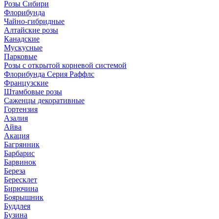
Розы Сибири
Флорибунда
Чайно-гибридные
Алтайские розы
Канадские
Мускусные
Парковые
Розы с открытой корневой системой
Флорибунда Серия Раффлс
Французские
Штамбовые розы
Саженцы декоративные
Гортензия
Азалия
Айва
Акация
Багрянник
Барбарис
Барвинок
Береза
Бересклет
Бирючина
Боярышник
Буддлея
Бузина