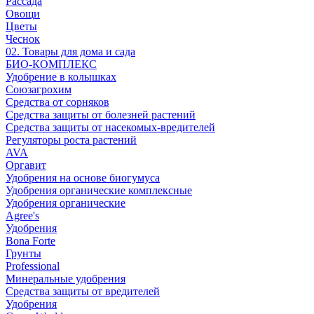
Рассада
Овощи
Цветы
Чеснок
02. Товары для дома и сада
БИО-КОМПЛЕКС
Удобрение в колышках
Союзагрохим
Средства от сорняков
Средства защиты от болезней растений
Средства защиты от насекомых-вредителей
Регуляторы роста растений
AVA
Оргавит
Удобрения на основе биогумуса
Удобрения органические комплексные
Удобрения органические
Agree's
Удобрения
Bona Forte
Грунты
Professional
Минеральные удобрения
Средства защиты от вредителей
Удобрения