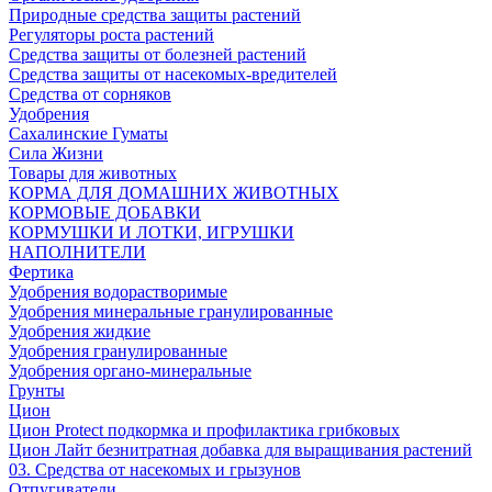
Природные средства защиты растений
Регуляторы роста растений
Средства защиты от болезней растений
Средства защиты от насекомых-вредителей
Средства от сорняков
Удобрения
Сахалинские Гуматы
Сила Жизни
Товары для животных
КОРМА ДЛЯ ДОМАШНИХ ЖИВОТНЫХ
КОРМОВЫЕ ДОБАВКИ
КОРМУШКИ И ЛОТКИ, ИГРУШКИ
НАПОЛНИТЕЛИ
Фертика
Удобрения водорастворимые
Удобрения минеральные гранулированные
Удобрения жидкие
Удобрения гранулированные
Удобрения органо-минеральные
Грунты
Цион
Цион Protect подкормка и профилактика грибковых
Цион Лайт безнитратная добавка для выращивания растений
03. Средства от насекомых и грызунов
Отпугиватели