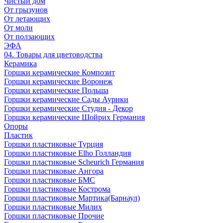
Чистый дом
От грызунов
От летающих
От моли
От ползающих
ЭФА
04. Товары для цветоводства
Керамика
Горшки керамические Композит
Горшки керамические Воронеж
Горшки керамические Польша
Горшки керамические Сады Аурики
Горшки керамические Студия - Декор
Горшки керамические Шойрих Германия
Опоры
Пластик
Горшки пластиковые Турция
Горшки пластиковые Elho Голландия
Горшки пластиковые Scheuriсh Германия
Горшки пластиковые Ангора
Горшки пластиковые БМС
Горшки пластиковые Кострома
Горшки пластиковые Мартика(Барнаул)
Горшки пластиковые Милих
Горшки пластиковые Прочие