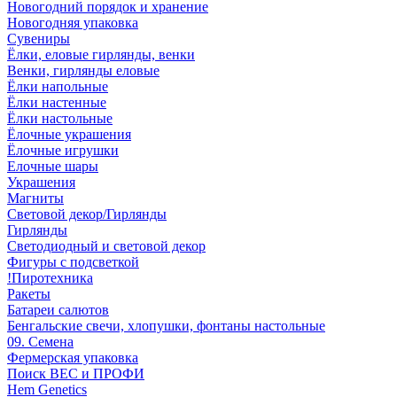
Новогодний порядок и хранение
Новогодняя упаковка
Сувениры
Ёлки, еловые гирлянды, венки
Венки, гирлянды еловые
Ёлки напольные
Ёлки настенные
Ёлки настольные
Ёлочные украшения
Ёлочные игрушки
Елочные шары
Украшения
Магниты
Световой декор/Гирлянды
Гирлянды
Светодиодный и световой декор
Фигуры с подсветкой
!Пиротехника
Ракеты
Батареи салютов
Бенгальские свечи, хлопушки, фонтаны настольные
09. Семена
Фермерская упаковка
Поиск ВЕС и ПРОФИ
Hem Genetics