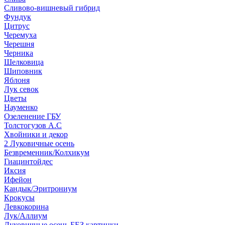
Сливово-вишневый гибрид
Фундук
Цитрус
Черемуха
Черешня
Черника
Шелковица
Шиповник
Яблоня
Лук севок
Цветы
Науменко
Озеленение ГБУ
Толстогузов А.С
Хвойники и декор
2 Луковичные осень
Безвременник/Колхикум
Гиацинтойдес
Иксия
Ифейон
Кандык/Эритрониум
Крокусы
Левкокорина
Лук/Аллиум
Луковичные осень БЕЗ картинки