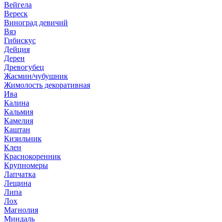
Вейгела
Вереск
Виноград девичий
Вяз
Гибискус
Дейция
Дерен
Древогубец
Жасмин/чубушник
Жимолость декоративная
Ива
Калина
Кальмия
Камелия
Каштан
Кизильник
Клен
Краснокоренник
Крупномеры
Лапчатка
Лещина
Липа
Лох
Магнолия
Миндаль