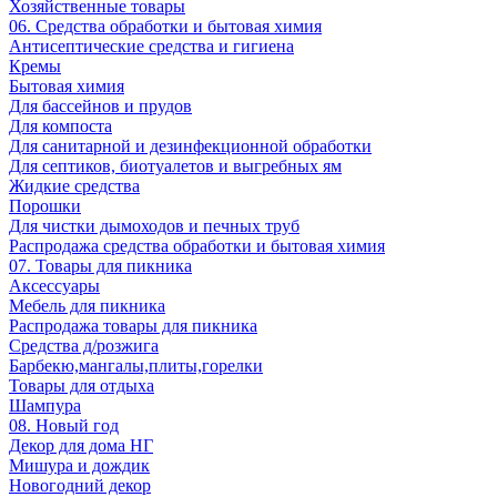
Хозяйственные товары
06. Средства обработки и бытовая химия
Антисептические средства и гигиена
Кремы
Бытовая химия
Для бассейнов и прудов
Для компоста
Для санитарной и дезинфекционной обработки
Для септиков, биотуалетов и выгребных ям
Жидкие средства
Порошки
Для чистки дымоходов и печных труб
Распродажа средства обработки и бытовая химия
07. Товары для пикника
Аксессуары
Мебель для пикника
Распродажа товары для пикника
Средства д/розжига
Барбекю,мангалы,плиты,горелки
Товары для отдыха
Шампура
08. Новый год
Декор для дома НГ
Мишура и дождик
Новогодний декор