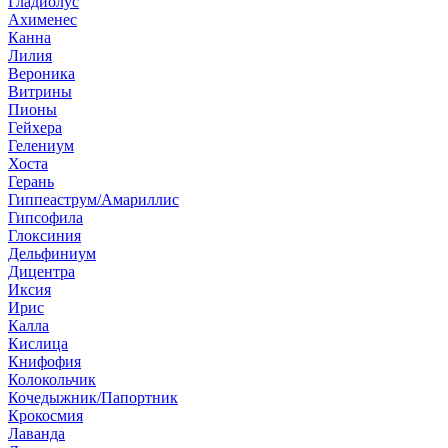
Гладиолус
Ахименес
Канна
Лилия
Вероника
Витрины
Пионы
Гейхера
Гелениум
Хоста
Герань
Гиппеаструм/Амариллис
Гипсофила
Глоксиния
Дельфиниум
Дицентра
Иксия
Ирис
Калла
Кислица
Книфофия
Колокольчик
Кочедыжник/Папортник
Крокосмия
Лаванда