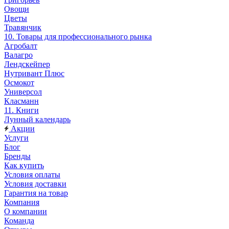
Овощи
Цветы
Травянчик
10. Товары для профессионального рынка
Агробалт
Валагро
Лендскейпер
Нутривант Плюс
Осмокот
Универсол
Класманн
11. Книги
Лунный календарь
Акции
Услуги
Блог
Бренды
Как купить
Условия оплаты
Условия доставки
Гарантия на товар
Компания
О компании
Команда