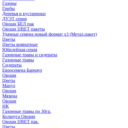
Газоны
Грибы
Деревья и кустарники
ДУЭТ серия
Овощи БЕЛ пак
Овощи ЦВЕТ пакеты
Удачные семена новый формат х3 (Метал.пакет)
Цветы
Цветы комнатные
Юбилейная серия
Газонные травы и сидераты
Газонные травы
Сидераты
Евросемена Барнаул
Овощи
Цветы
Манул
Овощи
Мязина
Овощи
НК
Газонные травы по 30гр.
Кольчуга Овощи
Овощи ЦВЕТ пак.
Цветы