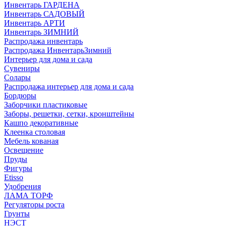
Инвентарь ГАРДЕНА
Инвентарь САДОВЫЙ
Инвентарь АРТИ
Инвентарь ЗИМНИЙ
Распродажа инвентарь
Распродажа ИнвентарьЗимний
Интерьер для дома и сада
Сувениры
Солары
Распродажа интерьер для дома и сада
Бордюры
Заборчики пластиковые
Заборы, решетки, сетки, кронштейны
Кашпо декоративные
Клеенка столовая
Мебель кованая
Освещение
Пруды
Фигуры
Etisso
Удобрения
ЛАМА ТОРФ
Регуляторы роста
Грунты
НЭСТ