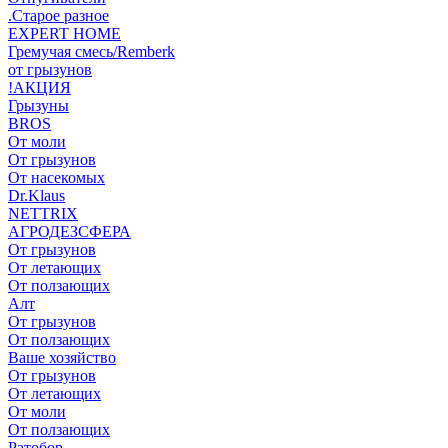
.Старое разное
EXPERT HOME
Гремучая смесь/Remberk
от грызунов
!АКЦИЯ
Грызуны
BROS
От моли
От грызунов
От насекомых
Dr.Klaus
NETTRIX
АГРОДЕЗСФЕРА
От грызунов
От летающих
От ползающих
Алт
От грызунов
От ползающих
Ваше хозяйство
От грызунов
От летающих
От моли
От ползающих
Ратобор