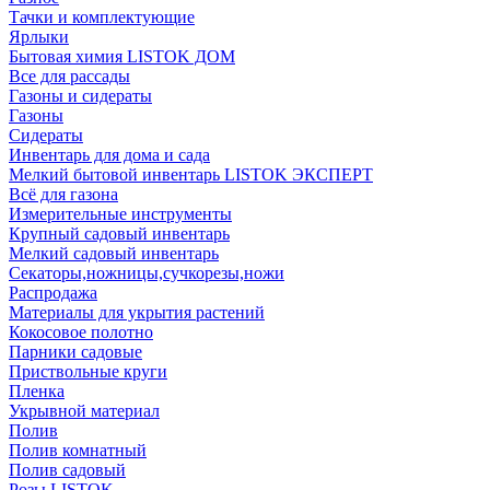
Тачки и комплектующие
Ярлыки
Бытовая химия LISTOK ДОМ
Все для рассады
Газоны и сидераты
Газоны
Сидераты
Инвентарь для дома и сада
Мелкий бытовой инвентарь LISTOK ЭКСПЕРТ
Всё для газона
Измерительные инструменты
Крупный садовый инвентарь
Мелкий садовый инвентарь
Секаторы,ножницы,сучкорезы,ножи
Распродажа
Материалы для укрытия растений
Кокосовое полотно
Парники садовые
Приствольные круги
Пленка
Укрывной материал
Полив
Полив комнатный
Полив садовый
Розы LISTOK