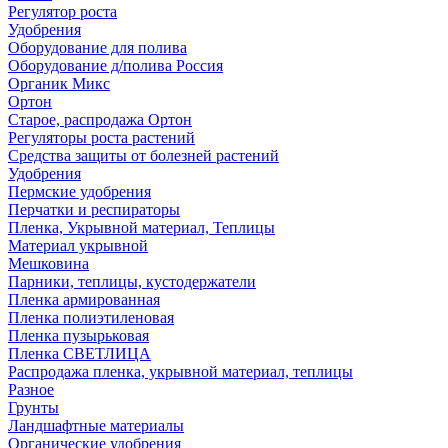
Регулятор роста
Удобрения
Оборудование для полива
Оборудование д/полива Россия
Органик Микс
Ортон
Старое, распродажа Ортон
Регуляторы роста растений
Средства защиты от болезней растений
Удобрения
Пермские удобрения
Перчатки и респираторы
Пленка, Укрывной материал, Теплицы
Материал укрывной
Мешковина
Парники, теплицы, кустодержатели
Пленка армированная
Пленка полиэтиленовая
Пленка пузырьковая
Пленка СВЕТЛИЦА
Распродажа пленка, укрывной материал, теплицы
Разное
Грунты
Ландшафтные материалы
Органические удобрения