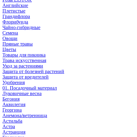
Английские
Плетистые
Грандифлора
Флорибунда
Чайно-гибридные
Семена
Овощи
Пряные травы
Цветы
Товары для пикника
Трава искусственная
Уход за растениями
Защита от болезней растений
Защита от вредителей
Удобрения
01. Посадочный материал
Луковичные весна
Бегония
Аквилегия
Георгина
Анемона/ветренница
Астильба
Астра
Астранция