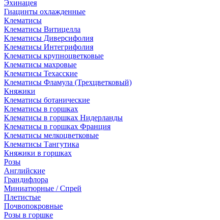
Эхинацея
Гиацинты охлажденные
Клематисы
Клематисы Витицелла
Клематисы Диверсифолия
Клематисы Интегрифолия
Клематисы крупноцветковые
Клематисы махровые
Клематисы Техасские
Клематисы Фламула (Трехцветковый)
Княжики
Клематисы ботанические
Клематисы в горшках
Клематисы в горшках Нидерланды
Клематисы в горшках Франция
Клематисы мелкоцветковые
Клематисы Тангутика
Княжики в горшках
Розы
Английские
Грандифлора
Миниатюрные / Спрей
Плетистые
Почвопокровные
Розы в горшке