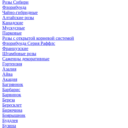
Розы Сибири
Флорибунда
Чайно-гибридные
Алтайские розы
Канадские
Мускусные
Парковые
Розы с открытой корневой системой
Флорибунда Серия Раффлс
Французские
Штамбовые розы
Саженцы декоративные
Гортензия
Азалия
Айва
Акация
Багрянник
Барбарис
Барвинок
Береза
Бересклет
Бирючина
Боярышник
Буддлея
Бузина