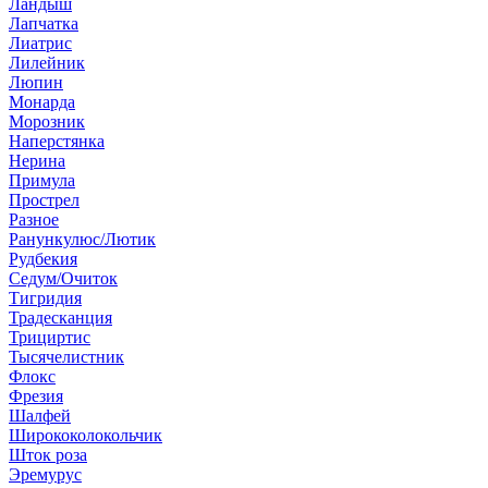
Ландыш
Лапчатка
Лиатрис
Лилейник
Люпин
Монарда
Морозник
Наперстянка
Нерина
Примула
Прострел
Разное
Ранункулюс/Лютик
Рудбекия
Седум/Очиток
Тигридия
Традесканция
Трициртис
Тысячелистник
Флокс
Фрезия
Шалфей
Ширококолокольчик
Шток роза
Эремурус