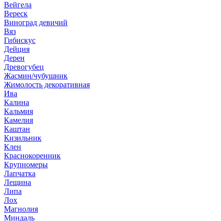
Вейгела
Вереск
Виноград девичий
Вяз
Гибискус
Дейция
Дерен
Древогубец
Жасмин/чубушник
Жимолость декоративная
Ива
Калина
Кальмия
Камелия
Каштан
Кизильник
Клен
Краснокоренник
Крупномеры
Лапчатка
Лещина
Липа
Лох
Магнолия
Миндаль