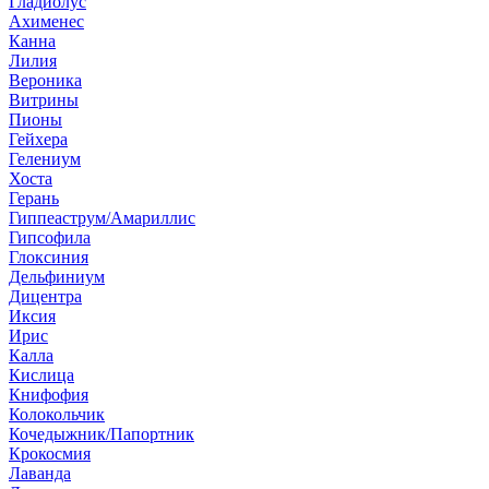
Гладиолус
Ахименес
Канна
Лилия
Вероника
Витрины
Пионы
Гейхера
Гелениум
Хоста
Герань
Гиппеаструм/Амариллис
Гипсофила
Глоксиния
Дельфиниум
Дицентра
Иксия
Ирис
Калла
Кислица
Книфофия
Колокольчик
Кочедыжник/Папортник
Крокосмия
Лаванда