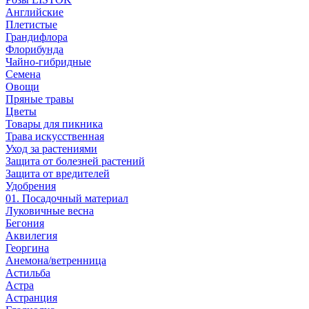
Английские
Плетистые
Грандифлора
Флорибунда
Чайно-гибридные
Семена
Овощи
Пряные травы
Цветы
Товары для пикника
Трава искусственная
Уход за растениями
Защита от болезней растений
Защита от вредителей
Удобрения
01. Посадочный материал
Луковичные весна
Бегония
Аквилегия
Георгина
Анемона/ветренница
Астильба
Астра
Астранция