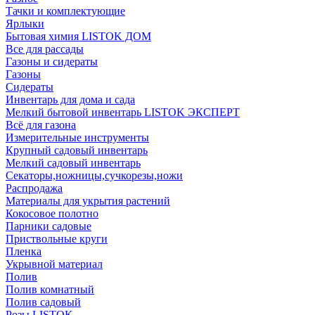
Тачки и комплектующие
Ярлыки
Бытовая химия LISTOK ДОМ
Все для рассады
Газоны и сидераты
Газоны
Сидераты
Инвентарь для дома и сада
Мелкий бытовой инвентарь LISTOK ЭКСПЕРТ
Всё для газона
Измерительные инструменты
Крупный садовый инвентарь
Мелкий садовый инвентарь
Секаторы,ножницы,сучкорезы,ножи
Распродажа
Материалы для укрытия растений
Кокосовое полотно
Парники садовые
Приствольные круги
Пленка
Укрывной материал
Полив
Полив комнатный
Полив садовый
Розы LISTOK