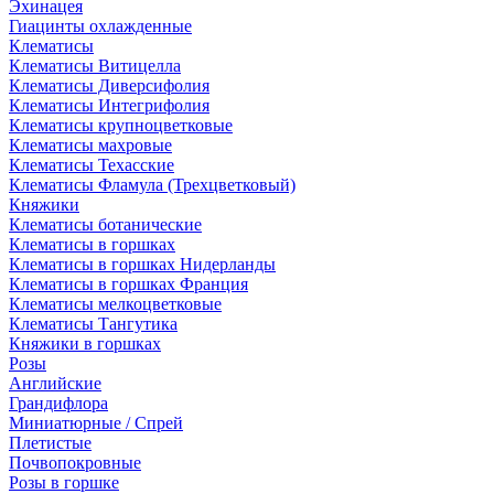
Эхинацея
Гиацинты охлажденные
Клематисы
Клематисы Витицелла
Клематисы Диверсифолия
Клематисы Интегрифолия
Клематисы крупноцветковые
Клематисы махровые
Клематисы Техасские
Клематисы Фламула (Трехцветковый)
Княжики
Клематисы ботанические
Клематисы в горшках
Клематисы в горшках Нидерланды
Клематисы в горшках Франция
Клематисы мелкоцветковые
Клематисы Тангутика
Княжики в горшках
Розы
Английские
Грандифлора
Миниатюрные / Спрей
Плетистые
Почвопокровные
Розы в горшке