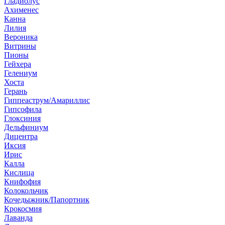
Гладиолус
Ахименес
Канна
Лилия
Вероника
Витрины
Пионы
Гейхера
Гелениум
Хоста
Герань
Гиппеаструм/Амариллис
Гипсофила
Глоксиния
Дельфиниум
Дицентра
Иксия
Ирис
Калла
Кислица
Книфофия
Колокольчик
Кочедыжник/Папортник
Крокосмия
Лаванда