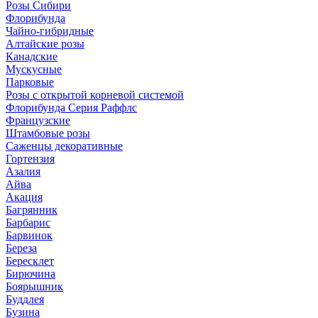
Розы Сибири
Флорибунда
Чайно-гибридные
Алтайские розы
Канадские
Мускусные
Парковые
Розы с открытой корневой системой
Флорибунда Серия Раффлс
Французские
Штамбовые розы
Саженцы декоративные
Гортензия
Азалия
Айва
Акация
Багрянник
Барбарис
Барвинок
Береза
Бересклет
Бирючина
Боярышник
Буддлея
Бузина