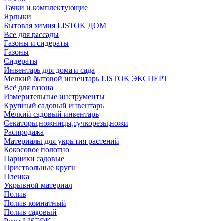
Тачки и комплектующие
Ярлыки
Бытовая химия LISTOK ДОМ
Все для рассады
Газоны и сидераты
Газоны
Сидераты
Инвентарь для дома и сада
Мелкий бытовой инвентарь LISTOK ЭКСПЕРТ
Всё для газона
Измерительные инструменты
Крупный садовый инвентарь
Мелкий садовый инвентарь
Секаторы,ножницы,сучкорезы,ножи
Распродажа
Материалы для укрытия растений
Кокосовое полотно
Парники садовые
Приствольные круги
Пленка
Укрывной материал
Полив
Полив комнатный
Полив садовый
Розы LISTOK