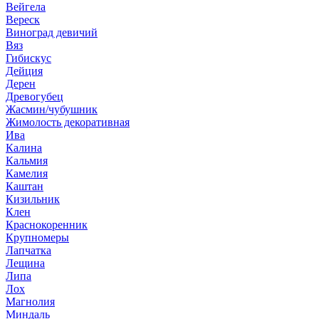
Вейгела
Вереск
Виноград девичий
Вяз
Гибискус
Дейция
Дерен
Древогубец
Жасмин/чубушник
Жимолость декоративная
Ива
Калина
Кальмия
Камелия
Каштан
Кизильник
Клен
Краснокоренник
Крупномеры
Лапчатка
Лещина
Липа
Лох
Магнолия
Миндаль