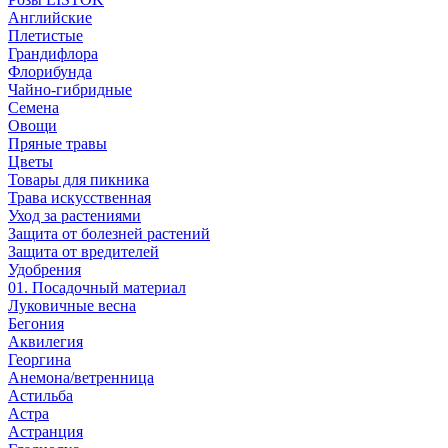
Английские
Плетистые
Грандифлора
Флорибунда
Чайно-гибридные
Семена
Овощи
Пряные травы
Цветы
Товары для пикника
Трава искусственная
Уход за растениями
Защита от болезней растений
Защита от вредителей
Удобрения
01. Посадочный материал
Луковичные весна
Бегония
Аквилегия
Георгина
Анемона/ветренница
Астильба
Астра
Астранция