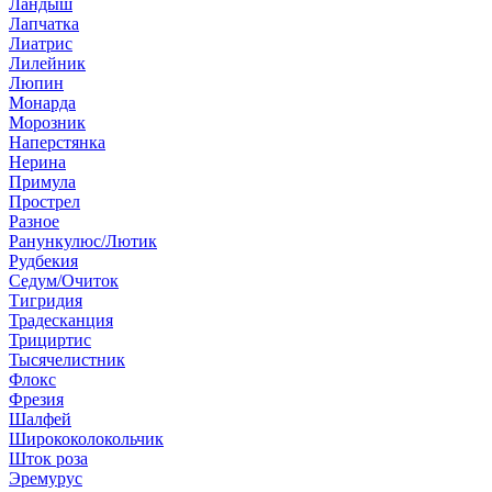
Ландыш
Лапчатка
Лиатрис
Лилейник
Люпин
Монарда
Морозник
Наперстянка
Нерина
Примула
Прострел
Разное
Ранункулюс/Лютик
Рудбекия
Седум/Очиток
Тигридия
Традесканция
Трициртис
Тысячелистник
Флокс
Фрезия
Шалфей
Ширококолокольчик
Шток роза
Эремурус