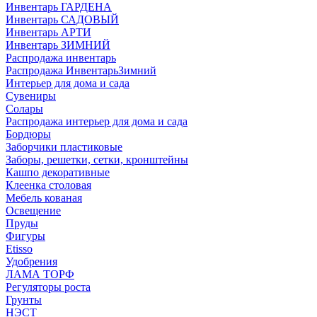
Инвентарь ГАРДЕНА
Инвентарь САДОВЫЙ
Инвентарь АРТИ
Инвентарь ЗИМНИЙ
Распродажа инвентарь
Распродажа ИнвентарьЗимний
Интерьер для дома и сада
Сувениры
Солары
Распродажа интерьер для дома и сада
Бордюры
Заборчики пластиковые
Заборы, решетки, сетки, кронштейны
Кашпо декоративные
Клеенка столовая
Мебель кованая
Освещение
Пруды
Фигуры
Etisso
Удобрения
ЛАМА ТОРФ
Регуляторы роста
Грунты
НЭСТ