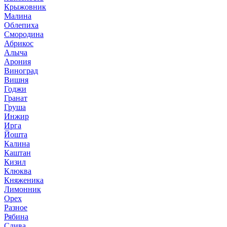
Крыжовник
Малина
Облепиха
Смородина
Абрикос
Алыча
Арония
Виноград
Вишня
Годжи
Гранат
Груша
Инжир
Ирга
Йошта
Калина
Каштан
Кизил
Клюква
Княженика
Лимонник
Орех
Разное
Рябина
Слива