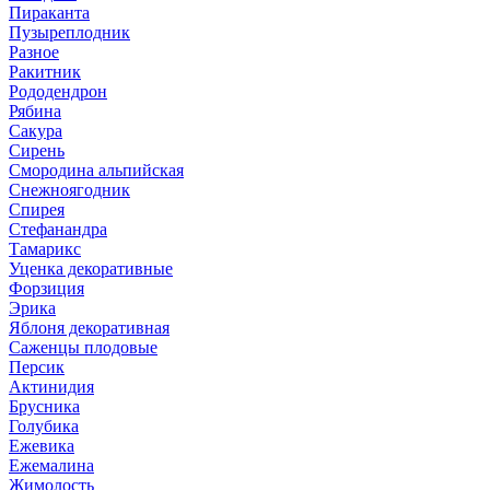
Пираканта
Пузыреплодник
Разное
Ракитник
Рододендрон
Рябина
Сакура
Сирень
Смородина альпийская
Снежноягодник
Спирея
Стефанандра
Тамарикс
Уценка декоративные
Форзиция
Эрика
Яблоня декоративная
Саженцы плодовые
Персик
Актинидия
Брусника
Голубика
Ежевика
Ежемалина
Жимолость