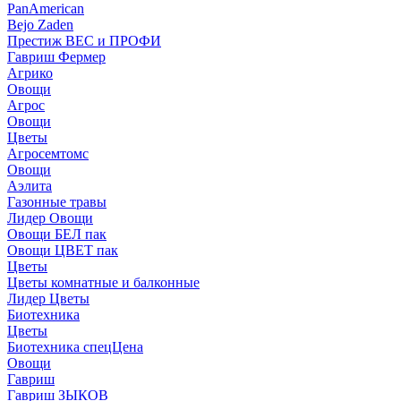
PanAmerican
Bejo Zaden
Престиж ВЕС и ПРОФИ
Гавриш Фермер
Агрико
Овощи
Агрос
Овощи
Цветы
Агросемтомс
Овощи
Аэлита
Газонные травы
Лидер Овощи
Овощи БЕЛ пак
Овощи ЦВЕТ пак
Цветы
Цветы комнатные и балконные
Лидер Цветы
Биотехника
Цветы
Биотехника спецЦена
Овощи
Гавриш
Гавриш ЗЫКОВ