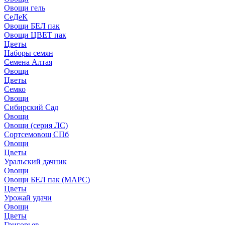
Овощи гель
СеДеК
Овощи БЕЛ пак
Овощи ЦВЕТ пак
Цветы
Наборы семян
Семена Алтая
Овощи
Цветы
Семко
Овощи
Сибирский Сад
Овощи
Овощи (серия ЛС)
Сортсемовощ СПб
Овощи
Цветы
Уральский дачник
Овощи
Овощи БЕЛ пак (МАРС)
Цветы
Урожай удачи
Овощи
Цветы
Григорьев