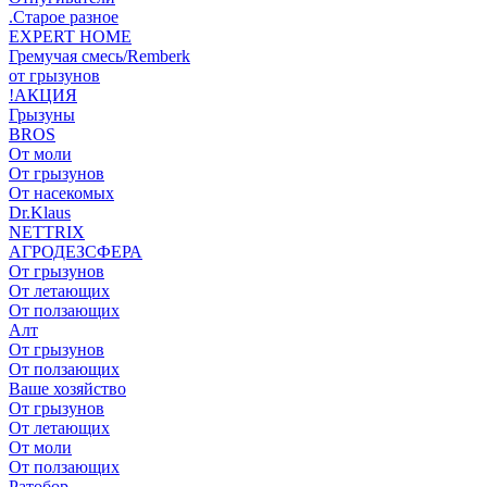
.Старое разное
EXPERT HOME
Гремучая смесь/Remberk
от грызунов
!АКЦИЯ
Грызуны
BROS
От моли
От грызунов
От насекомых
Dr.Klaus
NETTRIX
АГРОДЕЗСФЕРА
От грызунов
От летающих
От ползающих
Алт
От грызунов
От ползающих
Ваше хозяйство
От грызунов
От летающих
От моли
От ползающих
Ратобор