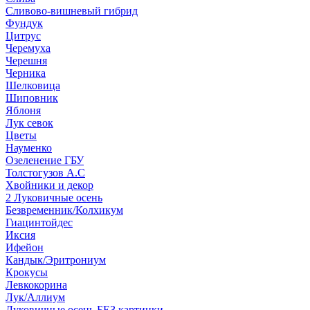
Сливово-вишневый гибрид
Фундук
Цитрус
Черемуха
Черешня
Черника
Шелковица
Шиповник
Яблоня
Лук севок
Цветы
Науменко
Озеленение ГБУ
Толстогузов А.С
Хвойники и декор
2 Луковичные осень
Безвременник/Колхикум
Гиацинтойдес
Иксия
Ифейон
Кандык/Эритрониум
Крокусы
Левкокорина
Лук/Аллиум
Луковичные осень БЕЗ картинки