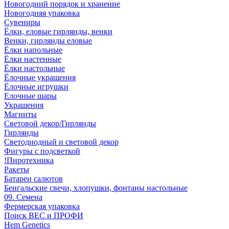
Новогодний порядок и хранение
Новогодняя упаковка
Сувениры
Ёлки, еловые гирлянды, венки
Венки, гирлянды еловые
Ёлки напольные
Ёлки настенные
Ёлки настольные
Ёлочные украшения
Ёлочные игрушки
Елочные шары
Украшения
Магниты
Световой декор/Гирлянды
Гирлянды
Светодиодный и световой декор
Фигуры с подсветкой
!Пиротехника
Ракеты
Батареи салютов
Бенгальские свечи, хлопушки, фонтаны настольные
09. Семена
Фермерская упаковка
Поиск ВЕС и ПРОФИ
Hem Genetics