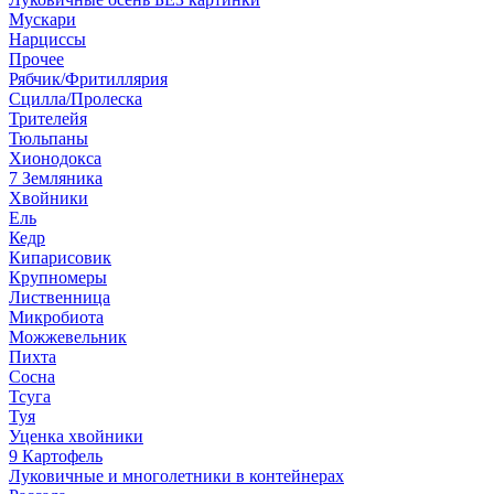
Мускари
Нарциссы
Прочее
Рябчик/Фритиллярия
Сцилла/Пролеска
Трителейя
Тюльпаны
Хионодокса
7 Земляника
Хвойники
Ель
Кедр
Кипарисовик
Крупномеры
Лиственница
Микробиота
Можжевельник
Пихта
Сосна
Тсуга
Туя
Уценка хвойники
9 Картофель
Луковичные и многолетники в контейнерах