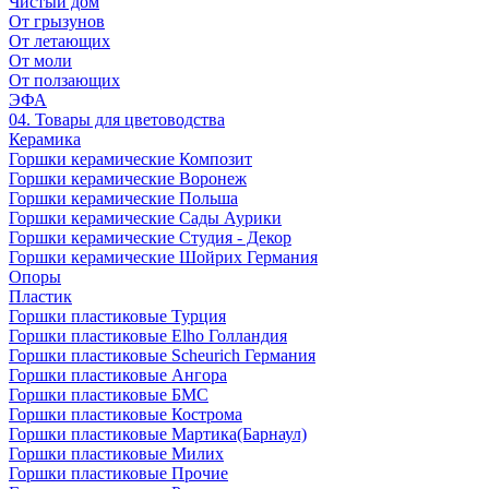
Чистый дом
От грызунов
От летающих
От моли
От ползающих
ЭФА
04. Товары для цветоводства
Керамика
Горшки керамические Композит
Горшки керамические Воронеж
Горшки керамические Польша
Горшки керамические Сады Аурики
Горшки керамические Студия - Декор
Горшки керамические Шойрих Германия
Опоры
Пластик
Горшки пластиковые Турция
Горшки пластиковые Elho Голландия
Горшки пластиковые Scheuriсh Германия
Горшки пластиковые Ангора
Горшки пластиковые БМС
Горшки пластиковые Кострома
Горшки пластиковые Мартика(Барнаул)
Горшки пластиковые Милих
Горшки пластиковые Прочие