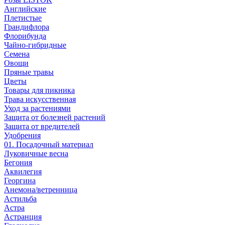
Английские
Плетистые
Грандифлора
Флорибунда
Чайно-гибридные
Семена
Овощи
Пряные травы
Цветы
Товары для пикника
Трава искусственная
Уход за растениями
Защита от болезней растений
Защита от вредителей
Удобрения
01. Посадочный материал
Луковичные весна
Бегония
Аквилегия
Георгина
Анемона/ветренница
Астильба
Астра
Астранция