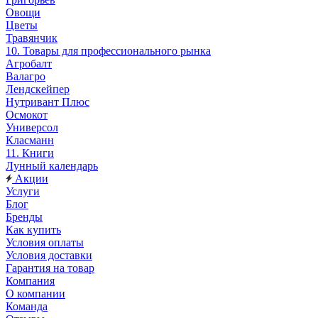
Овощи
Цветы
Травянчик
10. Товары для профессионального рынка
Агробалт
Валагро
Лендскейпер
Нутривант Плюс
Осмокот
Универсол
Класманн
11. Книги
Лунный календарь
Акции
Услуги
Блог
Бренды
Как купить
Условия оплаты
Условия доставки
Гарантия на товар
Компания
О компании
Команда