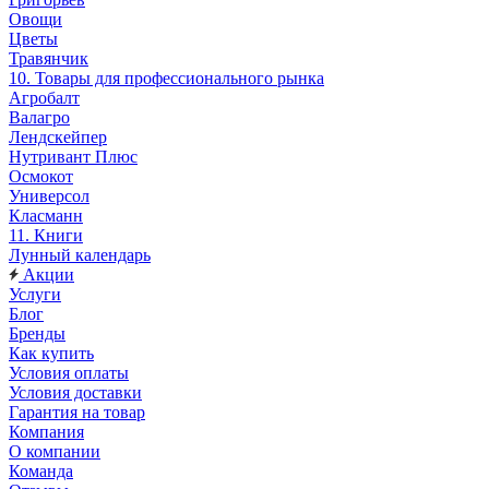
Овощи
Цветы
Травянчик
10. Товары для профессионального рынка
Агробалт
Валагро
Лендскейпер
Нутривант Плюс
Осмокот
Универсол
Класманн
11. Книги
Лунный календарь
Акции
Услуги
Блог
Бренды
Как купить
Условия оплаты
Условия доставки
Гарантия на товар
Компания
О компании
Команда