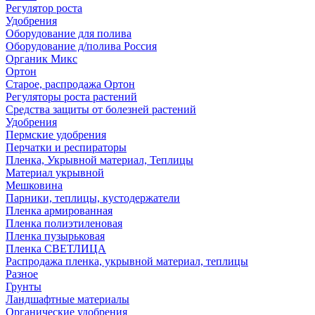
Регулятор роста
Удобрения
Оборудование для полива
Оборудование д/полива Россия
Органик Микс
Ортон
Старое, распродажа Ортон
Регуляторы роста растений
Средства защиты от болезней растений
Удобрения
Пермские удобрения
Перчатки и респираторы
Пленка, Укрывной материал, Теплицы
Материал укрывной
Мешковина
Парники, теплицы, кустодержатели
Пленка армированная
Пленка полиэтиленовая
Пленка пузырьковая
Пленка СВЕТЛИЦА
Распродажа пленка, укрывной материал, теплицы
Разное
Грунты
Ландшафтные материалы
Органические удобрения