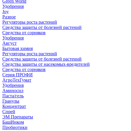
Green World
Удобрения
Joy
Разное
Регуляторы роста растений
Средства защиты от болезней растений
Средства от сорняков
Удобрения
Август
Бытовая химия
Регуляторы роста растений
Средства защиты от болезней растений
Средства защиты от насекомых-вредителей
Средства от сорняков
Серия ПРОФИ
АгроТехГумат
Удобрения
Аминосил
Паста/гель
Гранулы
Концентрат
Спрей
ЭМ Препараты
БашИнком
Пробиотики