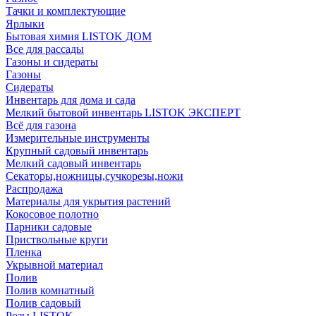
Тачки и комплектующие
Ярлыки
Бытовая химия LISTOK ДОМ
Все для рассады
Газоны и сидераты
Газоны
Сидераты
Инвентарь для дома и сада
Мелкий бытовой инвентарь LISTOK ЭКСПЕРТ
Всё для газона
Измерительные инструменты
Крупный садовый инвентарь
Мелкий садовый инвентарь
Секаторы,ножницы,сучкорезы,ножи
Распродажа
Материалы для укрытия растений
Кокосовое полотно
Парники садовые
Приствольные круги
Пленка
Укрывной материал
Полив
Полив комнатный
Полив садовый
Розы LISTOK