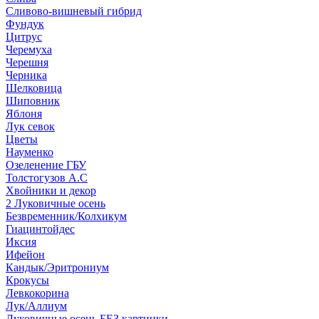
Сливово-вишневый гибрид
Фундук
Цитрус
Черемуха
Черешня
Черника
Шелковица
Шиповник
Яблоня
Лук севок
Цветы
Науменко
Озеленение ГБУ
Толстогузов А.С
Хвойники и декор
2 Луковичные осень
Безвременник/Колхикум
Гиацинтойдес
Иксия
Ифейон
Кандык/Эритрониум
Крокусы
Левкокорина
Лук/Аллиум
Луковичные осень БЕЗ картинки