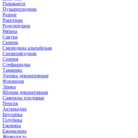
Пираканта
Пузыреплодник
Разное
Ракитник
Рододендрон
Рябина
Сакура
Сирень
Смородина альпийская
Снежноягодник
Спирея
Стефанандра
Тамарикс
Уценка декоративные
Форзиция
Эрика
Яблоня декоративная
Саженцы плодовые
Персик
Актинидия
Брусника
Голубика
Ежевика
Ежемалина
Жимолость