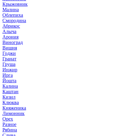
Крыжовник
Малина
Облепиха
Смородина
Абрикос
Алыча
Арония
Виноград
Вишня
Годжи
Гранат
Груша
Инжир
Ирга
Йошта
Калина
Каштан
Кизил
Клюква
Княженика
Лимонник
Орех
Разное
Рябина
Слива