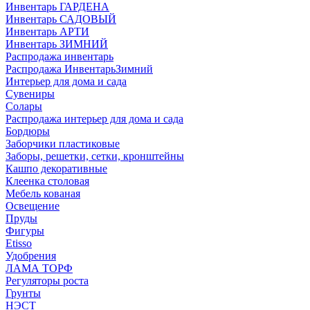
Инвентарь ГАРДЕНА
Инвентарь САДОВЫЙ
Инвентарь АРТИ
Инвентарь ЗИМНИЙ
Распродажа инвентарь
Распродажа ИнвентарьЗимний
Интерьер для дома и сада
Сувениры
Солары
Распродажа интерьер для дома и сада
Бордюры
Заборчики пластиковые
Заборы, решетки, сетки, кронштейны
Кашпо декоративные
Клеенка столовая
Мебель кованая
Освещение
Пруды
Фигуры
Etisso
Удобрения
ЛАМА ТОРФ
Регуляторы роста
Грунты
НЭСТ