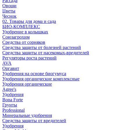
Рассада
Овощи
Цветы
Чеснок
02. Товары для дома и сада
БИО-КОМПЛЕКС
Удобрение в колышках
Союзагрохим
Средства от сорняков
Средства защиты от болезней растений
Средства защиты от насекомых-вредителей
Регуляторы роста растений
AVA
Оргавит
Удобрения на основе биогумуса
Удобрения органические комплексные
Удобрения органические
Agree's
Удобрения
Bona Forte
Грунты
Professional
Минеральные удобрения
Средства защиты от вредителей
Удобрения