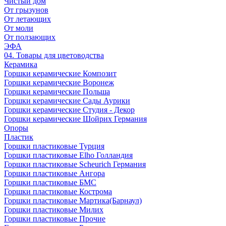
Чистый дом
От грызунов
От летающих
От моли
От ползающих
ЭФА
04. Товары для цветоводства
Керамика
Горшки керамические Композит
Горшки керамические Воронеж
Горшки керамические Польша
Горшки керамические Сады Аурики
Горшки керамические Студия - Декор
Горшки керамические Шойрих Германия
Опоры
Пластик
Горшки пластиковые Турция
Горшки пластиковые Elho Голландия
Горшки пластиковые Scheuriсh Германия
Горшки пластиковые Ангора
Горшки пластиковые БМС
Горшки пластиковые Кострома
Горшки пластиковые Мартика(Барнаул)
Горшки пластиковые Милих
Горшки пластиковые Прочие