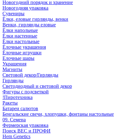
Новогодний порядок и хранение
Новогодняя упаковка
Сувениры
Ёлки, еловые гирлянды, венки
Венки, гирлянды еловые
Ёлки напольные
Ёлки настенные
Ёлки настольные
Ёлочные украшения
Ёлочные игрушки
Елочные шары
Украшения
Магниты
Световой декор/Гирлянды
Гирлянды
Светодиодный и световой декор
Фигуры с подсветкой
!Пиротехника
Ракеты
Батареи салютов
Бенгальские свечи, хлопушки, фонтаны настольные
09. Семена
Фермерская упаковка
Поиск ВЕС и ПРОФИ
Hem Genetics