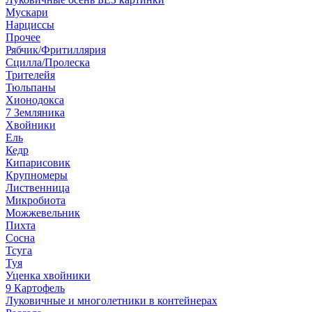
Мускари
Нарциссы
Прочее
Рябчик/Фритиллярия
Сцилла/Пролеска
Трителейя
Тюльпаны
Хионодокса
7 Земляника
Хвойники
Ель
Кедр
Кипарисовик
Крупномеры
Лиственница
Микробиота
Можжевельник
Пихта
Сосна
Тсуга
Туя
Уценка хвойники
9 Картофель
Луковичные и многолетники в контейнерах