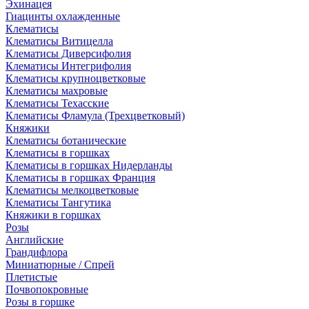
Эхинацея
Гиацинты охлажденные
Клематисы
Клематисы Витицелла
Клематисы Диверсифолия
Клематисы Интегрифолия
Клематисы крупноцветковые
Клематисы махровые
Клематисы Техасские
Клематисы Фламула (Трехцветковый)
Княжики
Клематисы ботанические
Клематисы в горшках
Клематисы в горшках Нидерланды
Клематисы в горшках Франция
Клематисы мелкоцветковые
Клематисы Тангутика
Княжики в горшках
Розы
Английские
Грандифлора
Миниатюрные / Спрей
Плетистые
Почвопокровные
Розы в горшке