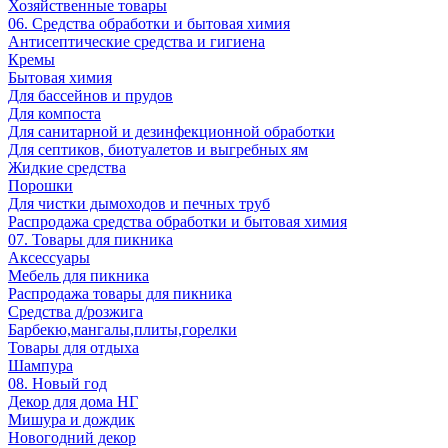
Хозяйственные товары
06. Средства обработки и бытовая химия
Антисептические средства и гигиена
Кремы
Бытовая химия
Для бассейнов и прудов
Для компоста
Для санитарной и дезинфекционной обработки
Для септиков, биотуалетов и выгребных ям
Жидкие средства
Порошки
Для чистки дымоходов и печных труб
Распродажа средства обработки и бытовая химия
07. Товары для пикника
Аксессуары
Мебель для пикника
Распродажа товары для пикника
Средства д/розжига
Барбекю,мангалы,плиты,горелки
Товары для отдыха
Шампура
08. Новый год
Декор для дома НГ
Мишура и дождик
Новогодний декор