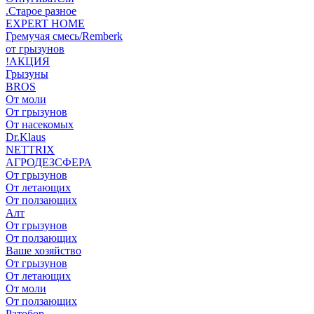
.Старое разное
EXPERT HOME
Гремучая смесь/Remberk
от грызунов
!АКЦИЯ
Грызуны
BROS
От моли
От грызунов
От насекомых
Dr.Klaus
NETTRIX
АГРОДЕЗСФЕРА
От грызунов
От летающих
От ползающих
Алт
От грызунов
От ползающих
Ваше хозяйство
От грызунов
От летающих
От моли
От ползающих
Ратобор