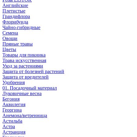
Английские
Плетистые
Грандифлора
Флорибунда
Чайно-гибридные
Семена
Овощи
Пряные травы
Цветы
Товары для пикника
Трава искусственная
Уход за растениями
Защита от болезней растений
Защита от вредителей
Удобрения
01. Посадочный материал
Луковичные весна
Бегония
Аквилегия
Георгина
Анемона/ветренница
Астильба
Астра
Астранция