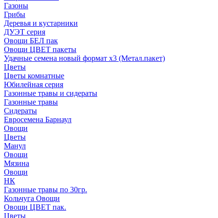
Газоны
Грибы
Деревья и кустарники
ДУЭТ серия
Овощи БЕЛ пак
Овощи ЦВЕТ пакеты
Удачные семена новый формат х3 (Метал.пакет)
Цветы
Цветы комнатные
Юбилейная серия
Газонные травы и сидераты
Газонные травы
Сидераты
Евросемена Барнаул
Овощи
Цветы
Манул
Овощи
Мязина
Овощи
НК
Газонные травы по 30гр.
Кольчуга Овощи
Овощи ЦВЕТ пак.
Цветы