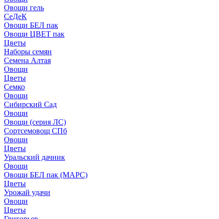
Овощи гель
СеДеК
Овощи БЕЛ пак
Овощи ЦВЕТ пак
Цветы
Наборы семян
Семена Алтая
Овощи
Цветы
Семко
Овощи
Сибирский Сад
Овощи
Овощи (серия ЛС)
Сортсемовощ СПб
Овощи
Цветы
Уральский дачник
Овощи
Овощи БЕЛ пак (МАРС)
Цветы
Урожай удачи
Овощи
Цветы
Григорьев