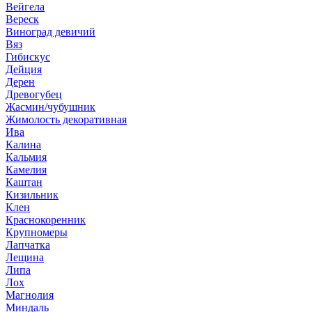
Вейгела
Вереск
Виноград девичий
Вяз
Гибискус
Дейция
Дерен
Древогубец
Жасмин/чубушник
Жимолость декоративная
Ива
Калина
Кальмия
Камелия
Каштан
Кизильник
Клен
Краснокоренник
Крупномеры
Лапчатка
Лещина
Липа
Лох
Магнолия
Миндаль