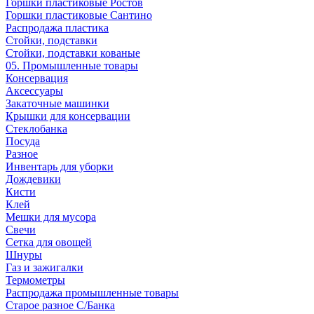
Горшки пластиковые Ростов
Горшки пластиковые Сантино
Распродажа пластика
Стойки, подставки
Стойки, подставки кованые
05. Промышленные товары
Консервация
Аксессуары
Закаточные машинки
Крышки для консервации
Стеклобанка
Посуда
Разное
Инвентарь для уборки
Дождевики
Кисти
Клей
Мешки для мусора
Свечи
Сетка для овощей
Шнуры
Газ и зажигалки
Термометры
Распродажа промышленные товары
Старое разное С/Банка