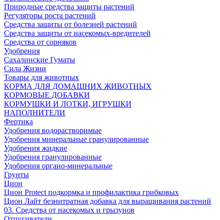
Природные средства защиты растений
Регуляторы роста растений
Средства защиты от болезней растений
Средства защиты от насекомых-вредителей
Средства от сорняков
Удобрения
Сахалинские Гуматы
Сила Жизни
Товары для животных
КОРМА ДЛЯ ДОМАШНИХ ЖИВОТНЫХ
КОРМОВЫЕ ДОБАВКИ
КОРМУШКИ И ЛОТКИ, ИГРУШКИ
НАПОЛНИТЕЛИ
Фертика
Удобрения водорастворимые
Удобрения минеральные гранулированные
Удобрения жидкие
Удобрения гранулированные
Удобрения органо-минеральные
Грунты
Цион
Цион Protect подкормка и профилактика грибковых
Цион Лайт безнитратная добавка для выращивания растений
03. Средства от насекомых и грызунов
Отпугиватели