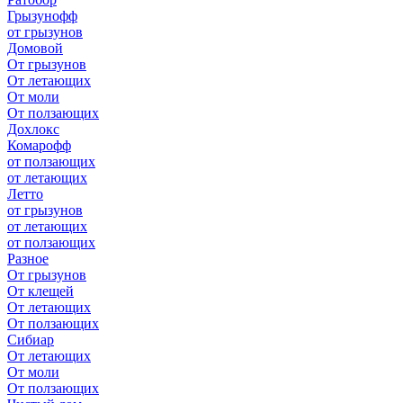
Грызунофф
от грызунов
Домовой
От грызунов
От летающих
От моли
От ползающих
Дохлокс
Комарофф
от ползающих
от летающих
Летто
от грызунов
от летающих
от ползающих
Разное
От грызунов
От клещей
От летающих
От ползающих
Сибиар
От летающих
От моли
От ползающих