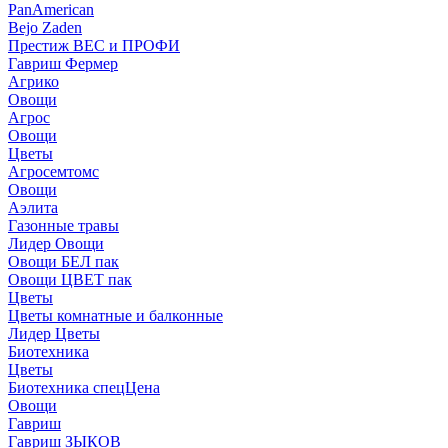
PanAmerican
Bejo Zaden
Престиж ВЕС и ПРОФИ
Гавриш Фермер
Агрико
Овощи
Агрос
Овощи
Цветы
Агросемтомс
Овощи
Аэлита
Газонные травы
Лидер Овощи
Овощи БЕЛ пак
Овощи ЦВЕТ пак
Цветы
Цветы комнатные и балконные
Лидер Цветы
Биотехника
Цветы
Биотехника спецЦена
Овощи
Гавриш
Гавриш ЗЫКОВ