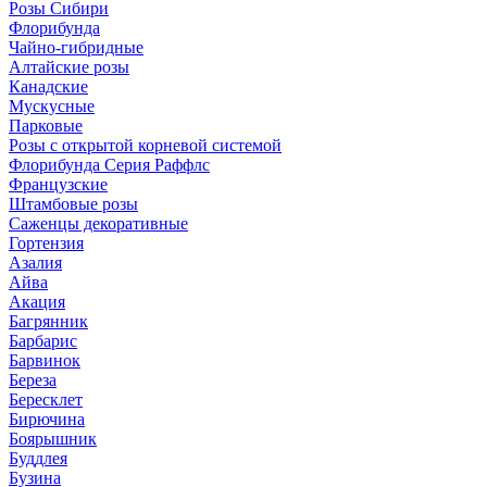
Розы Сибири
Флорибунда
Чайно-гибридные
Алтайские розы
Канадские
Мускусные
Парковые
Розы с открытой корневой системой
Флорибунда Серия Раффлс
Французские
Штамбовые розы
Саженцы декоративные
Гортензия
Азалия
Айва
Акация
Багрянник
Барбарис
Барвинок
Береза
Бересклет
Бирючина
Боярышник
Буддлея
Бузина