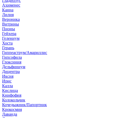
Гладиолус
Ахименес
Канна
Лилия
Вероника
Витрины
Пионы
Гейхера
Гелениум
Хоста
Герань
Гиппеаструм/Амариллис
Гипсофила
Глоксиния
Дельфиниум
Дицентра
Иксия
Ирис
Калла
Кислица
Книфофия
Колокольчик
Кочедыжник/Папортник
Крокосмия
Лаванда