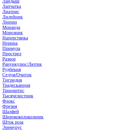
Ландыш
Лапчатка
Лиатрис
Лилейник
Люпин
Монарда
Морозник
Наперстянка
Нерина
Примула
Прострел
Разное
Ранункулюс/Лютик
Рудбекия
Седум/Очиток
Тигридия
Традесканция
Трициртис
Тысячелистник
Флокс
Фрезия
Шалфей
Ширококолокольчик
Шток роза
Эремурус