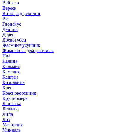
Вейгела
Вереск
Виноград девичий
Вяз
Гибискус
Дейция
Дерен
Древогубец
Жасмин/чубушник
Жимолость декоративная
Ива
Калина
Кальмия
Камелия
Каштан
Кизильник
Клен
Краснокоренник
Крупномеры
Лапчатка
Лещина
Липа
Лох
Магнолия
Миндаль