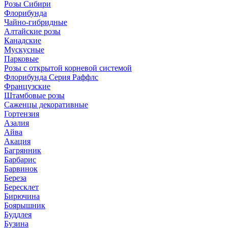
Розы Сибири
Флорибунда
Чайно-гибридные
Алтайские розы
Канадские
Мускусные
Парковые
Розы с открытой корневой системой
Флорибунда Серия Раффлс
Французские
Штамбовые розы
Саженцы декоративные
Гортензия
Азалия
Айва
Акация
Багрянник
Барбарис
Барвинок
Береза
Бересклет
Бирючина
Боярышник
Буддлея
Бузина