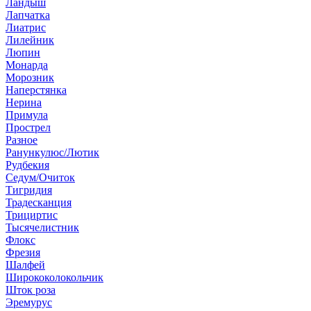
Ландыш
Лапчатка
Лиатрис
Лилейник
Люпин
Монарда
Морозник
Наперстянка
Нерина
Примула
Прострел
Разное
Ранункулюс/Лютик
Рудбекия
Седум/Очиток
Тигридия
Традесканция
Трициртис
Тысячелистник
Флокс
Фрезия
Шалфей
Ширококолокольчик
Шток роза
Эремурус