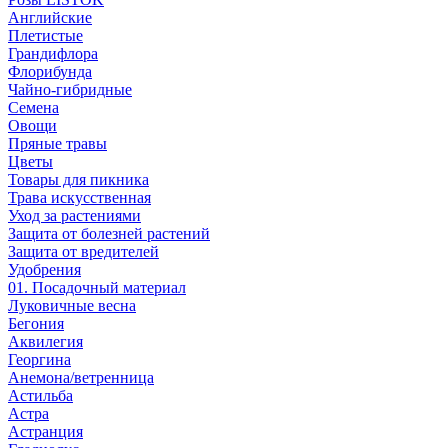
Английские
Плетистые
Грандифлора
Флорибунда
Чайно-гибридные
Семена
Овощи
Пряные травы
Цветы
Товары для пикника
Трава искусственная
Уход за растениями
Защита от болезней растений
Защита от вредителей
Удобрения
01. Посадочный материал
Луковичные весна
Бегония
Аквилегия
Георгина
Анемона/ветренница
Астильба
Астра
Астранция