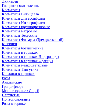
Эхинацея
Гиацинты охлажденные
Клематисы
Клематисы Витицелла
Клематисы Диверсифолия
Клематисы Интегрифолия
Клематисы крупноцветковые
Клематисы махровые
Клематисы Техасские
Клематисы Фламула (Трехцветковый)
Княжики
Клематисы ботанические
Клематисы в горшках
Клематисы в горшках Нидерланды
Клематисы в горшках Франция
Клематисы мелкоцветковые
Клематисы Тангутика
Княжики в горшках
Розы
Английские
Грандифлора
Миниатюрные / Спрей
Плетистые
Почвопокровные
Розы в горшке