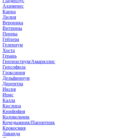
Гладиолус
Ахименес
Канна
Лилия
Вероника
Витрины
Пионы
Гейхера
Гелениум
Хоста
Герань
Гиппеаструм/Амариллис
Гипсофила
Глоксиния
Дельфиниум
Дицентра
Иксия
Ирис
Калла
Кислица
Книфофия
Колокольчик
Кочедыжник/Папортник
Крокосмия
Лаванда