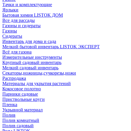
Тачки и комплектующие
Ярлыки
Бытовая химия LISTOK ДОМ
Все для рассады
Газоны и сидераты
Газоны
Сидераты
Инвентарь для дома и сада
Мелкий бытовой инвентарь LISTOK ЭКСПЕРТ
Всё для газона
Измерительные инструменты
Крупный садовый инвентарь
Мелкий садовый инвентарь
Секаторы,ножницы,сучкорезы,ножи
Распродажа
Материалы для укрытия растений
Кокосовое полотно
Парники садовые
Приствольные круги
Пленка
Укрывной материал
Полив
Полив комнатный
Полив садовый
Розы LISTOK