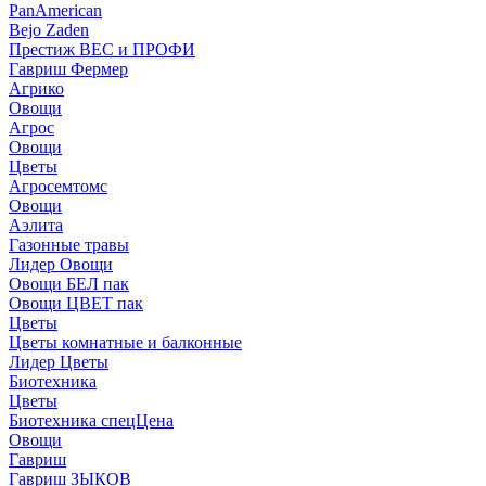
PanAmerican
Bejo Zaden
Престиж ВЕС и ПРОФИ
Гавриш Фермер
Агрико
Овощи
Агрос
Овощи
Цветы
Агросемтомс
Овощи
Аэлита
Газонные травы
Лидер Овощи
Овощи БЕЛ пак
Овощи ЦВЕТ пак
Цветы
Цветы комнатные и балконные
Лидер Цветы
Биотехника
Цветы
Биотехника спецЦена
Овощи
Гавриш
Гавриш ЗЫКОВ