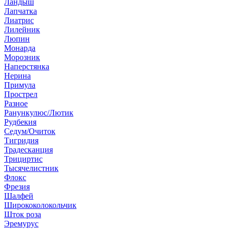
Ландыш
Лапчатка
Лиатрис
Лилейник
Люпин
Монарда
Морозник
Наперстянка
Нерина
Примула
Прострел
Разное
Ранункулюс/Лютик
Рудбекия
Седум/Очиток
Тигридия
Традесканция
Трициртис
Тысячелистник
Флокс
Фрезия
Шалфей
Ширококолокольчик
Шток роза
Эремурус