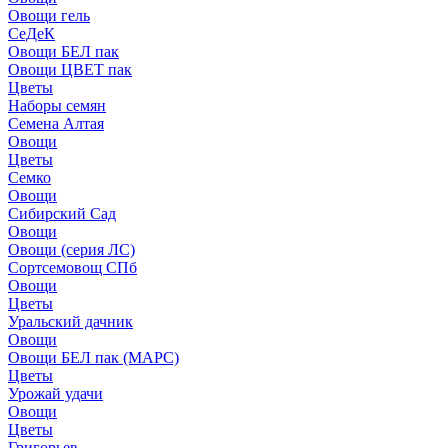
Овощи гель
СеДеК
Овощи БЕЛ пак
Овощи ЦВЕТ пак
Цветы
Наборы семян
Семена Алтая
Овощи
Цветы
Семко
Овощи
Сибирский Сад
Овощи
Овощи (серия ЛС)
Сортсемовощ СПб
Овощи
Цветы
Уральский дачник
Овощи
Овощи БЕЛ пак (МАРС)
Цветы
Урожай удачи
Овощи
Цветы
Григорьев