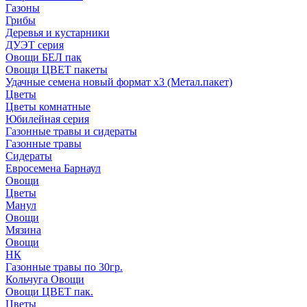
Газоны
Грибы
Деревья и кустарники
ДУЭТ серия
Овощи БЕЛ пак
Овощи ЦВЕТ пакеты
Удачные семена новый формат х3 (Метал.пакет)
Цветы
Цветы комнатные
Юбилейная серия
Газонные травы и сидераты
Газонные травы
Сидераты
Евросемена Барнаул
Овощи
Цветы
Манул
Овощи
Мязина
Овощи
НК
Газонные травы по 30гр.
Кольчуга Овощи
Овощи ЦВЕТ пак.
Цветы