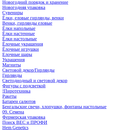
Новогодний порядок и хранение
Новогодняя упаковка
Сувениры
Ёлки, еловые гирлянды, венки
Венки, гирлянды еловые
Ёлки напольные
Ёлки настенные
Ёлки настольные
Ёлочные украшения
Ёлочные игрушки
Елочные шары
Украшения
Магниты
Световой декор/Гирлянды
Гирлянды
Светодиодный и световой декор
Фигуры с подсветкой
!Пиротехника
Ракеты
Батареи салютов
Бенгальские свечи, хлопушки, фонтаны настольные
09. Семена
Фермерская упаковка
Поиск ВЕС и ПРОФИ
Hem Genetics