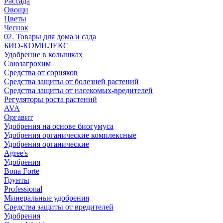
Рассада
Овощи
Цветы
Чеснок
02. Товары для дома и сада
БИО-КОМПЛЕКС
Удобрение в колышках
Союзагрохим
Средства от сорняков
Средства защиты от болезней растений
Средства защиты от насекомых-вредителей
Регуляторы роста растений
AVA
Оргавит
Удобрения на основе биогумуса
Удобрения органические комплексные
Удобрения органические
Agree's
Удобрения
Bona Forte
Грунты
Professional
Минеральные удобрения
Средства защиты от вредителей
Удобрения