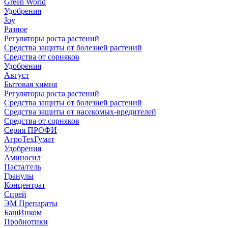
Green World
Удобрения
Joy
Разное
Регуляторы роста растений
Средства защиты от болезней растений
Средства от сорняков
Удобрения
Август
Бытовая химия
Регуляторы роста растений
Средства защиты от болезней растений
Средства защиты от насекомых-вредителей
Средства от сорняков
Серия ПРОФИ
АгроТехГумат
Удобрения
Аминосил
Паста/гель
Гранулы
Концентрат
Спрей
ЭМ Препараты
БашИнком
Пробиотики