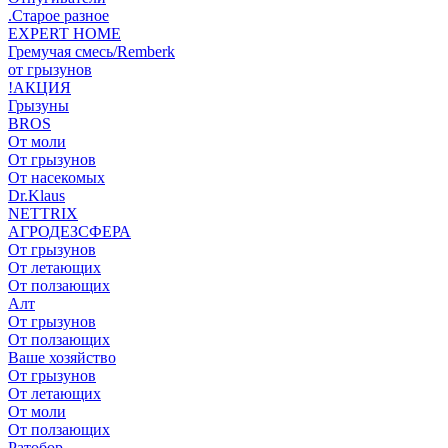
.Старое разное
EXPERT HOME
Гремучая смесь/Remberk
от грызунов
!АКЦИЯ
Грызуны
BROS
От моли
От грызунов
От насекомых
Dr.Klaus
NETTRIX
АГРОДЕЗСФЕРА
От грызунов
От летающих
От ползающих
Алт
От грызунов
От ползающих
Ваше хозяйство
От грызунов
От летающих
От моли
От ползающих
Ратобор