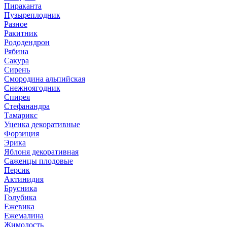
Пираканта
Пузыреплодник
Разное
Ракитник
Рододендрон
Рябина
Сакура
Сирень
Смородина альпийская
Снежноягодник
Спирея
Стефанандра
Тамарикс
Уценка декоративные
Форзиция
Эрика
Яблоня декоративная
Саженцы плодовые
Персик
Актинидия
Брусника
Голубика
Ежевика
Ежемалина
Жимолость