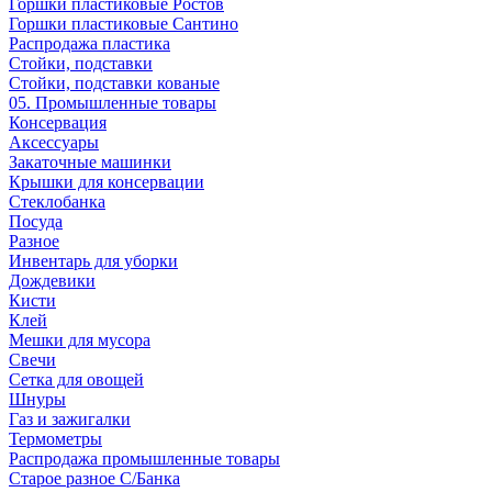
Горшки пластиковые Ростов
Горшки пластиковые Сантино
Распродажа пластика
Стойки, подставки
Стойки, подставки кованые
05. Промышленные товары
Консервация
Аксессуары
Закаточные машинки
Крышки для консервации
Стеклобанка
Посуда
Разное
Инвентарь для уборки
Дождевики
Кисти
Клей
Мешки для мусора
Свечи
Сетка для овощей
Шнуры
Газ и зажигалки
Термометры
Распродажа промышленные товары
Старое разное С/Банка