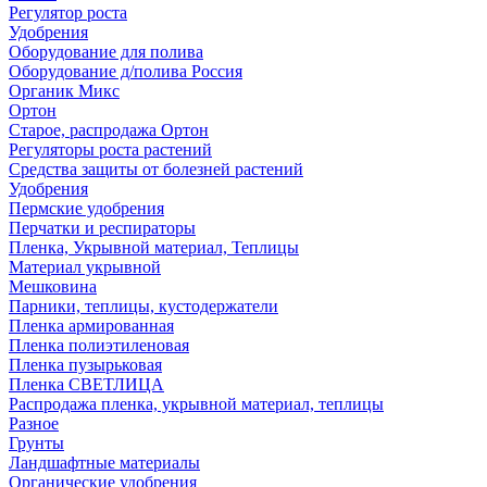
Регулятор роста
Удобрения
Оборудование для полива
Оборудование д/полива Россия
Органик Микс
Ортон
Старое, распродажа Ортон
Регуляторы роста растений
Средства защиты от болезней растений
Удобрения
Пермские удобрения
Перчатки и респираторы
Пленка, Укрывной материал, Теплицы
Материал укрывной
Мешковина
Парники, теплицы, кустодержатели
Пленка армированная
Пленка полиэтиленовая
Пленка пузырьковая
Пленка СВЕТЛИЦА
Распродажа пленка, укрывной материал, теплицы
Разное
Грунты
Ландшафтные материалы
Органические удобрения