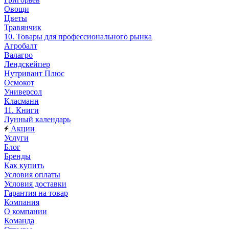
Овощи
Цветы
Травянчик
10. Товары для профессионального рынка
Агробалт
Валагро
Лендскейпер
Нутривант Плюс
Осмокот
Универсол
Класманн
11. Книги
Лунный календарь
Акции
Услуги
Блог
Бренды
Как купить
Условия оплаты
Условия доставки
Гарантия на товар
Компания
О компании
Команда