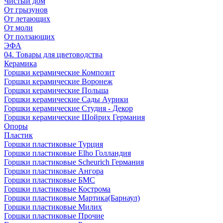
Чистый дом
От грызунов
От летающих
От моли
От ползающих
ЭФА
04. Товары для цветоводства
Керамика
Горшки керамические Композит
Горшки керамические Воронеж
Горшки керамические Польша
Горшки керамические Сады Аурики
Горшки керамические Студия - Декор
Горшки керамические Шойрих Германия
Опоры
Пластик
Горшки пластиковые Турция
Горшки пластиковые Elho Голландия
Горшки пластиковые Scheuriсh Германия
Горшки пластиковые Ангора
Горшки пластиковые БМС
Горшки пластиковые Кострома
Горшки пластиковые Мартика(Барнаул)
Горшки пластиковые Милих
Горшки пластиковые Прочие