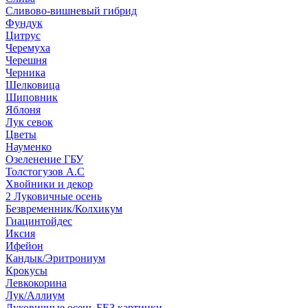
Сливово-вишневый гибрид
Фундук
Цитрус
Черемуха
Черешня
Черника
Шелковица
Шиповник
Яблоня
Лук севок
Цветы
Науменко
Озеленение ГБУ
Толстогузов А.С
Хвойники и декор
2 Луковичные осень
Безвременник/Колхикум
Гиацинтойдес
Иксия
Ифейон
Кандык/Эритрониум
Крокусы
Левкокорина
Лук/Аллиум
Луковичные осень БЕЗ картинки