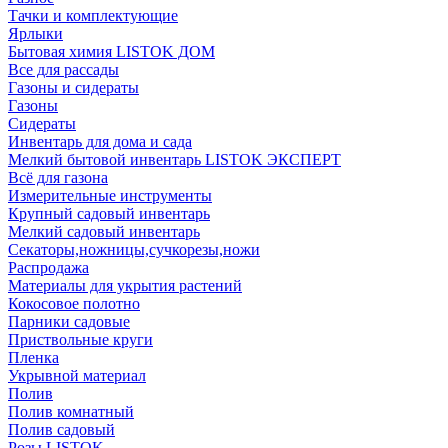
Тачки и комплектующие
Ярлыки
Бытовая химия LISTOK ДОМ
Все для рассады
Газоны и сидераты
Газоны
Сидераты
Инвентарь для дома и сада
Мелкий бытовой инвентарь LISTOK ЭКСПЕРТ
Всё для газона
Измерительные инструменты
Крупный садовый инвентарь
Мелкий садовый инвентарь
Секаторы,ножницы,сучкорезы,ножи
Распродажа
Материалы для укрытия растений
Кокосовое полотно
Парники садовые
Приствольные круги
Пленка
Укрывной материал
Полив
Полив комнатный
Полив садовый
Розы LISTOK