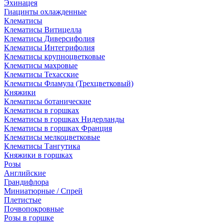
Эхинацея
Гиацинты охлажденные
Клематисы
Клематисы Витицелла
Клематисы Диверсифолия
Клематисы Интегрифолия
Клематисы крупноцветковые
Клематисы махровые
Клематисы Техасские
Клематисы Фламула (Трехцветковый)
Княжики
Клематисы ботанические
Клематисы в горшках
Клематисы в горшках Нидерланды
Клематисы в горшках Франция
Клематисы мелкоцветковые
Клематисы Тангутика
Княжики в горшках
Розы
Английские
Грандифлора
Миниатюрные / Спрей
Плетистые
Почвопокровные
Розы в горшке