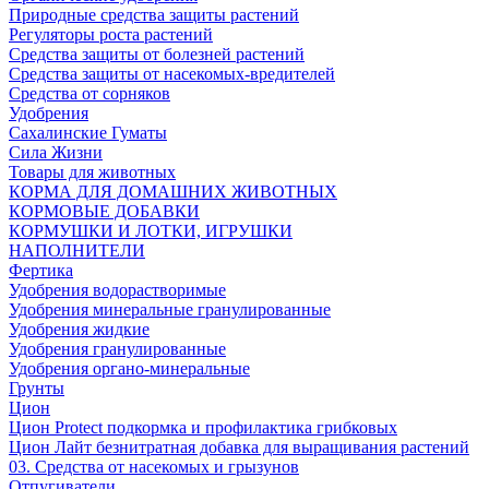
Природные средства защиты растений
Регуляторы роста растений
Средства защиты от болезней растений
Средства защиты от насекомых-вредителей
Средства от сорняков
Удобрения
Сахалинские Гуматы
Сила Жизни
Товары для животных
КОРМА ДЛЯ ДОМАШНИХ ЖИВОТНЫХ
КОРМОВЫЕ ДОБАВКИ
КОРМУШКИ И ЛОТКИ, ИГРУШКИ
НАПОЛНИТЕЛИ
Фертика
Удобрения водорастворимые
Удобрения минеральные гранулированные
Удобрения жидкие
Удобрения гранулированные
Удобрения органо-минеральные
Грунты
Цион
Цион Protect подкормка и профилактика грибковых
Цион Лайт безнитратная добавка для выращивания растений
03. Средства от насекомых и грызунов
Отпугиватели