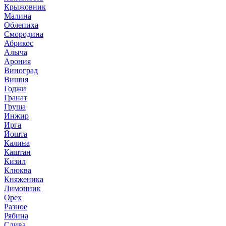
Крыжовник
Малина
Облепиха
Смородина
Абрикос
Алыча
Арония
Виноград
Вишня
Годжи
Гранат
Груша
Инжир
Ирга
Йошта
Калина
Каштан
Кизил
Клюква
Княженика
Лимонник
Орех
Разное
Рябина
Слива