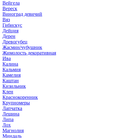
Вейгела
Вереск
Виноград девичий
Вяз
Гибискус
Дейция
Дерен
Древогубец
Жасмин/чубушник
Жимолость декоративная
Ива
Калина
Кальмия
Камелия
Каштан
Кизильник
Клен
Краснокоренник
Крупномеры
Лапчатка
Лещина
Липа
Лох
Магнолия
Миндаль