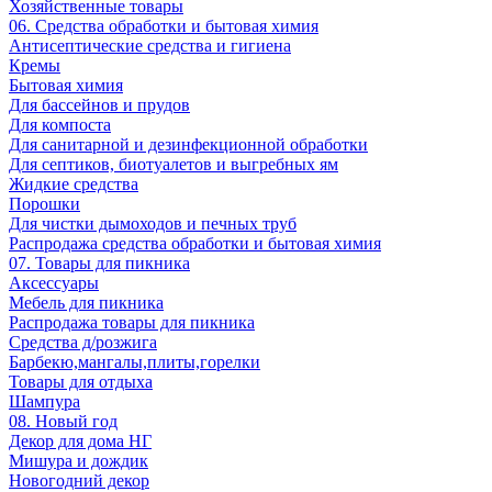
Хозяйственные товары
06. Средства обработки и бытовая химия
Антисептические средства и гигиена
Кремы
Бытовая химия
Для бассейнов и прудов
Для компоста
Для санитарной и дезинфекционной обработки
Для септиков, биотуалетов и выгребных ям
Жидкие средства
Порошки
Для чистки дымоходов и печных труб
Распродажа средства обработки и бытовая химия
07. Товары для пикника
Аксессуары
Мебель для пикника
Распродажа товары для пикника
Средства д/розжига
Барбекю,мангалы,плиты,горелки
Товары для отдыха
Шампура
08. Новый год
Декор для дома НГ
Мишура и дождик
Новогодний декор