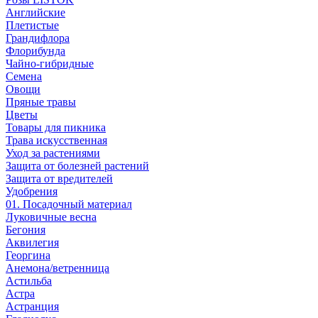
Английские
Плетистые
Грандифлора
Флорибунда
Чайно-гибридные
Семена
Овощи
Пряные травы
Цветы
Товары для пикника
Трава искусственная
Уход за растениями
Защита от болезней растений
Защита от вредителей
Удобрения
01. Посадочный материал
Луковичные весна
Бегония
Аквилегия
Георгина
Анемона/ветренница
Астильба
Астра
Астранция