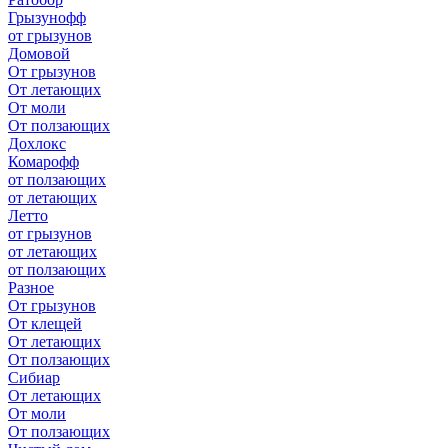
Грызунофф
от грызунов
Домовой
От грызунов
От летающих
От моли
От ползающих
Дохлокс
Комарофф
от ползающих
от летающих
Летто
от грызунов
от летающих
от ползающих
Разное
От грызунов
От клещей
От летающих
От ползающих
Сибиар
От летающих
От моли
От ползающих