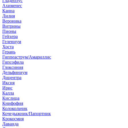
Гладиолус
Ахименес
Канна
Лилия
Вероника
Витрины
Пионы
Гейхера
Гелениум
Хоста
Герань
Гиппеаструм/Амариллис
Гипсофила
Глоксиния
Дельфиниум
Дицентра
Иксия
Ирис
Калла
Кислица
Книфофия
Колокольчик
Кочедыжник/Папортник
Крокосмия
Лаванда