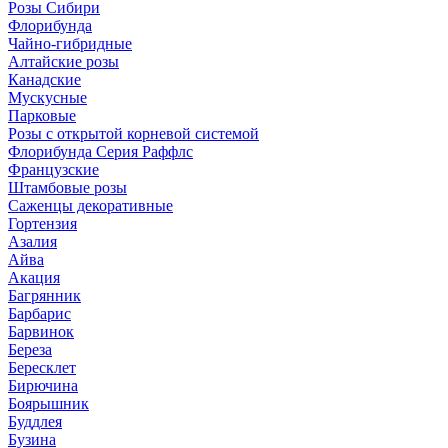
Розы Сибири
Флорибунда
Чайно-гибридные
Алтайские розы
Канадские
Мускусные
Парковые
Розы с открытой корневой системой
Флорибунда Серия Раффлс
Французские
Штамбовые розы
Саженцы декоративные
Гортензия
Азалия
Айва
Акация
Багрянник
Барбарис
Барвинок
Береза
Бересклет
Бирючина
Боярышник
Буддлея
Бузина