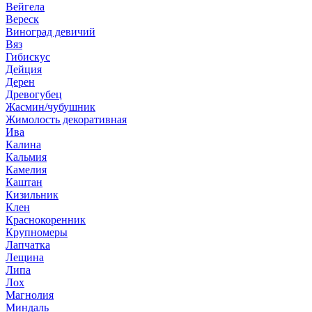
Вейгела
Вереск
Виноград девичий
Вяз
Гибискус
Дейция
Дерен
Древогубец
Жасмин/чубушник
Жимолость декоративная
Ива
Калина
Кальмия
Камелия
Каштан
Кизильник
Клен
Краснокоренник
Крупномеры
Лапчатка
Лещина
Липа
Лох
Магнолия
Миндаль