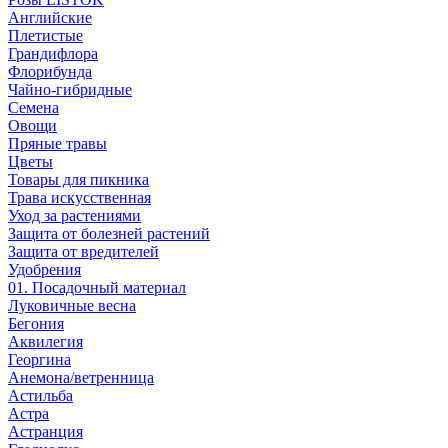
Английские
Плетистые
Грандифлора
Флорибунда
Чайно-гибридные
Семена
Овощи
Пряные травы
Цветы
Товары для пикника
Трава искусственная
Уход за растениями
Защита от болезней растений
Защита от вредителей
Удобрения
01. Посадочный материал
Луковичные весна
Бегония
Аквилегия
Георгина
Анемона/ветренница
Астильба
Астра
Астранция