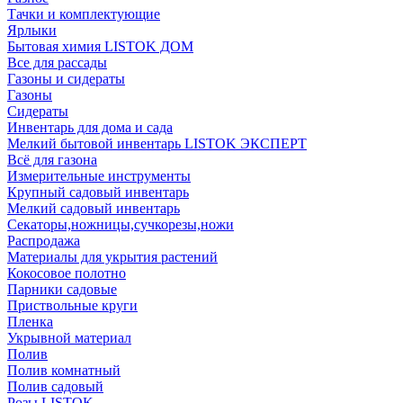
Тачки и комплектующие
Ярлыки
Бытовая химия LISTOK ДОМ
Все для рассады
Газоны и сидераты
Газоны
Сидераты
Инвентарь для дома и сада
Мелкий бытовой инвентарь LISTOK ЭКСПЕРТ
Всё для газона
Измерительные инструменты
Крупный садовый инвентарь
Мелкий садовый инвентарь
Секаторы,ножницы,сучкорезы,ножи
Распродажа
Материалы для укрытия растений
Кокосовое полотно
Парники садовые
Приствольные круги
Пленка
Укрывной материал
Полив
Полив комнатный
Полив садовый
Розы LISTOK