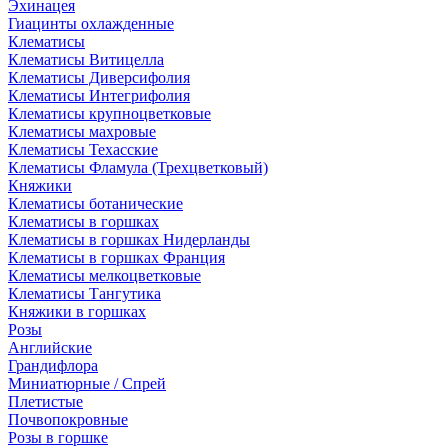
Эхинацея
Гиацинты охлажденные
Клематисы
Клематисы Витицелла
Клематисы Диверсифолия
Клематисы Интегрифолия
Клематисы крупноцветковые
Клематисы махровые
Клематисы Техасские
Клематисы Фламула (Трехцветковый)
Княжики
Клематисы ботанические
Клематисы в горшках
Клематисы в горшках Нидерланды
Клематисы в горшках Франция
Клематисы мелкоцветковые
Клематисы Тангутика
Княжики в горшках
Розы
Английские
Грандифлора
Миниатюрные / Спрей
Плетистые
Почвопокровные
Розы в горшке