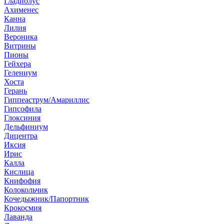
Гладиолус
Ахименес
Канна
Лилия
Вероника
Витрины
Пионы
Гейхера
Гелениум
Хоста
Герань
Гиппеаструм/Амариллис
Гипсофила
Глоксиния
Дельфиниум
Дицентра
Иксия
Ирис
Калла
Кислица
Книфофия
Колокольчик
Кочедыжник/Папортник
Крокосмия
Лаванда