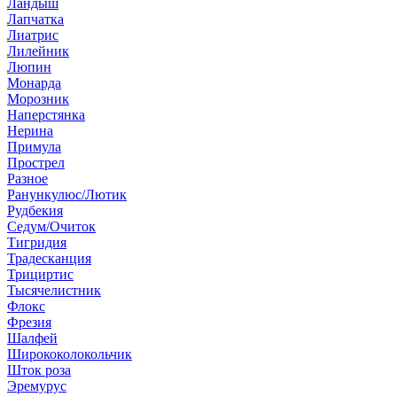
Ландыш
Лапчатка
Лиатрис
Лилейник
Люпин
Монарда
Морозник
Наперстянка
Нерина
Примула
Прострел
Разное
Ранункулюс/Лютик
Рудбекия
Седум/Очиток
Тигридия
Традесканция
Трициртис
Тысячелистник
Флокс
Фрезия
Шалфей
Ширококолокольчик
Шток роза
Эремурус