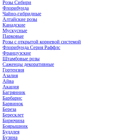
Розы Сибири
Флорибунда
Чайно-гибридные
Алтайские розы
Канадские
Мускусные
Парковые
Розы с открытой корневой системой
Флорибунда Серия Раффлс
Французские
Штамбовые розы
Саженцы декоративные
Гортензия
Азалия
Айва
Акация
Багрянник
Барбарис
Барвинок
Береза
Бересклет
Бирючина
Боярышник
Буддлея
Бузина