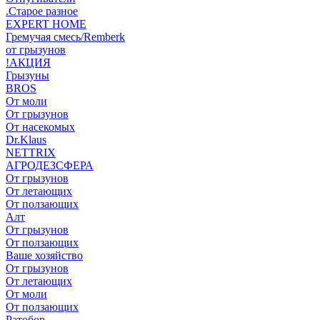
.Старое разное
EXPERT HOME
Гремучая смесь/Remberk
от грызунов
!АКЦИЯ
Грызуны
BROS
От моли
От грызунов
От насекомых
Dr.Klaus
NETTRIX
АГРОДЕЗСФЕРА
От грызунов
От летающих
От ползающих
Алт
От грызунов
От ползающих
Ваше хозяйство
От грызунов
От летающих
От моли
От ползающих
Ратобор