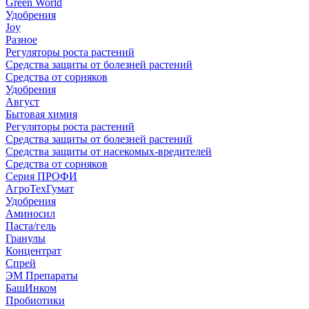
Green World
Удобрения
Joy
Разное
Регуляторы роста растений
Средства защиты от болезней растений
Средства от сорняков
Удобрения
Август
Бытовая химия
Регуляторы роста растений
Средства защиты от болезней растений
Средства защиты от насекомых-вредителей
Средства от сорняков
Серия ПРОФИ
АгроТехГумат
Удобрения
Аминосил
Паста/гель
Гранулы
Концентрат
Спрей
ЭМ Препараты
БашИнком
Пробиотики