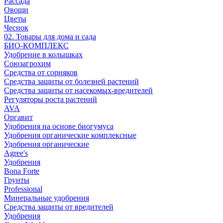
Рассада
Овощи
Цветы
Чеснок
02. Товары для дома и сада
БИО-КОМПЛЕКС
Удобрение в колышках
Союзагрохим
Средства от сорняков
Средства защиты от болезней растений
Средства защиты от насекомых-вредителей
Регуляторы роста растений
AVA
Оргавит
Удобрения на основе биогумуса
Удобрения органические комплексные
Удобрения органические
Agree's
Удобрения
Bona Forte
Грунты
Professional
Минеральные удобрения
Средства защиты от вредителей
Удобрения