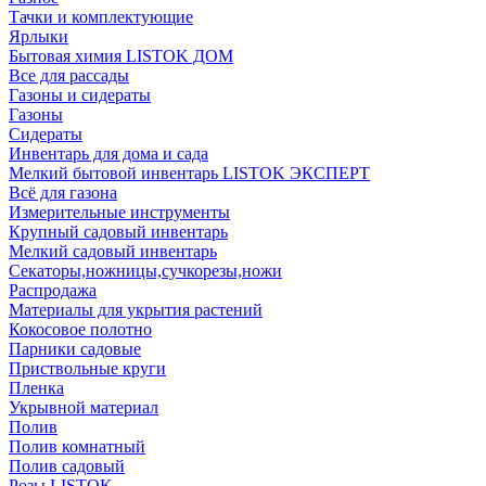
Тачки и комплектующие
Ярлыки
Бытовая химия LISTOK ДОМ
Все для рассады
Газоны и сидераты
Газоны
Сидераты
Инвентарь для дома и сада
Мелкий бытовой инвентарь LISTOK ЭКСПЕРТ
Всё для газона
Измерительные инструменты
Крупный садовый инвентарь
Мелкий садовый инвентарь
Секаторы,ножницы,сучкорезы,ножи
Распродажа
Материалы для укрытия растений
Кокосовое полотно
Парники садовые
Приствольные круги
Пленка
Укрывной материал
Полив
Полив комнатный
Полив садовый
Розы LISTOK