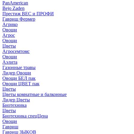
PanAmerican
Bejo Zaden
Престиж ВЕС и ПРОФИ
Гавриш Фермер
Агрико
Овощи
Агрос
Овощи
Цветы
Агросемтомс
Овощи
Аэлита
Газонные травы
Лидер Овощи
Овощи БЕЛ пак
Овощи ЦВЕТ пак
Цветы
Цветы комнатные и балконные
Лидер Цветы
Биотехника
Цветы
Биотехника спецЦена
Овощи
Гавриш
Гавриш ЗЫКОВ