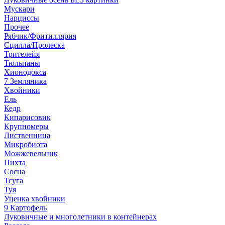
Мускари
Нарциссы
Прочее
Рябчик/Фритиллярия
Сцилла/Пролеска
Трителейя
Тюльпаны
Хионодокса
7 Земляника
Хвойники
Ель
Кедр
Кипарисовик
Крупномеры
Лиственница
Микробиота
Можжевельник
Пихта
Сосна
Тсуга
Туя
Уценка хвойники
9 Картофель
Луковичные и многолетники в контейнерах