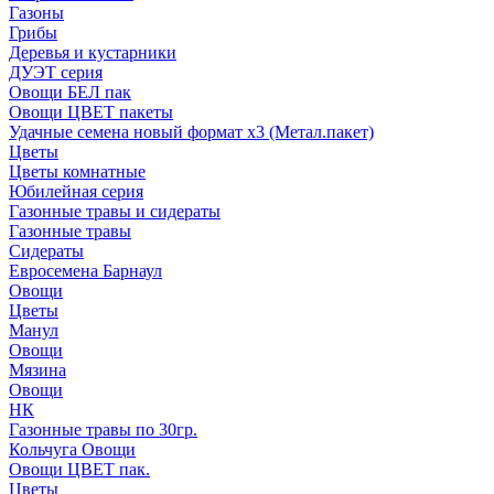
Газоны
Грибы
Деревья и кустарники
ДУЭТ серия
Овощи БЕЛ пак
Овощи ЦВЕТ пакеты
Удачные семена новый формат х3 (Метал.пакет)
Цветы
Цветы комнатные
Юбилейная серия
Газонные травы и сидераты
Газонные травы
Сидераты
Евросемена Барнаул
Овощи
Цветы
Манул
Овощи
Мязина
Овощи
НК
Газонные травы по 30гр.
Кольчуга Овощи
Овощи ЦВЕТ пак.
Цветы