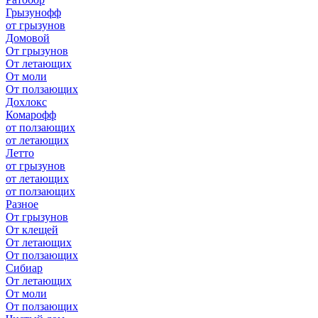
Грызунофф
от грызунов
Домовой
От грызунов
От летающих
От моли
От ползающих
Дохлокс
Комарофф
от ползающих
от летающих
Летто
от грызунов
от летающих
от ползающих
Разное
От грызунов
От клещей
От летающих
От ползающих
Сибиар
От летающих
От моли
От ползающих