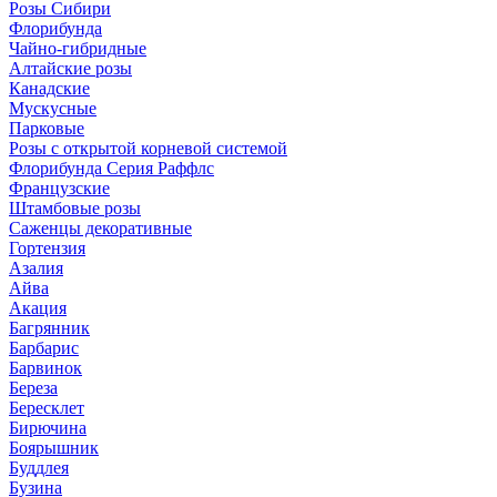
Розы Сибири
Флорибунда
Чайно-гибридные
Алтайские розы
Канадские
Мускусные
Парковые
Розы с открытой корневой системой
Флорибунда Серия Раффлс
Французские
Штамбовые розы
Саженцы декоративные
Гортензия
Азалия
Айва
Акация
Багрянник
Барбарис
Барвинок
Береза
Бересклет
Бирючина
Боярышник
Буддлея
Бузина