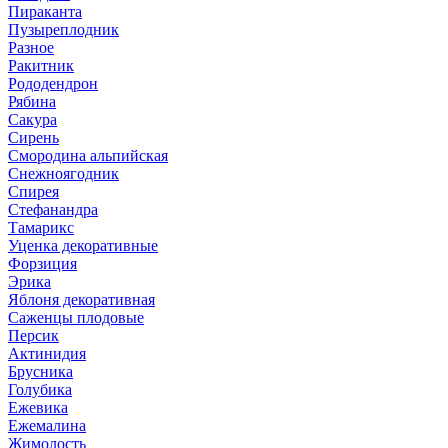
Пираканта
Пузыреплодник
Разное
Ракитник
Рододендрон
Рябина
Сакура
Сирень
Смородина альпийская
Снежноягодник
Спирея
Стефанандра
Тамарикс
Уценка декоративные
Форзиция
Эрика
Яблоня декоративная
Саженцы плодовые
Персик
Актинидия
Брусника
Голубика
Ежевика
Ежемалина
Жимолость