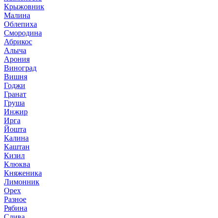
Крыжовник
Малина
Облепиха
Смородина
Абрикос
Алыча
Арония
Виноград
Вишня
Годжи
Гранат
Груша
Инжир
Ирга
Йошта
Калина
Каштан
Кизил
Клюква
Княженика
Лимонник
Орех
Разное
Рябина
Слива