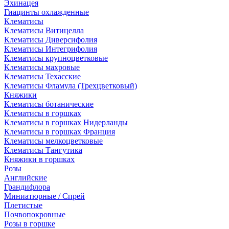
Эхинацея
Гиацинты охлажденные
Клематисы
Клематисы Витицелла
Клематисы Диверсифолия
Клематисы Интегрифолия
Клематисы крупноцветковые
Клематисы махровые
Клематисы Техасские
Клематисы Фламула (Трехцветковый)
Княжики
Клематисы ботанические
Клематисы в горшках
Клематисы в горшках Нидерланды
Клематисы в горшках Франция
Клематисы мелкоцветковые
Клематисы Тангутика
Княжики в горшках
Розы
Английские
Грандифлора
Миниатюрные / Спрей
Плетистые
Почвопокровные
Розы в горшке