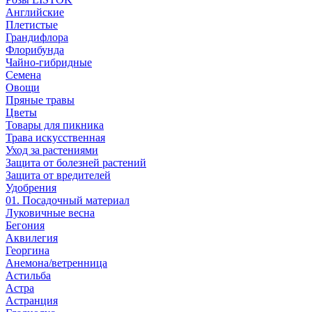
Английские
Плетистые
Грандифлора
Флорибунда
Чайно-гибридные
Семена
Овощи
Пряные травы
Цветы
Товары для пикника
Трава искусственная
Уход за растениями
Защита от болезней растений
Защита от вредителей
Удобрения
01. Посадочный материал
Луковичные весна
Бегония
Аквилегия
Георгина
Анемона/ветренница
Астильба
Астра
Астранция