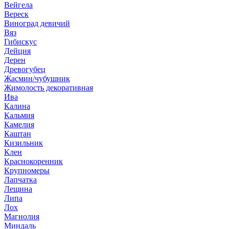
Вейгела
Вереск
Виноград девичий
Вяз
Гибискус
Дейция
Дерен
Древогубец
Жасмин/чубушник
Жимолость декоративная
Ива
Калина
Кальмия
Камелия
Каштан
Кизильник
Клен
Краснокоренник
Крупномеры
Лапчатка
Лещина
Липа
Лох
Магнолия
Миндаль