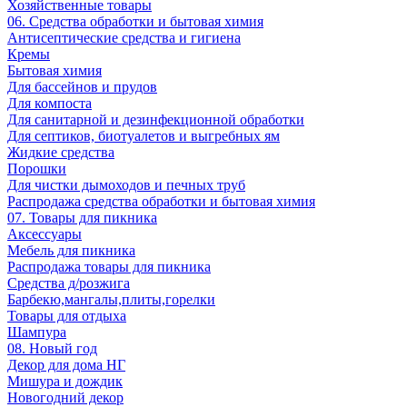
Хозяйственные товары
06. Средства обработки и бытовая химия
Антисептические средства и гигиена
Кремы
Бытовая химия
Для бассейнов и прудов
Для компоста
Для санитарной и дезинфекционной обработки
Для септиков, биотуалетов и выгребных ям
Жидкие средства
Порошки
Для чистки дымоходов и печных труб
Распродажа средства обработки и бытовая химия
07. Товары для пикника
Аксессуары
Мебель для пикника
Распродажа товары для пикника
Средства д/розжига
Барбекю,мангалы,плиты,горелки
Товары для отдыха
Шампура
08. Новый год
Декор для дома НГ
Мишура и дождик
Новогодний декор