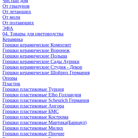
Чистый дом
От грызунов
От летающих
От моли
От ползающих
ЭФА
04. Товары для цветоводства
Керамика
Горшки керамические Композит
Горшки керамические Воронеж
Горшки керамические Польша
Горшки керамические Сады Аурики
Горшки керамические Студия - Декор
Горшки керамические Шойрих Германия
Опоры
Пластик
Горшки пластиковые Турция
Горшки пластиковые Elho Голландия
Горшки пластиковые Scheuriсh Германия
Горшки пластиковые Ангора
Горшки пластиковые БМС
Горшки пластиковые Кострома
Горшки пластиковые Мартика(Барнаул)
Горшки пластиковые Милих
Горшки пластиковые Прочие