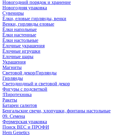
Новогодний порядок и хранение
Новогодняя упаковка
Сувениры
Ёлки, еловые гирлянды, венки
Венки, гирлянды еловые
Ёлки напольные
Ёлки настенные
Ёлки настольные
Ёлочные украшения
Ёлочные игрушки
Елочные шары
Украшения
Магниты
Световой декор/Гирлянды
Гирлянды
Светодиодный и световой декор
Фигуры с подсветкой
!Пиротехника
Ракеты
Батареи салютов
Бенгальские свечи, хлопушки, фонтаны настольные
09. Семена
Фермерская упаковка
Поиск ВЕС и ПРОФИ
Hem Genetics