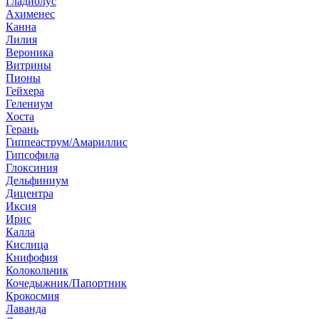
Гладиолус
Ахименес
Канна
Лилия
Вероника
Витрины
Пионы
Гейхера
Гелениум
Хоста
Герань
Гиппеаструм/Амариллис
Гипсофила
Глоксиния
Дельфиниум
Дицентра
Иксия
Ирис
Калла
Кислица
Книфофия
Колокольчик
Кочедыжник/Папортник
Крокосмия
Лаванда