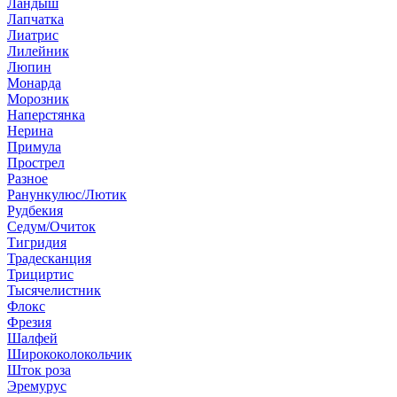
Ландыш
Лапчатка
Лиатрис
Лилейник
Люпин
Монарда
Морозник
Наперстянка
Нерина
Примула
Прострел
Разное
Ранункулюс/Лютик
Рудбекия
Седум/Очиток
Тигридия
Традесканция
Трициртис
Тысячелистник
Флокс
Фрезия
Шалфей
Ширококолокольчик
Шток роза
Эремурус