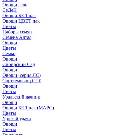
Овощи гель
СеДеК
Овощи БЕЛ пак
Овощи ЦВЕТ пак
Цветы
Наборы семян
Семена Алтая
Овощи
Цветы
Семко
Овощи
Сибирский Сад
Овощи
Овощи (серия ЛС)
Сортсемовощ СПб
Овощи
Цветы
Уральский дачник
Овощи
Овощи БЕЛ пак (МАРС)
Цветы
Урожай удачи
Овощи
Цветы
Григорьев