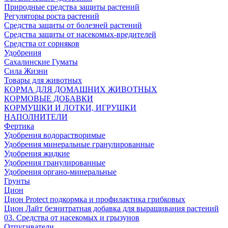
Природные средства защиты растений
Регуляторы роста растений
Средства защиты от болезней растений
Средства защиты от насекомых-вредителей
Средства от сорняков
Удобрения
Сахалинские Гуматы
Сила Жизни
Товары для животных
КОРМА ДЛЯ ДОМАШНИХ ЖИВОТНЫХ
КОРМОВЫЕ ДОБАВКИ
КОРМУШКИ И ЛОТКИ, ИГРУШКИ
НАПОЛНИТЕЛИ
Фертика
Удобрения водорастворимые
Удобрения минеральные гранулированные
Удобрения жидкие
Удобрения гранулированные
Удобрения органо-минеральные
Грунты
Цион
Цион Protect подкормка и профилактика грибковых
Цион Лайт безнитратная добавка для выращивания растений
03. Средства от насекомых и грызунов
Отпугиватели