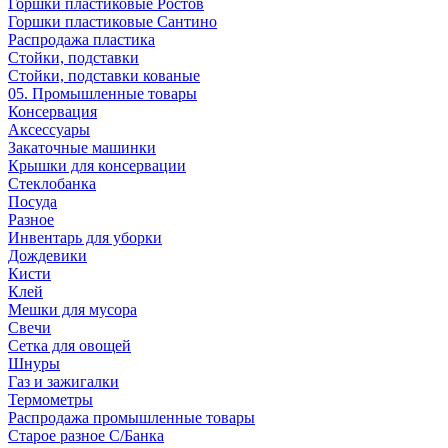
Горшки пластиковые Ростов
Горшки пластиковые Сантино
Распродажа пластика
Стойки, подставки
Стойки, подставки кованые
05. Промышленные товары
Консервация
Аксессуары
Закаточные машинки
Крышки для консервации
Стеклобанка
Посуда
Разное
Инвентарь для уборки
Дождевики
Кисти
Клей
Мешки для мусора
Свечи
Сетка для овощей
Шнуры
Газ и зажигалки
Термометры
Распродажа промышленные товары
Старое разное С/Банка