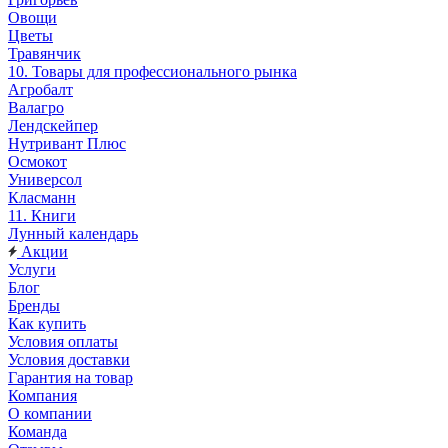
Овощи
Цветы
Травянчик
10. Товары для профессионального рынка
Агробалт
Валагро
Лендскейпер
Нутривант Плюс
Осмокот
Универсол
Класманн
11. Книги
Лунный календарь
Акции
Услуги
Блог
Бренды
Как купить
Условия оплаты
Условия доставки
Гарантия на товар
Компания
О компании
Команда