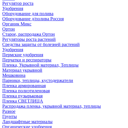
Регулятор роста
Удобрения
Оборудование для полива
Оборудование д/полива Россия
Органик Микс
Ортон
Старое, распродажа Ортон
Регуляторы роста растений
Средства защиты от болезней растений
Удобрения
Пермские удобрения
Перчатки и респираторы
Пленка, Укрывной материал, Теплицы
Материал укрывной
Мешковина
Парники, теплицы, кустодержатели
Пленка армированная
Пленка полиэтиленовая
Пленка пузырьковая
Пленка СВЕТЛИЦА
Распродажа пленка, укрывной материал, теплицы
Разное
Грунты
Ландшафтные материалы
Органические удобрения