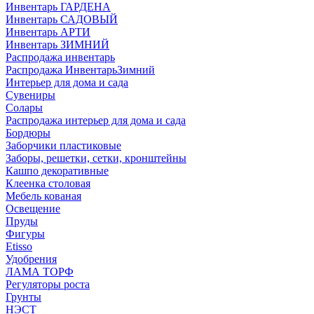
Инвентарь ГАРДЕНА
Инвентарь САДОВЫЙ
Инвентарь АРТИ
Инвентарь ЗИМНИЙ
Распродажа инвентарь
Распродажа ИнвентарьЗимний
Интерьер для дома и сада
Сувениры
Солары
Распродажа интерьер для дома и сада
Бордюры
Заборчики пластиковые
Заборы, решетки, сетки, кронштейны
Кашпо декоративные
Клеенка столовая
Мебель кованая
Освещение
Пруды
Фигуры
Etisso
Удобрения
ЛАМА ТОРФ
Регуляторы роста
Грунты
НЭСТ