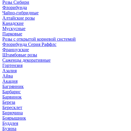
Розы Сибири
Флорибунда
Чайно-гибридные
Алтайские розы
Канадские
Мускусные
Парковые
Розы с открытой корневой системой
Флорибунда Серия Раффлс
Французские
Штамбовые розы
Саженцы декоративные
Гортензия
Азалия
Айва
Акация
Багрянник
Барбарис
Барвинок
Береза
Бересклет
Бирючина
Боярышник
Буддлея
Бузина