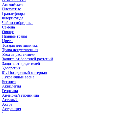
Английские
Плетистые
Грандифлора
Флорибунда
Чайно-гибридные
Семена
Овощи
Пряные травы
Цветы
Товары для пикника
Трава искусственная
Уход за растениями
Защита от болезней растений
Защита от вредителей
Удобрения
01. Посадочный материал
Луковичные весна
Бегония
Аквилегия
Георгина
Анемона/ветренница
Астильба
Астра
Астранция