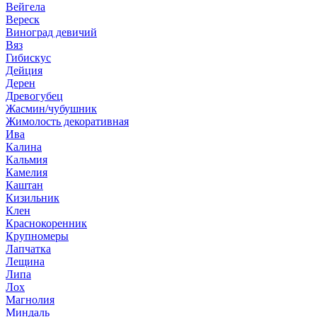
Вейгела
Вереск
Виноград девичий
Вяз
Гибискус
Дейция
Дерен
Древогубец
Жасмин/чубушник
Жимолость декоративная
Ива
Калина
Кальмия
Камелия
Каштан
Кизильник
Клен
Краснокоренник
Крупномеры
Лапчатка
Лещина
Липа
Лох
Магнолия
Миндаль