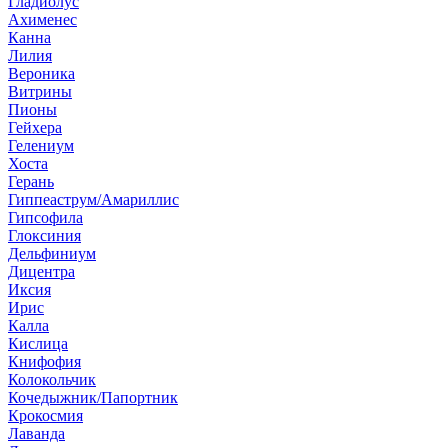
Гладиолус
Ахименес
Канна
Лилия
Вероника
Витрины
Пионы
Гейхера
Гелениум
Хоста
Герань
Гиппеаструм/Амариллис
Гипсофила
Глоксиния
Дельфиниум
Дицентра
Иксия
Ирис
Калла
Кислица
Книфофия
Колокольчик
Кочедыжник/Папортник
Крокосмия
Лаванда