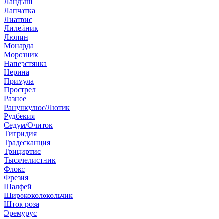
Ландыш
Лапчатка
Лиатрис
Лилейник
Люпин
Монарда
Морозник
Наперстянка
Нерина
Примула
Прострел
Разное
Ранункулюс/Лютик
Рудбекия
Седум/Очиток
Тигридия
Традесканция
Трициртис
Тысячелистник
Флокс
Фрезия
Шалфей
Ширококолокольчик
Шток роза
Эремурус