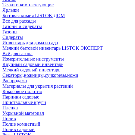
Тачки и комплектующие
Ярлыки
Бытовая химия LISTOK ДОМ
Все для рассады
Газоны и сидераты
Газоны
Сидераты
Инвентарь для дома и сада
Мелкий бытовой инвентарь LISTOK ЭКСПЕРТ
Всё для газона
Измерительные инструменты
Крупный садовый инвентарь
Мелкий садовый инвентарь
Секаторы,ножницы,сучкорезы,ножи
Распродажа
Материалы для укрытия растений
Кокосовое полотно
Парники садовые
Приствольные круги
Пленка
Укрывной материал
Полив
Полив комнатный
Полив садовый
Розы LISTOK