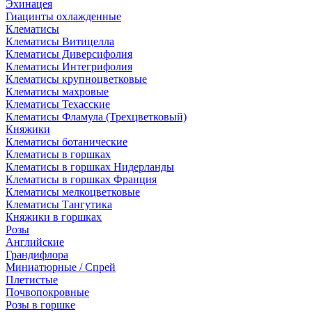
Эхинацея
Гиацинты охлажденные
Клематисы
Клематисы Витицелла
Клематисы Диверсифолия
Клематисы Интегрифолия
Клематисы крупноцветковые
Клематисы махровые
Клематисы Техасские
Клематисы Фламула (Трехцветковый)
Княжики
Клематисы ботанические
Клематисы в горшках
Клематисы в горшках Нидерланды
Клематисы в горшках Франция
Клематисы мелкоцветковые
Клематисы Тангутика
Княжики в горшках
Розы
Английские
Грандифлора
Миниатюрные / Спрей
Плетистые
Почвопокровные
Розы в горшке