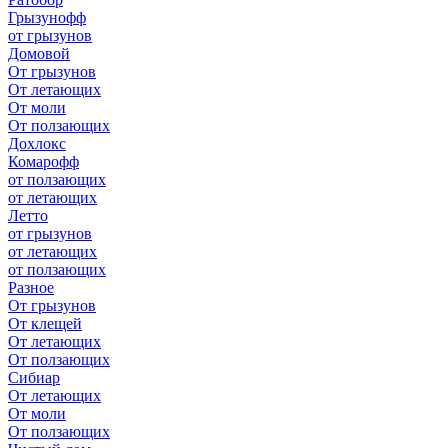
Грызунофф
от грызунов
Домовой
От грызунов
От летающих
От моли
От ползающих
Дохлокс
Комарофф
от ползающих
от летающих
Летто
от грызунов
от летающих
от ползающих
Разное
От грызунов
От клещей
От летающих
От ползающих
Сибиар
От летающих
От моли
От ползающих