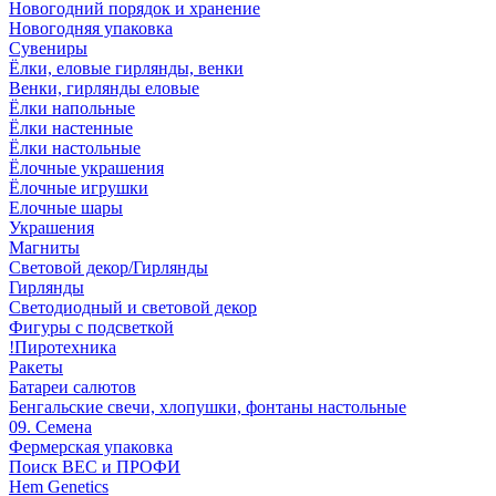
Новогодний порядок и хранение
Новогодняя упаковка
Сувениры
Ёлки, еловые гирлянды, венки
Венки, гирлянды еловые
Ёлки напольные
Ёлки настенные
Ёлки настольные
Ёлочные украшения
Ёлочные игрушки
Елочные шары
Украшения
Магниты
Световой декор/Гирлянды
Гирлянды
Светодиодный и световой декор
Фигуры с подсветкой
!Пиротехника
Ракеты
Батареи салютов
Бенгальские свечи, хлопушки, фонтаны настольные
09. Семена
Фермерская упаковка
Поиск ВЕС и ПРОФИ
Hem Genetics