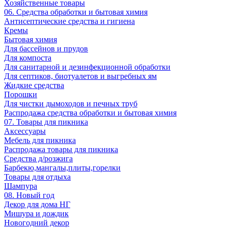
Хозяйственные товары
06. Средства обработки и бытовая химия
Антисептические средства и гигиена
Кремы
Бытовая химия
Для бассейнов и прудов
Для компоста
Для санитарной и дезинфекционной обработки
Для септиков, биотуалетов и выгребных ям
Жидкие средства
Порошки
Для чистки дымоходов и печных труб
Распродажа средства обработки и бытовая химия
07. Товары для пикника
Аксессуары
Мебель для пикника
Распродажа товары для пикника
Средства д/розжига
Барбекю,мангалы,плиты,горелки
Товары для отдыха
Шампура
08. Новый год
Декор для дома НГ
Мишура и дождик
Новогодний декор