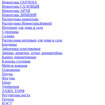
Инвентарь ГАРДЕНА
Инвентарь САДОВЫЙ
Инвентарь АРТИ
Инвентарь ЗИМНИЙ
Распродажа инвентарь
Распродажа ИнвентарьЗимний
Интерьер для дома и сада
Сувениры
Солары
Распродажа интерьер для дома и сада
Бордюры
Заборчики пластиковые
Заборы, решетки, сетки, кронштейны
Кашпо декоративные
Клеенка столовая
Мебель кованая
Освещение
Пруды
Фигуры
Etisso
Удобрения
ЛАМА ТОРФ
Регуляторы роста
Грунты
НЭСТ