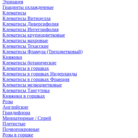
Эхинацея
Гиацинты охлажденные
Клематисы
Клематисы Витицелла
Клематисы Диверсифолия
Клематисы Интегрифолия
Клематисы крупноцветковые
Клематисы махровые
Клематисы Техасские
Клематисы Фламула (Трехцветковый)
Княжики
Клематисы ботанические
Клематисы в горшках
Клематисы в горшках Нидерланды
Клематисы в горшках Франция
Клематисы мелкоцветковые
Клематисы Тангутика
Княжики в горшках
Розы
Английские
Грандифлора
Миниатюрные / Спрей
Плетистые
Почвопокровные
Розы в горшке