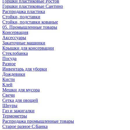
Горшки пластиковые Ростов
Горшки пластиковые Сантино
Распродажа пластика
Стойки, подставки
Стойки, подставки кованые
05. Промышленные товары
Консервация
Аксессуары
Закаточные машинки
Крышки для консервации
Стеклобанка
Посуда
Разное
Инвентарь для уборки
Дождевики
Кисти
Клей
Мешки для мусора
Свечи
Сетка для овощей
Шнуры
Газ и зажигалки
Термометры
Распродажа промышленные товары
Старое разное С/Банка