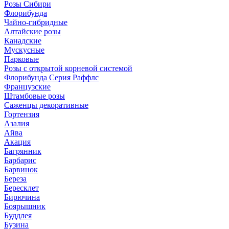
Розы Сибири
Флорибунда
Чайно-гибридные
Алтайские розы
Канадские
Мускусные
Парковые
Розы с открытой корневой системой
Флорибунда Серия Раффлс
Французские
Штамбовые розы
Саженцы декоративные
Гортензия
Азалия
Айва
Акация
Багрянник
Барбарис
Барвинок
Береза
Бересклет
Бирючина
Боярышник
Буддлея
Бузина