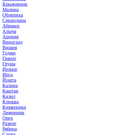
Крыжовник
Малина
Облепиха
Смородина
Абрикос
Алыча
Арония
Виноград
Вишня
Годжи
Гранат
Груша
Инжир
Ирга
Йошта
Калина
Каштан
Кизил
Клюква
Княженика
Лимонник
Орех
Разное
Рябина
Слива