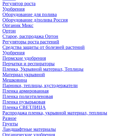
Регулятор роста
Удобрения
Оборудование для полива
Оборудование д/полива Россия
Органик Микс
Ортон
Старое, распродажа Ортон
Регуляторы роста растений
Средства защиты от болезней растений
Удобрения
Пермские удобрения
Перчатки и респираторы
Пленка, Укрывной материал, Теплицы
Материал укрывной
Мешковина
Парники, теплицы, кустодержатели
Пленка армированная
Пленка полиэтиленовая
Пленка пузырьковая
Пленка СВЕТЛИЦА
Распродажа пленка, укрывной материал, теплицы
Разное
Грунты
Ландшафтные материалы
Органические удобрения