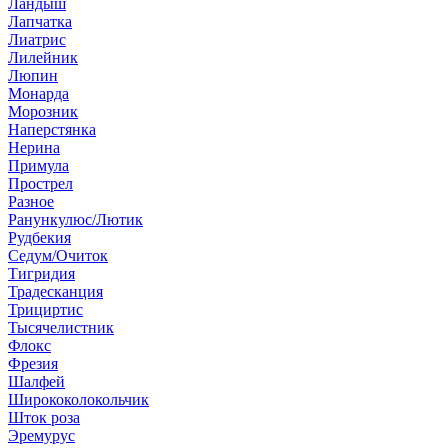
Ландыш
Лапчатка
Лиатрис
Лилейник
Люпин
Монарда
Морозник
Наперстянка
Нерина
Примула
Прострел
Разное
Ранункулюс/Лютик
Рудбекия
Седум/Очиток
Тигридия
Традесканция
Трициртис
Тысячелистник
Флокс
Фрезия
Шалфей
Ширококолокольчик
Шток роза
Эремурус