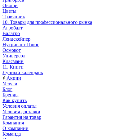
Овощи
Цветы
Травянчик
10. Товары для профессионального рынка
Агробалт
Валагро
Лендскейпер
Нутривант Плюс
Осмокот
Универсол
Класманн
11. Книги
Лунный календарь
Акции
Услуги
Блог
Бренды
Как купить
Условия оплаты
Условия доставки
Гарантия на товар
Компания
О компании
Команда