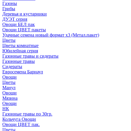
Газоны
Грибы
Деревья и кустарники
ДУЭТ серия
Овощи БЕЛ пак
Овощи ЦВЕТ пакеты
Удачные семена новый формат х3 (Метал.пакет)
Цветы
Цветы комнатные
Юбилейная серия
Газонные травы и сидераты
Газонные травы
Сидераты
Евросемена Барнаул
Овощи
Цветы
Манул
Овощи
Мязина
Овощи
НК
Газонные травы по 30гр.
Кольчуга Овощи
Овощи ЦВЕТ пак.
Цветы