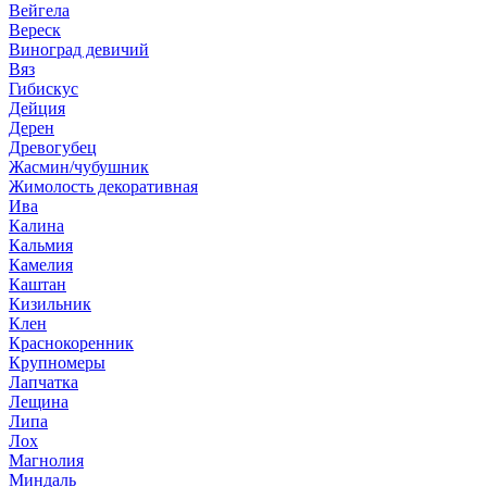
Вейгела
Вереск
Виноград девичий
Вяз
Гибискус
Дейция
Дерен
Древогубец
Жасмин/чубушник
Жимолость декоративная
Ива
Калина
Кальмия
Камелия
Каштан
Кизильник
Клен
Краснокоренник
Крупномеры
Лапчатка
Лещина
Липа
Лох
Магнолия
Миндаль