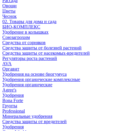
Рассада
Овощи
Цветы
Чеснок
02. Товары для дома и сада
БИО-КОМПЛЕКС
Удобрение в колышках
Союзагрохим
Средства от сорняков
Средства защиты от болезней растений
Средства защиты от насекомых-вредителей
Регуляторы роста растений
AVA
Оргавит
Удобрения на основе биогумуса
Удобрения органические комплексные
Удобрения органические
Agree's
Удобрения
Bona Forte
Грунты
Professional
Минеральные удобрения
Средства защиты от вредителей
Удобрения