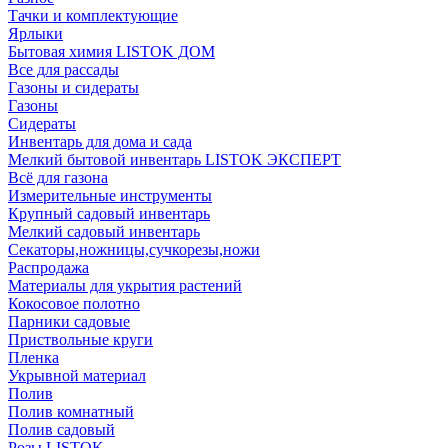
Тачки и комплектующие
Ярлыки
Бытовая химия LISTOK ДОМ
Все для рассады
Газоны и сидераты
Газоны
Сидераты
Инвентарь для дома и сада
Мелкий бытовой инвентарь LISTOK ЭКСПЕРТ
Всё для газона
Измерительные инструменты
Крупный садовый инвентарь
Мелкий садовый инвентарь
Секаторы,ножницы,сучкорезы,ножи
Распродажа
Материалы для укрытия растений
Кокосовое полотно
Парники садовые
Приствольные круги
Пленка
Укрывной материал
Полив
Полив комнатный
Полив садовый
Розы LISTOK