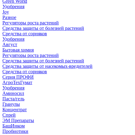
Green World
Удобрения
Joy
Разное
Регуляторы роста растений
Средства защиты от болезней растений
Средства от сорняков
Удобрения
Август
Бытовая химия
Регуляторы роста растений
Средства защиты от болезней растений
Средства защиты от насекомых-вредителей
Средства от сорняков
Серия ПРОФИ
АгроТехГумат
Удобрения
Аминосил
Паста/гель
Гранулы
Концентрат
Спрей
ЭМ Препараты
БашИнком
Пробиотики