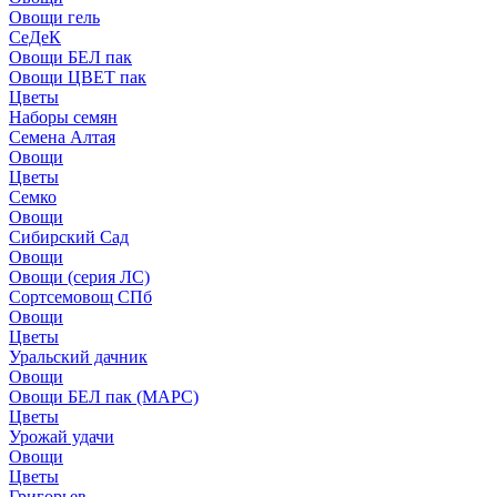
Овощи гель
СеДеК
Овощи БЕЛ пак
Овощи ЦВЕТ пак
Цветы
Наборы семян
Семена Алтая
Овощи
Цветы
Семко
Овощи
Сибирский Сад
Овощи
Овощи (серия ЛС)
Сортсемовощ СПб
Овощи
Цветы
Уральский дачник
Овощи
Овощи БЕЛ пак (МАРС)
Цветы
Урожай удачи
Овощи
Цветы
Григорьев