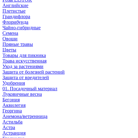
Английские
Плетистые
Грандифлора
Флорибунда
Чайно-гибридные
Семена
Овощи
Пряные травы
Цветы
Товары для пикника
Трава искусственная
Уход за растениями
Защита от болезней растений
Защита от вредителей
Удобрения
01. Посадочный материал
Луковичные весна
Бегония
Аквилегия
Георгина
Анемона/ветренница
Астильба
Астра
Астранция