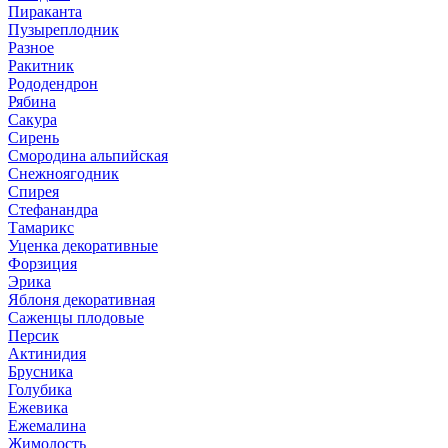
Пираканта
Пузыреплодник
Разное
Ракитник
Рододендрон
Рябина
Сакура
Сирень
Смородина альпийская
Снежноягодник
Спирея
Стефанандра
Тамарикс
Уценка декоративные
Форзиция
Эрика
Яблоня декоративная
Саженцы плодовые
Персик
Актинидия
Брусника
Голубика
Ежевика
Ежемалина
Жимолость