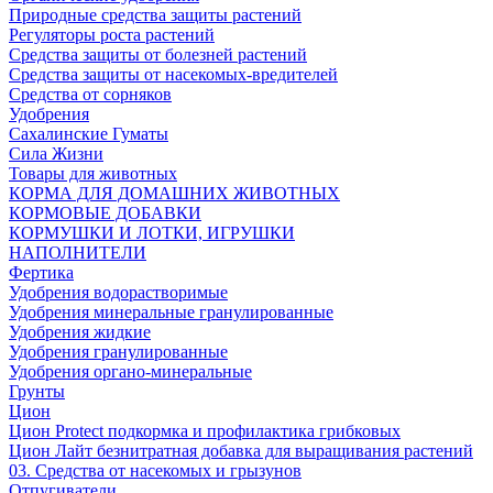
Природные средства защиты растений
Регуляторы роста растений
Средства защиты от болезней растений
Средства защиты от насекомых-вредителей
Средства от сорняков
Удобрения
Сахалинские Гуматы
Сила Жизни
Товары для животных
КОРМА ДЛЯ ДОМАШНИХ ЖИВОТНЫХ
КОРМОВЫЕ ДОБАВКИ
КОРМУШКИ И ЛОТКИ, ИГРУШКИ
НАПОЛНИТЕЛИ
Фертика
Удобрения водорастворимые
Удобрения минеральные гранулированные
Удобрения жидкие
Удобрения гранулированные
Удобрения органо-минеральные
Грунты
Цион
Цион Protect подкормка и профилактика грибковых
Цион Лайт безнитратная добавка для выращивания растений
03. Средства от насекомых и грызунов
Отпугиватели