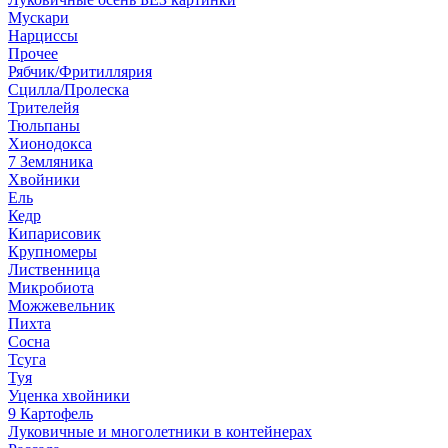
Мускари
Нарциссы
Прочее
Рябчик/Фритиллярия
Сцилла/Пролеска
Трителейя
Тюльпаны
Хионодокса
7 Земляника
Хвойники
Ель
Кедр
Кипарисовик
Крупномеры
Лиственница
Микробиота
Можжевельник
Пихта
Сосна
Тсуга
Туя
Уценка хвойники
9 Картофель
Луковичные и многолетники в контейнерах