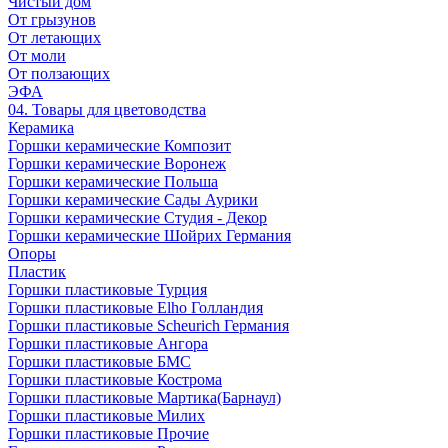
Чистый дом
От грызунов
От летающих
От моли
От ползающих
ЭФА
04. Товары для цветоводства
Керамика
Горшки керамические Композит
Горшки керамические Воронеж
Горшки керамические Польша
Горшки керамические Сады Аурики
Горшки керамические Студия - Декор
Горшки керамические Шойрих Германия
Опоры
Пластик
Горшки пластиковые Турция
Горшки пластиковые Elho Голландия
Горшки пластиковые Scheuriсh Германия
Горшки пластиковые Ангора
Горшки пластиковые БМС
Горшки пластиковые Кострома
Горшки пластиковые Мартика(Барнаул)
Горшки пластиковые Милих
Горшки пластиковые Прочие