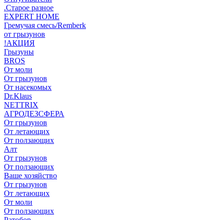
.Старое разное
EXPERT HOME
Гремучая смесь/Remberk
от грызунов
!АКЦИЯ
Грызуны
BROS
От моли
От грызунов
От насекомых
Dr.Klaus
NETTRIX
АГРОДЕЗСФЕРА
От грызунов
От летающих
От ползающих
Алт
От грызунов
От ползающих
Ваше хозяйство
От грызунов
От летающих
От моли
От ползающих
Ратобор