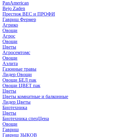
PanAmerican
Bejo Zaden
Престиж ВЕС и ПРОФИ
Гавриш Фермер
Агрико
Овощи
Агрос
Овощи
Цветы
Агросемтомс
Овощи
Аэлита
Газонные травы
Лидер Овощи
Овощи БЕЛ пак
Овощи ЦВЕТ пак
Цветы
Цветы комнатные и балконные
Лидер Цветы
Биотехника
Цветы
Биотехника спецЦена
Овощи
Гавриш
Гавриш ЗЫКОВ