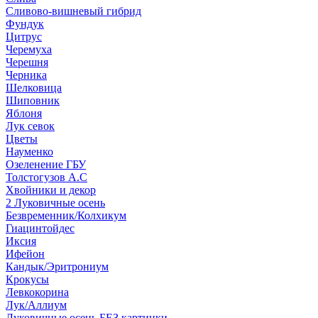
Сливово-вишневый гибрид
Фундук
Цитрус
Черемуха
Черешня
Черника
Шелковица
Шиповник
Яблоня
Лук севок
Цветы
Науменко
Озеленение ГБУ
Толстогузов А.С
Хвойники и декор
2 Луковичные осень
Безвременник/Колхикум
Гиацинтойдес
Иксия
Ифейон
Кандык/Эритрониум
Крокусы
Левкокорина
Лук/Аллиум
Луковичные осень БЕЗ картинки