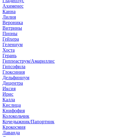
Гладиолус
Ахименес
Канна
Лилия
Вероника
Витрины
Пионы
Гейхера
Гелениум
Хоста
Герань
Гиппеаструм/Амариллис
Гипсофила
Глоксиния
Дельфиниум
Дицентра
Иксия
Ирис
Калла
Кислица
Книфофия
Колокольчик
Кочедыжник/Папортник
Крокосмия
Лаванда