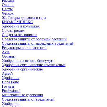
Рассада
Овощи
Цветы
Чеснок
02. Товары для дома и сада
БИО-КОМПЛЕКС
Удобрение в колышках
Союзагрохим
Средства от сорняков
Средства защиты от болезней растений
Средства защиты от насекомых-вредителей
Регуляторы роста растений
AVA
Оргавит
Удобрения на основе биогумуса
Удобрения органические комплексные
Удобрения органические
Agree's
Удобрения
Bona Forte
Грунты
Professional
Минеральные удобрения
Средства защиты от вредителей
Удобрения