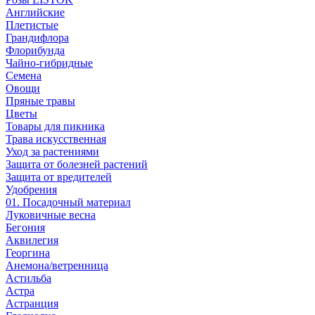
Английские
Плетистые
Грандифлора
Флорибунда
Чайно-гибридные
Семена
Овощи
Пряные травы
Цветы
Товары для пикника
Трава искусственная
Уход за растениями
Защита от болезней растений
Защита от вредителей
Удобрения
01. Посадочный материал
Луковичные весна
Бегония
Аквилегия
Георгина
Анемона/ветренница
Астильба
Астра
Астранция