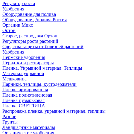
Регулятор роста
Удобрения
Оборудование для полива
Оборудование д/полива Россия
Органик Микс
Ортон
Старое, распродажа Ортон
Регуляторы роста растений
Средства защиты от болезней растений
Удобрения
Пермские удобрения
Перчатки и респираторы
Пленка, Укрывной материал, Теплицы
Материал укрывной
Мешковина
Парники, теплицы, кустодержатели
Пленка армированная
Пленка полиэтиленовая
Пленка пузырьковая
Пленка СВЕТЛИЦА
Распродажа пленка, укрывной материал, теплицы
Разное
Грунты
Ландшафтные материалы
Органические удобрения