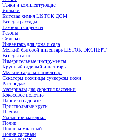
Тачки и комплектующие
Ярлыки
Бытовая химия LISTOK ДОМ
Все для рассады
Газоны и сидераты
Газоны
Сидераты
Инвентарь для дома и сада
Мелкий бытовой инвентарь LISTOK ЭКСПЕРТ
Всё для газона
Измерительные инструменты
Крупный садовый инвентарь
Мелкий садовый инвентарь
Секаторы,ножницы,сучкорезы,ножи
Распродажа
Материалы для укрытия растений
Кокосовое полотно
Парники садовые
Приствольные круги
Пленка
Укрывной материал
Полив
Полив комнатный
Полив садовый
Розы LISTOK