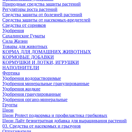
Природные средства защиты растений
Регуляторы роста растений
Средства защиты от болезней растений
Средства защиты от насекомых-вредителей
Средства от сорняков
Удобрения
Сахалинские Гуматы
Сила Жизни
Товары для животных
КОРМА ДЛЯ ДОМАШНИХ ЖИВОТНЫХ
КОРМОВЫЕ ДОБАВКИ
КОРМУШКИ И ЛОТКИ, ИГРУШКИ
НАПОЛНИТЕЛИ
Фертика
Удобрения водорастворимые
Удобрения минеральные гранулированные
Удобрения жидкие
Удобрения гранулированные
Удобрения органо-минеральные
Грунты
Цион
Цион Protect подкормка и профилактика грибковых
Цион Лайт безнитратная добавка для выращивания растений
03. Средства от насекомых и грызунов
Отпугиватели