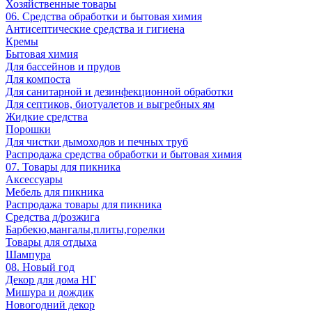
Хозяйственные товары
06. Средства обработки и бытовая химия
Антисептические средства и гигиена
Кремы
Бытовая химия
Для бассейнов и прудов
Для компоста
Для санитарной и дезинфекционной обработки
Для септиков, биотуалетов и выгребных ям
Жидкие средства
Порошки
Для чистки дымоходов и печных труб
Распродажа средства обработки и бытовая химия
07. Товары для пикника
Аксессуары
Мебель для пикника
Распродажа товары для пикника
Средства д/розжига
Барбекю,мангалы,плиты,горелки
Товары для отдыха
Шампура
08. Новый год
Декор для дома НГ
Мишура и дождик
Новогодний декор