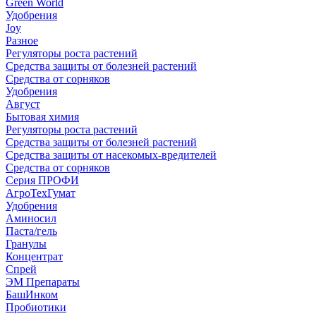
Green World
Удобрения
Joy
Разное
Регуляторы роста растений
Средства защиты от болезней растений
Средства от сорняков
Удобрения
Август
Бытовая химия
Регуляторы роста растений
Средства защиты от болезней растений
Средства защиты от насекомых-вредителей
Средства от сорняков
Серия ПРОФИ
АгроТехГумат
Удобрения
Аминосил
Паста/гель
Гранулы
Концентрат
Спрей
ЭМ Препараты
БашИнком
Пробиотики