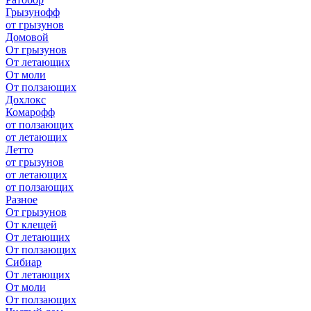
Грызунофф
от грызунов
Домовой
От грызунов
От летающих
От моли
От ползающих
Дохлокс
Комарофф
от ползающих
от летающих
Летто
от грызунов
от летающих
от ползающих
Разное
От грызунов
От клещей
От летающих
От ползающих
Сибиар
От летающих
От моли
От ползающих