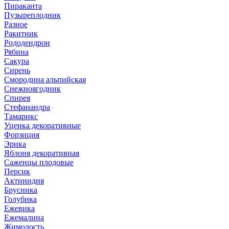
Пираканта
Пузыреплодник
Разное
Ракитник
Рододендрон
Рябина
Сакура
Сирень
Смородина альпийская
Снежноягодник
Спирея
Стефанандра
Тамарикс
Уценка декоративные
Форзиция
Эрика
Яблоня декоративная
Саженцы плодовые
Персик
Актинидия
Брусника
Голубика
Ежевика
Ежемалина
Жимолость