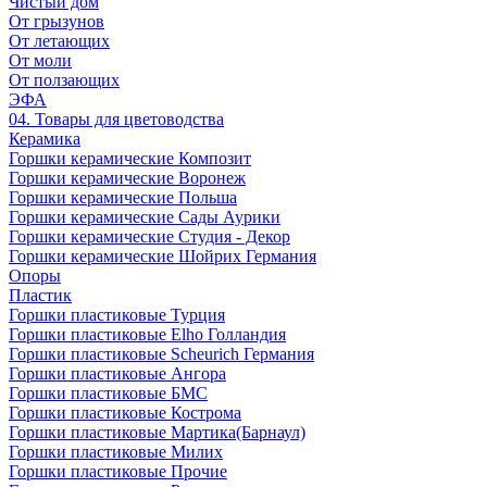
Чистый дом
От грызунов
От летающих
От моли
От ползающих
ЭФА
04. Товары для цветоводства
Керамика
Горшки керамические Композит
Горшки керамические Воронеж
Горшки керамические Польша
Горшки керамические Сады Аурики
Горшки керамические Студия - Декор
Горшки керамические Шойрих Германия
Опоры
Пластик
Горшки пластиковые Турция
Горшки пластиковые Elho Голландия
Горшки пластиковые Scheuriсh Германия
Горшки пластиковые Ангора
Горшки пластиковые БМС
Горшки пластиковые Кострома
Горшки пластиковые Мартика(Барнаул)
Горшки пластиковые Милих
Горшки пластиковые Прочие