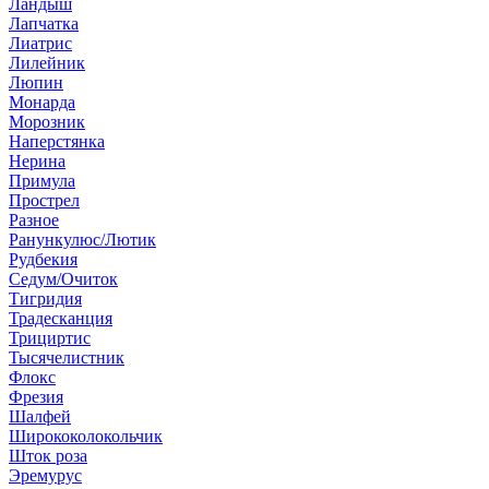
Ландыш
Лапчатка
Лиатрис
Лилейник
Люпин
Монарда
Морозник
Наперстянка
Нерина
Примула
Прострел
Разное
Ранункулюс/Лютик
Рудбекия
Седум/Очиток
Тигридия
Традесканция
Трициртис
Тысячелистник
Флокс
Фрезия
Шалфей
Ширококолокольчик
Шток роза
Эремурус