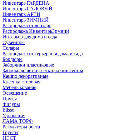
Инвентарь ГАРДЕНА
Инвентарь САДОВЫЙ
Инвентарь АРТИ
Инвентарь ЗИМНИЙ
Распродажа инвентарь
Распродажа ИнвентарьЗимний
Интерьер для дома и сада
Сувениры
Солары
Распродажа интерьер для дома и сада
Бордюры
Заборчики пластиковые
Заборы, решетки, сетки, кронштейны
Кашпо декоративные
Клеенка столовая
Мебель кованая
Освещение
Пруды
Фигуры
Etisso
Удобрения
ЛАМА ТОРФ
Регуляторы роста
Грунты
НЭСТ