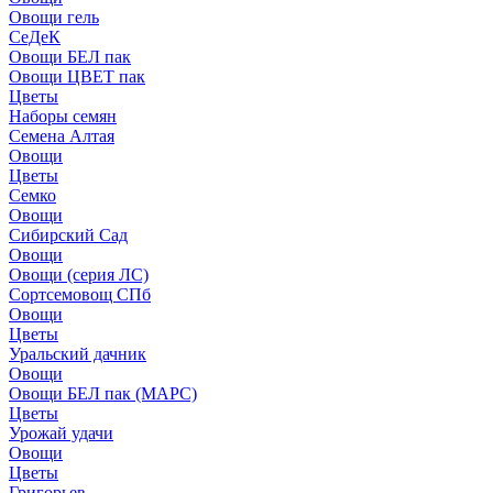
Овощи гель
СеДеК
Овощи БЕЛ пак
Овощи ЦВЕТ пак
Цветы
Наборы семян
Семена Алтая
Овощи
Цветы
Семко
Овощи
Сибирский Сад
Овощи
Овощи (серия ЛС)
Сортсемовощ СПб
Овощи
Цветы
Уральский дачник
Овощи
Овощи БЕЛ пак (МАРС)
Цветы
Урожай удачи
Овощи
Цветы
Григорьев