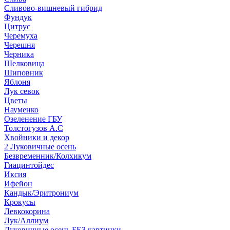
Сливово-вишневый гибрид
Фундук
Цитрус
Черемуха
Черешня
Черника
Шелковица
Шиповник
Яблоня
Лук севок
Цветы
Науменко
Озеленение ГБУ
Толстогузов А.С
Хвойники и декор
2 Луковичные осень
Безвременник/Колхикум
Гиацинтойдес
Иксия
Ифейон
Кандык/Эритрониум
Крокусы
Левкокорина
Лук/Аллиум
Луковичные осень БЕЗ картинки