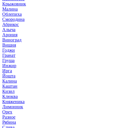
Крыжовник
Малина
Облепиха
Смородина
Абрикос
Алыча
Арония
Виноград
Вишня
Годжи
Гранат
Груша
Инжир
Ирга
Йошта
Калина
Каштан
Кизил
Клюква
Княженика
Лимонник
Орех
Разное
Рябина
Слива