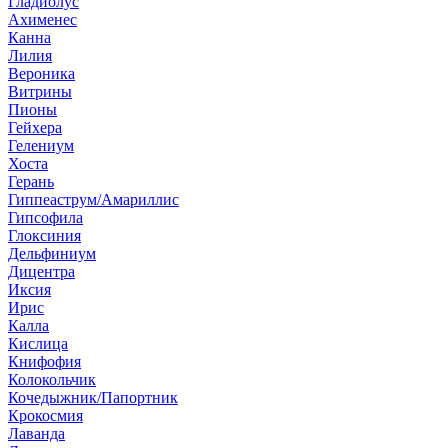
Гладиолус
Ахименес
Канна
Лилия
Вероника
Витрины
Пионы
Гейхера
Гелениум
Хоста
Герань
Гиппеаструм/Амариллис
Гипсофила
Глоксиния
Дельфиниум
Дицентра
Иксия
Ирис
Калла
Кислица
Книфофия
Колокольчик
Кочедыжник/Папортник
Крокосмия
Лаванда