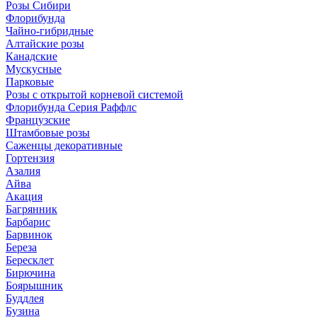
Розы Сибири
Флорибунда
Чайно-гибридные
Алтайские розы
Канадские
Мускусные
Парковые
Розы с открытой корневой системой
Флорибунда Серия Раффлс
Французские
Штамбовые розы
Саженцы декоративные
Гортензия
Азалия
Айва
Акация
Багрянник
Барбарис
Барвинок
Береза
Бересклет
Бирючина
Боярышник
Буддлея
Бузина