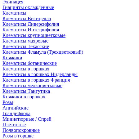
Эхинацея
Гиацинты охлажденные
Клематисы
Клематисы Витицелла
Клематисы Диверсифолия
Клематисы Интегрифолия
Клематисы крупноцветковые
Клематисы махровые
Клематисы Техасские
Клематисы Фламула (Трехцветковый)
Княжики
Клематисы ботанические
Клематисы в горшках
Клематисы в горшках Нидерланды
Клематисы в горшках Франция
Клематисы мелкоцветковые
Клематисы Тангутика
Княжики в горшках
Розы
Английские
Грандифлора
Миниатюрные / Спрей
Плетистые
Почвопокровные
Розы в горшке