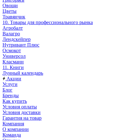
Овощи
Цветы
Травянчик
10. Товары для профессионального рынка
Агробалт
Валагро
Лендскейпер
Нутривант Плюс
Осмокот
Универсол
Класманн
11. Книги
Лунный календарь
Акции
Услуги
Блог
Бренды
Как купить
Условия оплаты
Условия доставки
Гарантия на товар
Компания
О компании
Команда