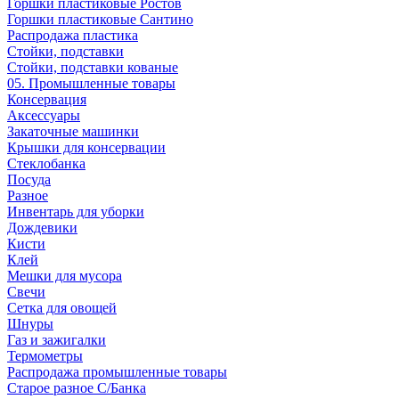
Горшки пластиковые Ростов
Горшки пластиковые Сантино
Распродажа пластика
Стойки, подставки
Стойки, подставки кованые
05. Промышленные товары
Консервация
Аксессуары
Закаточные машинки
Крышки для консервации
Стеклобанка
Посуда
Разное
Инвентарь для уборки
Дождевики
Кисти
Клей
Мешки для мусора
Свечи
Сетка для овощей
Шнуры
Газ и зажигалки
Термометры
Распродажа промышленные товары
Старое разное С/Банка