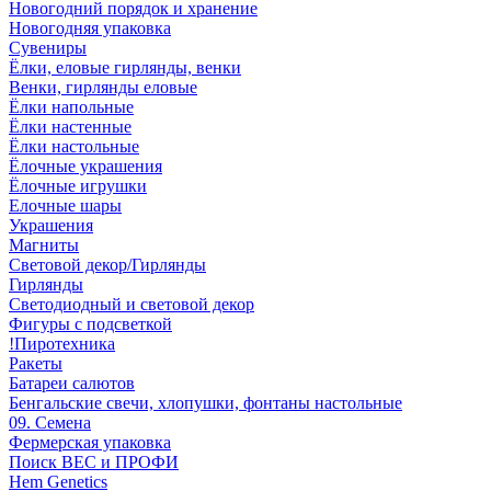
Новогодний порядок и хранение
Новогодняя упаковка
Сувениры
Ёлки, еловые гирлянды, венки
Венки, гирлянды еловые
Ёлки напольные
Ёлки настенные
Ёлки настольные
Ёлочные украшения
Ёлочные игрушки
Елочные шары
Украшения
Магниты
Световой декор/Гирлянды
Гирлянды
Светодиодный и световой декор
Фигуры с подсветкой
!Пиротехника
Ракеты
Батареи салютов
Бенгальские свечи, хлопушки, фонтаны настольные
09. Семена
Фермерская упаковка
Поиск ВЕС и ПРОФИ
Hem Genetics