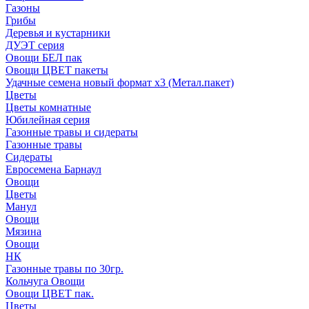
Газоны
Грибы
Деревья и кустарники
ДУЭТ серия
Овощи БЕЛ пак
Овощи ЦВЕТ пакеты
Удачные семена новый формат х3 (Метал.пакет)
Цветы
Цветы комнатные
Юбилейная серия
Газонные травы и сидераты
Газонные травы
Сидераты
Евросемена Барнаул
Овощи
Цветы
Манул
Овощи
Мязина
Овощи
НК
Газонные травы по 30гр.
Кольчуга Овощи
Овощи ЦВЕТ пак.
Цветы