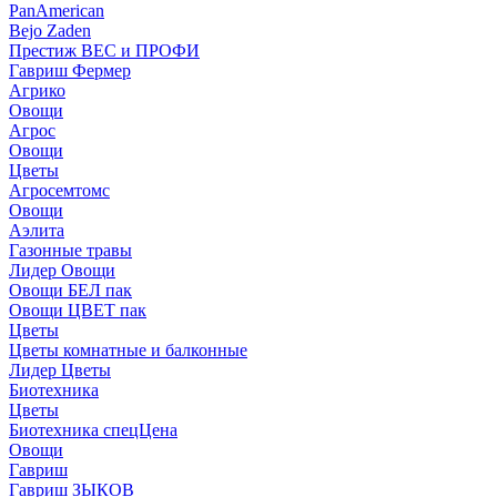
PanAmerican
Bejo Zaden
Престиж ВЕС и ПРОФИ
Гавриш Фермер
Агрико
Овощи
Агрос
Овощи
Цветы
Агросемтомс
Овощи
Аэлита
Газонные травы
Лидер Овощи
Овощи БЕЛ пак
Овощи ЦВЕТ пак
Цветы
Цветы комнатные и балконные
Лидер Цветы
Биотехника
Цветы
Биотехника спецЦена
Овощи
Гавриш
Гавриш ЗЫКОВ