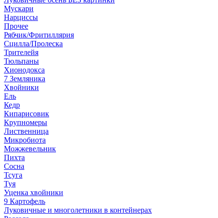
Мускари
Нарциссы
Прочее
Рябчик/Фритиллярия
Сцилла/Пролеска
Трителейя
Тюльпаны
Хионодокса
7 Земляника
Хвойники
Ель
Кедр
Кипарисовик
Крупномеры
Лиственница
Микробиота
Можжевельник
Пихта
Сосна
Тсуга
Туя
Уценка хвойники
9 Картофель
Луковичные и многолетники в контейнерах