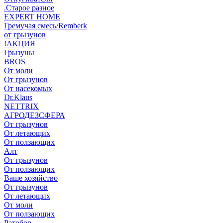
.Старое разное
EXPERT HOME
Гремучая смесь/Remberk
от грызунов
!АКЦИЯ
Грызуны
BROS
От моли
От грызунов
От насекомых
Dr.Klaus
NETTRIX
АГРОДЕЗСФЕРА
От грызунов
От летающих
От ползающих
Алт
От грызунов
От ползающих
Ваше хозяйство
От грызунов
От летающих
От моли
От ползающих
Ратобор