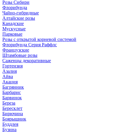
Розы Сибири
Флорибунда
Чайно-гибридные
Алтайские розы
Канадские
Мускусные
Парковые
Розы с открытой корневой системой
Флорибунда Серия Раффлс
Французские
Штамбовые розы
Саженцы декоративные
Гортензия
Азалия
Айва
Акация
Багрянник
Барбарис
Барвинок
Береза
Бересклет
Бирючина
Боярышник
Буддлея
Бузина