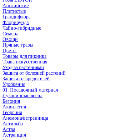
Английские
Плетистые
Грандифлора
Флорибунда
Чайно-гибридные
Семена
Овощи
Пряные травы
Цветы
Товары для пикника
Трава искусственная
Уход за растениями
Защита от болезней растений
Защита от вредителей
Удобрения
01. Посадочный материал
Луковичные весна
Бегония
Аквилегия
Георгина
Анемона/ветренница
Астильба
Астра
Астранция