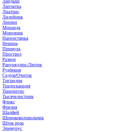
Ландыш
Лапчатка
Лиатрис
Лилейник
Люпин
Монарда
Морозник
Наперстянка
Нерина
Примула
Прострел
Разное
Ранункулюс/Лютик
Рудбекия
Седум/Очиток
Тигридия
Традесканция
Трициртис
Тысячелистник
Флокс
Фрезия
Шалфей
Ширококолокольчик
Шток роза
Эремурус