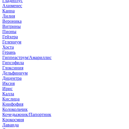
Гладиолус
Ахименес
Канна
Лилия
Вероника
Витрины
Пионы
Гейхера
Гелениум
Хоста
Герань
Гиппеаструм/Амариллис
Гипсофила
Глоксиния
Дельфиниум
Дицентра
Иксия
Ирис
Калла
Кислица
Книфофия
Колокольчик
Кочедыжник/Папортник
Крокосмия
Лаванда