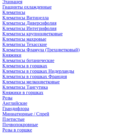
Эхинацея
Гиацинты охлажденные
Клематисы
Клематисы Витицелла
Клематисы Диверсифолия
Клематисы Интегрифолия
Клематисы крупноцветковые
Клематисы махровые
Клематисы Техасские
Клематисы Фламула (Трехцветковый)
Княжики
Клематисы ботанические
Клематисы в горшках
Клематисы в горшках Нидерланды
Клематисы в горшках Франция
Клематисы мелкоцветковые
Клематисы Тангутика
Княжики в горшках
Розы
Английские
Грандифлора
Миниатюрные / Спрей
Плетистые
Почвопокровные
Розы в горшке