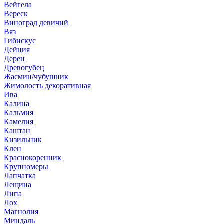
Вейгела
Вереск
Виноград девичий
Вяз
Гибискус
Дейция
Дерен
Древогубец
Жасмин/чубушник
Жимолость декоративная
Ива
Калина
Кальмия
Камелия
Каштан
Кизильник
Клен
Краснокоренник
Крупномеры
Лапчатка
Лещина
Липа
Лох
Магнолия
Миндаль