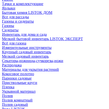
Тачки и комплектующие
Ярлыки
Бытовая химия LISTOK ДОМ
Все для рассады
Газоны и сидераты
Газоны
Сидераты
Инвентарь для дома и сада
Мелкий бытовой инвентарь LISTOK ЭКСПЕРТ
Всё для газона
Измерительные инструменты
Крупный садовый инвентарь
Мелкий садовый инвентарь
Секаторы,ножницы,сучкорезы,ножи
Распродажа
Материалы для укрытия растений
Кокосовое полотно
Парники садовые
Приствольные круги
Пленка
Укрывной материал
Полив
Полив комнатный
Полив садовый
Розы LISTOK