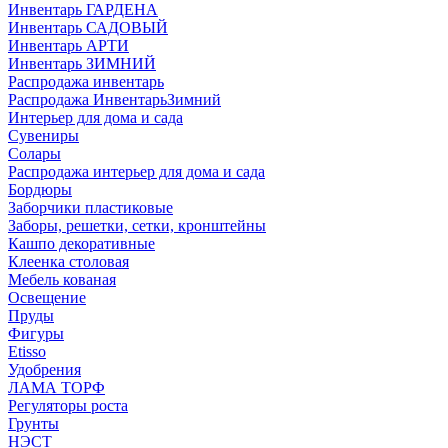
Инвентарь ГАРДЕНА
Инвентарь САДОВЫЙ
Инвентарь АРТИ
Инвентарь ЗИМНИЙ
Распродажа инвентарь
Распродажа ИнвентарьЗимний
Интерьер для дома и сада
Сувениры
Солары
Распродажа интерьер для дома и сада
Бордюры
Заборчики пластиковые
Заборы, решетки, сетки, кронштейны
Кашпо декоративные
Клеенка столовая
Мебель кованая
Освещение
Пруды
Фигуры
Etisso
Удобрения
ЛАМА ТОРФ
Регуляторы роста
Грунты
НЭСТ