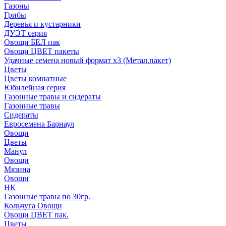
Газоны
Грибы
Деревья и кустарники
ДУЭТ серия
Овощи БЕЛ пак
Овощи ЦВЕТ пакеты
Удачные семена новый формат х3 (Метал.пакет)
Цветы
Цветы комнатные
Юбилейная серия
Газонные травы и сидераты
Газонные травы
Сидераты
Евросемена Барнаул
Овощи
Цветы
Манул
Овощи
Мязина
Овощи
НК
Газонные травы по 30гр.
Кольчуга Овощи
Овощи ЦВЕТ пак.
Цветы