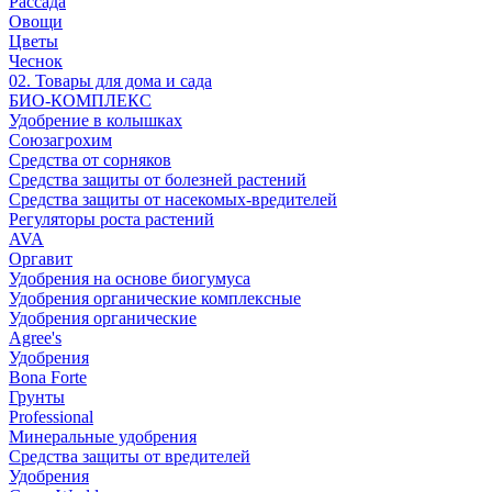
Рассада
Овощи
Цветы
Чеснок
02. Товары для дома и сада
БИО-КОМПЛЕКС
Удобрение в колышках
Союзагрохим
Средства от сорняков
Средства защиты от болезней растений
Средства защиты от насекомых-вредителей
Регуляторы роста растений
AVA
Оргавит
Удобрения на основе биогумуса
Удобрения органические комплексные
Удобрения органические
Agree's
Удобрения
Bona Forte
Грунты
Professional
Минеральные удобрения
Средства защиты от вредителей
Удобрения