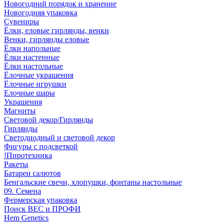
Новогодний порядок и хранение
Новогодняя упаковка
Сувениры
Ёлки, еловые гирлянды, венки
Венки, гирлянды еловые
Ёлки напольные
Ёлки настенные
Ёлки настольные
Ёлочные украшения
Ёлочные игрушки
Елочные шары
Украшения
Магниты
Световой декор/Гирлянды
Гирлянды
Светодиодный и световой декор
Фигуры с подсветкой
!Пиротехника
Ракеты
Батареи салютов
Бенгальские свечи, хлопушки, фонтаны настольные
09. Семена
Фермерская упаковка
Поиск ВЕС и ПРОФИ
Hem Genetics