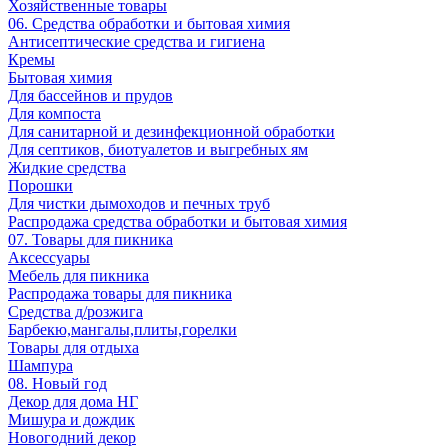
Хозяйственные товары
06. Средства обработки и бытовая химия
Антисептические средства и гигиена
Кремы
Бытовая химия
Для бассейнов и прудов
Для компоста
Для санитарной и дезинфекционной обработки
Для септиков, биотуалетов и выгребных ям
Жидкие средства
Порошки
Для чистки дымоходов и печных труб
Распродажа средства обработки и бытовая химия
07. Товары для пикника
Аксессуары
Мебель для пикника
Распродажа товары для пикника
Средства д/розжига
Барбекю,мангалы,плиты,горелки
Товары для отдыха
Шампура
08. Новый год
Декор для дома НГ
Мишура и дождик
Новогодний декор