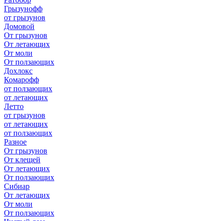
Грызунофф
от грызунов
Домовой
От грызунов
От летающих
От моли
От ползающих
Дохлокс
Комарофф
от ползающих
от летающих
Летто
от грызунов
от летающих
от ползающих
Разное
От грызунов
От клещей
От летающих
От ползающих
Сибиар
От летающих
От моли
От ползающих