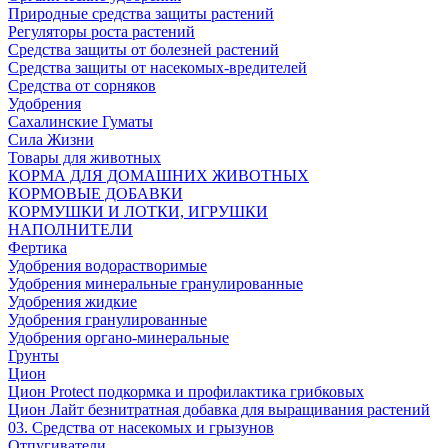
Природные средства защиты растений
Регуляторы роста растений
Средства защиты от болезней растений
Средства защиты от насекомых-вредителей
Средства от сорняков
Удобрения
Сахалинские Гуматы
Сила Жизни
Товары для животных
КОРМА ДЛЯ ДОМАШНИХ ЖИВОТНЫХ
КОРМОВЫЕ ДОБАВКИ
КОРМУШКИ И ЛОТКИ, ИГРУШКИ
НАПОЛНИТЕЛИ
Фертика
Удобрения водорастворимые
Удобрения минеральные гранулированные
Удобрения жидкие
Удобрения гранулированные
Удобрения органо-минеральные
Грунты
Цион
Цион Protect подкормка и профилактика грибковых
Цион Лайт безнитратная добавка для выращивания растений
03. Средства от насекомых и грызунов
Отпугиватели