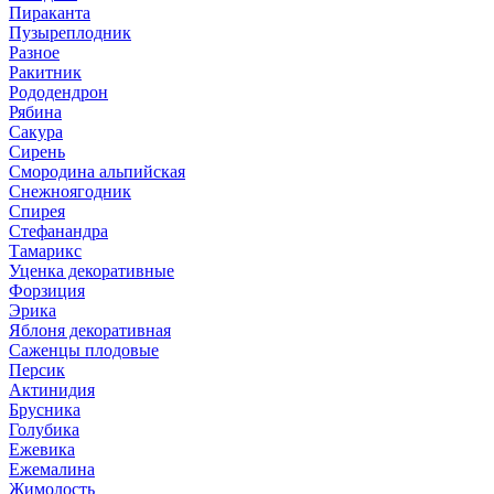
Пираканта
Пузыреплодник
Разное
Ракитник
Рододендрон
Рябина
Сакура
Сирень
Смородина альпийская
Снежноягодник
Спирея
Стефанандра
Тамарикс
Уценка декоративные
Форзиция
Эрика
Яблоня декоративная
Саженцы плодовые
Персик
Актинидия
Брусника
Голубика
Ежевика
Ежемалина
Жимолость