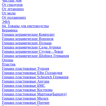
Чистый дом
От грызунов
От летающих
От моли
От ползающих
ЭФА
04. Товары для цветоводства
Керамика
Горшки керамические Композит
Горшки керамические Воронеж
Горшки керамические Польша
Горшки керамические Сады Аурики
Горшки керамические Студия - Декор
Горшки керамические Шойрих Германия
Опоры
Пластик
Горшки пластиковые Турция
Горшки пластиковые Elho Голландия
Горшки пластиковые Scheuriсh Германия
Горшки пластиковые Ангора
Горшки пластиковые БМС
Горшки пластиковые Кострома
Горшки пластиковые Мартика(Барнаул)
Горшки пластиковые Милих
Горшки пластиковые Прочие