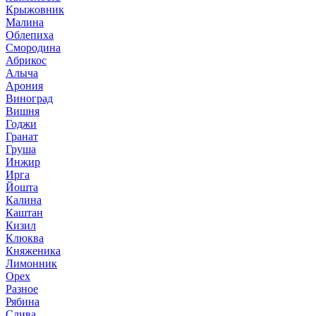
Крыжовник
Малина
Облепиха
Смородина
Абрикос
Алыча
Арония
Виноград
Вишня
Годжи
Гранат
Груша
Инжир
Ирга
Йошта
Калина
Каштан
Кизил
Клюква
Княженика
Лимонник
Орех
Разное
Рябина
Слива