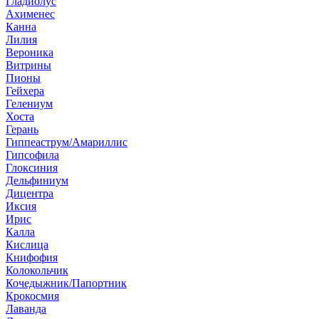
Гладиолус
Ахименес
Канна
Лилия
Вероника
Витрины
Пионы
Гейхера
Гелениум
Хоста
Герань
Гиппеаструм/Амариллис
Гипсофила
Глоксиния
Дельфиниум
Дицентра
Иксия
Ирис
Калла
Кислица
Книфофия
Колокольчик
Кочедыжник/Папортник
Крокосмия
Лаванда