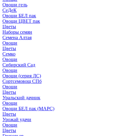
Овощи гель
СеДеК
Овощи БЕЛ пак
Овощи ЦВЕТ пак
Цветы
Наборы семян
Семена Алтая
Овощи
Цветы
Семко
Овощи
Сибирский Сад
Овощи
Овощи (серия ЛС)
Сортсемовощ СПб
Овощи
Цветы
Уральский дачник
Овощи
Овощи БЕЛ пак (МАРС)
Цветы
Урожай удачи
Овощи
Цветы
Григорьев