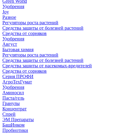
Green World
Удобрения
Joy
Разное
Регуляторы роста растений
Средства защиты от болезней растений
Средства от сорняков
Удобрения
Август
Бытовая химия
Регуляторы роста растений
Средства защиты от болезней растений
Средства защиты от насекомых-вредителей
Средства от сорняков
Серия ПРОФИ
АгроТехГумат
Удобрения
Аминосил
Паста/гель
Гранулы
Концентрат
Спрей
ЭМ Препараты
БашИнком
Пробиотики