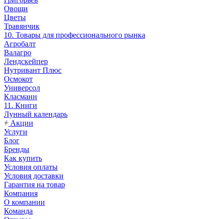
Овощи
Цветы
Травянчик
10. Товары для профессионального рынка
Агробалт
Валагро
Лендскейпер
Нутривант Плюс
Осмокот
Универсол
Класманн
11. Книги
Лунный календарь
Акции
Услуги
Блог
Бренды
Как купить
Условия оплаты
Условия доставки
Гарантия на товар
Компания
О компании
Команда