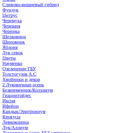
Сливово-вишневый гибрид
Фундук
Цитрус
Черемуха
Черешня
Черника
Шелковица
Шиповник
Яблоня
Лук севок
Цветы
Науменко
Озеленение ГБУ
Толстогузов А.С
Хвойники и декор
2 Луковичные осень
Безвременник/Колхикум
Гиацинтойдес
Иксия
Ифейон
Кандык/Эритрониум
Крокусы
Левкокорина
Лук/Аллиум
Луковичные осень БЕЗ картинки