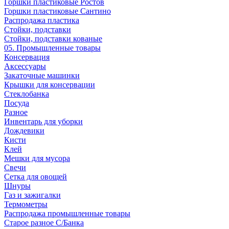
Горшки пластиковые Ростов
Горшки пластиковые Сантино
Распродажа пластика
Стойки, подставки
Стойки, подставки кованые
05. Промышленные товары
Консервация
Аксессуары
Закаточные машинки
Крышки для консервации
Стеклобанка
Посуда
Разное
Инвентарь для уборки
Дождевики
Кисти
Клей
Мешки для мусора
Свечи
Сетка для овощей
Шнуры
Газ и зажигалки
Термометры
Распродажа промышленные товары
Старое разное С/Банка