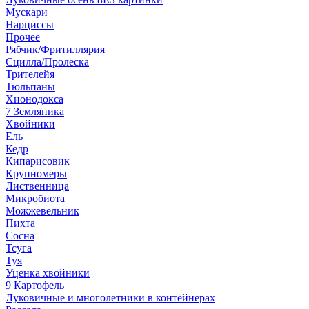
Мускари
Нарциссы
Прочее
Рябчик/Фритиллярия
Сцилла/Пролеска
Трителейя
Тюльпаны
Хионодокса
7 Земляника
Хвойники
Ель
Кедр
Кипарисовик
Крупномеры
Лиственница
Микробиота
Можжевельник
Пихта
Сосна
Тсуга
Туя
Уценка хвойники
9 Картофель
Луковичные и многолетники в контейнерах