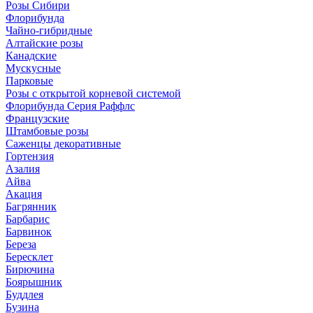
Розы Сибири
Флорибунда
Чайно-гибридные
Алтайские розы
Канадские
Мускусные
Парковые
Розы с открытой корневой системой
Флорибунда Серия Раффлс
Французские
Штамбовые розы
Саженцы декоративные
Гортензия
Азалия
Айва
Акация
Багрянник
Барбарис
Барвинок
Береза
Бересклет
Бирючина
Боярышник
Буддлея
Бузина