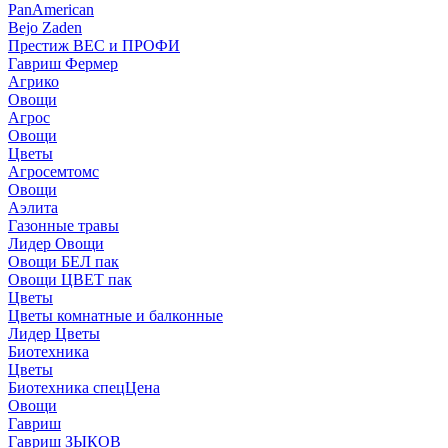
PanAmerican
Bejo Zaden
Престиж ВЕС и ПРОФИ
Гавриш Фермер
Агрико
Овощи
Агрос
Овощи
Цветы
Агросемтомс
Овощи
Аэлита
Газонные травы
Лидер Овощи
Овощи БЕЛ пак
Овощи ЦВЕТ пак
Цветы
Цветы комнатные и балконные
Лидер Цветы
Биотехника
Цветы
Биотехника спецЦена
Овощи
Гавриш
Гавриш ЗЫКОВ