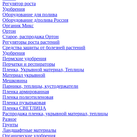
Регулятор роста
Удобрения
Оборудование для полива
Оборудование д/полива Россия
Органик Микс
Ортон
Старое, распродажа Ортон
Регуляторы роста растений
Средства защиты от болезней растений
Удобрения
Пермские удобрения
Перчатки и респираторы
Пленка, Укрывной материал, Теплицы
Материал укрывной
Мешковина
Парники, теплицы, кустодержатели
Пленка армированная
Пленка полиэтиленовая
Пленка пузырьковая
Пленка СВЕТЛИЦА
Распродажа пленка, укрывной материал, теплицы
Разное
Грунты
Ландшафтные материалы
Органические удобрения