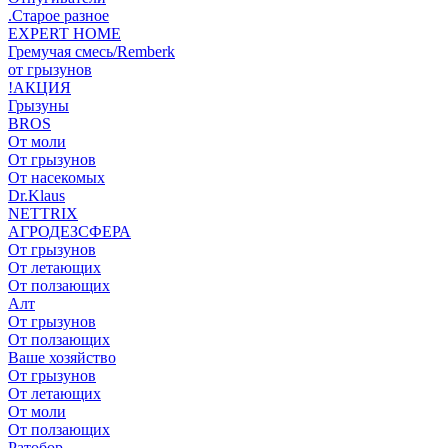
.Старое разное
EXPERT HOME
Гремучая смесь/Remberk
от грызунов
!АКЦИЯ
Грызуны
BROS
От моли
От грызунов
От насекомых
Dr.Klaus
NETTRIX
АГРОДЕЗСФЕРА
От грызунов
От летающих
От ползающих
Алт
От грызунов
От ползающих
Ваше хозяйство
От грызунов
От летающих
От моли
От ползающих
Ратобор