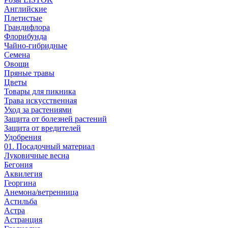
Английские
Плетистые
Грандифлора
Флорибунда
Чайно-гибридные
Семена
Овощи
Пряные травы
Цветы
Товары для пикника
Трава искусственная
Уход за растениями
Защита от болезней растений
Защита от вредителей
Удобрения
01. Посадочный материал
Луковичные весна
Бегония
Аквилегия
Георгина
Анемона/ветренница
Астильба
Астра
Астранция