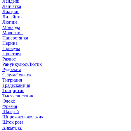
Ландыш
Лапчатка
Лиатрис
Лилейник
Люпин
Монарда
Морозник
Наперстянка
Нерина
Примула
Прострел
Разное
Ранункулюс/Лютик
Рудбекия
Седум/Очиток
Тигридия
Традесканция
Трициртис
Тысячелистник
Флокс
Фрезия
Шалфей
Ширококолокольчик
Шток роза
Эремурус