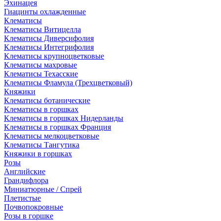
Эхинацея
Гиацинты охлажденные
Клематисы
Клематисы Витицелла
Клематисы Диверсифолия
Клематисы Интегрифолия
Клематисы крупноцветковые
Клематисы махровые
Клематисы Техасские
Клематисы Фламула (Трехцветковый)
Княжики
Клематисы ботанические
Клематисы в горшках
Клематисы в горшках Нидерланды
Клематисы в горшках Франция
Клематисы мелкоцветковые
Клематисы Тангутика
Княжики в горшках
Розы
Английские
Грандифлора
Миниатюрные / Спрей
Плетистые
Почвопокровные
Розы в горшке