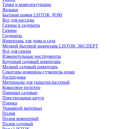
Тачки и комплектующие
Ярлыки
Бытовая химия LISTOK ДОМ
Все для рассады
Газоны и сидераты
Газоны
Сидераты
Инвентарь для дома и сада
Мелкий бытовой инвентарь LISTOK ЭКСПЕРТ
Всё для газона
Измерительные инструменты
Крупный садовый инвентарь
Мелкий садовый инвентарь
Секаторы,ножницы,сучкорезы,ножи
Распродажа
Материалы для укрытия растений
Кокосовое полотно
Парники садовые
Приствольные круги
Пленка
Укрывной материал
Полив
Полив комнатный
Полив садовый
Розы LISTOK