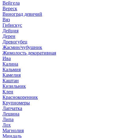
Вейгела
Вереск
Виноград девичий
Вяз
Гибискус
Дейция
Дерен
Древогубец
Жасмин/чубушник
Жимолость декоративная
Ива
Калина
Кальмия
Камелия
Каштан
Кизильник
Клен
Краснокоренник
Крупномеры
Лапчатка
Лещина
Липа
Лох
Магнолия
Миндаль