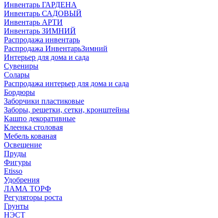
Инвентарь ГАРДЕНА
Инвентарь САДОВЫЙ
Инвентарь АРТИ
Инвентарь ЗИМНИЙ
Распродажа инвентарь
Распродажа ИнвентарьЗимний
Интерьер для дома и сада
Сувениры
Солары
Распродажа интерьер для дома и сада
Бордюры
Заборчики пластиковые
Заборы, решетки, сетки, кронштейны
Кашпо декоративные
Клеенка столовая
Мебель кованая
Освещение
Пруды
Фигуры
Etisso
Удобрения
ЛАМА ТОРФ
Регуляторы роста
Грунты
НЭСТ