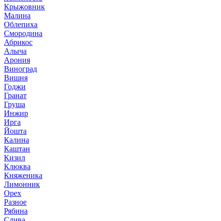
Крыжовник
Малина
Облепиха
Смородина
Абрикос
Алыча
Арония
Виноград
Вишня
Годжи
Гранат
Груша
Инжир
Ирга
Йошта
Калина
Каштан
Кизил
Клюква
Княженика
Лимонник
Орех
Разное
Рябина
Слива