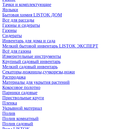
Тачки и комплектующие
Ярлыки
Бытовая химия LISTOK ДОМ
Все для рассады
Газоны и сидераты
Газоны
Сидераты
Инвентарь для дома и сада
Мелкий бытовой инвентарь LISTOK ЭКСПЕРТ
Всё для газона
Измерительные инструменты
Крупный садовый инвентарь
Мелкий садовый инвентарь
Секаторы,ножницы,сучкорезы,ножи
Распродажа
Материалы для укрытия растений
Кокосовое полотно
Парники садовые
Приствольные круги
Пленка
Укрывной материал
Полив
Полив комнатный
Полив садовый
Розы LISTOK