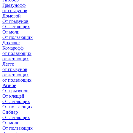
Грызунофф
от грызунов
Домовой
От грызунов
От летающих
От моли
От ползающих
Дохлокс
Комарофф
от ползающих
от летающих
Летто
от грызунов
от летающих
от ползающих
Разное
От грызунов
От клещей
От летающих
От ползающих
Сибиар
От летающих
От моли
От ползающих