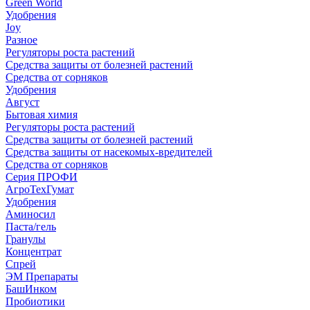
Green World
Удобрения
Joy
Разное
Регуляторы роста растений
Средства защиты от болезней растений
Средства от сорняков
Удобрения
Август
Бытовая химия
Регуляторы роста растений
Средства защиты от болезней растений
Средства защиты от насекомых-вредителей
Средства от сорняков
Серия ПРОФИ
АгроТехГумат
Удобрения
Аминосил
Паста/гель
Гранулы
Концентрат
Спрей
ЭМ Препараты
БашИнком
Пробиотики