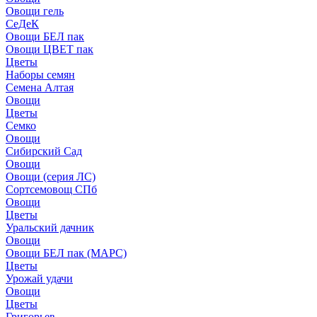
Овощи гель
СеДеК
Овощи БЕЛ пак
Овощи ЦВЕТ пак
Цветы
Наборы семян
Семена Алтая
Овощи
Цветы
Семко
Овощи
Сибирский Сад
Овощи
Овощи (серия ЛС)
Сортсемовощ СПб
Овощи
Цветы
Уральский дачник
Овощи
Овощи БЕЛ пак (МАРС)
Цветы
Урожай удачи
Овощи
Цветы
Григорьев