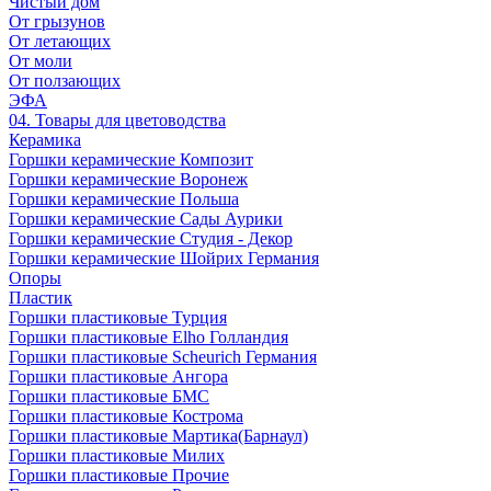
Чистый дом
От грызунов
От летающих
От моли
От ползающих
ЭФА
04. Товары для цветоводства
Керамика
Горшки керамические Композит
Горшки керамические Воронеж
Горшки керамические Польша
Горшки керамические Сады Аурики
Горшки керамические Студия - Декор
Горшки керамические Шойрих Германия
Опоры
Пластик
Горшки пластиковые Турция
Горшки пластиковые Elho Голландия
Горшки пластиковые Scheuriсh Германия
Горшки пластиковые Ангора
Горшки пластиковые БМС
Горшки пластиковые Кострома
Горшки пластиковые Мартика(Барнаул)
Горшки пластиковые Милих
Горшки пластиковые Прочие