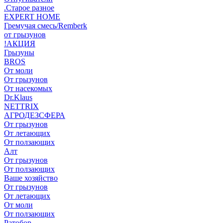
.Старое разное
EXPERT HOME
Гремучая смесь/Remberk
от грызунов
!АКЦИЯ
Грызуны
BROS
От моли
От грызунов
От насекомых
Dr.Klaus
NETTRIX
АГРОДЕЗСФЕРА
От грызунов
От летающих
От ползающих
Алт
От грызунов
От ползающих
Ваше хозяйство
От грызунов
От летающих
От моли
От ползающих
Ратобор