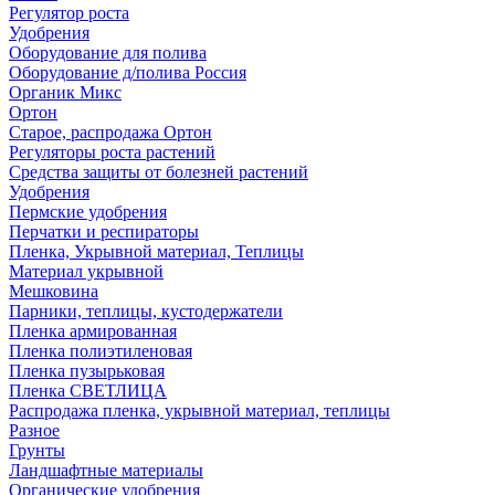
Регулятор роста
Удобрения
Оборудование для полива
Оборудование д/полива Россия
Органик Микс
Ортон
Старое, распродажа Ортон
Регуляторы роста растений
Средства защиты от болезней растений
Удобрения
Пермские удобрения
Перчатки и респираторы
Пленка, Укрывной материал, Теплицы
Материал укрывной
Мешковина
Парники, теплицы, кустодержатели
Пленка армированная
Пленка полиэтиленовая
Пленка пузырьковая
Пленка СВЕТЛИЦА
Распродажа пленка, укрывной материал, теплицы
Разное
Грунты
Ландшафтные материалы
Органические удобрения