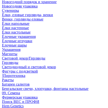
Новогодний порядок и хранение
Новогодняя упаковка
Сувениры
Ёлки, еловые гирлянды, венки
Венки, гирлянды еловые
Ёлки напольные
Ёлки настенные
Ёлки настольные
Ёлочные украшения
Ёлочные игрушки
Елочные шары
Украшения
Магниты
Световой декор/Гирлянды
Гирлянды
Светодиодный и световой декор
Фигуры с подсветкой
!Пиротехника
Ракеты
Батареи салютов
Бенгальские свечи, хлопушки, фонтаны настольные
09. Семена
Фермерская упаковка
Поиск ВЕС и ПРОФИ
Hem Genetics