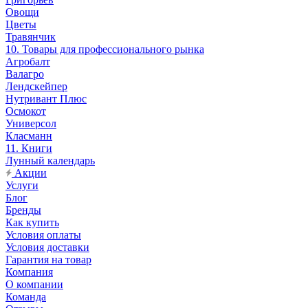
Овощи
Цветы
Травянчик
10. Товары для профессионального рынка
Агробалт
Валагро
Лендскейпер
Нутривант Плюс
Осмокот
Универсол
Класманн
11. Книги
Лунный календарь
Акции
Услуги
Блог
Бренды
Как купить
Условия оплаты
Условия доставки
Гарантия на товар
Компания
О компании
Команда