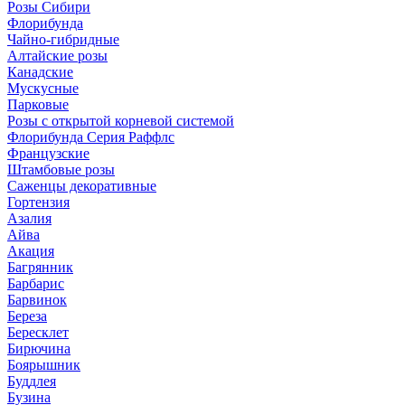
Розы Сибири
Флорибунда
Чайно-гибридные
Алтайские розы
Канадские
Мускусные
Парковые
Розы с открытой корневой системой
Флорибунда Серия Раффлс
Французские
Штамбовые розы
Саженцы декоративные
Гортензия
Азалия
Айва
Акация
Багрянник
Барбарис
Барвинок
Береза
Бересклет
Бирючина
Боярышник
Буддлея
Бузина