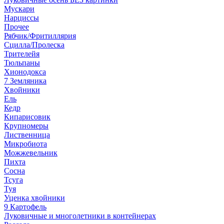
Мускари
Нарциссы
Прочее
Рябчик/Фритиллярия
Сцилла/Пролеска
Трителейя
Тюльпаны
Хионодокса
7 Земляника
Хвойники
Ель
Кедр
Кипарисовик
Крупномеры
Лиственница
Микробиота
Можжевельник
Пихта
Сосна
Тсуга
Туя
Уценка хвойники
9 Картофель
Луковичные и многолетники в контейнерах