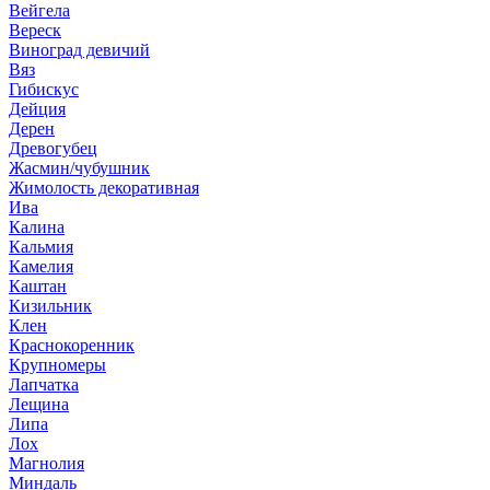
Вейгела
Вереск
Виноград девичий
Вяз
Гибискус
Дейция
Дерен
Древогубец
Жасмин/чубушник
Жимолость декоративная
Ива
Калина
Кальмия
Камелия
Каштан
Кизильник
Клен
Краснокоренник
Крупномеры
Лапчатка
Лещина
Липа
Лох
Магнолия
Миндаль