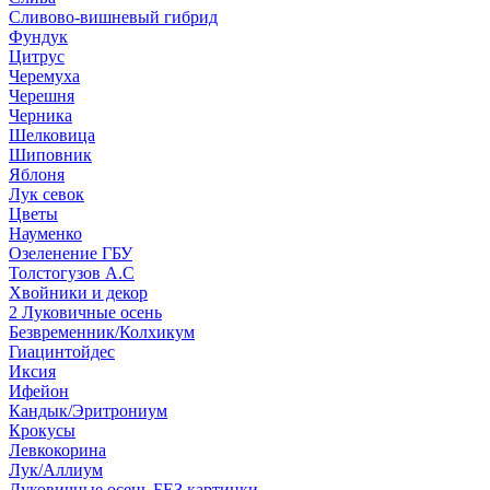
Сливово-вишневый гибрид
Фундук
Цитрус
Черемуха
Черешня
Черника
Шелковица
Шиповник
Яблоня
Лук севок
Цветы
Науменко
Озеленение ГБУ
Толстогузов А.С
Хвойники и декор
2 Луковичные осень
Безвременник/Колхикум
Гиацинтойдес
Иксия
Ифейон
Кандык/Эритрониум
Крокусы
Левкокорина
Лук/Аллиум
Луковичные осень БЕЗ картинки