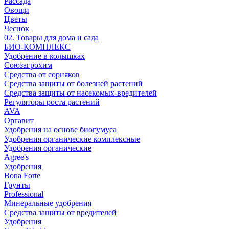
Рассада
Овощи
Цветы
Чеснок
02. Товары для дома и сада
БИО-КОМПЛЕКС
Удобрение в колышках
Союзагрохим
Средства от сорняков
Средства защиты от болезней растений
Средства защиты от насекомых-вредителей
Регуляторы роста растений
AVA
Оргавит
Удобрения на основе биогумуса
Удобрения органические комплексные
Удобрения органические
Agree's
Удобрения
Bona Forte
Грунты
Professional
Минеральные удобрения
Средства защиты от вредителей
Удобрения