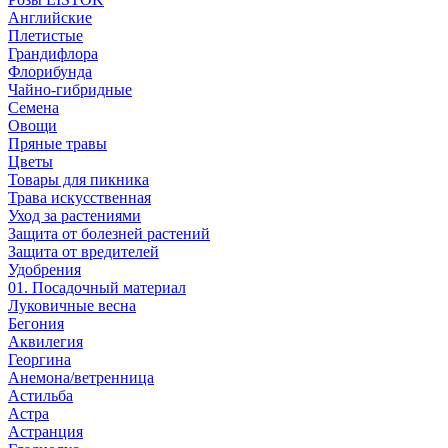
Английские
Плетистые
Грандифлора
Флорибунда
Чайно-гибридные
Семена
Овощи
Пряные травы
Цветы
Товары для пикника
Трава искусственная
Уход за растениями
Защита от болезней растений
Защита от вредителей
Удобрения
01. Посадочный материал
Луковичные весна
Бегония
Аквилегия
Георгина
Анемона/ветренница
Астильба
Астра
Астранция