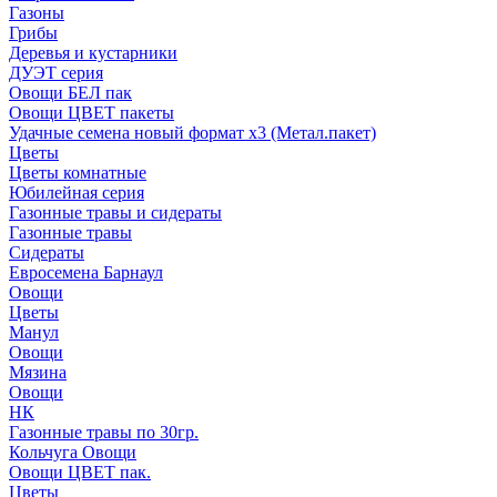
Газоны
Грибы
Деревья и кустарники
ДУЭТ серия
Овощи БЕЛ пак
Овощи ЦВЕТ пакеты
Удачные семена новый формат х3 (Метал.пакет)
Цветы
Цветы комнатные
Юбилейная серия
Газонные травы и сидераты
Газонные травы
Сидераты
Евросемена Барнаул
Овощи
Цветы
Манул
Овощи
Мязина
Овощи
НК
Газонные травы по 30гр.
Кольчуга Овощи
Овощи ЦВЕТ пак.
Цветы