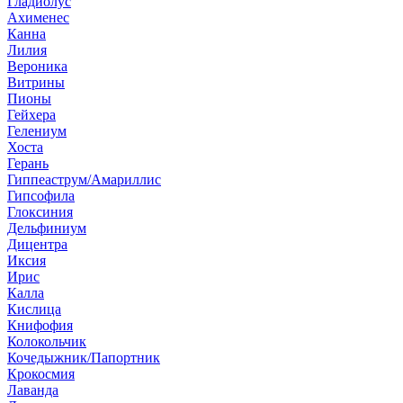
Гладиолус
Ахименес
Канна
Лилия
Вероника
Витрины
Пионы
Гейхера
Гелениум
Хоста
Герань
Гиппеаструм/Амариллис
Гипсофила
Глоксиния
Дельфиниум
Дицентра
Иксия
Ирис
Калла
Кислица
Книфофия
Колокольчик
Кочедыжник/Папортник
Крокосмия
Лаванда