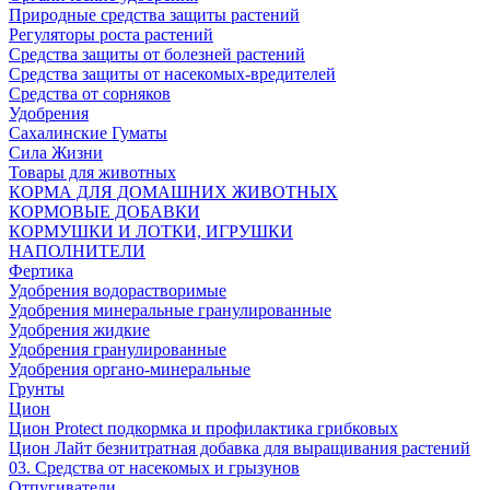
Природные средства защиты растений
Регуляторы роста растений
Средства защиты от болезней растений
Средства защиты от насекомых-вредителей
Средства от сорняков
Удобрения
Сахалинские Гуматы
Сила Жизни
Товары для животных
КОРМА ДЛЯ ДОМАШНИХ ЖИВОТНЫХ
КОРМОВЫЕ ДОБАВКИ
КОРМУШКИ И ЛОТКИ, ИГРУШКИ
НАПОЛНИТЕЛИ
Фертика
Удобрения водорастворимые
Удобрения минеральные гранулированные
Удобрения жидкие
Удобрения гранулированные
Удобрения органо-минеральные
Грунты
Цион
Цион Protect подкормка и профилактика грибковых
Цион Лайт безнитратная добавка для выращивания растений
03. Средства от насекомых и грызунов
Отпугиватели