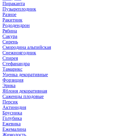
Пираканта
Пузыреплодник
Разное
Ракитник
Рододендрон
Рябина
Сакура
Сирень
Смородина альпийская
Снежноягодник
Спирея
Стефанандра
Тамарикс
Уценка декоративные
Форзиция
Эрика
Яблоня декоративная
Саженцы плодовые
Персик
Актинидия
Брусника
Голубика
Ежевика
Ежемалина
Жимолость