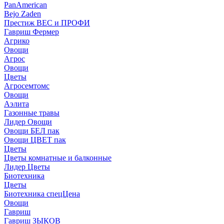
PanAmerican
Bejo Zaden
Престиж ВЕС и ПРОФИ
Гавриш Фермер
Агрико
Овощи
Агрос
Овощи
Цветы
Агросемтомс
Овощи
Аэлита
Газонные травы
Лидер Овощи
Овощи БЕЛ пак
Овощи ЦВЕТ пак
Цветы
Цветы комнатные и балконные
Лидер Цветы
Биотехника
Цветы
Биотехника спецЦена
Овощи
Гавриш
Гавриш ЗЫКОВ