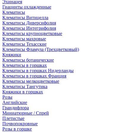
Эхинацея
Гиацинты охлажденные
Клематисы
Клематисы Витицелла
Клематисы Диверсифолия
Клематисы Интегрифолия
Клематисы крупноцветковые
Клематисы махровые
Клематисы Техасские
Клематисы Фламула (Трехцветковый)
Княжики
Клематисы ботанические
Клематисы в горшках
Клематисы в горшках Нидерланды
Клематисы в горшках Франция
Клематисы мелкоцветковые
Клематисы Тангутика
Княжики в горшках
Розы
Английские
Грандифлора
Миниатюрные / Спрей
Плетистые
Почвопокровные
Розы в горшке