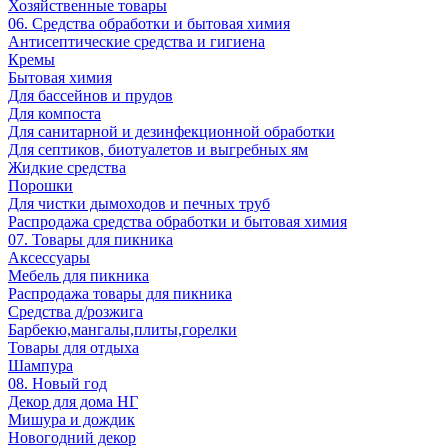
Хозяйственные товары
06. Средства обработки и бытовая химия
Антисептические средства и гигиена
Кремы
Бытовая химия
Для бассейнов и прудов
Для компоста
Для санитарной и дезинфекционной обработки
Для септиков, биотуалетов и выгребных ям
Жидкие средства
Порошки
Для чистки дымоходов и печных труб
Распродажа средства обработки и бытовая химия
07. Товары для пикника
Аксессуары
Мебель для пикника
Распродажа товары для пикника
Средства д/розжига
Барбекю,мангалы,плиты,горелки
Товары для отдыха
Шампура
08. Новый год
Декор для дома НГ
Мишура и дождик
Новогодний декор