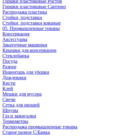
Горшки пластиковые Ростов
Горшки пластиковые Сантино
Распродажа пластика
Стойки, подставки
Стойки, подставки кованые
05. Промышленные товары
Консервация
Аксессуары
Закаточные машинки
Крышки для консервации
Стеклобанка
Посуда
Разное
Инвентарь для уборки
Дождевики
Кисти
Клей
Мешки для мусора
Свечи
Сетка для овощей
Шнуры
Газ и зажигалки
Термометры
Распродажа промышленные товары
Старое разное С/Банка