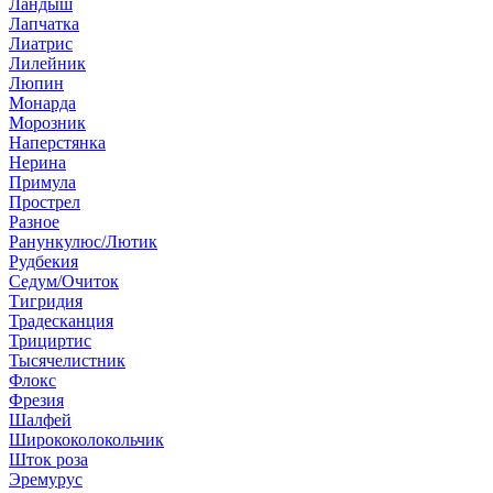
Ландыш
Лапчатка
Лиатрис
Лилейник
Люпин
Монарда
Морозник
Наперстянка
Нерина
Примула
Прострел
Разное
Ранункулюс/Лютик
Рудбекия
Седум/Очиток
Тигридия
Традесканция
Трициртис
Тысячелистник
Флокс
Фрезия
Шалфей
Ширококолокольчик
Шток роза
Эремурус