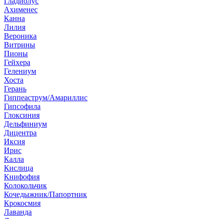
Гладиолус
Ахименес
Канна
Лилия
Вероника
Витрины
Пионы
Гейхера
Гелениум
Хоста
Герань
Гиппеаструм/Амариллис
Гипсофила
Глоксиния
Дельфиниум
Дицентра
Иксия
Ирис
Калла
Кислица
Книфофия
Колокольчик
Кочедыжник/Папортник
Крокосмия
Лаванда