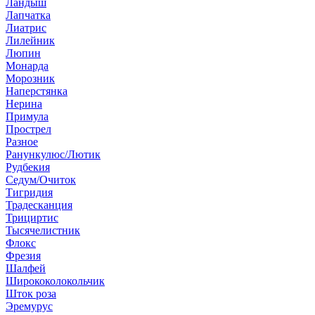
Ландыш
Лапчатка
Лиатрис
Лилейник
Люпин
Монарда
Морозник
Наперстянка
Нерина
Примула
Прострел
Разное
Ранункулюс/Лютик
Рудбекия
Седум/Очиток
Тигридия
Традесканция
Трициртис
Тысячелистник
Флокс
Фрезия
Шалфей
Ширококолокольчик
Шток роза
Эремурус