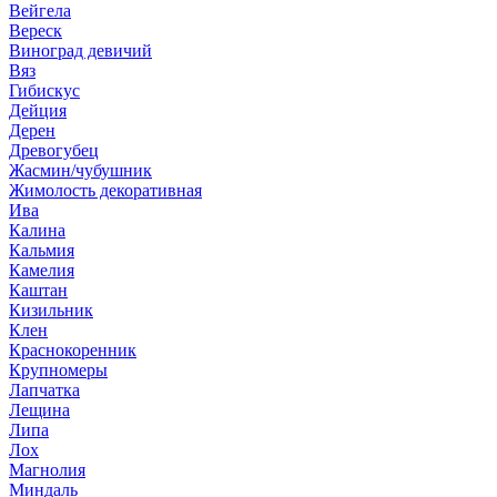
Вейгела
Вереск
Виноград девичий
Вяз
Гибискус
Дейция
Дерен
Древогубец
Жасмин/чубушник
Жимолость декоративная
Ива
Калина
Кальмия
Камелия
Каштан
Кизильник
Клен
Краснокоренник
Крупномеры
Лапчатка
Лещина
Липа
Лох
Магнолия
Миндаль