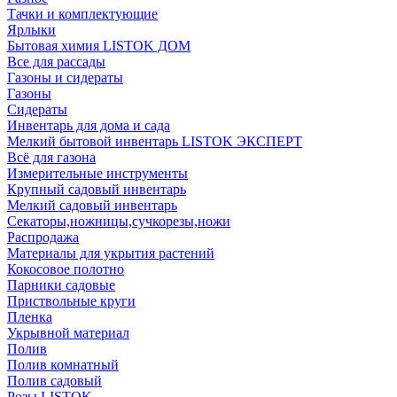
Тачки и комплектующие
Ярлыки
Бытовая химия LISTOK ДОМ
Все для рассады
Газоны и сидераты
Газоны
Сидераты
Инвентарь для дома и сада
Мелкий бытовой инвентарь LISTOK ЭКСПЕРТ
Всё для газона
Измерительные инструменты
Крупный садовый инвентарь
Мелкий садовый инвентарь
Секаторы,ножницы,сучкорезы,ножи
Распродажа
Материалы для укрытия растений
Кокосовое полотно
Парники садовые
Приствольные круги
Пленка
Укрывной материал
Полив
Полив комнатный
Полив садовый
Розы LISTOK