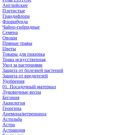
Английские
Плетистые
Грандифлора
Флорибунда
Чайно-гибридные
Семена
Овощи
Пряные травы
Цветы
Товары для пикника
Трава искусственная
Уход за растениями
Защита от болезней растений
Защита от вредителей
Удобрения
01. Посадочный материал
Луковичные весна
Бегония
Аквилегия
Георгина
Анемона/ветренница
Астильба
Астра
Астранция