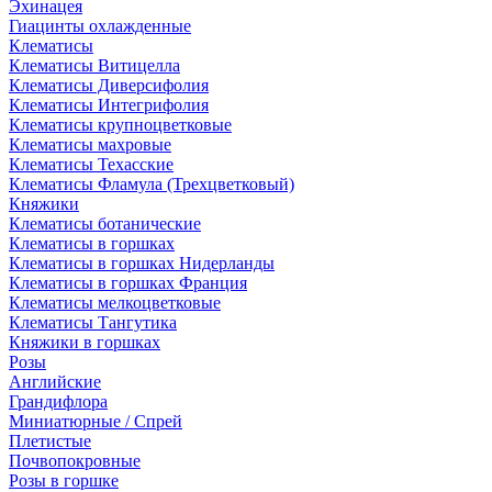
Эхинацея
Гиацинты охлажденные
Клематисы
Клематисы Витицелла
Клематисы Диверсифолия
Клематисы Интегрифолия
Клематисы крупноцветковые
Клематисы махровые
Клематисы Техасские
Клематисы Фламула (Трехцветковый)
Княжики
Клематисы ботанические
Клематисы в горшках
Клематисы в горшках Нидерланды
Клематисы в горшках Франция
Клематисы мелкоцветковые
Клематисы Тангутика
Княжики в горшках
Розы
Английские
Грандифлора
Миниатюрные / Спрей
Плетистые
Почвопокровные
Розы в горшке