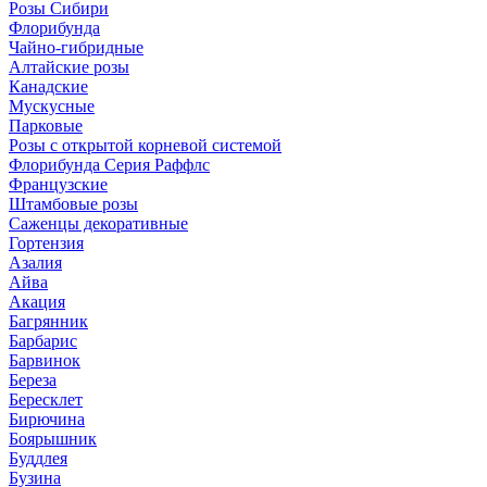
Розы Сибири
Флорибунда
Чайно-гибридные
Алтайские розы
Канадские
Мускусные
Парковые
Розы с открытой корневой системой
Флорибунда Серия Раффлс
Французские
Штамбовые розы
Саженцы декоративные
Гортензия
Азалия
Айва
Акация
Багрянник
Барбарис
Барвинок
Береза
Бересклет
Бирючина
Боярышник
Буддлея
Бузина