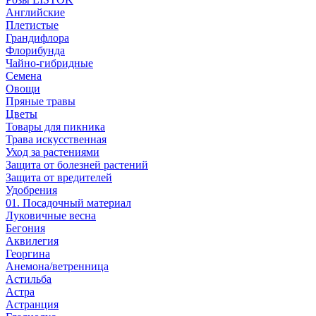
Английские
Плетистые
Грандифлора
Флорибунда
Чайно-гибридные
Семена
Овощи
Пряные травы
Цветы
Товары для пикника
Трава искусственная
Уход за растениями
Защита от болезней растений
Защита от вредителей
Удобрения
01. Посадочный материал
Луковичные весна
Бегония
Аквилегия
Георгина
Анемона/ветренница
Астильба
Астра
Астранция