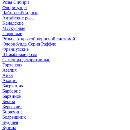
Розы Сибири
Флорибунда
Чайно-гибридные
Алтайские розы
Канадские
Мускусные
Парковые
Розы с открытой корневой системой
Флорибунда Серия Раффлс
Французские
Штамбовые розы
Саженцы декоративные
Гортензия
Азалия
Айва
Акация
Багрянник
Барбарис
Барвинок
Береза
Бересклет
Бирючина
Боярышник
Буддлея
Бузина