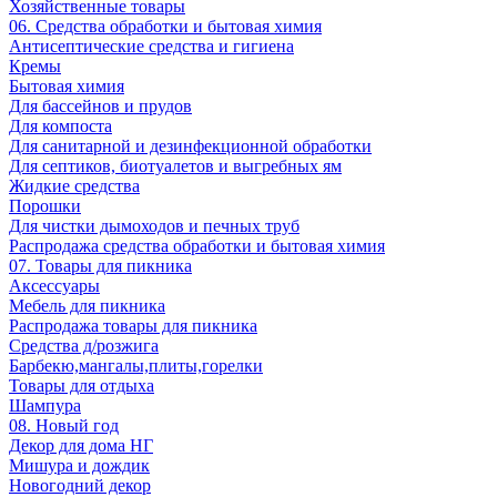
Хозяйственные товары
06. Средства обработки и бытовая химия
Антисептические средства и гигиена
Кремы
Бытовая химия
Для бассейнов и прудов
Для компоста
Для санитарной и дезинфекционной обработки
Для септиков, биотуалетов и выгребных ям
Жидкие средства
Порошки
Для чистки дымоходов и печных труб
Распродажа средства обработки и бытовая химия
07. Товары для пикника
Аксессуары
Мебель для пикника
Распродажа товары для пикника
Средства д/розжига
Барбекю,мангалы,плиты,горелки
Товары для отдыха
Шампура
08. Новый год
Декор для дома НГ
Мишура и дождик
Новогодний декор