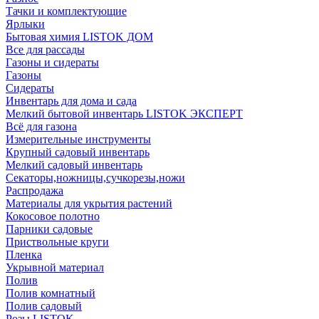
Тачки и комплектующие
Ярлыки
Бытовая химия LISTOK ДОМ
Все для рассады
Газоны и сидераты
Газоны
Сидераты
Инвентарь для дома и сада
Мелкий бытовой инвентарь LISTOK ЭКСПЕРТ
Всё для газона
Измерительные инструменты
Крупный садовый инвентарь
Мелкий садовый инвентарь
Секаторы,ножницы,сучкорезы,ножи
Распродажа
Материалы для укрытия растений
Кокосовое полотно
Парники садовые
Приствольные круги
Пленка
Укрывной материал
Полив
Полив комнатный
Полив садовый
Розы LISTOK