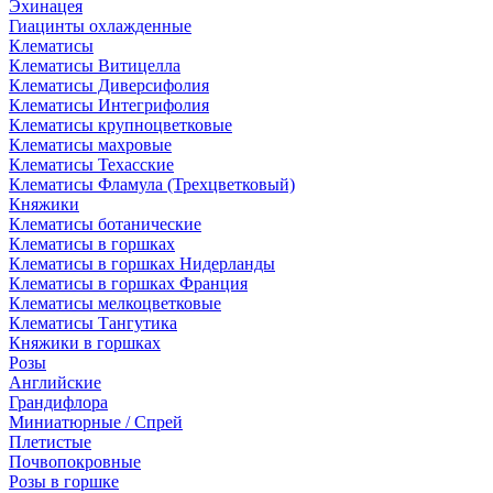
Эхинацея
Гиацинты охлажденные
Клематисы
Клематисы Витицелла
Клематисы Диверсифолия
Клематисы Интегрифолия
Клематисы крупноцветковые
Клематисы махровые
Клематисы Техасские
Клематисы Фламула (Трехцветковый)
Княжики
Клематисы ботанические
Клематисы в горшках
Клематисы в горшках Нидерланды
Клематисы в горшках Франция
Клематисы мелкоцветковые
Клематисы Тангутика
Княжики в горшках
Розы
Английские
Грандифлора
Миниатюрные / Спрей
Плетистые
Почвопокровные
Розы в горшке