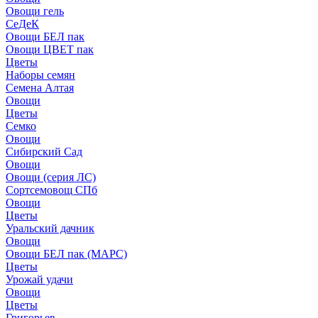
Овощи гель
СеДеК
Овощи БЕЛ пак
Овощи ЦВЕТ пак
Цветы
Наборы семян
Семена Алтая
Овощи
Цветы
Семко
Овощи
Сибирский Сад
Овощи
Овощи (серия ЛС)
Сортсемовощ СПб
Овощи
Цветы
Уральский дачник
Овощи
Овощи БЕЛ пак (МАРС)
Цветы
Урожай удачи
Овощи
Цветы
Григорьев