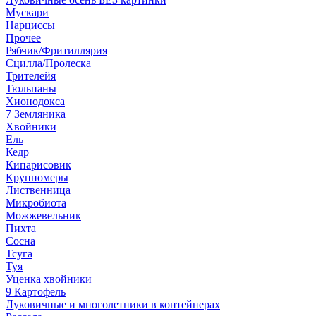
Мускари
Нарциссы
Прочее
Рябчик/Фритиллярия
Сцилла/Пролеска
Трителейя
Тюльпаны
Хионодокса
7 Земляника
Хвойники
Ель
Кедр
Кипарисовик
Крупномеры
Лиственница
Микробиота
Можжевельник
Пихта
Сосна
Тсуга
Туя
Уценка хвойники
9 Картофель
Луковичные и многолетники в контейнерах