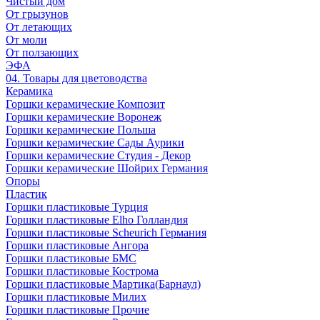
Чистый дом
От грызунов
От летающих
От моли
От ползающих
ЭФА
04. Товары для цветоводства
Керамика
Горшки керамические Композит
Горшки керамические Воронеж
Горшки керамические Польша
Горшки керамические Сады Аурики
Горшки керамические Студия - Декор
Горшки керамические Шойрих Германия
Опоры
Пластик
Горшки пластиковые Турция
Горшки пластиковые Elho Голландия
Горшки пластиковые Scheuriсh Германия
Горшки пластиковые Ангора
Горшки пластиковые БМС
Горшки пластиковые Кострома
Горшки пластиковые Мартика(Барнаул)
Горшки пластиковые Милих
Горшки пластиковые Прочие