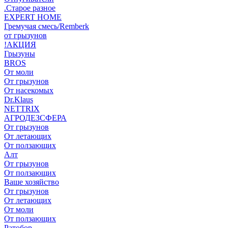
.Старое разное
EXPERT HOME
Гремучая смесь/Remberk
от грызунов
!АКЦИЯ
Грызуны
BROS
От моли
От грызунов
От насекомых
Dr.Klaus
NETTRIX
АГРОДЕЗСФЕРА
От грызунов
От летающих
От ползающих
Алт
От грызунов
От ползающих
Ваше хозяйство
От грызунов
От летающих
От моли
От ползающих
Ратобор