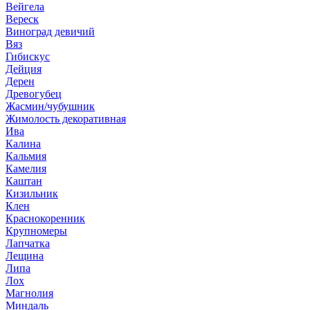
Вейгела
Вереск
Виноград девичий
Вяз
Гибискус
Дейция
Дерен
Древогубец
Жасмин/чубушник
Жимолость декоративная
Ива
Калина
Кальмия
Камелия
Каштан
Кизильник
Клен
Краснокоренник
Крупномеры
Лапчатка
Лещина
Липа
Лох
Магнолия
Миндаль