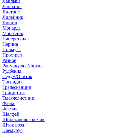
Ландыш
Лапчатка
Лиатрис
Лилейник
Люпин
Монарда
Морозник
Наперстянка
Нерина
Примула
Прострел
Разное
Ранункулюс/Лютик
Рудбекия
Седум/Очиток
Тигридия
Традесканция
Трициртис
Тысячелистник
Флокс
Фрезия
Шалфей
Ширококолокольчик
Шток роза
Эремурус