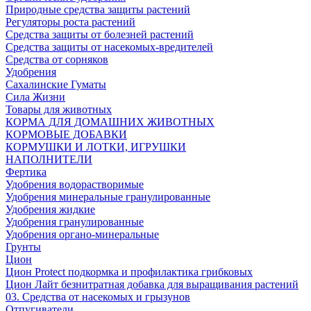
Природные средства защиты растений
Регуляторы роста растений
Средства защиты от болезней растений
Средства защиты от насекомых-вредителей
Средства от сорняков
Удобрения
Сахалинские Гуматы
Сила Жизни
Товары для животных
КОРМА ДЛЯ ДОМАШНИХ ЖИВОТНЫХ
КОРМОВЫЕ ДОБАВКИ
КОРМУШКИ И ЛОТКИ, ИГРУШКИ
НАПОЛНИТЕЛИ
Фертика
Удобрения водорастворимые
Удобрения минеральные гранулированные
Удобрения жидкие
Удобрения гранулированные
Удобрения органо-минеральные
Грунты
Цион
Цион Protect подкормка и профилактика грибковых
Цион Лайт безнитратная добавка для выращивания растений
03. Средства от насекомых и грызунов
Отпугиватели