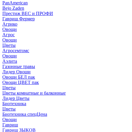
PanAmerican
Bejo Zaden
Престиж ВЕС и ПРОФИ
Гавриш Фермер
Агрико
Овощи
Агрос
Овощи
Цветы
Агросемтомс
Овощи
Аэлита
Газонные травы
Лидер Овощи
Овощи БЕЛ пак
Овощи ЦВЕТ пак
Цветы
Цветы комнатные и балконные
Лидер Цветы
Биотехника
Цветы
Биотехника спецЦена
Овощи
Гавриш
Гавриш ЗЫКОВ