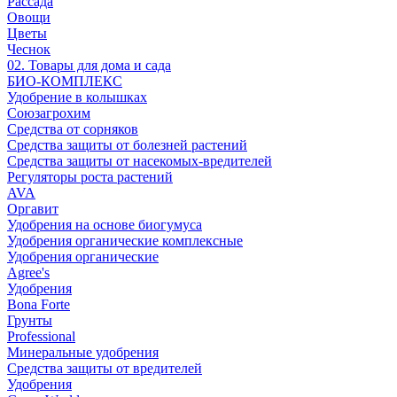
Рассада
Овощи
Цветы
Чеснок
02. Товары для дома и сада
БИО-КОМПЛЕКС
Удобрение в колышках
Союзагрохим
Средства от сорняков
Средства защиты от болезней растений
Средства защиты от насекомых-вредителей
Регуляторы роста растений
AVA
Оргавит
Удобрения на основе биогумуса
Удобрения органические комплексные
Удобрения органические
Agree's
Удобрения
Bona Forte
Грунты
Professional
Минеральные удобрения
Средства защиты от вредителей
Удобрения