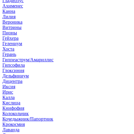
Гладиолус
Ахименес
Канна
Лилия
Вероника
Витрины
Пионы
Гейхера
Гелениум
Хоста
Герань
Гиппеаструм/Амариллис
Гипсофила
Глоксиния
Дельфиниум
Дицентра
Иксия
Ирис
Калла
Кислица
Книфофия
Колокольчик
Кочедыжник/Папортник
Крокосмия
Лаванда