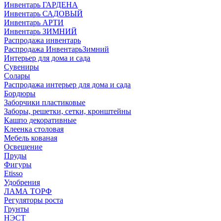
Инвентарь ГАРДЕНА
Инвентарь САДОВЫЙ
Инвентарь АРТИ
Инвентарь ЗИМНИЙ
Распродажа инвентарь
Распродажа ИнвентарьЗимний
Интерьер для дома и сада
Сувениры
Солары
Распродажа интерьер для дома и сада
Бордюры
Заборчики пластиковые
Заборы, решетки, сетки, кронштейны
Кашпо декоративные
Клеенка столовая
Мебель кованая
Освещение
Пруды
Фигуры
Etisso
Удобрения
ЛАМА ТОРФ
Регуляторы роста
Грунты
НЭСТ