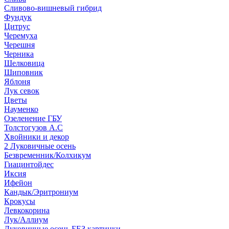
Сливово-вишневый гибрид
Фундук
Цитрус
Черемуха
Черешня
Черника
Шелковица
Шиповник
Яблоня
Лук севок
Цветы
Науменко
Озеленение ГБУ
Толстогузов А.С
Хвойники и декор
2 Луковичные осень
Безвременник/Колхикум
Гиацинтойдес
Иксия
Ифейон
Кандык/Эритрониум
Крокусы
Левкокорина
Лук/Аллиум
Луковичные осень БЕЗ картинки