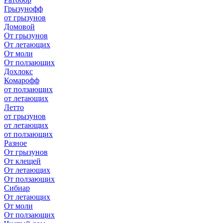
Грызунофф
от грызунов
Домовой
От грызунов
От летающих
От моли
От ползающих
Дохлокс
Комарофф
от ползающих
от летающих
Летто
от грызунов
от летающих
от ползающих
Разное
От грызунов
От клещей
От летающих
От ползающих
Сибиар
От летающих
От моли
От ползающих