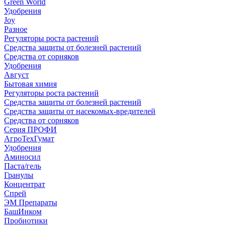
Green World
Удобрения
Joy
Разное
Регуляторы роста растений
Средства защиты от болезней растений
Средства от сорняков
Удобрения
Август
Бытовая химия
Регуляторы роста растений
Средства защиты от болезней растений
Средства защиты от насекомых-вредителей
Средства от сорняков
Серия ПРОФИ
АгроТехГумат
Удобрения
Аминосил
Паста/гель
Гранулы
Концентрат
Спрей
ЭМ Препараты
БашИнком
Пробиотики