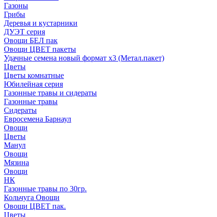
Газоны
Грибы
Деревья и кустарники
ДУЭТ серия
Овощи БЕЛ пак
Овощи ЦВЕТ пакеты
Удачные семена новый формат х3 (Метал.пакет)
Цветы
Цветы комнатные
Юбилейная серия
Газонные травы и сидераты
Газонные травы
Сидераты
Евросемена Барнаул
Овощи
Цветы
Манул
Овощи
Мязина
Овощи
НК
Газонные травы по 30гр.
Кольчуга Овощи
Овощи ЦВЕТ пак.
Цветы