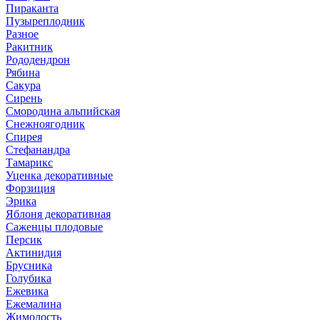
Пираканта
Пузыреплодник
Разное
Ракитник
Рододендрон
Рябина
Сакура
Сирень
Смородина альпийская
Снежноягодник
Спирея
Стефанандра
Тамарикс
Уценка декоративные
Форзиция
Эрика
Яблоня декоративная
Саженцы плодовые
Персик
Актинидия
Брусника
Голубика
Ежевика
Ежемалина
Жимолость