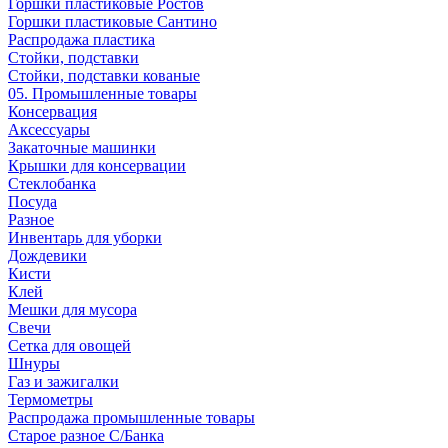
Горшки пластиковые Ростов
Горшки пластиковые Сантино
Распродажа пластика
Стойки, подставки
Стойки, подставки кованые
05. Промышленные товары
Консервация
Аксессуары
Закаточные машинки
Крышки для консервации
Стеклобанка
Посуда
Разное
Инвентарь для уборки
Дождевики
Кисти
Клей
Мешки для мусора
Свечи
Сетка для овощей
Шнуры
Газ и зажигалки
Термометры
Распродажа промышленные товары
Старое разное С/Банка