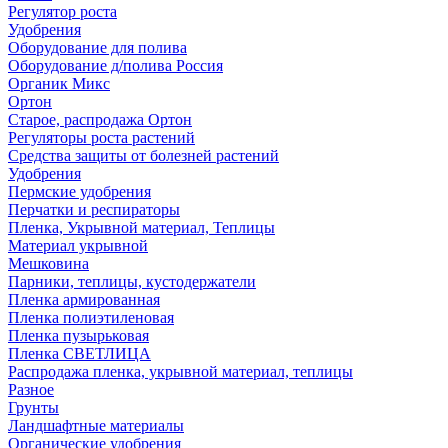
Регулятор роста
Удобрения
Оборудование для полива
Оборудование д/полива Россия
Органик Микс
Ортон
Старое, распродажа Ортон
Регуляторы роста растений
Средства защиты от болезней растений
Удобрения
Пермские удобрения
Перчатки и респираторы
Пленка, Укрывной материал, Теплицы
Материал укрывной
Мешковина
Парники, теплицы, кустодержатели
Пленка армированная
Пленка полиэтиленовая
Пленка пузырьковая
Пленка СВЕТЛИЦА
Распродажа пленка, укрывной материал, теплицы
Разное
Грунты
Ландшафтные материалы
Органические удобрения