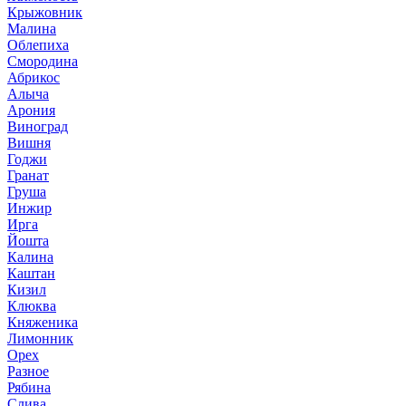
Крыжовник
Малина
Облепиха
Смородина
Абрикос
Алыча
Арония
Виноград
Вишня
Годжи
Гранат
Груша
Инжир
Ирга
Йошта
Калина
Каштан
Кизил
Клюква
Княженика
Лимонник
Орех
Разное
Рябина
Слива