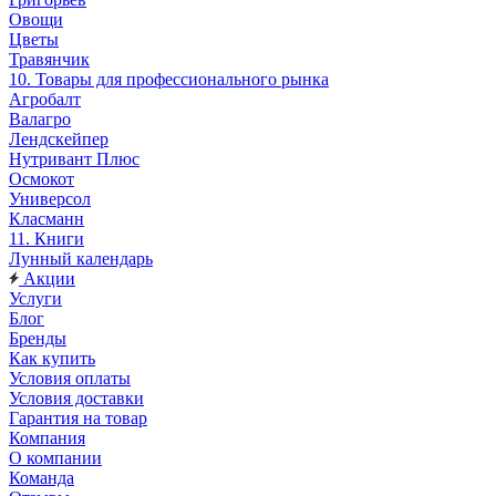
Овощи
Цветы
Травянчик
10. Товары для профессионального рынка
Агробалт
Валагро
Лендскейпер
Нутривант Плюс
Осмокот
Универсол
Класманн
11. Книги
Лунный календарь
Акции
Услуги
Блог
Бренды
Как купить
Условия оплаты
Условия доставки
Гарантия на товар
Компания
О компании
Команда