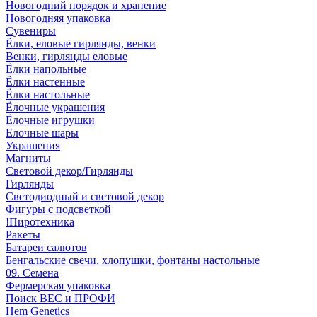
Новогодний порядок и хранение
Новогодняя упаковка
Сувениры
Ёлки, еловые гирлянды, венки
Венки, гирлянды еловые
Ёлки напольные
Ёлки настенные
Ёлки настольные
Ёлочные украшения
Ёлочные игрушки
Елочные шары
Украшения
Магниты
Световой декор/Гирлянды
Гирлянды
Светодиодный и световой декор
Фигуры с подсветкой
!Пиротехника
Ракеты
Батареи салютов
Бенгальские свечи, хлопушки, фонтаны настольные
09. Семена
Фермерская упаковка
Поиск ВЕС и ПРОФИ
Hem Genetics