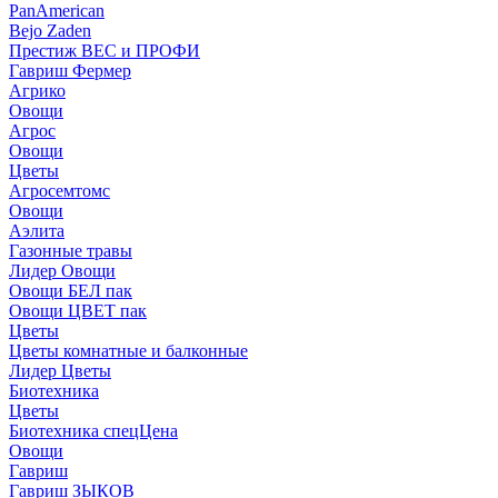
PanAmerican
Bejo Zaden
Престиж ВЕС и ПРОФИ
Гавриш Фермер
Агрико
Овощи
Агрос
Овощи
Цветы
Агросемтомс
Овощи
Аэлита
Газонные травы
Лидер Овощи
Овощи БЕЛ пак
Овощи ЦВЕТ пак
Цветы
Цветы комнатные и балконные
Лидер Цветы
Биотехника
Цветы
Биотехника спецЦена
Овощи
Гавриш
Гавриш ЗЫКОВ