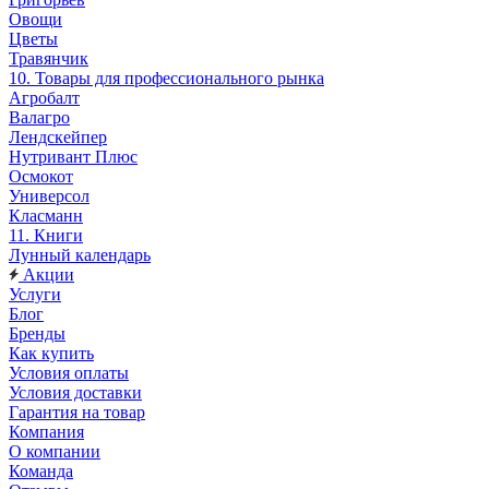
Овощи
Цветы
Травянчик
10. Товары для профессионального рынка
Агробалт
Валагро
Лендскейпер
Нутривант Плюс
Осмокот
Универсол
Класманн
11. Книги
Лунный календарь
Акции
Услуги
Блог
Бренды
Как купить
Условия оплаты
Условия доставки
Гарантия на товар
Компания
О компании
Команда