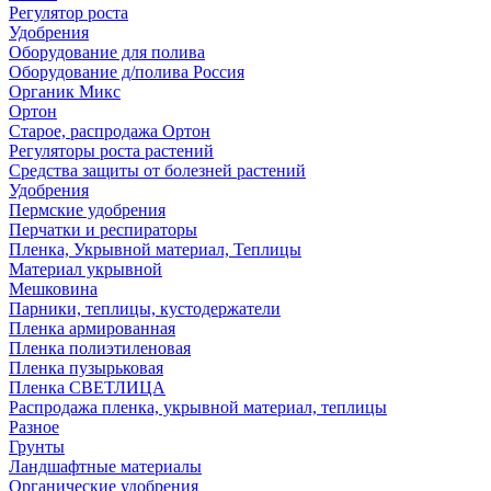
Регулятор роста
Удобрения
Оборудование для полива
Оборудование д/полива Россия
Органик Микс
Ортон
Старое, распродажа Ортон
Регуляторы роста растений
Средства защиты от болезней растений
Удобрения
Пермские удобрения
Перчатки и респираторы
Пленка, Укрывной материал, Теплицы
Материал укрывной
Мешковина
Парники, теплицы, кустодержатели
Пленка армированная
Пленка полиэтиленовая
Пленка пузырьковая
Пленка СВЕТЛИЦА
Распродажа пленка, укрывной материал, теплицы
Разное
Грунты
Ландшафтные материалы
Органические удобрения