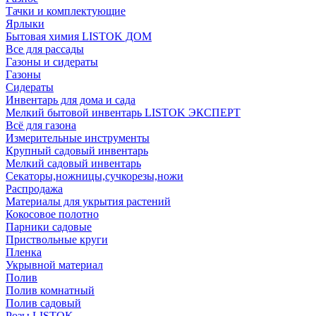
Тачки и комплектующие
Ярлыки
Бытовая химия LISTOK ДОМ
Все для рассады
Газоны и сидераты
Газоны
Сидераты
Инвентарь для дома и сада
Мелкий бытовой инвентарь LISTOK ЭКСПЕРТ
Всё для газона
Измерительные инструменты
Крупный садовый инвентарь
Мелкий садовый инвентарь
Секаторы,ножницы,сучкорезы,ножи
Распродажа
Материалы для укрытия растений
Кокосовое полотно
Парники садовые
Приствольные круги
Пленка
Укрывной материал
Полив
Полив комнатный
Полив садовый
Розы LISTOK