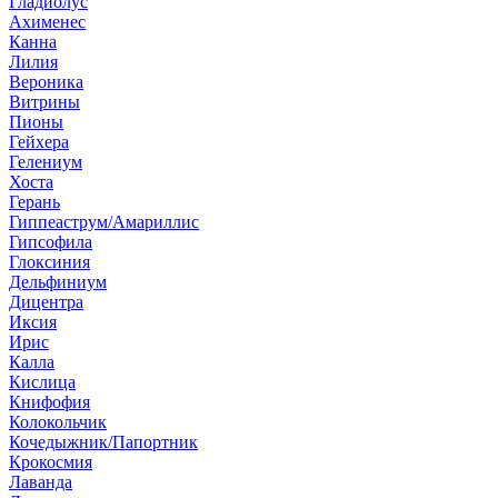
Гладиолус
Ахименес
Канна
Лилия
Вероника
Витрины
Пионы
Гейхера
Гелениум
Хоста
Герань
Гиппеаструм/Амариллис
Гипсофила
Глоксиния
Дельфиниум
Дицентра
Иксия
Ирис
Калла
Кислица
Книфофия
Колокольчик
Кочедыжник/Папортник
Крокосмия
Лаванда