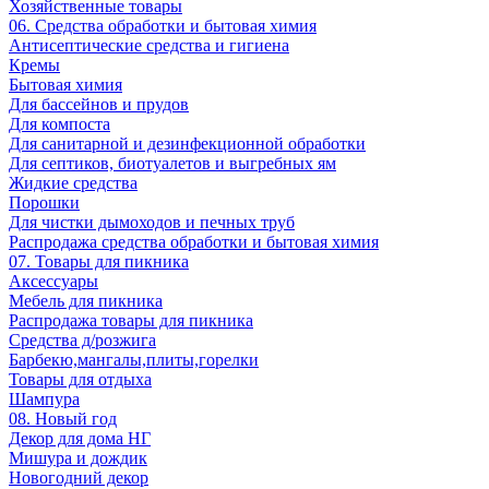
Хозяйственные товары
06. Средства обработки и бытовая химия
Антисептические средства и гигиена
Кремы
Бытовая химия
Для бассейнов и прудов
Для компоста
Для санитарной и дезинфекционной обработки
Для септиков, биотуалетов и выгребных ям
Жидкие средства
Порошки
Для чистки дымоходов и печных труб
Распродажа средства обработки и бытовая химия
07. Товары для пикника
Аксессуары
Мебель для пикника
Распродажа товары для пикника
Средства д/розжига
Барбекю,мангалы,плиты,горелки
Товары для отдыха
Шампура
08. Новый год
Декор для дома НГ
Мишура и дождик
Новогодний декор