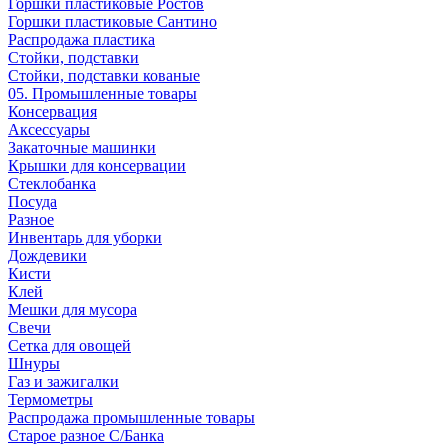
Горшки пластиковые Ростов
Горшки пластиковые Сантино
Распродажа пластика
Стойки, подставки
Стойки, подставки кованые
05. Промышленные товары
Консервация
Аксессуары
Закаточные машинки
Крышки для консервации
Стеклобанка
Посуда
Разное
Инвентарь для уборки
Дождевики
Кисти
Клей
Мешки для мусора
Свечи
Сетка для овощей
Шнуры
Газ и зажигалки
Термометры
Распродажа промышленные товары
Старое разное С/Банка