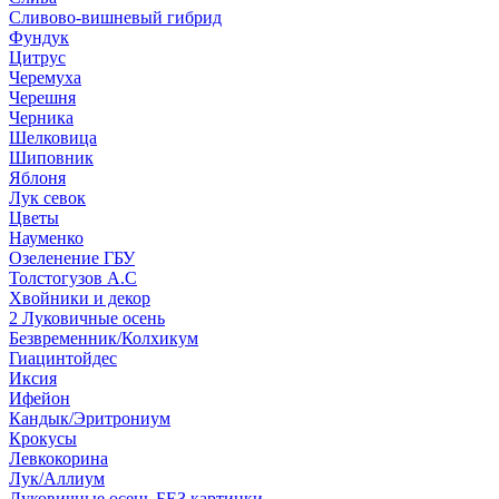
Сливово-вишневый гибрид
Фундук
Цитрус
Черемуха
Черешня
Черника
Шелковица
Шиповник
Яблоня
Лук севок
Цветы
Науменко
Озеленение ГБУ
Толстогузов А.С
Хвойники и декор
2 Луковичные осень
Безвременник/Колхикум
Гиацинтойдес
Иксия
Ифейон
Кандык/Эритрониум
Крокусы
Левкокорина
Лук/Аллиум
Луковичные осень БЕЗ картинки