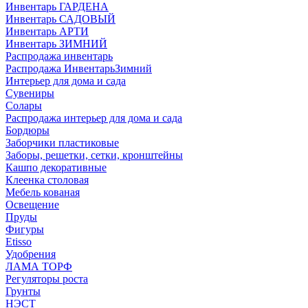
Инвентарь ГАРДЕНА
Инвентарь САДОВЫЙ
Инвентарь АРТИ
Инвентарь ЗИМНИЙ
Распродажа инвентарь
Распродажа ИнвентарьЗимний
Интерьер для дома и сада
Сувениры
Солары
Распродажа интерьер для дома и сада
Бордюры
Заборчики пластиковые
Заборы, решетки, сетки, кронштейны
Кашпо декоративные
Клеенка столовая
Мебель кованая
Освещение
Пруды
Фигуры
Etisso
Удобрения
ЛАМА ТОРФ
Регуляторы роста
Грунты
НЭСТ