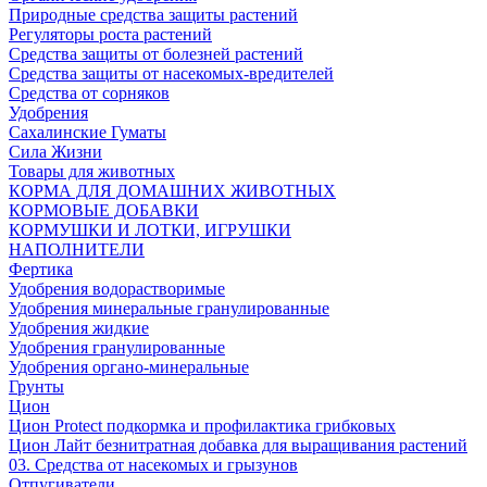
Природные средства защиты растений
Регуляторы роста растений
Средства защиты от болезней растений
Средства защиты от насекомых-вредителей
Средства от сорняков
Удобрения
Сахалинские Гуматы
Сила Жизни
Товары для животных
КОРМА ДЛЯ ДОМАШНИХ ЖИВОТНЫХ
КОРМОВЫЕ ДОБАВКИ
КОРМУШКИ И ЛОТКИ, ИГРУШКИ
НАПОЛНИТЕЛИ
Фертика
Удобрения водорастворимые
Удобрения минеральные гранулированные
Удобрения жидкие
Удобрения гранулированные
Удобрения органо-минеральные
Грунты
Цион
Цион Protect подкормка и профилактика грибковых
Цион Лайт безнитратная добавка для выращивания растений
03. Средства от насекомых и грызунов
Отпугиватели