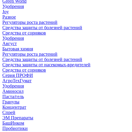
Green World
Удобрения
Joy
Разное
Регуляторы роста растений
Средства защиты от болезней растений
Средства от сорняков
Удобрения
Август
Бытовая химия
Регуляторы роста растений
Средства защиты от болезней растений
Средства защиты от насекомых-вредителей
Средства от сорняков
Серия ПРОФИ
АгроТехГумат
Удобрения
Аминосил
Паста/гель
Гранулы
Концентрат
Спрей
ЭМ Препараты
БашИнком
Пробиотики