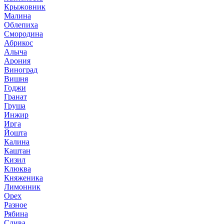
Крыжовник
Малина
Облепиха
Смородина
Абрикос
Алыча
Арония
Виноград
Вишня
Годжи
Гранат
Груша
Инжир
Ирга
Йошта
Калина
Каштан
Кизил
Клюква
Княженика
Лимонник
Орех
Разное
Рябина
Слива