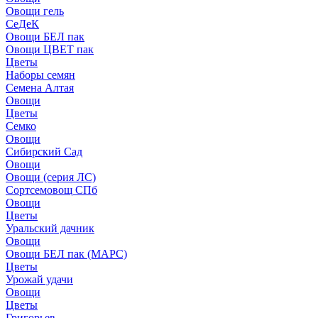
Овощи гель
СеДеК
Овощи БЕЛ пак
Овощи ЦВЕТ пак
Цветы
Наборы семян
Семена Алтая
Овощи
Цветы
Семко
Овощи
Сибирский Сад
Овощи
Овощи (серия ЛС)
Сортсемовощ СПб
Овощи
Цветы
Уральский дачник
Овощи
Овощи БЕЛ пак (МАРС)
Цветы
Урожай удачи
Овощи
Цветы
Григорьев