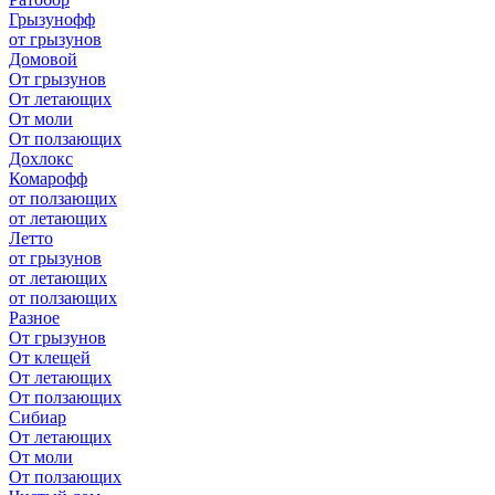
Грызунофф
от грызунов
Домовой
От грызунов
От летающих
От моли
От ползающих
Дохлокс
Комарофф
от ползающих
от летающих
Летто
от грызунов
от летающих
от ползающих
Разное
От грызунов
От клещей
От летающих
От ползающих
Сибиар
От летающих
От моли
От ползающих