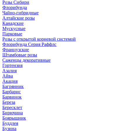
Розы Сибири
Флорибунда
Чайно-гибридные
Алтайские розы
Канадские
Мускусные
Парковые
Розы с открытой корневой системой
Флорибунда Серия Раффлс
Французские
Штамбовые розы
Саженцы декоративные
Гортензия
Азалия
Айва
Акация
Багрянник
Барбарис
Барвинок
Береза
Бересклет
Бирючина
Боярышник
Буддлея
Бузина