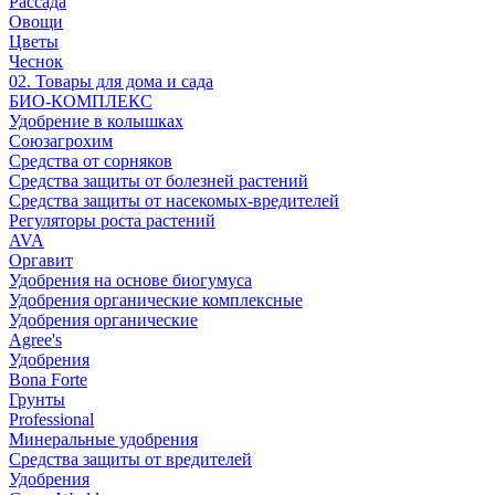
Рассада
Овощи
Цветы
Чеснок
02. Товары для дома и сада
БИО-КОМПЛЕКС
Удобрение в колышках
Союзагрохим
Средства от сорняков
Средства защиты от болезней растений
Средства защиты от насекомых-вредителей
Регуляторы роста растений
AVA
Оргавит
Удобрения на основе биогумуса
Удобрения органические комплексные
Удобрения органические
Agree's
Удобрения
Bona Forte
Грунты
Professional
Минеральные удобрения
Средства защиты от вредителей
Удобрения