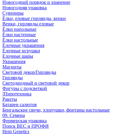
Новогодний порядок и хранение
Новогодняя упаковка
Сувениры
Ёлки, еловые гирлянды, венки
Венки, гирлянды еловые
Ёлки напольные
Ёлки настенные
Ёлки настольные
Ёлочные украшения
Ёлочные игрушки
Елочные шары
Украшения
Магниты
Световой декор/Гирлянды
Гирлянды
Светодиодный и световой декор
Фигуры с подсветкой
!Пиротехника
Ракеты
Батареи салютов
Бенгальские свечи, хлопушки, фонтаны настольные
09. Семена
Фермерская упаковка
Поиск ВЕС и ПРОФИ
Hem Genetics