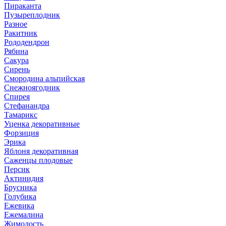
Пираканта
Пузыреплодник
Разное
Ракитник
Рододендрон
Рябина
Сакура
Сирень
Смородина альпийская
Снежноягодник
Спирея
Стефанандра
Тамарикс
Уценка декоративные
Форзиция
Эрика
Яблоня декоративная
Саженцы плодовые
Персик
Актинидия
Брусника
Голубика
Ежевика
Ежемалина
Жимолость