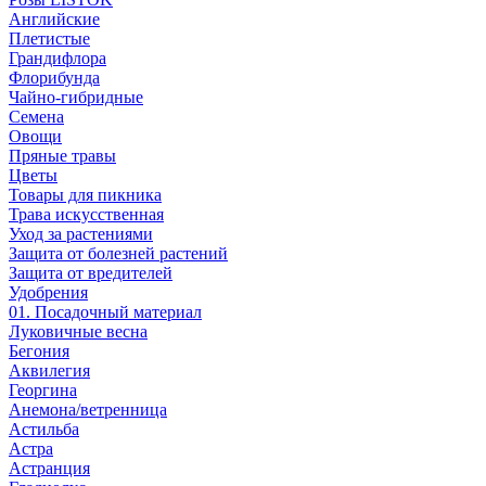
Английские
Плетистые
Грандифлора
Флорибунда
Чайно-гибридные
Семена
Овощи
Пряные травы
Цветы
Товары для пикника
Трава искусственная
Уход за растениями
Защита от болезней растений
Защита от вредителей
Удобрения
01. Посадочный материал
Луковичные весна
Бегония
Аквилегия
Георгина
Анемона/ветренница
Астильба
Астра
Астранция