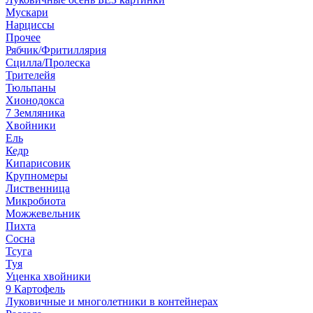
Мускари
Нарциссы
Прочее
Рябчик/Фритиллярия
Сцилла/Пролеска
Трителейя
Тюльпаны
Хионодокса
7 Земляника
Хвойники
Ель
Кедр
Кипарисовик
Крупномеры
Лиственница
Микробиота
Можжевельник
Пихта
Сосна
Тсуга
Туя
Уценка хвойники
9 Картофель
Луковичные и многолетники в контейнерах