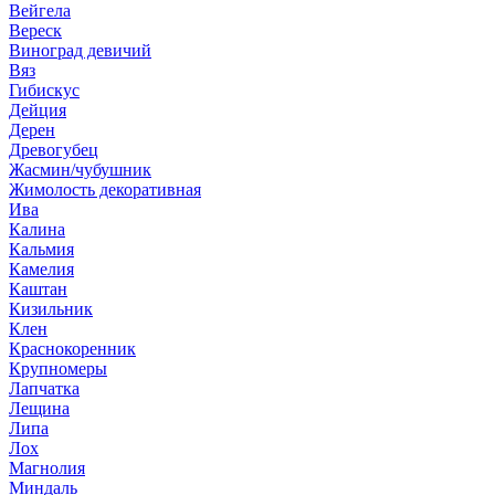
Вейгела
Вереск
Виноград девичий
Вяз
Гибискус
Дейция
Дерен
Древогубец
Жасмин/чубушник
Жимолость декоративная
Ива
Калина
Кальмия
Камелия
Каштан
Кизильник
Клен
Краснокоренник
Крупномеры
Лапчатка
Лещина
Липа
Лох
Магнолия
Миндаль