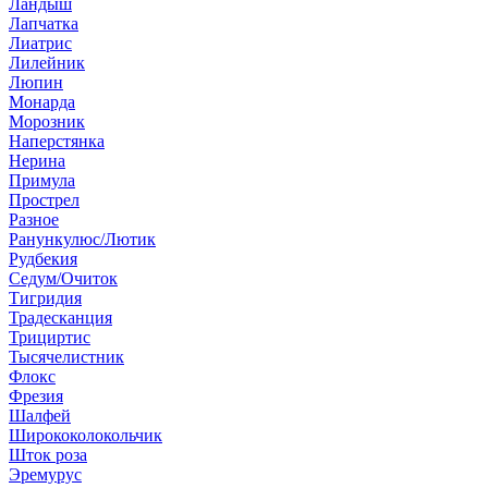
Ландыш
Лапчатка
Лиатрис
Лилейник
Люпин
Монарда
Морозник
Наперстянка
Нерина
Примула
Прострел
Разное
Ранункулюс/Лютик
Рудбекия
Седум/Очиток
Тигридия
Традесканция
Трициртис
Тысячелистник
Флокс
Фрезия
Шалфей
Ширококолокольчик
Шток роза
Эремурус