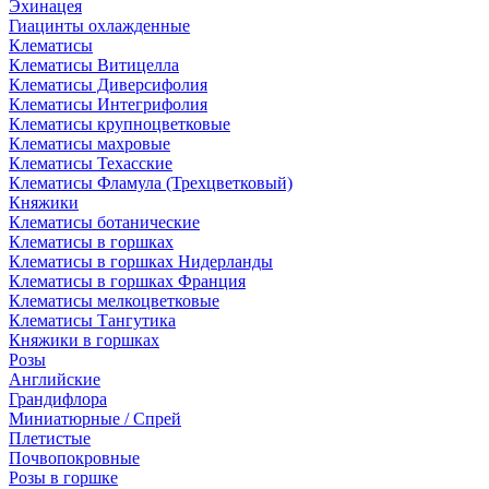
Эхинацея
Гиацинты охлажденные
Клематисы
Клематисы Витицелла
Клематисы Диверсифолия
Клематисы Интегрифолия
Клематисы крупноцветковые
Клематисы махровые
Клематисы Техасские
Клематисы Фламула (Трехцветковый)
Княжики
Клематисы ботанические
Клематисы в горшках
Клематисы в горшках Нидерланды
Клематисы в горшках Франция
Клематисы мелкоцветковые
Клематисы Тангутика
Княжики в горшках
Розы
Английские
Грандифлора
Миниатюрные / Спрей
Плетистые
Почвопокровные
Розы в горшке