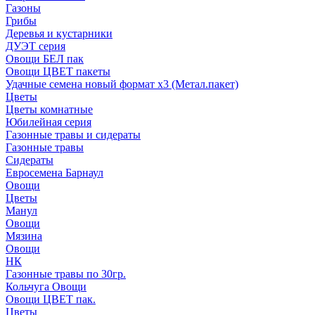
Газоны
Грибы
Деревья и кустарники
ДУЭТ серия
Овощи БЕЛ пак
Овощи ЦВЕТ пакеты
Удачные семена новый формат х3 (Метал.пакет)
Цветы
Цветы комнатные
Юбилейная серия
Газонные травы и сидераты
Газонные травы
Сидераты
Евросемена Барнаул
Овощи
Цветы
Манул
Овощи
Мязина
Овощи
НК
Газонные травы по 30гр.
Кольчуга Овощи
Овощи ЦВЕТ пак.
Цветы