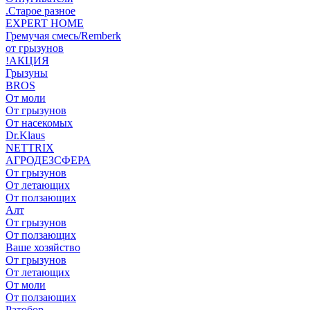
.Старое разное
EXPERT HOME
Гремучая смесь/Remberk
от грызунов
!АКЦИЯ
Грызуны
BROS
От моли
От грызунов
От насекомых
Dr.Klaus
NETTRIX
АГРОДЕЗСФЕРА
От грызунов
От летающих
От ползающих
Алт
От грызунов
От ползающих
Ваше хозяйство
От грызунов
От летающих
От моли
От ползающих
Ратобор