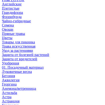
Английские
Плетистые
Грандифлора
Флорибунда
Чайно-гибридные
Семена
Овощи
Пряные травы
Цветы
Товары для пикника
Трава искусственная
Уход за растениями
Защита от болезней растений
Защита от вредителей
Удобрения
01. Посадочный материал
Луковичные весна
Бегония
Аквилегия
Георгина
Анемона/ветренница
Астильба
Астра
Астранция