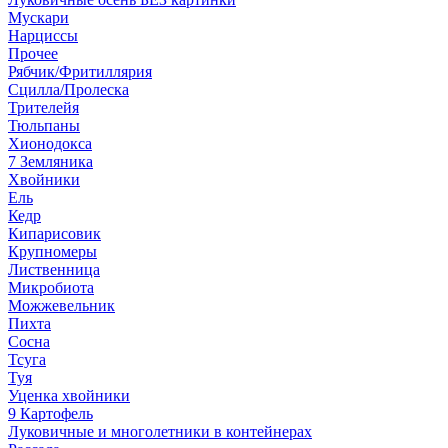
Мускари
Нарциссы
Прочее
Рябчик/Фритиллярия
Сцилла/Пролеска
Трителейя
Тюльпаны
Хионодокса
7 Земляника
Хвойники
Ель
Кедр
Кипарисовик
Крупномеры
Лиственница
Микробиота
Можжевельник
Пихта
Сосна
Тсуга
Туя
Уценка хвойники
9 Картофель
Луковичные и многолетники в контейнерах