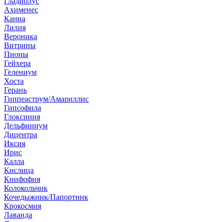
Гладиолус
Ахименес
Канна
Лилия
Вероника
Витрины
Пионы
Гейхера
Гелениум
Хоста
Герань
Гиппеаструм/Амариллис
Гипсофила
Глоксиния
Дельфиниум
Дицентра
Иксия
Ирис
Калла
Кислица
Книфофия
Колокольчик
Кочедыжник/Папортник
Крокосмия
Лаванда