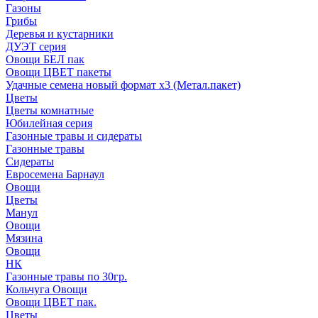
Газоны
Грибы
Деревья и кустарники
ДУЭТ серия
Овощи БЕЛ пак
Овощи ЦВЕТ пакеты
Удачные семена новый формат х3 (Метал.пакет)
Цветы
Цветы комнатные
Юбилейная серия
Газонные травы и сидераты
Газонные травы
Сидераты
Евросемена Барнаул
Овощи
Цветы
Манул
Овощи
Мязина
Овощи
НК
Газонные травы по 30гр.
Кольчуга Овощи
Овощи ЦВЕТ пак.
Цветы