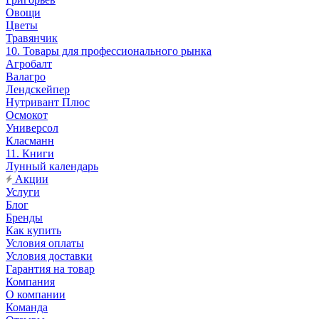
Овощи
Цветы
Травянчик
10. Товары для профессионального рынка
Агробалт
Валагро
Лендскейпер
Нутривант Плюс
Осмокот
Универсол
Класманн
11. Книги
Лунный календарь
Акции
Услуги
Блог
Бренды
Как купить
Условия оплаты
Условия доставки
Гарантия на товар
Компания
О компании
Команда