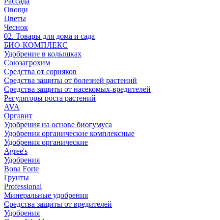
Рассада
Овощи
Цветы
Чеснок
02. Товары для дома и сада
БИО-КОМПЛЕКС
Удобрение в колышках
Союзагрохим
Средства от сорняков
Средства защиты от болезней растений
Средства защиты от насекомых-вредителей
Регуляторы роста растений
AVA
Оргавит
Удобрения на основе биогумуса
Удобрения органические комплексные
Удобрения органические
Agree's
Удобрения
Bona Forte
Грунты
Professional
Минеральные удобрения
Средства защиты от вредителей
Удобрения