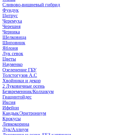
Сливово-вишневый гибрид
Фундук
Цитрус
Черемуха
Черешня
Черника
Шелковица
Шиповник
Яблоня
Лук севок
Цветы
Науменко
Озеленение ГБУ
Толстогузов А.С
Хвойники и декор
2 Луковичные осень
Безвременник/Колхикум
Гиацинтойдес
Иксия
Ифейон
Кандык/Эритрониум
Крокусы
Левкокорина
Лук/Аллиум
Луковичные осень БЕЗ картинки