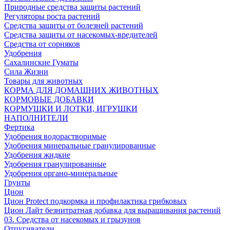
Природные средства защиты растений
Регуляторы роста растений
Средства защиты от болезней растений
Средства защиты от насекомых-вредителей
Средства от сорняков
Удобрения
Сахалинские Гуматы
Сила Жизни
Товары для животных
КОРМА ДЛЯ ДОМАШНИХ ЖИВОТНЫХ
КОРМОВЫЕ ДОБАВКИ
КОРМУШКИ И ЛОТКИ, ИГРУШКИ
НАПОЛНИТЕЛИ
Фертика
Удобрения водорастворимые
Удобрения минеральные гранулированные
Удобрения жидкие
Удобрения гранулированные
Удобрения органо-минеральные
Грунты
Цион
Цион Protect подкормка и профилактика грибковых
Цион Лайт безнитратная добавка для выращивания растений
03. Средства от насекомых и грызунов
Отпугиватели