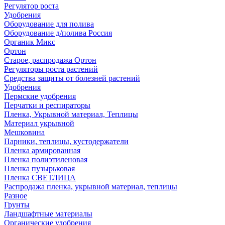
Регулятор роста
Удобрения
Оборудование для полива
Оборудование д/полива Россия
Органик Микс
Ортон
Старое, распродажа Ортон
Регуляторы роста растений
Средства защиты от болезней растений
Удобрения
Пермские удобрения
Перчатки и респираторы
Пленка, Укрывной материал, Теплицы
Материал укрывной
Мешковина
Парники, теплицы, кустодержатели
Пленка армированная
Пленка полиэтиленовая
Пленка пузырьковая
Пленка СВЕТЛИЦА
Распродажа пленка, укрывной материал, теплицы
Разное
Грунты
Ландшафтные материалы
Органические удобрения