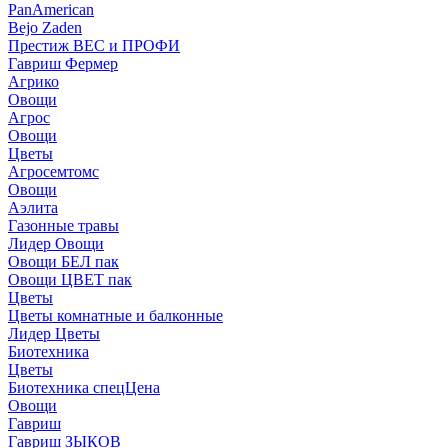
PanAmerican
Bejo Zaden
Престиж ВЕС и ПРОФИ
Гавриш Фермер
Агрико
Овощи
Агрос
Овощи
Цветы
Агросемтомс
Овощи
Аэлита
Газонные травы
Лидер Овощи
Овощи БЕЛ пак
Овощи ЦВЕТ пак
Цветы
Цветы комнатные и балконные
Лидер Цветы
Биотехника
Цветы
Биотехника спецЦена
Овощи
Гавриш
Гавриш ЗЫКОВ