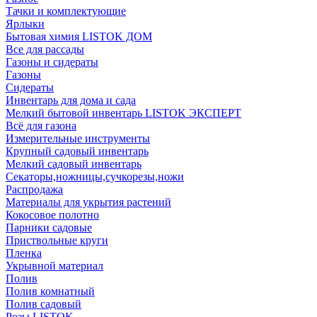
Тачки и комплектующие
Ярлыки
Бытовая химия LISTOK ДОМ
Все для рассады
Газоны и сидераты
Газоны
Сидераты
Инвентарь для дома и сада
Мелкий бытовой инвентарь LISTOK ЭКСПЕРТ
Всё для газона
Измерительные инструменты
Крупный садовый инвентарь
Мелкий садовый инвентарь
Секаторы,ножницы,сучкорезы,ножи
Распродажа
Материалы для укрытия растений
Кокосовое полотно
Парники садовые
Приствольные круги
Пленка
Укрывной материал
Полив
Полив комнатный
Полив садовый
Розы LISTOK