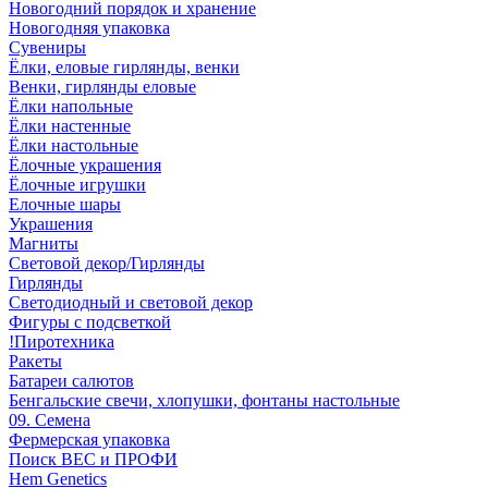
Новогодний порядок и хранение
Новогодняя упаковка
Сувениры
Ёлки, еловые гирлянды, венки
Венки, гирлянды еловые
Ёлки напольные
Ёлки настенные
Ёлки настольные
Ёлочные украшения
Ёлочные игрушки
Елочные шары
Украшения
Магниты
Световой декор/Гирлянды
Гирлянды
Светодиодный и световой декор
Фигуры с подсветкой
!Пиротехника
Ракеты
Батареи салютов
Бенгальские свечи, хлопушки, фонтаны настольные
09. Семена
Фермерская упаковка
Поиск ВЕС и ПРОФИ
Hem Genetics