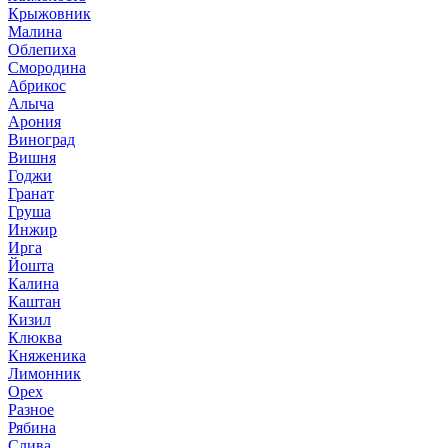
Крыжовник
Малина
Облепиха
Смородина
Абрикос
Алыча
Арония
Виноград
Вишня
Годжи
Гранат
Груша
Инжир
Ирга
Йошта
Калина
Каштан
Кизил
Клюква
Княженика
Лимонник
Орех
Разное
Рябина
Слива