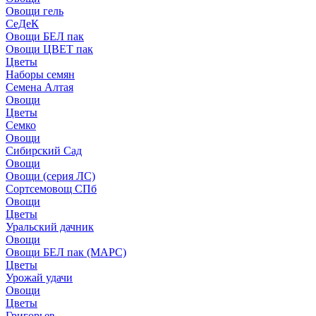
Овощи гель
СеДеК
Овощи БЕЛ пак
Овощи ЦВЕТ пак
Цветы
Наборы семян
Семена Алтая
Овощи
Цветы
Семко
Овощи
Сибирский Сад
Овощи
Овощи (серия ЛС)
Сортсемовощ СПб
Овощи
Цветы
Уральский дачник
Овощи
Овощи БЕЛ пак (МАРС)
Цветы
Урожай удачи
Овощи
Цветы
Григорьев