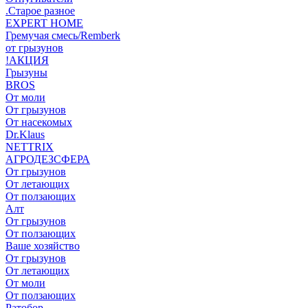
.Старое разное
EXPERT HOME
Гремучая смесь/Remberk
от грызунов
!АКЦИЯ
Грызуны
BROS
От моли
От грызунов
От насекомых
Dr.Klaus
NETTRIX
АГРОДЕЗСФЕРА
От грызунов
От летающих
От ползающих
Алт
От грызунов
От ползающих
Ваше хозяйство
От грызунов
От летающих
От моли
От ползающих
Ратобор