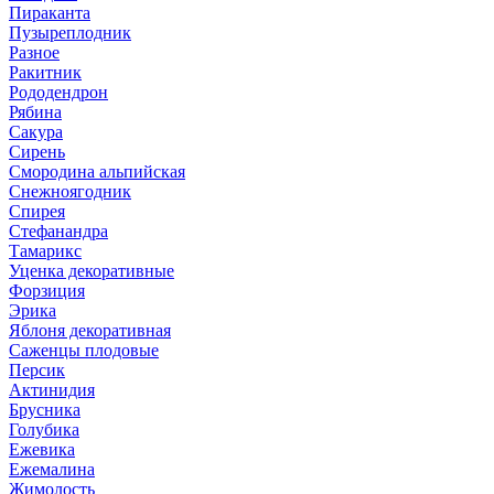
Пираканта
Пузыреплодник
Разное
Ракитник
Рододендрон
Рябина
Сакура
Сирень
Смородина альпийская
Снежноягодник
Спирея
Стефанандра
Тамарикс
Уценка декоративные
Форзиция
Эрика
Яблоня декоративная
Саженцы плодовые
Персик
Актинидия
Брусника
Голубика
Ежевика
Ежемалина
Жимолость