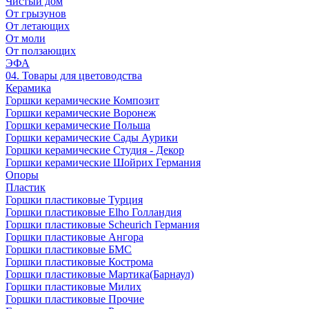
Чистый дом
От грызунов
От летающих
От моли
От ползающих
ЭФА
04. Товары для цветоводства
Керамика
Горшки керамические Композит
Горшки керамические Воронеж
Горшки керамические Польша
Горшки керамические Сады Аурики
Горшки керамические Студия - Декор
Горшки керамические Шойрих Германия
Опоры
Пластик
Горшки пластиковые Турция
Горшки пластиковые Elho Голландия
Горшки пластиковые Scheuriсh Германия
Горшки пластиковые Ангора
Горшки пластиковые БМС
Горшки пластиковые Кострома
Горшки пластиковые Мартика(Барнаул)
Горшки пластиковые Милих
Горшки пластиковые Прочие