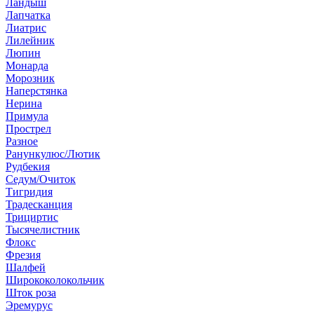
Ландыш
Лапчатка
Лиатрис
Лилейник
Люпин
Монарда
Морозник
Наперстянка
Нерина
Примула
Прострел
Разное
Ранункулюс/Лютик
Рудбекия
Седум/Очиток
Тигридия
Традесканция
Трициртис
Тысячелистник
Флокс
Фрезия
Шалфей
Ширококолокольчик
Шток роза
Эремурус