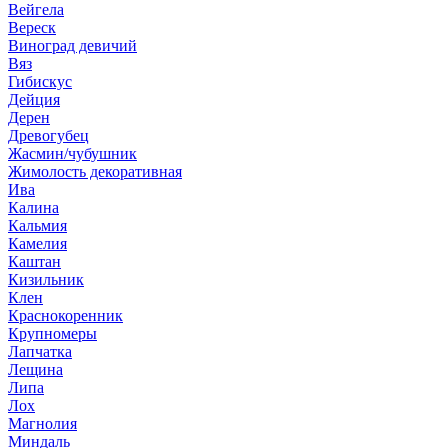
Вейгела
Вереск
Виноград девичий
Вяз
Гибискус
Дейция
Дерен
Древогубец
Жасмин/чубушник
Жимолость декоративная
Ива
Калина
Кальмия
Камелия
Каштан
Кизильник
Клен
Краснокоренник
Крупномеры
Лапчатка
Лещина
Липа
Лох
Магнолия
Миндаль