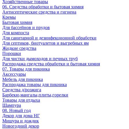
Хозяйственные товары
06. Средства обработки и бытовая химия
Антисептические средства и гигиена
Кремы
Бытовая химия
Для бассейнов и прудов
Для компоста
Для санитарной и дезинфекционной обработки
Для септиков, биотуалетов и выгребных ям
Жидкие средства
Порошки
Для чистки дымоходов и печных труб
Распродажа средства обработки и бытовая химия
07. Товары для пикника
Аксессуары
Мебель для пикника
Распродажа товары для пикника
Средства д/розжига
Барбекю,мангалы,плиты,горелки
Товары для отдыха
Шампура
08. Новый год
Декор для дома НГ
Мишура и дождик
Новогодний декор