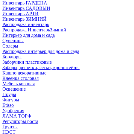
Инвентарь ГАРДЕНА
Инвентарь САДОВЫЙ
Инвентарь АРТИ
Инвентарь ЗИМНИЙ
Распродажа инвентарь
Распродажа ИнвентарьЗимний
Интерьер для дома и сада
Сувениры
Солары
Распродажа интерьер для дома и сада
Бордюры
Заборчики пластиковые
Заборы, решетки, сетки, кронштейны
Кашпо декоративные
Клеенка столовая
Мебель кованая
Освещение
Пруды
Фигуры
Etisso
Удобрения
ЛАМА ТОРФ
Регуляторы роста
Грунты
НЭСТ