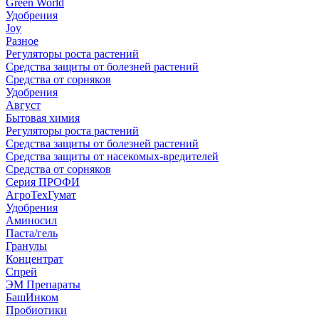
Green World
Удобрения
Joy
Разное
Регуляторы роста растений
Средства защиты от болезней растений
Средства от сорняков
Удобрения
Август
Бытовая химия
Регуляторы роста растений
Средства защиты от болезней растений
Средства защиты от насекомых-вредителей
Средства от сорняков
Серия ПРОФИ
АгроТехГумат
Удобрения
Аминосил
Паста/гель
Гранулы
Концентрат
Спрей
ЭМ Препараты
БашИнком
Пробиотики