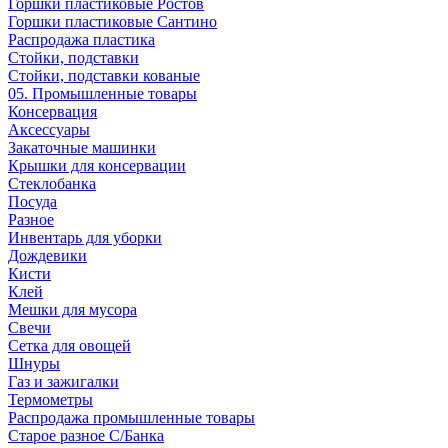
Горшки пластиковые Ростов
Горшки пластиковые Сантино
Распродажа пластика
Стойки, подставки
Стойки, подставки кованые
05. Промышленные товары
Консервация
Аксессуары
Закаточные машинки
Крышки для консервации
Стеклобанка
Посуда
Разное
Инвентарь для уборки
Дождевики
Кисти
Клей
Мешки для мусора
Свечи
Сетка для овощей
Шнуры
Газ и зажигалки
Термометры
Распродажа промышленные товары
Старое разное С/Банка