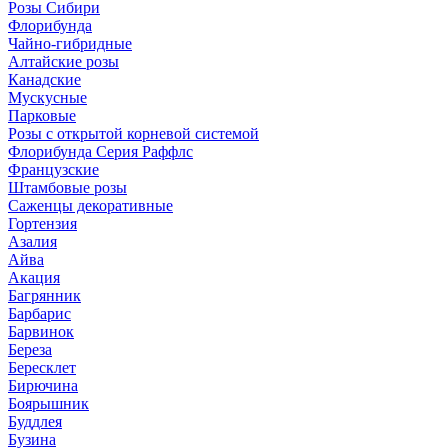
Розы Сибири
Флорибунда
Чайно-гибридные
Алтайские розы
Канадские
Мускусные
Парковые
Розы с открытой корневой системой
Флорибунда Серия Раффлс
Французские
Штамбовые розы
Саженцы декоративные
Гортензия
Азалия
Айва
Акация
Багрянник
Барбарис
Барвинок
Береза
Бересклет
Бирючина
Боярышник
Буддлея
Бузина