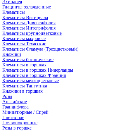
Эхинацея
Гиацинты охлажденные
Клематисы
Клематисы Витицелла
Клематисы Диверсифолия
Клематисы Интегрифолия
Клематисы крупноцветковые
Клематисы махровые
Клематисы Техасские
Клематисы Фламула (Трехцветковый)
Княжики
Клематисы ботанические
Клематисы в горшках
Клематисы в горшках Нидерланды
Клематисы в горшках Франция
Клематисы мелкоцветковые
Клематисы Тангутика
Княжики в горшках
Розы
Английские
Грандифлора
Миниатюрные / Спрей
Плетистые
Почвопокровные
Розы в горшке