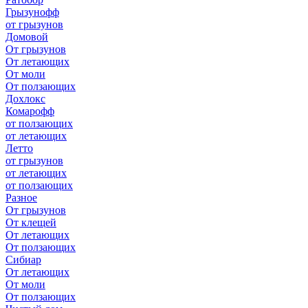
Грызунофф
от грызунов
Домовой
От грызунов
От летающих
От моли
От ползающих
Дохлокс
Комарофф
от ползающих
от летающих
Летто
от грызунов
от летающих
от ползающих
Разное
От грызунов
От клещей
От летающих
От ползающих
Сибиар
От летающих
От моли
От ползающих