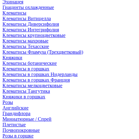
Эхинацея
Гиацинты охлажденные
Клематисы
Клематисы Витицелла
Клематисы Диверсифолия
Клематисы Интегрифолия
Клематисы крупноцветковые
Клематисы махровые
Клематисы Техасские
Клематисы Фламула (Трехцветковый)
Княжики
Клематисы ботанические
Клематисы в горшках
Клематисы в горшках Нидерланды
Клематисы в горшках Франция
Клематисы мелкоцветковые
Клематисы Тангутика
Княжики в горшках
Розы
Английские
Грандифлора
Миниатюрные / Спрей
Плетистые
Почвопокровные
Розы в горшке