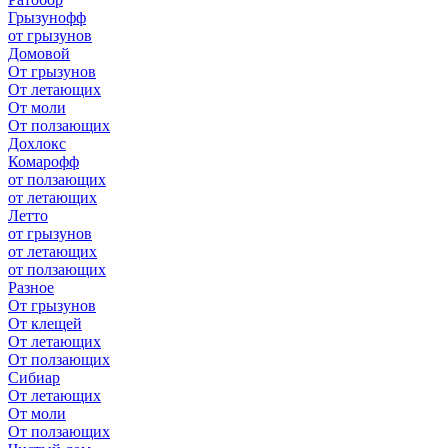
Грызунофф
от грызунов
Домовой
От грызунов
От летающих
От моли
От ползающих
Дохлокс
Комарофф
от ползающих
от летающих
Летто
от грызунов
от летающих
от ползающих
Разное
От грызунов
От клещей
От летающих
От ползающих
Сибиар
От летающих
От моли
От ползающих