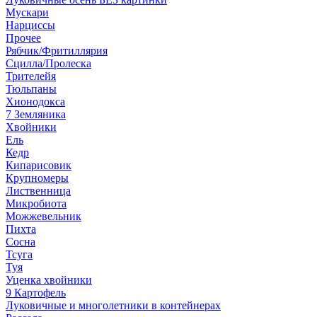
Мускари
Нарциссы
Прочее
Рябчик/Фритиллярия
Сцилла/Пролеска
Трителейя
Тюльпаны
Хионодокса
7 Земляника
Хвойники
Ель
Кедр
Кипарисовик
Крупномеры
Лиственница
Микробиота
Можжевельник
Пихта
Сосна
Тсуга
Туя
Уценка хвойники
9 Картофель
Луковичные и многолетники в контейнерах