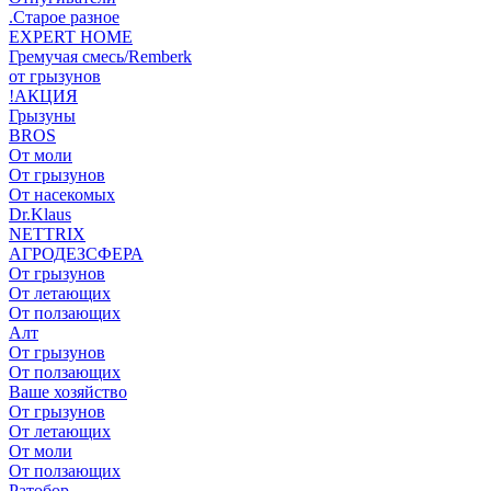
.Старое разное
EXPERT HOME
Гремучая смесь/Remberk
от грызунов
!АКЦИЯ
Грызуны
BROS
От моли
От грызунов
От насекомых
Dr.Klaus
NETTRIX
АГРОДЕЗСФЕРА
От грызунов
От летающих
От ползающих
Алт
От грызунов
От ползающих
Ваше хозяйство
От грызунов
От летающих
От моли
От ползающих
Ратобор