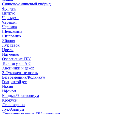
Сливово-вишневый гибрид
Фундук
Цитрус
Черемуха
Черешня
Черника
Шелковица
Шиповник
Яблоня
Лук севок
Цветы
Науменко
Озеленение ГБУ
Толстогузов А.С
Хвойники и декор
2 Луковичные осень
Безвременник/Колхикум
Гиацинтойдес
Иксия
Ифейон
Кандык/Эритрониум
Крокусы
Левкокорина
Лук/Аллиум
Луковичные осень БЕЗ картинки