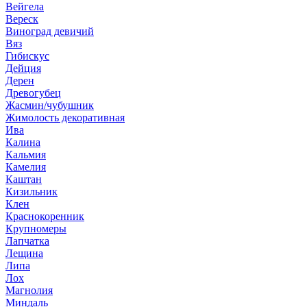
Вейгела
Вереск
Виноград девичий
Вяз
Гибискус
Дейция
Дерен
Древогубец
Жасмин/чубушник
Жимолость декоративная
Ива
Калина
Кальмия
Камелия
Каштан
Кизильник
Клен
Краснокоренник
Крупномеры
Лапчатка
Лещина
Липа
Лох
Магнолия
Миндаль