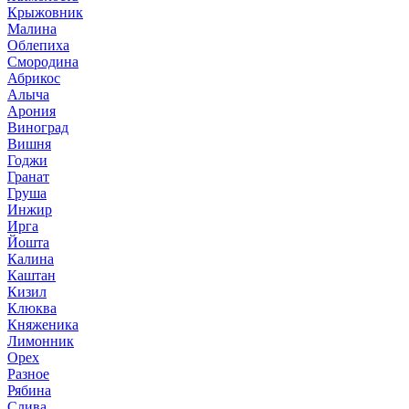
Крыжовник
Малина
Облепиха
Смородина
Абрикос
Алыча
Арония
Виноград
Вишня
Годжи
Гранат
Груша
Инжир
Ирга
Йошта
Калина
Каштан
Кизил
Клюква
Княженика
Лимонник
Орех
Разное
Рябина
Слива