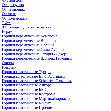
Чистый дом
От грызунов
От летающих
От моли
От ползающих
ЭФА
04. Товары для цветоводства
Керамика
Горшки керамические Композит
Горшки керамические Воронеж
Горшки керамические Польша
Горшки керамические Сады Аурики
Горшки керамические Студия - Декор
Горшки керамические Шойрих Германия
Опоры
Пластик
Горшки пластиковые Турция
Горшки пластиковые Elho Голландия
Горшки пластиковые Scheuriсh Германия
Горшки пластиковые Ангора
Горшки пластиковые БМС
Горшки пластиковые Кострома
Горшки пластиковые Мартика(Барнаул)
Горшки пластиковые Милих
Горшки пластиковые Прочие