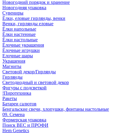
Новогодний порядок и хранение
Новогодняя упаковка
Сувениры
Ёлки, еловые гирлянды, венки
Венки, гирлянды еловые
Ёлки напольные
Ёлки настенные
Ёлки настольные
Ёлочные украшения
Ёлочные игрушки
Елочные шары
Украшения
Магниты
Световой декор/Гирлянды
Гирлянды
Светодиодный и световой декор
Фигуры с подсветкой
!Пиротехника
Ракеты
Батареи салютов
Бенгальские свечи, хлопушки, фонтаны настольные
09. Семена
Фермерская упаковка
Поиск ВЕС и ПРОФИ
Hem Genetics