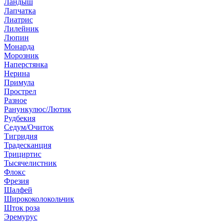
Ландыш
Лапчатка
Лиатрис
Лилейник
Люпин
Монарда
Морозник
Наперстянка
Нерина
Примула
Прострел
Разное
Ранункулюс/Лютик
Рудбекия
Седум/Очиток
Тигридия
Традесканция
Трициртис
Тысячелистник
Флокс
Фрезия
Шалфей
Ширококолокольчик
Шток роза
Эремурус