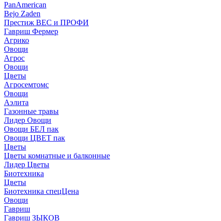
PanAmerican
Bejo Zaden
Престиж ВЕС и ПРОФИ
Гавриш Фермер
Агрико
Овощи
Агрос
Овощи
Цветы
Агросемтомс
Овощи
Аэлита
Газонные травы
Лидер Овощи
Овощи БЕЛ пак
Овощи ЦВЕТ пак
Цветы
Цветы комнатные и балконные
Лидер Цветы
Биотехника
Цветы
Биотехника спецЦена
Овощи
Гавриш
Гавриш ЗЫКОВ