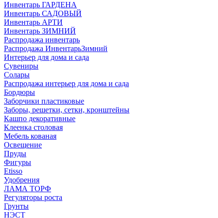
Инвентарь ГАРДЕНА
Инвентарь САДОВЫЙ
Инвентарь АРТИ
Инвентарь ЗИМНИЙ
Распродажа инвентарь
Распродажа ИнвентарьЗимний
Интерьер для дома и сада
Сувениры
Солары
Распродажа интерьер для дома и сада
Бордюры
Заборчики пластиковые
Заборы, решетки, сетки, кронштейны
Кашпо декоративные
Клеенка столовая
Мебель кованая
Освещение
Пруды
Фигуры
Etisso
Удобрения
ЛАМА ТОРФ
Регуляторы роста
Грунты
НЭСТ