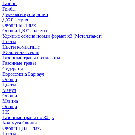
Газоны
Грибы
Деревья и кустарники
ДУЭТ серия
Овощи БЕЛ пак
Овощи ЦВЕТ пакеты
Удачные семена новый формат х3 (Метал.пакет)
Цветы
Цветы комнатные
Юбилейная серия
Газонные травы и сидераты
Газонные травы
Сидераты
Евросемена Барнаул
Овощи
Цветы
Манул
Овощи
Мязина
Овощи
НК
Газонные травы по 30гр.
Кольчуга Овощи
Овощи ЦВЕТ пак.
Цветы