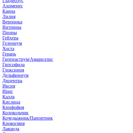
Гладиолус
Ахименес
Канна
Лилия
Вероника
Витрины
Пионы
Гейхера
Гелениум
Хоста
Герань
Гиппеаструм/Амариллис
Гипсофила
Глоксиния
Дельфиниум
Дицентра
Иксия
Ирис
Калла
Кислица
Книфофия
Колокольчик
Кочедыжник/Папортник
Крокосмия
Лаванда