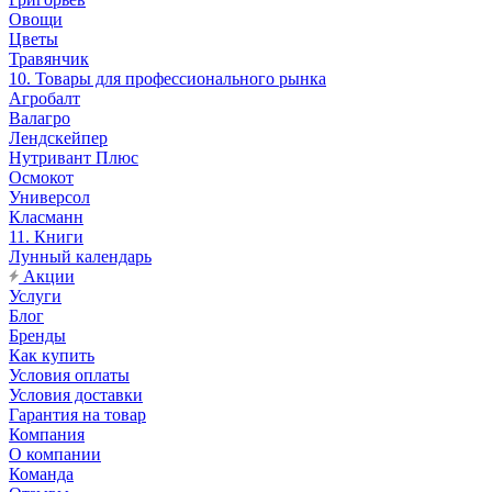
Овощи
Цветы
Травянчик
10. Товары для профессионального рынка
Агробалт
Валагро
Лендскейпер
Нутривант Плюс
Осмокот
Универсол
Класманн
11. Книги
Лунный календарь
Акции
Услуги
Блог
Бренды
Как купить
Условия оплаты
Условия доставки
Гарантия на товар
Компания
О компании
Команда