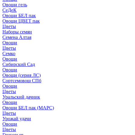
Овощи гель
СеДеК
Овощи БЕЛ пак
Овощи ЦВЕТ пак
Цветы
Наборы семян
Семена Алтая
Овощи
Цветы
Семко
Овощи
Сибирский Сад
Овощи
Овощи (серия ЛС)
Сортсемовощ СПб
Овощи
Цветы
Уральский дачник
Овощи
Овощи БЕЛ пак (МАРС)
Цветы
Урожай удачи
Овощи
Цветы
Григорьев