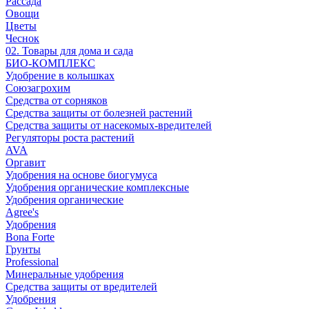
Рассада
Овощи
Цветы
Чеснок
02. Товары для дома и сада
БИО-КОМПЛЕКС
Удобрение в колышках
Союзагрохим
Средства от сорняков
Средства защиты от болезней растений
Средства защиты от насекомых-вредителей
Регуляторы роста растений
AVA
Оргавит
Удобрения на основе биогумуса
Удобрения органические комплексные
Удобрения органические
Agree's
Удобрения
Bona Forte
Грунты
Professional
Минеральные удобрения
Средства защиты от вредителей
Удобрения