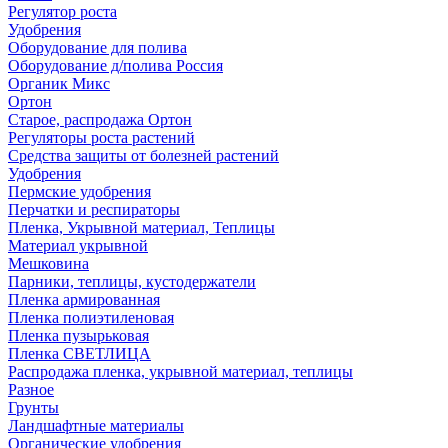
Регулятор роста
Удобрения
Оборудование для полива
Оборудование д/полива Россия
Органик Микс
Ортон
Старое, распродажа Ортон
Регуляторы роста растений
Средства защиты от болезней растений
Удобрения
Пермские удобрения
Перчатки и респираторы
Пленка, Укрывной материал, Теплицы
Материал укрывной
Мешковина
Парники, теплицы, кустодержатели
Пленка армированная
Пленка полиэтиленовая
Пленка пузырьковая
Пленка СВЕТЛИЦА
Распродажа пленка, укрывной материал, теплицы
Разное
Грунты
Ландшафтные материалы
Органические удобрения