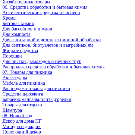
Хозяйственные товары
06. Средства обработки и бытовая химия
Антисептические средства и гигиена
Кремы
Бытовая химия
Для бассейнов и прудов
Для компоста
Для санитарной и дезинфекционной обработки
Для септиков, биотуалетов и выгребных ям
Жидкие средства
Порошки
Для чистки дымоходов и печных труб
Распродажа средства обработки и бытовая химия
07. Товары для пикника
Аксессуары
Мебель для пикника
Распродажа товары для пикника
Средства д/розжига
Барбекю,мангалы,плиты,горелки
Товары для отдыха
Шампура
08. Новый год
Декор для дома НГ
Мишура и дождик
Новогодний декор