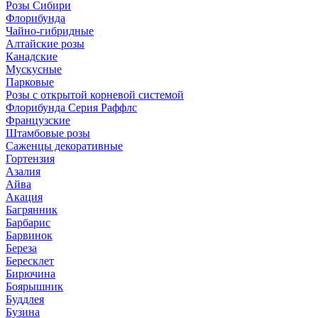
Розы Сибири
Флорибунда
Чайно-гибридные
Алтайские розы
Канадские
Мускусные
Парковые
Розы с открытой корневой системой
Флорибунда Серия Раффлс
Французские
Штамбовые розы
Саженцы декоративные
Гортензия
Азалия
Айва
Акация
Багрянник
Барбарис
Барвинок
Береза
Бересклет
Бирючина
Боярышник
Буддлея
Бузина