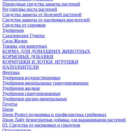
Природные средства защиты растений
Регуляторы роста растений
Средства защиты от болезней растений
Средства защиты от насекомых-вредителей
Средства от сорняков
Удобрения
Сахалинские Гуматы
Сила Жизни
Товары для животных
КОРМА ДЛЯ ДОМАШНИХ ЖИВОТНЫХ
КОРМОВЫЕ ДОБАВКИ
КОРМУШКИ И ЛОТКИ, ИГРУШКИ
НАПОЛНИТЕЛИ
Фертика
Удобрения водорастворимые
Удобрения минеральные гранулированные
Удобрения жидкие
Удобрения гранулированные
Удобрения органо-минеральные
Грунты
Цион
Цион Protect подкормка и профилактика грибковых
Цион Лайт безнитратная добавка для выращивания растений
03. Средства от насекомых и грызунов
Отпугиватели