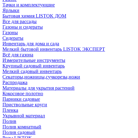
Тачки и комплектующие
Ярлыки
Бытовая химия LISTOK ДОМ
Все для рассады
Газоны и сидераты
Газоны
Сидераты
Инвентарь для дома и сада
Мелкий бытовой инвентарь LISTOK ЭКСПЕРТ
Всё для газона
Измерительные инструменты
Крупный садовый инвентарь
Мелкий садовый инвентарь
Секаторы,ножницы,сучкорезы,ножи
Распродажа
Материалы для укрытия растений
Кокосовое полотно
Парники садовые
Приствольные круги
Пленка
Укрывной материал
Полив
Полив комнатный
Полив садовый
Розы LISTOK