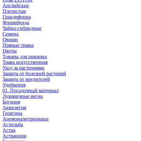
Английские
Плетистые
Грандифлора
Флорибунда
Чайно-гибридные
Семена
Овощи
Пряные травы
Цветы
Товары для пикника
Трава искусственная
Уход за растениями
Защита от болезней растений
Защита от вредителей
Удобрения
01. Посадочный материал
Луковичные весна
Бегония
Аквилегия
Георгина
Анемона/ветренница
Астильба
Астра
Астранция