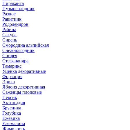
Пираканта
Пузыреплодник
Разное
Ракитник
Рододендрон
Рябина
Сакура
Сирень
Смородина альпийская
Снежноягодник
Спирея
Стефанандра
Тамарикс
Уценка декоративные
Форзиция
Эрика
Яблоня декоративная
Саженцы плодовые
Персик
Актинидия
Брусника
Голубика
Ежевика
Ежемалина
Жимолость