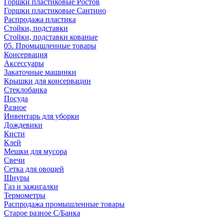
Горшки пластиковые Ростов
Горшки пластиковые Сантино
Распродажа пластика
Стойки, подставки
Стойки, подставки кованые
05. Промышленные товары
Консервация
Аксессуары
Закаточные машинки
Крышки для консервации
Стеклобанка
Посуда
Разное
Инвентарь для уборки
Дождевики
Кисти
Клей
Мешки для мусора
Свечи
Сетка для овощей
Шнуры
Газ и зажигалки
Термометры
Распродажа промышленные товары
Старое разное С/Банка