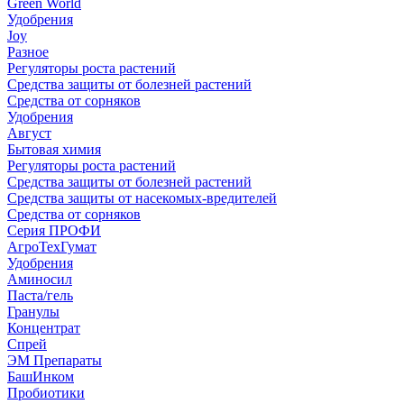
Green World
Удобрения
Joy
Разное
Регуляторы роста растений
Средства защиты от болезней растений
Средства от сорняков
Удобрения
Август
Бытовая химия
Регуляторы роста растений
Средства защиты от болезней растений
Средства защиты от насекомых-вредителей
Средства от сорняков
Серия ПРОФИ
АгроТехГумат
Удобрения
Аминосил
Паста/гель
Гранулы
Концентрат
Спрей
ЭМ Препараты
БашИнком
Пробиотики