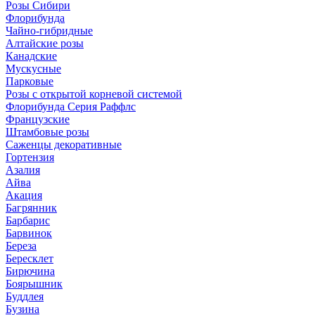
Розы Сибири
Флорибунда
Чайно-гибридные
Алтайские розы
Канадские
Мускусные
Парковые
Розы с открытой корневой системой
Флорибунда Серия Раффлс
Французские
Штамбовые розы
Саженцы декоративные
Гортензия
Азалия
Айва
Акация
Багрянник
Барбарис
Барвинок
Береза
Бересклет
Бирючина
Боярышник
Буддлея
Бузина