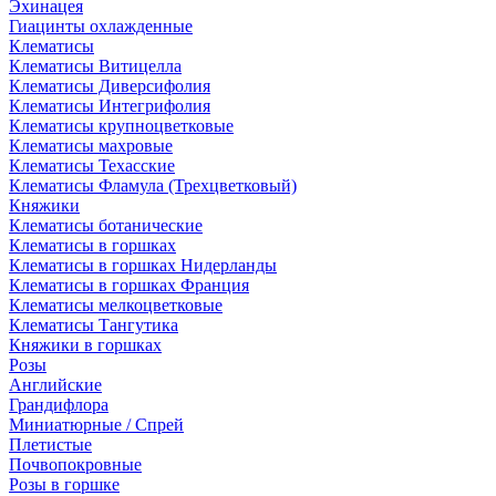
Эхинацея
Гиацинты охлажденные
Клематисы
Клематисы Витицелла
Клематисы Диверсифолия
Клематисы Интегрифолия
Клематисы крупноцветковые
Клематисы махровые
Клематисы Техасские
Клематисы Фламула (Трехцветковый)
Княжики
Клематисы ботанические
Клематисы в горшках
Клематисы в горшках Нидерланды
Клематисы в горшках Франция
Клематисы мелкоцветковые
Клематисы Тангутика
Княжики в горшках
Розы
Английские
Грандифлора
Миниатюрные / Спрей
Плетистые
Почвопокровные
Розы в горшке