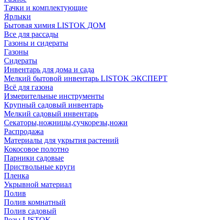
Тачки и комплектующие
Ярлыки
Бытовая химия LISTOK ДОМ
Все для рассады
Газоны и сидераты
Газоны
Сидераты
Инвентарь для дома и сада
Мелкий бытовой инвентарь LISTOK ЭКСПЕРТ
Всё для газона
Измерительные инструменты
Крупный садовый инвентарь
Мелкий садовый инвентарь
Секаторы,ножницы,сучкорезы,ножи
Распродажа
Материалы для укрытия растений
Кокосовое полотно
Парники садовые
Приствольные круги
Пленка
Укрывной материал
Полив
Полив комнатный
Полив садовый
Розы LISTOK