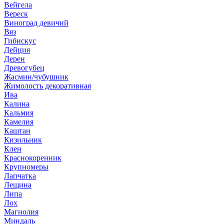
Вейгела
Вереск
Виноград девичий
Вяз
Гибискус
Дейция
Дерен
Древогубец
Жасмин/чубушник
Жимолость декоративная
Ива
Калина
Кальмия
Камелия
Каштан
Кизильник
Клен
Краснокоренник
Крупномеры
Лапчатка
Лещина
Липа
Лох
Магнолия
Миндаль