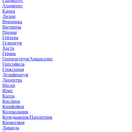
Гладиолус
Ахименес
Канна
Лилия
Вероника
Витрины
Пионы
Гейхера
Гелениум
Хоста
Герань
Гиппеаструм/Амариллис
Гипсофила
Глоксиния
Дельфиниум
Дицентра
Иксия
Ирис
Калла
Кислица
Книфофия
Колокольчик
Кочедыжник/Папортник
Крокосмия
Лаванда