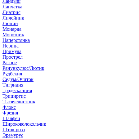
Ландыш
Лапчатка
Лиатрис
Лилейник
Люпин
Монарда
Морозник
Наперстянка
Нерина
Примула
Прострел
Разное
Ранункулюс/Лютик
Рудбекия
Седум/Очиток
Тигридия
Традесканция
Трициртис
Тысячелистник
Флокс
Фрезия
Шалфей
Ширококолокольчик
Шток роза
Эремурус