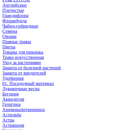
Английские
Плетистые
Грандифлора
Флорибунда
Чайно-гибридные
Семена
Овощи
Пряные травы
Цветы
Товары для пикника
Трава искусственная
Уход за растениями
Защита от болезней растений
Защита от вредителей
Удобрения
01. Посадочный материал
Луковичные весна
Бегония
Аквилегия
Георгина
Анемона/ветренница
Астильба
Астра
Астранция