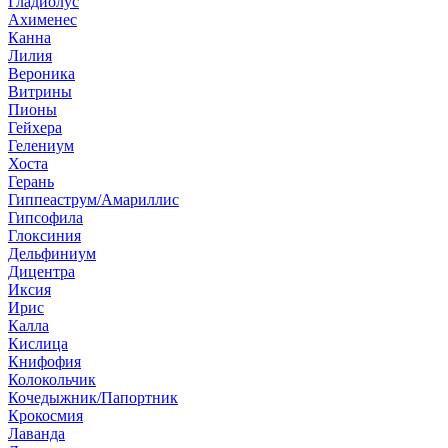
Гладиолус
Ахименес
Канна
Лилия
Вероника
Витрины
Пионы
Гейхера
Гелениум
Хоста
Герань
Гиппеаструм/Амариллис
Гипсофила
Глоксиния
Дельфиниум
Дицентра
Иксия
Ирис
Калла
Кислица
Книфофия
Колокольчик
Кочедыжник/Папортник
Крокосмия
Лаванда