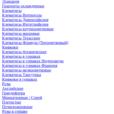
Эхинацея
Гиацинты охлажденные
Клематисы
Клематисы Витицелла
Клематисы Диверсифолия
Клематисы Интегрифолия
Клематисы крупноцветковые
Клематисы махровые
Клематисы Техасские
Клематисы Фламула (Трехцветковый)
Княжики
Клематисы ботанические
Клематисы в горшках
Клематисы в горшках Нидерланды
Клематисы в горшках Франция
Клематисы мелкоцветковые
Клематисы Тангутика
Княжики в горшках
Розы
Английские
Грандифлора
Миниатюрные / Спрей
Плетистые
Почвопокровные
Розы в горшке