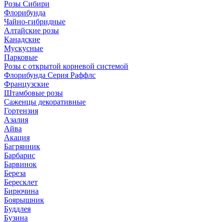
Розы Сибири
Флорибунда
Чайно-гибридные
Алтайские розы
Канадские
Мускусные
Парковые
Розы с открытой корневой системой
Флорибунда Серия Раффлс
Французские
Штамбовые розы
Саженцы декоративные
Гортензия
Азалия
Айва
Акация
Багрянник
Барбарис
Барвинок
Береза
Бересклет
Бирючина
Боярышник
Буддлея
Бузина