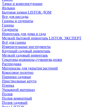
Тачки и комплектующие
Ярлыки
Бытовая химия LISTOK ДОМ
Все для рассады
Газоны и сидераты
Газоны
Сидераты
Инвентарь для дома и сада
Мелкий бытовой инвентарь LISTOK ЭКСПЕРТ
Всё для газона
Измерительные инструменты
Крупный садовый инвентарь
Мелкий садовый инвентарь
Секаторы,ножницы,сучкорезы,ножи
Распродажа
Материалы для укрытия растений
Кокосовое полотно
Парники садовые
Приствольные круги
Пленка
Укрывной материал
Полив
Полив комнатный
Полив садовый
Розы LISTOK