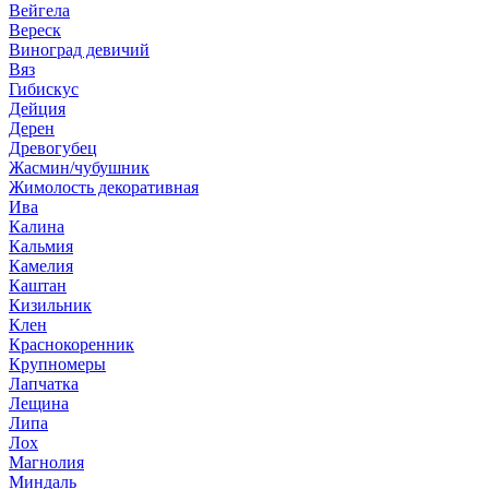
Вейгела
Вереск
Виноград девичий
Вяз
Гибискус
Дейция
Дерен
Древогубец
Жасмин/чубушник
Жимолость декоративная
Ива
Калина
Кальмия
Камелия
Каштан
Кизильник
Клен
Краснокоренник
Крупномеры
Лапчатка
Лещина
Липа
Лох
Магнолия
Миндаль