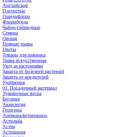
Английские
Плетистые
Грандифлора
Флорибунда
Чайно-гибридные
Семена
Овощи
Пряные травы
Цветы
Товары для пикника
Трава искусственная
Уход за растениями
Защита от болезней растений
Защита от вредителей
Удобрения
01. Посадочный материал
Луковичные весна
Бегония
Аквилегия
Георгина
Анемона/ветренница
Астильба
Астра
Астранция