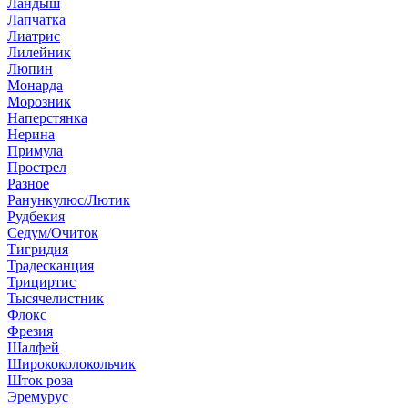
Ландыш
Лапчатка
Лиатрис
Лилейник
Люпин
Монарда
Морозник
Наперстянка
Нерина
Примула
Прострел
Разное
Ранункулюс/Лютик
Рудбекия
Седум/Очиток
Тигридия
Традесканция
Трициртис
Тысячелистник
Флокс
Фрезия
Шалфей
Ширококолокольчик
Шток роза
Эремурус