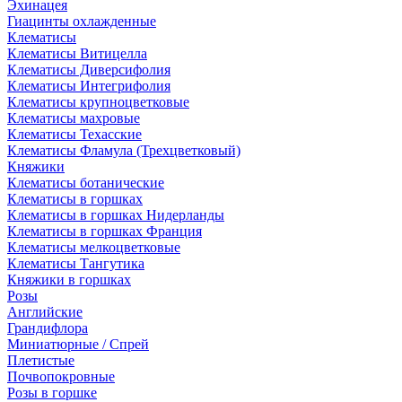
Эхинацея
Гиацинты охлажденные
Клематисы
Клематисы Витицелла
Клематисы Диверсифолия
Клематисы Интегрифолия
Клематисы крупноцветковые
Клематисы махровые
Клематисы Техасские
Клематисы Фламула (Трехцветковый)
Княжики
Клематисы ботанические
Клематисы в горшках
Клематисы в горшках Нидерланды
Клематисы в горшках Франция
Клематисы мелкоцветковые
Клематисы Тангутика
Княжики в горшках
Розы
Английские
Грандифлора
Миниатюрные / Спрей
Плетистые
Почвопокровные
Розы в горшке