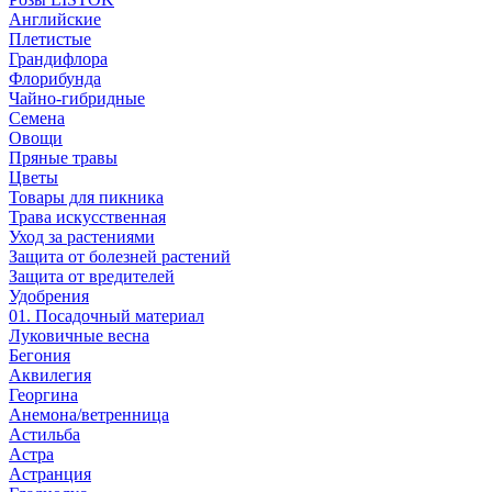
Английские
Плетистые
Грандифлора
Флорибунда
Чайно-гибридные
Семена
Овощи
Пряные травы
Цветы
Товары для пикника
Трава искусственная
Уход за растениями
Защита от болезней растений
Защита от вредителей
Удобрения
01. Посадочный материал
Луковичные весна
Бегония
Аквилегия
Георгина
Анемона/ветренница
Астильба
Астра
Астранция