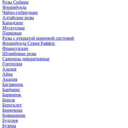
Розы Сибири
Флорибунда
Чайно-гибридные
Алтайские розы
Канадские
Мускусные
Парковые
Розы с открытой корневой системой
Флорибунда Серия Раффлс
Французские
Штамбовые розы
Саженцы декоративные
Гортензия
Азалия
Айва
Акация
Багрянник
Барбарис
Барвинок
Береза
Бересклет
Бирючина
Боярышник
Буддлея
Бузина