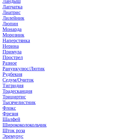
Ландыш
Лапчатка
Лиатрис
Лилейник
Люпин
Монарда
Морозник
Наперстянка
Нерина
Примула
Прострел
Разное
Ранункулюс/Лютик
Рудбекия
Седум/Очиток
Тигридия
Традесканция
Трициртис
Тысячелистник
Флокс
Фрезия
Шалфей
Ширококолокольчик
Шток роза
Эремурус