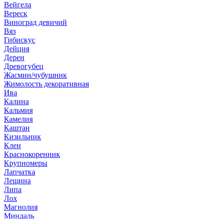
Вейгела
Вереск
Виноград девичий
Вяз
Гибискус
Дейция
Дерен
Древогубец
Жасмин/чубушник
Жимолость декоративная
Ива
Калина
Кальмия
Камелия
Каштан
Кизильник
Клен
Краснокоренник
Крупномеры
Лапчатка
Лещина
Липа
Лох
Магнолия
Миндаль