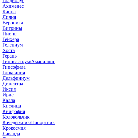
Гладиолус
Ахименес
Канна
Лилия
Вероника
Витрины
Пионы
Гейхера
Гелениум
Хоста
Герань
Гиппеаструм/Амариллис
Гипсофила
Глоксиния
Дельфиниум
Дицентра
Иксия
Ирис
Калла
Кислица
Книфофия
Колокольчик
Кочедыжник/Папортник
Крокосмия
Лаванда