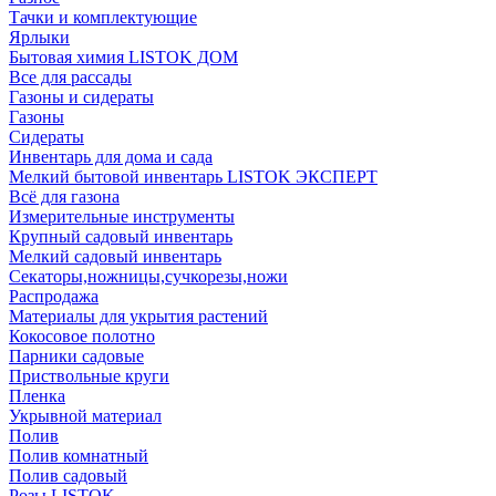
Тачки и комплектующие
Ярлыки
Бытовая химия LISTOK ДОМ
Все для рассады
Газоны и сидераты
Газоны
Сидераты
Инвентарь для дома и сада
Мелкий бытовой инвентарь LISTOK ЭКСПЕРТ
Всё для газона
Измерительные инструменты
Крупный садовый инвентарь
Мелкий садовый инвентарь
Секаторы,ножницы,сучкорезы,ножи
Распродажа
Материалы для укрытия растений
Кокосовое полотно
Парники садовые
Приствольные круги
Пленка
Укрывной материал
Полив
Полив комнатный
Полив садовый
Розы LISTOK