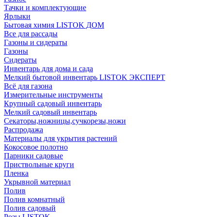
Тачки и комплектующие
Ярлыки
Бытовая химия LISTOK ДОМ
Все для рассады
Газоны и сидераты
Газоны
Сидераты
Инвентарь для дома и сада
Мелкий бытовой инвентарь LISTOK ЭКСПЕРТ
Всё для газона
Измерительные инструменты
Крупный садовый инвентарь
Мелкий садовый инвентарь
Секаторы,ножницы,сучкорезы,ножи
Распродажа
Материалы для укрытия растений
Кокосовое полотно
Парники садовые
Приствольные круги
Пленка
Укрывной материал
Полив
Полив комнатный
Полив садовый
Розы LISTOK