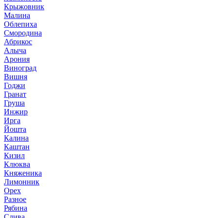
Крыжовник
Малина
Облепиха
Смородина
Абрикос
Алыча
Арония
Виноград
Вишня
Годжи
Гранат
Груша
Инжир
Ирга
Йошта
Калина
Каштан
Кизил
Клюква
Княженика
Лимонник
Орех
Разное
Рябина
Слива