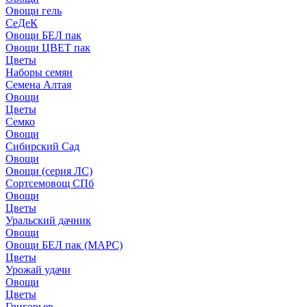
Овощи гель
СеДеК
Овощи БЕЛ пак
Овощи ЦВЕТ пак
Цветы
Наборы семян
Семена Алтая
Овощи
Цветы
Семко
Овощи
Сибирский Сад
Овощи
Овощи (серия ЛС)
Сортсемовощ СПб
Овощи
Цветы
Уральский дачник
Овощи
Овощи БЕЛ пак (МАРС)
Цветы
Урожай удачи
Овощи
Цветы
Григорьев