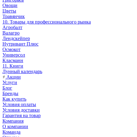
Овощи
Цветы
Травянчик
10. Товары для профессионального рынка
Агробалт
Валагро
Лендскейпер
Нутривант Плюс
Осмокот
Универсол
Класманн
11. Книги
Лунный календарь
Акции
Услуги
Блог
Бренды
Как купить
Условия оплаты
Условия доставки
Гарантия на товар
Компания
О компании
Команда