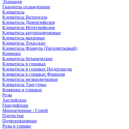
Эхинацея
Гиацинты охлажденные
Клематисы
Клематисы Витицелла
Клематисы Диверсифолия
Клематисы Интегрифолия
Клематисы крупноцветковые
Клематисы махровые
Клематисы Техасские
Клематисы Фламула (Трехцветковый)
Княжики
Клематисы ботанические
Клематисы в горшках
Клематисы в горшках Нидерланды
Клематисы в горшках Франция
Клематисы мелкоцветковые
Клематисы Тангутика
Княжики в горшках
Розы
Английские
Грандифлора
Миниатюрные / Спрей
Плетистые
Почвопокровные
Розы в горшке