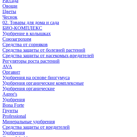
Рассада
Овощи
Цветы
Чеснок
02. Товары для дома и сада
БИО-КОМПЛЕКС
Удобрение в колышках
Союзагрохим
Средства от сорняков
Средства защиты от болезней растений
Средства защиты от насекомых-вредителей
Регуляторы роста растений
AVA
Оргавит
Удобрения на основе биогумуса
Удобрения органические комплексные
Удобрения органические
Agree's
Удобрения
Bona Forte
Грунты
Professional
Минеральные удобрения
Средства защиты от вредителей
Удобрения