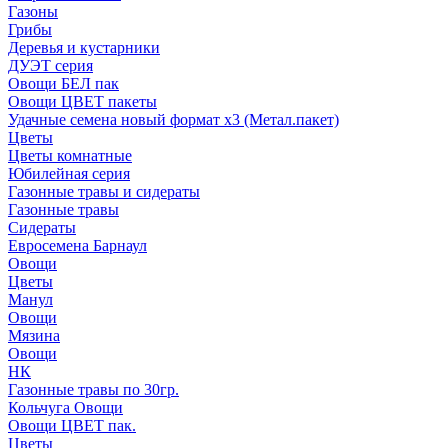
Газоны
Грибы
Деревья и кустарники
ДУЭТ серия
Овощи БЕЛ пак
Овощи ЦВЕТ пакеты
Удачные семена новый формат х3 (Метал.пакет)
Цветы
Цветы комнатные
Юбилейная серия
Газонные травы и сидераты
Газонные травы
Сидераты
Евросемена Барнаул
Овощи
Цветы
Манул
Овощи
Мязина
Овощи
НК
Газонные травы по 30гр.
Кольчуга Овощи
Овощи ЦВЕТ пак.
Цветы