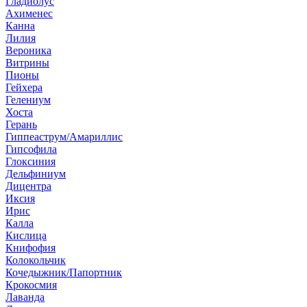
Гладиолус
Ахименес
Канна
Лилия
Вероника
Витрины
Пионы
Гейхера
Гелениум
Хоста
Герань
Гиппеаструм/Амариллис
Гипсофила
Глоксиния
Дельфиниум
Дицентра
Иксия
Ирис
Калла
Кислица
Книфофия
Колокольчик
Кочедыжник/Папортник
Крокосмия
Лаванда