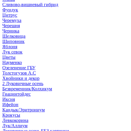
Сливово-вишневый гибрид
Фундук
Цитрус
Черемуха
Черешня
Черника
Шелковица
Шиповник
Яблоня
Лук севок
Цветы
Науменко
Озеленение ГБУ
Толстогузов А.С
Хвойники и декор
2 Луковичные осень
Безвременник/Колхикум
Гиацинтойдес
Иксия
Ифейон
Кандык/Эритрониум
Крокусы
Левкокорина
Лук/Аллиум
Луковичные осень БЕЗ картинки