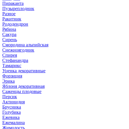
Пираканта
Пузыреплодник
Разное
Ракитник
Рододендрон
Рябина
Сакура
Сирень
Смородина альпийская
Снежноягодник
Спирея
Стефанандра
Тамарикс
Уценка декоративные
Форзиция
Эрика
Яблоня декоративная
Саженцы плодовые
Персик
Актинидия
Брусника
Голубика
Ежевика
Ежемалина
Жимолость