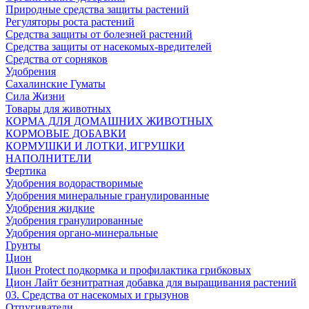
Природные средства защиты растений
Регуляторы роста растений
Средства защиты от болезней растений
Средства защиты от насекомых-вредителей
Средства от сорняков
Удобрения
Сахалинские Гуматы
Сила Жизни
Товары для животных
КОРМА ДЛЯ ДОМАШНИХ ЖИВОТНЫХ
КОРМОВЫЕ ДОБАВКИ
КОРМУШКИ И ЛОТКИ, ИГРУШКИ
НАПОЛНИТЕЛИ
Фертика
Удобрения водорастворимые
Удобрения минеральные гранулированные
Удобрения жидкие
Удобрения гранулированные
Удобрения органо-минеральные
Грунты
Цион
Цион Protect подкормка и профилактика грибковых
Цион Лайт безнитратная добавка для выращивания растений
03. Средства от насекомых и грызунов
Отпугиватели