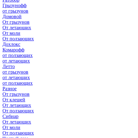
Грызунофф
от грызунов
Домовой
От грызунов
От летающих
От моли
От ползающих
Дохлокс
Комарофф
от ползающих
от летающих
Летто
от грызунов
от летающих
от ползающих
Разное
От грызунов
От клещей
От летающих
От ползающих
Сибиар
От летающих
От моли
От ползающих