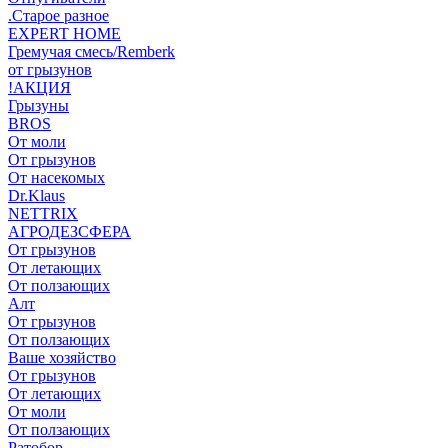
.Старое разное
EXPERT HOME
Гремучая смесь/Remberk
от грызунов
!АКЦИЯ
Грызуны
BROS
От моли
От грызунов
От насекомых
Dr.Klaus
NETTRIX
АГРОДЕЗСФЕРА
От грызунов
От летающих
От ползающих
Алт
От грызунов
От ползающих
Ваше хозяйство
От грызунов
От летающих
От моли
От ползающих
Ратобор