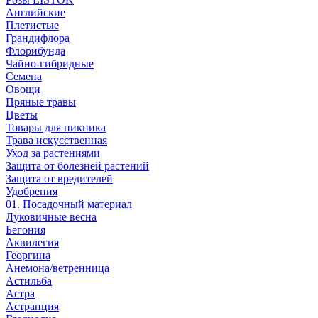
Английские
Плетистые
Грандифлора
Флорибунда
Чайно-гибридные
Семена
Овощи
Пряные травы
Цветы
Товары для пикника
Трава искусственная
Уход за растениями
Защита от болезней растений
Защита от вредителей
Удобрения
01. Посадочный материал
Луковичные весна
Бегония
Аквилегия
Георгина
Анемона/ветренница
Астильба
Астра
Астранция