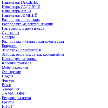
Инвентарь ГАРДЕНА
Инвентарь САДОВЫЙ
Инвентарь АРТИ
Инвентарь ЗИМНИЙ
Распродажа инвентарь
Распродажа ИнвентарьЗимний
Интерьер для дома и сада
Сувениры
Солары
Распродажа интерьер для дома и сада
Бордюры
Заборчики пластиковые
Заборы, решетки, сетки, кронштейны
Кашпо декоративные
Клеенка столовая
Мебель кованая
Освещение
Пруды
Фигуры
Etisso
Удобрения
ЛАМА ТОРФ
Регуляторы роста
Грунты
НЭСТ