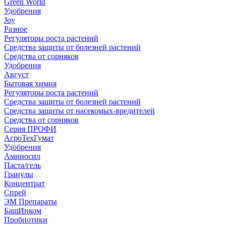
Green World
Удобрения
Joy
Разное
Регуляторы роста растений
Средства защиты от болезней растений
Средства от сорняков
Удобрения
Август
Бытовая химия
Регуляторы роста растений
Средства защиты от болезней растений
Средства защиты от насекомых-вредителей
Средства от сорняков
Серия ПРОФИ
АгроТехГумат
Удобрения
Аминосил
Паста/гель
Гранулы
Концентрат
Спрей
ЭМ Препараты
БашИнком
Пробиотики