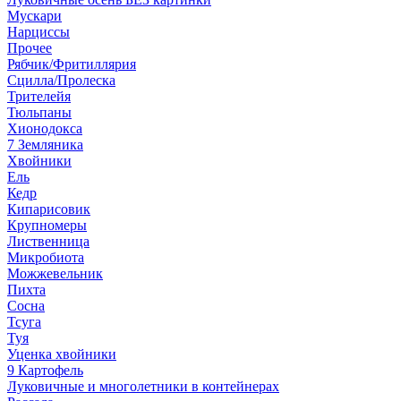
Мускари
Нарциссы
Прочее
Рябчик/Фритиллярия
Сцилла/Пролеска
Трителейя
Тюльпаны
Хионодокса
7 Земляника
Хвойники
Ель
Кедр
Кипарисовик
Крупномеры
Лиственница
Микробиота
Можжевельник
Пихта
Сосна
Тсуга
Туя
Уценка хвойники
9 Картофель
Луковичные и многолетники в контейнерах