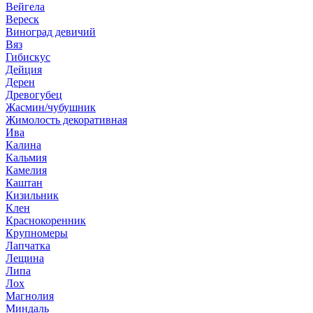
Вейгела
Вереск
Виноград девичий
Вяз
Гибискус
Дейция
Дерен
Древогубец
Жасмин/чубушник
Жимолость декоративная
Ива
Калина
Кальмия
Камелия
Каштан
Кизильник
Клен
Краснокоренник
Крупномеры
Лапчатка
Лещина
Липа
Лох
Магнолия
Миндаль