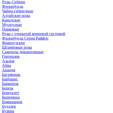
Розы Сибири
Флорибунда
Чайно-гибридные
Алтайские розы
Канадские
Мускусные
Парковые
Розы с открытой корневой системой
Флорибунда Серия Раффлс
Французские
Штамбовые розы
Саженцы декоративные
Гортензия
Азалия
Айва
Акация
Багрянник
Барбарис
Барвинок
Береза
Бересклет
Бирючина
Боярышник
Буддлея
Бузина