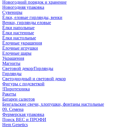
Новогодний порядок и хранение
Новогодняя упаковка
Сувениры
Ёлки, еловые гирлянды, венки
Венки, гирлянды еловые
Ёлки напольные
Ёлки настенные
Ёлки настольные
Ёлочные украшения
Ёлочные игрушки
Елочные шары
Украшения
Магниты
Световой декор/Гирлянды
Гирлянды
Светодиодный и световой декор
Фигуры с подсветкой
!Пиротехника
Ракеты
Батареи салютов
Бенгальские свечи, хлопушки, фонтаны настольные
09. Семена
Фермерская упаковка
Поиск ВЕС и ПРОФИ
Hem Genetics