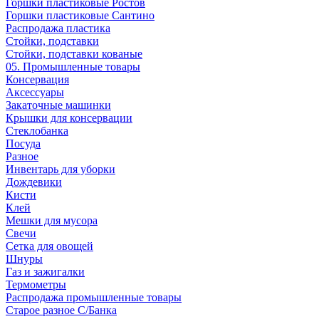
Горшки пластиковые Ростов
Горшки пластиковые Сантино
Распродажа пластика
Стойки, подставки
Стойки, подставки кованые
05. Промышленные товары
Консервация
Аксессуары
Закаточные машинки
Крышки для консервации
Стеклобанка
Посуда
Разное
Инвентарь для уборки
Дождевики
Кисти
Клей
Мешки для мусора
Свечи
Сетка для овощей
Шнуры
Газ и зажигалки
Термометры
Распродажа промышленные товары
Старое разное С/Банка