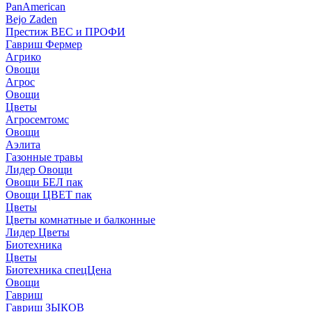
PanAmerican
Bejo Zaden
Престиж ВЕС и ПРОФИ
Гавриш Фермер
Агрико
Овощи
Агрос
Овощи
Цветы
Агросемтомс
Овощи
Аэлита
Газонные травы
Лидер Овощи
Овощи БЕЛ пак
Овощи ЦВЕТ пак
Цветы
Цветы комнатные и балконные
Лидер Цветы
Биотехника
Цветы
Биотехника спецЦена
Овощи
Гавриш
Гавриш ЗЫКОВ