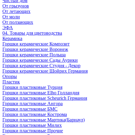
Чистый дом
От грызунов
От летающих
От моли
От ползающих
ЭФА
04. Товары для цветоводства
Керамика
Горшки керамические Композит
Горшки керамические Воронеж
Горшки керамические Польша
Горшки керамические Сады Аурики
Горшки керамические Студия - Декор
Горшки керамические Шойрих Германия
Опоры
Пластик
Горшки пластиковые Турция
Горшки пластиковые Elho Голландия
Горшки пластиковые Scheuriсh Германия
Горшки пластиковые Ангора
Горшки пластиковые БМС
Горшки пластиковые Кострома
Горшки пластиковые Мартика(Барнаул)
Горшки пластиковые Милих
Горшки пластиковые Прочие