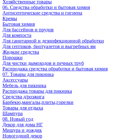
Хозяйственные товары
06. Средства обработки и бытовая химия
Антисептические средства и гигиена
Кремы
Бытовая химия
Для бассейнов и прудов
Для компоста
Для санитарной и дезинфекционной обработки
Для септиков, биотуалетов и выгребных ям
Жидкие средства
Порошки
Для чистки дымоходов и печных труб
Распродажа средства обработки и бытовая химия
07. Товары для пикника
Аксессуары
Мебель для пикника
Распродажа товары для пикника
Средства д/розжига
Барбекю,мангалы,плиты,горелки
Товары для отдыха
Шампура
08. Новый год
Декор для дома НГ
Мишура и дождик
Новогодний декор