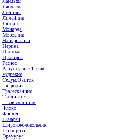
Ландыш
Лапчатка
Лиатрис
Лилейник
Люпин
Монарда
Морозник
Наперстянка
Нерина
Примула
Прострел
Разное
Ранункулюс/Лютик
Рудбекия
Седум/Очиток
Тигридия
Традесканция
Трициртис
Тысячелистник
Флокс
Фрезия
Шалфей
Ширококолокольчик
Шток роза
Эремурус