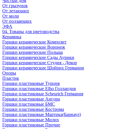
Чистый дом
От грызунов
От летающих
От моли
От ползающих
ЭФА
04. Товары для цветоводства
Керамика
Горшки керамические Композит
Горшки керамические Воронеж
Горшки керамические Польша
Горшки керамические Сады Аурики
Горшки керамические Студия - Декор
Горшки керамические Шойрих Германия
Опоры
Пластик
Горшки пластиковые Турция
Горшки пластиковые Elho Голландия
Горшки пластиковые Scheuriсh Германия
Горшки пластиковые Ангора
Горшки пластиковые БМС
Горшки пластиковые Кострома
Горшки пластиковые Мартика(Барнаул)
Горшки пластиковые Милих
Горшки пластиковые Прочие