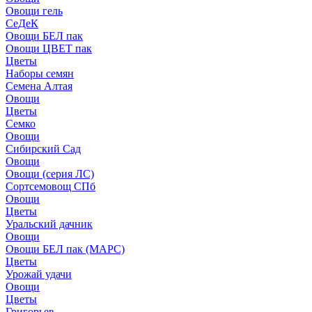
Овощи гель
СеДеК
Овощи БЕЛ пак
Овощи ЦВЕТ пак
Цветы
Наборы семян
Семена Алтая
Овощи
Цветы
Семко
Овощи
Сибирский Сад
Овощи
Овощи (серия ЛС)
Сортсемовощ СПб
Овощи
Цветы
Уральский дачник
Овощи
Овощи БЕЛ пак (МАРС)
Цветы
Урожай удачи
Овощи
Цветы
Григорьев