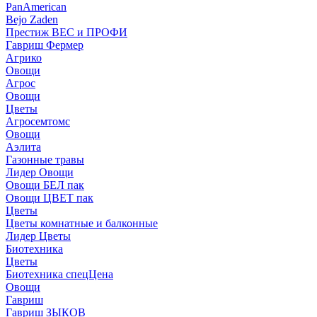
PanAmerican
Bejo Zaden
Престиж ВЕС и ПРОФИ
Гавриш Фермер
Агрико
Овощи
Агрос
Овощи
Цветы
Агросемтомс
Овощи
Аэлита
Газонные травы
Лидер Овощи
Овощи БЕЛ пак
Овощи ЦВЕТ пак
Цветы
Цветы комнатные и балконные
Лидер Цветы
Биотехника
Цветы
Биотехника спецЦена
Овощи
Гавриш
Гавриш ЗЫКОВ