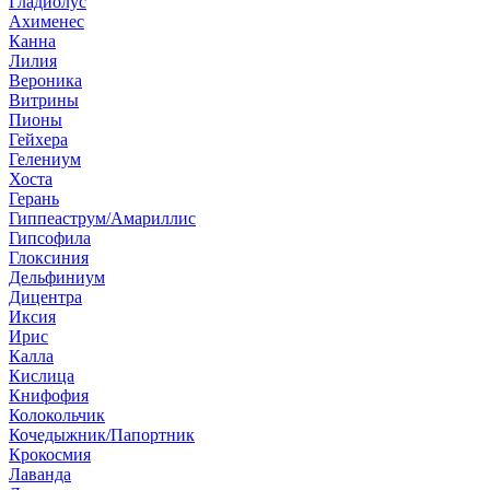
Гладиолус
Ахименес
Канна
Лилия
Вероника
Витрины
Пионы
Гейхера
Гелениум
Хоста
Герань
Гиппеаструм/Амариллис
Гипсофила
Глоксиния
Дельфиниум
Дицентра
Иксия
Ирис
Калла
Кислица
Книфофия
Колокольчик
Кочедыжник/Папортник
Крокосмия
Лаванда