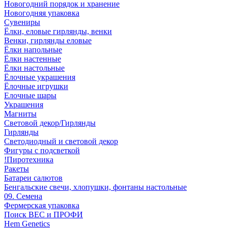
Новогодний порядок и хранение
Новогодняя упаковка
Сувениры
Ёлки, еловые гирлянды, венки
Венки, гирлянды еловые
Ёлки напольные
Ёлки настенные
Ёлки настольные
Ёлочные украшения
Ёлочные игрушки
Елочные шары
Украшения
Магниты
Световой декор/Гирлянды
Гирлянды
Светодиодный и световой декор
Фигуры с подсветкой
!Пиротехника
Ракеты
Батареи салютов
Бенгальские свечи, хлопушки, фонтаны настольные
09. Семена
Фермерская упаковка
Поиск ВЕС и ПРОФИ
Hem Genetics