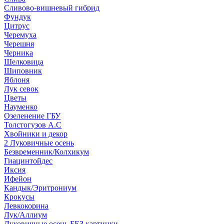
Сливово-вишневый гибрид
Фундук
Цитрус
Черемуха
Черешня
Черника
Шелковица
Шиповник
Яблоня
Лук севок
Цветы
Науменко
Озеленение ГБУ
Толстогузов А.С
Хвойники и декор
2 Луковичные осень
Безвременник/Колхикум
Гиацинтойдес
Иксия
Ифейон
Кандык/Эритрониум
Крокусы
Левкокорина
Лук/Аллиум
Луковичные осень БЕЗ картинки