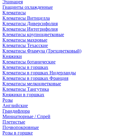
Эхинацея
Гиацинты охлажденные
Клематисы
Клематисы Витицелла
Клематисы Диверсифолия
Клематисы Интегрифолия
Клематисы крупноцветковые
Клематисы махровые
Клематисы Техасские
Клематисы Фламула (Трехцветковый)
Княжики
Клематисы ботанические
Клематисы в горшках
Клематисы в горшках Нидерланды
Клематисы в горшках Франция
Клематисы мелкоцветковые
Клематисы Тангутика
Княжики в горшках
Розы
Английские
Грандифлора
Миниатюрные / Спрей
Плетистые
Почвопокровные
Розы в горшке