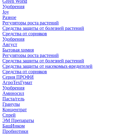
Green World
Удобрения
Joy
Разное
Регуляторы роста растений
Средства защиты от болезней растений
Средства от сорняков
Удобрения
Август
Бытовая химия
Регуляторы роста растений
Средства защиты от болезней растений
Средства защиты от насекомых-вредителей
Средства от сорняков
Серия ПРОФИ
АгроТехГумат
Удобрения
Аминосил
Паста/гель
Гранулы
Концентрат
Спрей
ЭМ Препараты
БашИнком
Пробиотики