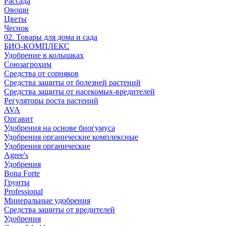
Рассада
Овощи
Цветы
Чеснок
02. Товары для дома и сада
БИО-КОМПЛЕКС
Удобрение в колышках
Союзагрохим
Средства от сорняков
Средства защиты от болезней растений
Средства защиты от насекомых-вредителей
Регуляторы роста растений
AVA
Оргавит
Удобрения на основе биогумуса
Удобрения органические комплексные
Удобрения органические
Agree's
Удобрения
Bona Forte
Грунты
Professional
Минеральные удобрения
Средства защиты от вредителей
Удобрения