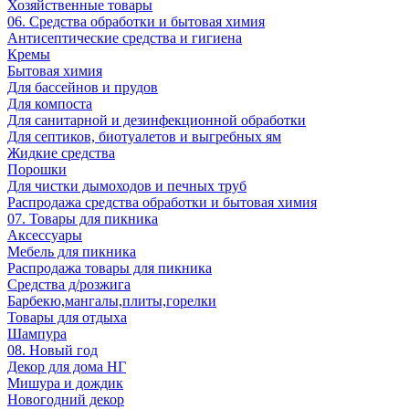
Хозяйственные товары
06. Средства обработки и бытовая химия
Антисептические средства и гигиена
Кремы
Бытовая химия
Для бассейнов и прудов
Для компоста
Для санитарной и дезинфекционной обработки
Для септиков, биотуалетов и выгребных ям
Жидкие средства
Порошки
Для чистки дымоходов и печных труб
Распродажа средства обработки и бытовая химия
07. Товары для пикника
Аксессуары
Мебель для пикника
Распродажа товары для пикника
Средства д/розжига
Барбекю,мангалы,плиты,горелки
Товары для отдыха
Шампура
08. Новый год
Декор для дома НГ
Мишура и дождик
Новогодний декор