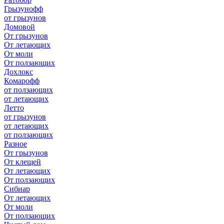
Грызунофф
от грызунов
Домовой
От грызунов
От летающих
От моли
От ползающих
Дохлокс
Комарофф
от ползающих
от летающих
Летто
от грызунов
от летающих
от ползающих
Разное
От грызунов
От клещей
От летающих
От ползающих
Сибиар
От летающих
От моли
От ползающих