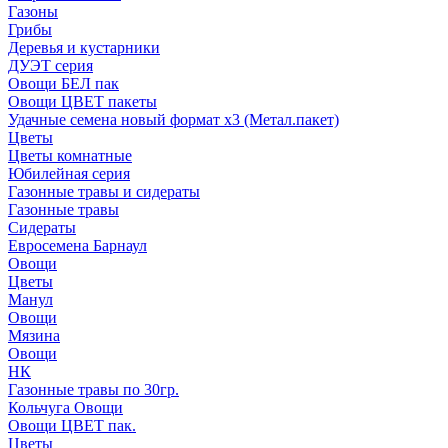
Газоны
Грибы
Деревья и кустарники
ДУЭТ серия
Овощи БЕЛ пак
Овощи ЦВЕТ пакеты
Удачные семена новый формат х3 (Метал.пакет)
Цветы
Цветы комнатные
Юбилейная серия
Газонные травы и сидераты
Газонные травы
Сидераты
Евросемена Барнаул
Овощи
Цветы
Манул
Овощи
Мязина
Овощи
НК
Газонные травы по 30гр.
Кольчуга Овощи
Овощи ЦВЕТ пак.
Цветы