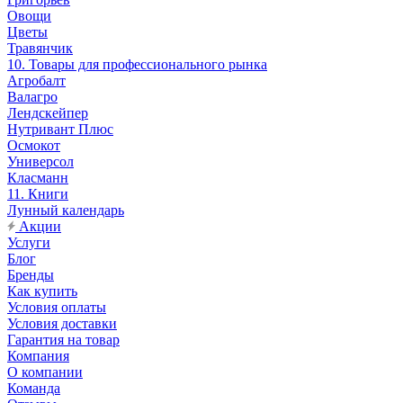
Овощи
Цветы
Травянчик
10. Товары для профессионального рынка
Агробалт
Валагро
Лендскейпер
Нутривант Плюс
Осмокот
Универсол
Класманн
11. Книги
Лунный календарь
Акции
Услуги
Блог
Бренды
Как купить
Условия оплаты
Условия доставки
Гарантия на товар
Компания
О компании
Команда