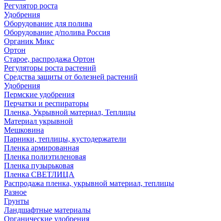
Регулятор роста
Удобрения
Оборудование для полива
Оборудование д/полива Россия
Органик Микс
Ортон
Старое, распродажа Ортон
Регуляторы роста растений
Средства защиты от болезней растений
Удобрения
Пермские удобрения
Перчатки и респираторы
Пленка, Укрывной материал, Теплицы
Материал укрывной
Мешковина
Парники, теплицы, кустодержатели
Пленка армированная
Пленка полиэтиленовая
Пленка пузырьковая
Пленка СВЕТЛИЦА
Распродажа пленка, укрывной материал, теплицы
Разное
Грунты
Ландшафтные материалы
Органические удобрения