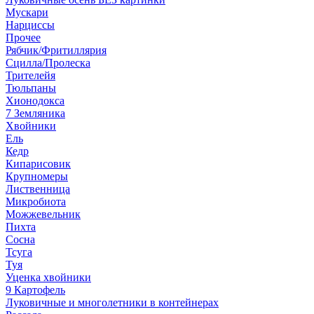
Мускари
Нарциссы
Прочее
Рябчик/Фритиллярия
Сцилла/Пролеска
Трителейя
Тюльпаны
Хионодокса
7 Земляника
Хвойники
Ель
Кедр
Кипарисовик
Крупномеры
Лиственница
Микробиота
Можжевельник
Пихта
Сосна
Тсуга
Туя
Уценка хвойники
9 Картофель
Луковичные и многолетники в контейнерах