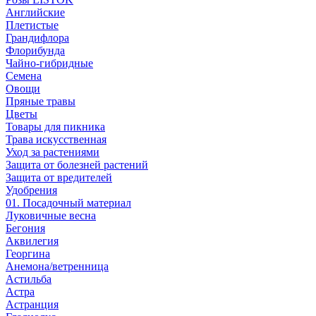
Английские
Плетистые
Грандифлора
Флорибунда
Чайно-гибридные
Семена
Овощи
Пряные травы
Цветы
Товары для пикника
Трава искусственная
Уход за растениями
Защита от болезней растений
Защита от вредителей
Удобрения
01. Посадочный материал
Луковичные весна
Бегония
Аквилегия
Георгина
Анемона/ветренница
Астильба
Астра
Астранция