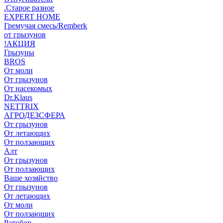
.Старое разное
EXPERT HOME
Гремучая смесь/Remberk
от грызунов
!АКЦИЯ
Грызуны
BROS
От моли
От грызунов
От насекомых
Dr.Klaus
NETTRIX
АГРОДЕЗСФЕРА
От грызунов
От летающих
От ползающих
Алт
От грызунов
От ползающих
Ваше хозяйство
От грызунов
От летающих
От моли
От ползающих
Ратобор