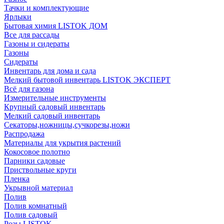
Тачки и комплектующие
Ярлыки
Бытовая химия LISTOK ДОМ
Все для рассады
Газоны и сидераты
Газоны
Сидераты
Инвентарь для дома и сада
Мелкий бытовой инвентарь LISTOK ЭКСПЕРТ
Всё для газона
Измерительные инструменты
Крупный садовый инвентарь
Мелкий садовый инвентарь
Секаторы,ножницы,сучкорезы,ножи
Распродажа
Материалы для укрытия растений
Кокосовое полотно
Парники садовые
Приствольные круги
Пленка
Укрывной материал
Полив
Полив комнатный
Полив садовый
Розы LISTOK