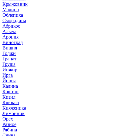
Крыжовник
Малина
Облепиха
Смородина
Абрикос
Алыча
Арония
Виноград
Вишня
Годжи
Гранат
Груша
Инжир
Ирга
Йошта
Калина
Каштан
Кизил
Клюква
Княженика
Лимонник
Орех
Разное
Рябина
Слива