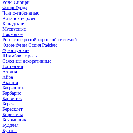
Розы Сибири
Флорибунда
Чайно-гибридные
Алтайские розы
Канадские
Мускусные
Парковые
Розы с открытой корневой системой
Флорибунда Серия Раффлс
Французские
Штамбовые розы
Саженцы декоративные
Гортензия
Азалия
Айва
Акация
Багрянник
Барбарис
Барвинок
Береза
Бересклет
Бирючина
Боярышник
Буддлея
Бузина