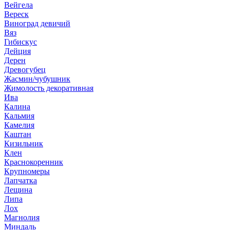
Вейгела
Вереск
Виноград девичий
Вяз
Гибискус
Дейция
Дерен
Древогубец
Жасмин/чубушник
Жимолость декоративная
Ива
Калина
Кальмия
Камелия
Каштан
Кизильник
Клен
Краснокоренник
Крупномеры
Лапчатка
Лещина
Липа
Лох
Магнолия
Миндаль