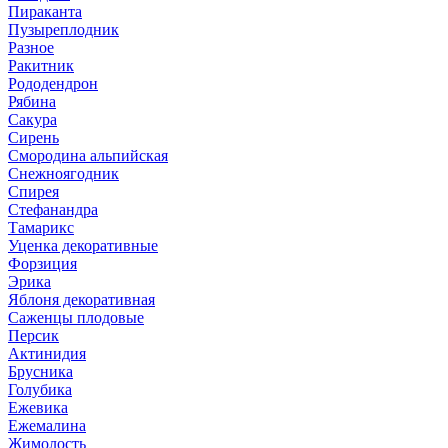
Пираканта
Пузыреплодник
Разное
Ракитник
Рододендрон
Рябина
Сакура
Сирень
Смородина альпийская
Снежноягодник
Спирея
Стефанандра
Тамарикс
Уценка декоративные
Форзиция
Эрика
Яблоня декоративная
Саженцы плодовые
Персик
Актинидия
Брусника
Голубика
Ежевика
Ежемалина
Жимолость