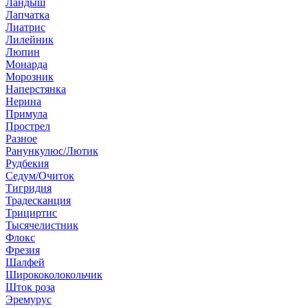
Ландыш
Лапчатка
Лиатрис
Лилейник
Люпин
Монарда
Морозник
Наперстянка
Нерина
Примула
Прострел
Разное
Ранункулюс/Лютик
Рудбекия
Седум/Очиток
Тигридия
Традесканция
Трициртис
Тысячелистник
Флокс
Фрезия
Шалфей
Ширококолокольчик
Шток роза
Эремурус