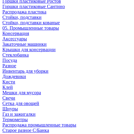
Горшки пластиковые Ростов
Горшки пластиковые Сантино
Распродажа пластика
Стойки, подставки
Стойки, подставки кованые
05. Промышленные товары
Консервация
Аксессуары
Закаточные машинки
Крышки для консервации
Стеклобанка
Посуда
Разное
Инвентарь для уборки
Дождевики
Кисти
Клей
Мешки для мусора
Свечи
Сетка для овощей
Шнуры
Газ и зажигалки
Термометры
Распродажа промышленные товары
Старое разное С/Банка