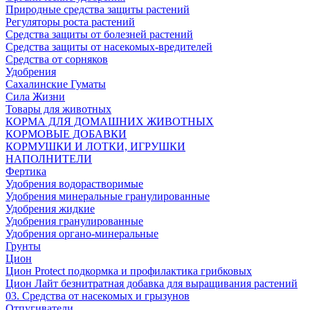
Природные средства защиты растений
Регуляторы роста растений
Средства защиты от болезней растений
Средства защиты от насекомых-вредителей
Средства от сорняков
Удобрения
Сахалинские Гуматы
Сила Жизни
Товары для животных
КОРМА ДЛЯ ДОМАШНИХ ЖИВОТНЫХ
КОРМОВЫЕ ДОБАВКИ
КОРМУШКИ И ЛОТКИ, ИГРУШКИ
НАПОЛНИТЕЛИ
Фертика
Удобрения водорастворимые
Удобрения минеральные гранулированные
Удобрения жидкие
Удобрения гранулированные
Удобрения органо-минеральные
Грунты
Цион
Цион Protect подкормка и профилактика грибковых
Цион Лайт безнитратная добавка для выращивания растений
03. Средства от насекомых и грызунов
Отпугиватели