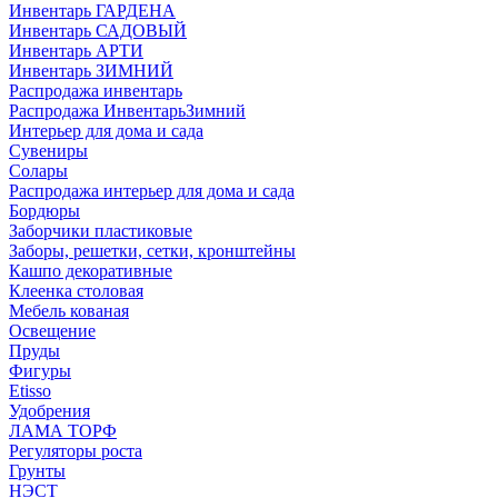
Инвентарь ГАРДЕНА
Инвентарь САДОВЫЙ
Инвентарь АРТИ
Инвентарь ЗИМНИЙ
Распродажа инвентарь
Распродажа ИнвентарьЗимний
Интерьер для дома и сада
Сувениры
Солары
Распродажа интерьер для дома и сада
Бордюры
Заборчики пластиковые
Заборы, решетки, сетки, кронштейны
Кашпо декоративные
Клеенка столовая
Мебель кованая
Освещение
Пруды
Фигуры
Etisso
Удобрения
ЛАМА ТОРФ
Регуляторы роста
Грунты
НЭСТ