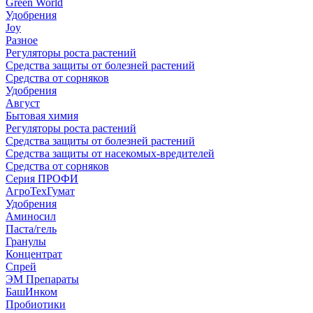
Green World
Удобрения
Joy
Разное
Регуляторы роста растений
Средства защиты от болезней растений
Средства от сорняков
Удобрения
Август
Бытовая химия
Регуляторы роста растений
Средства защиты от болезней растений
Средства защиты от насекомых-вредителей
Средства от сорняков
Серия ПРОФИ
АгроТехГумат
Удобрения
Аминосил
Паста/гель
Гранулы
Концентрат
Спрей
ЭМ Препараты
БашИнком
Пробиотики