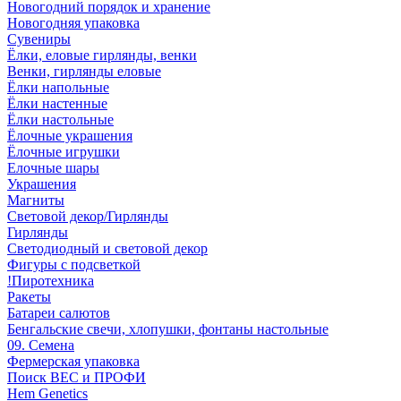
Новогодний порядок и хранение
Новогодняя упаковка
Сувениры
Ёлки, еловые гирлянды, венки
Венки, гирлянды еловые
Ёлки напольные
Ёлки настенные
Ёлки настольные
Ёлочные украшения
Ёлочные игрушки
Елочные шары
Украшения
Магниты
Световой декор/Гирлянды
Гирлянды
Светодиодный и световой декор
Фигуры с подсветкой
!Пиротехника
Ракеты
Батареи салютов
Бенгальские свечи, хлопушки, фонтаны настольные
09. Семена
Фермерская упаковка
Поиск ВЕС и ПРОФИ
Hem Genetics