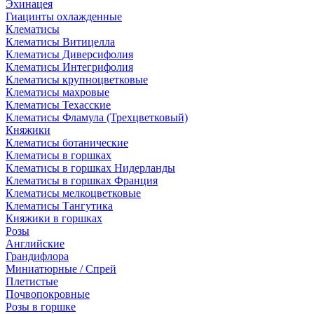
Эхинацея
Гиацинты охлажденные
Клематисы
Клематисы Витицелла
Клематисы Диверсифолия
Клематисы Интегрифолия
Клематисы крупноцветковые
Клематисы махровые
Клематисы Техасские
Клематисы Фламула (Трехцветковый)
Княжики
Клематисы ботанические
Клематисы в горшках
Клематисы в горшках Нидерланды
Клематисы в горшках Франция
Клематисы мелкоцветковые
Клематисы Тангутика
Княжики в горшках
Розы
Английские
Грандифлора
Миниатюрные / Спрей
Плетистые
Почвопокровные
Розы в горшке