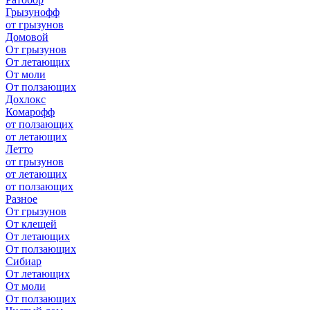
Грызунофф
от грызунов
Домовой
От грызунов
От летающих
От моли
От ползающих
Дохлокс
Комарофф
от ползающих
от летающих
Летто
от грызунов
от летающих
от ползающих
Разное
От грызунов
От клещей
От летающих
От ползающих
Сибиар
От летающих
От моли
От ползающих