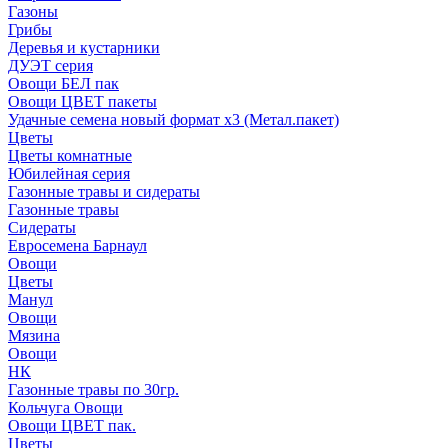
Газоны
Грибы
Деревья и кустарники
ДУЭТ серия
Овощи БЕЛ пак
Овощи ЦВЕТ пакеты
Удачные семена новый формат х3 (Метал.пакет)
Цветы
Цветы комнатные
Юбилейная серия
Газонные травы и сидераты
Газонные травы
Сидераты
Евросемена Барнаул
Овощи
Цветы
Манул
Овощи
Мязина
Овощи
НК
Газонные травы по 30гр.
Кольчуга Овощи
Овощи ЦВЕТ пак.
Цветы