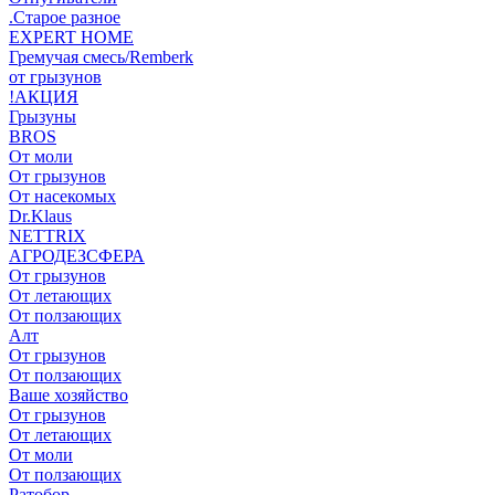
.Старое разное
EXPERT HOME
Гремучая смесь/Remberk
от грызунов
!АКЦИЯ
Грызуны
BROS
От моли
От грызунов
От насекомых
Dr.Klaus
NETTRIX
АГРОДЕЗСФЕРА
От грызунов
От летающих
От ползающих
Алт
От грызунов
От ползающих
Ваше хозяйство
От грызунов
От летающих
От моли
От ползающих
Ратобор