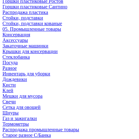
Горшки пластиковые Ростов
Горшки пластиковые Сантино
Распродажа пластика
Стойки, подставки
Стойки, подставки кованые
05. Промышленные товары
Консервация
Аксессуары
Закаточные машинки
Крышки для консервации
Стеклобанка
Посуда
Разное
Инвентарь для уборки
Дождевики
Кисти
Клей
Мешки для мусора
Свечи
Сетка для овощей
Шнуры
Газ и зажигалки
Термометры
Распродажа промышленные товары
Старое разное С/Банка