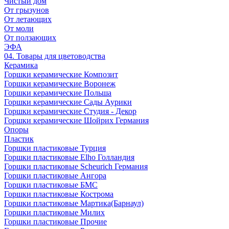
Чистый дом
От грызунов
От летающих
От моли
От ползающих
ЭФА
04. Товары для цветоводства
Керамика
Горшки керамические Композит
Горшки керамические Воронеж
Горшки керамические Польша
Горшки керамические Сады Аурики
Горшки керамические Студия - Декор
Горшки керамические Шойрих Германия
Опоры
Пластик
Горшки пластиковые Турция
Горшки пластиковые Elho Голландия
Горшки пластиковые Scheuriсh Германия
Горшки пластиковые Ангора
Горшки пластиковые БМС
Горшки пластиковые Кострома
Горшки пластиковые Мартика(Барнаул)
Горшки пластиковые Милих
Горшки пластиковые Прочие