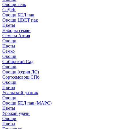
Овощи гель
СеДеК
Овощи БЕЛ пак
Овощи ЦВЕТ пак
Цветы
Наборы семян
Семена Алтая
Овощи
Цветы
Семко
Овощи
Сибирский Сад
Овощи
Овощи (серия ЛС)
Сортсемовощ СПб
Овощи
Цветы
Уральский дачник
Овощи
Овощи БЕЛ пак (МАРС)
Цветы
Урожай удачи
Овощи
Цветы
Григорьев