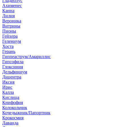
Гладиолус
Ахименес
Канна
Лилия
Вероника
Витрины
Пионы
Гейхера
Гелениум
Хоста
Герань
Гиппеаструм/Амариллис
Гипсофила
Глоксиния
Дельфиниум
Дицентра
Иксия
Ирис
Калла
Кислица
Книфофия
Колокольчик
Кочедыжник/Папортник
Крокосмия
Лаванда