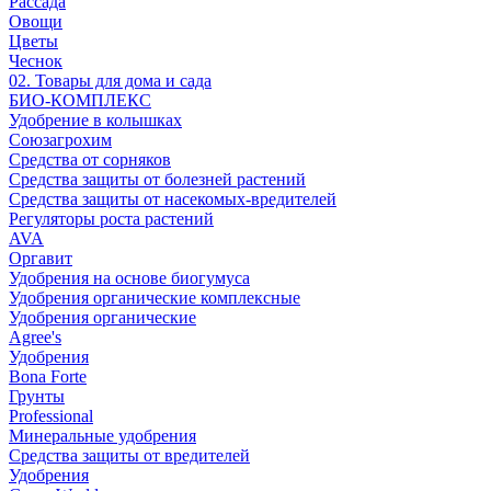
Рассада
Овощи
Цветы
Чеснок
02. Товары для дома и сада
БИО-КОМПЛЕКС
Удобрение в колышках
Союзагрохим
Средства от сорняков
Средства защиты от болезней растений
Средства защиты от насекомых-вредителей
Регуляторы роста растений
AVA
Оргавит
Удобрения на основе биогумуса
Удобрения органические комплексные
Удобрения органические
Agree's
Удобрения
Bona Forte
Грунты
Professional
Минеральные удобрения
Средства защиты от вредителей
Удобрения