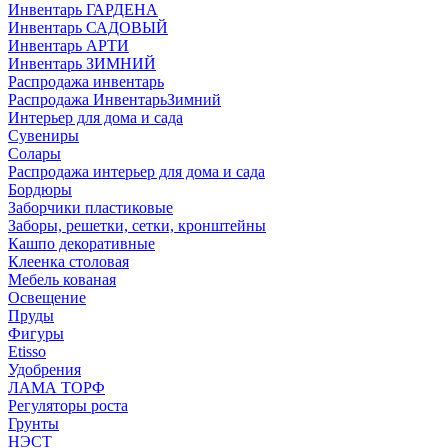
Инвентарь ГАРДЕНА
Инвентарь САДОВЫЙ
Инвентарь АРТИ
Инвентарь ЗИМНИЙ
Распродажа инвентарь
Распродажа ИнвентарьЗимний
Интерьер для дома и сада
Сувениры
Солары
Распродажа интерьер для дома и сада
Бордюры
Заборчики пластиковые
Заборы, решетки, сетки, кронштейны
Кашпо декоративные
Клеенка столовая
Мебель кованая
Освещение
Пруды
Фигуры
Etisso
Удобрения
ЛАМА ТОРФ
Регуляторы роста
Грунты
НЭСТ