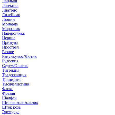
Ландыш
Лапчатка
Лиатрис
Лилейник
Люпин
Монарда
Морозник
Наперстянка
Нерина
Примула
Прострел
Разное
Ранункулюс/Лютик
Рудбекия
Седум/Очиток
Тигридия
Традесканция
Трициртис
Тысячелистник
Флокс
Фрезия
Шалфей
Ширококолокольчик
Шток роза
Эремурус