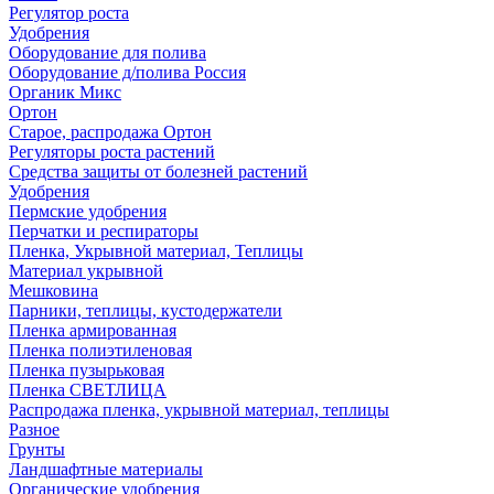
Регулятор роста
Удобрения
Оборудование для полива
Оборудование д/полива Россия
Органик Микс
Ортон
Старое, распродажа Ортон
Регуляторы роста растений
Средства защиты от болезней растений
Удобрения
Пермские удобрения
Перчатки и респираторы
Пленка, Укрывной материал, Теплицы
Материал укрывной
Мешковина
Парники, теплицы, кустодержатели
Пленка армированная
Пленка полиэтиленовая
Пленка пузырьковая
Пленка СВЕТЛИЦА
Распродажа пленка, укрывной материал, теплицы
Разное
Грунты
Ландшафтные материалы
Органические удобрения