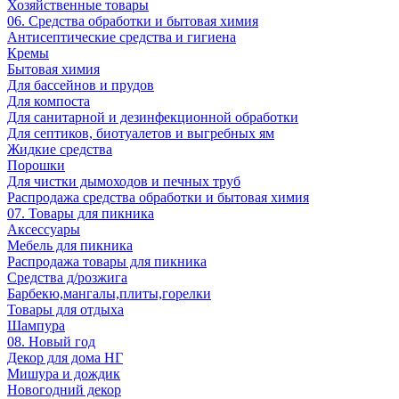
Хозяйственные товары
06. Средства обработки и бытовая химия
Антисептические средства и гигиена
Кремы
Бытовая химия
Для бассейнов и прудов
Для компоста
Для санитарной и дезинфекционной обработки
Для септиков, биотуалетов и выгребных ям
Жидкие средства
Порошки
Для чистки дымоходов и печных труб
Распродажа средства обработки и бытовая химия
07. Товары для пикника
Аксессуары
Мебель для пикника
Распродажа товары для пикника
Средства д/розжига
Барбекю,мангалы,плиты,горелки
Товары для отдыха
Шампура
08. Новый год
Декор для дома НГ
Мишура и дождик
Новогодний декор