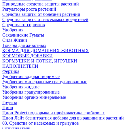
Природные средства защиты растений
Регуляторы роста растений
Средства защиты от болезней растений
Средства защиты от насекомых-вредителей
Средства от сорняков
Удобрения
Сахалинские Гуматы
Сила Жизни
Товары для животных
КОРМА ДЛЯ ДОМАШНИХ ЖИВОТНЫХ
КОРМОВЫЕ ДОБАВКИ
КОРМУШКИ И ЛОТКИ, ИГРУШКИ
НАПОЛНИТЕЛИ
Фертика
Удобрения водорастворимые
Удобрения минеральные гранулированные
Удобрения жидкие
Удобрения гранулированные
Удобрения органо-минеральные
Грунты
Цион
Цион Protect подкормка и профилактика грибковых
Цион Лайт безнитратная добавка для выращивания растений
03. Средства от насекомых и грызунов
Отпугиватели