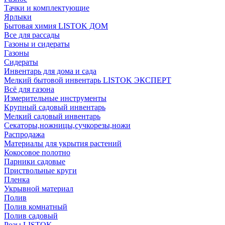
Тачки и комплектующие
Ярлыки
Бытовая химия LISTOK ДОМ
Все для рассады
Газоны и сидераты
Газоны
Сидераты
Инвентарь для дома и сада
Мелкий бытовой инвентарь LISTOK ЭКСПЕРТ
Всё для газона
Измерительные инструменты
Крупный садовый инвентарь
Мелкий садовый инвентарь
Секаторы,ножницы,сучкорезы,ножи
Распродажа
Материалы для укрытия растений
Кокосовое полотно
Парники садовые
Приствольные круги
Пленка
Укрывной материал
Полив
Полив комнатный
Полив садовый
Розы LISTOK