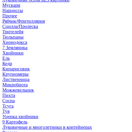
Мускари
Нарциссы
Прочее
Рябчик/Фритиллярия
Сцилла/Пролеска
Трителейя
Тюльпаны
Хионодокса
7 Земляника
Хвойники
Ель
Кедр
Кипарисовик
Крупномеры
Лиственница
Микробиота
Можжевельник
Пихта
Сосна
Тсуга
Туя
Уценка хвойники
9 Картофель
Луковичные и многолетники в контейнерах