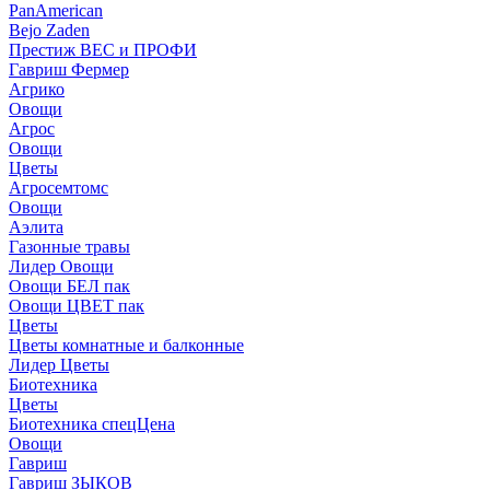
PanAmerican
Bejo Zaden
Престиж ВЕС и ПРОФИ
Гавриш Фермер
Агрико
Овощи
Агрос
Овощи
Цветы
Агросемтомс
Овощи
Аэлита
Газонные травы
Лидер Овощи
Овощи БЕЛ пак
Овощи ЦВЕТ пак
Цветы
Цветы комнатные и балконные
Лидер Цветы
Биотехника
Цветы
Биотехника спецЦена
Овощи
Гавриш
Гавриш ЗЫКОВ