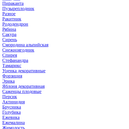
Пираканта
Пузыреплодник
Разное
Ракитник
Рододендрон
Рябина
Сакура
Сирень
Смородина альпийская
Снежноягодник
Спирея
Стефанандра
Тамарикс
Уценка декоративные
Форзиция
Эрика
Яблоня декоративная
Саженцы плодовые
Персик
Актинидия
Брусника
Голубика
Ежевика
Ежемалина
Жимолость