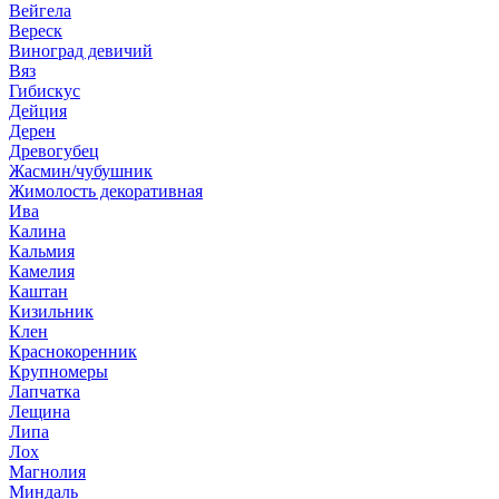
Вейгела
Вереск
Виноград девичий
Вяз
Гибискус
Дейция
Дерен
Древогубец
Жасмин/чубушник
Жимолость декоративная
Ива
Калина
Кальмия
Камелия
Каштан
Кизильник
Клен
Краснокоренник
Крупномеры
Лапчатка
Лещина
Липа
Лох
Магнолия
Миндаль