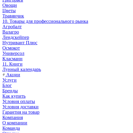
Овощи
Цветы
Травянчик
10. Товары для профессионального рынка
Агробалт
Валагро
Лендскейпер
Нутривант Плюс
Осмокот
Универсол
Класманн
11. Книги
Лунный календарь
Акции
Услуги
Блог
Бренды
Как купить
Условия оплаты
Условия доставки
Гарантия на товар
Компания
О компании
Команда