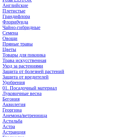
Английские
Плетистые
Грандифлора
Флорибунда
Чайно-гибридные
Семена
Овощи
Пряные травы
Цветы
Товары для пикника
Трава искусственная
Уход за растениями
Защита от болезней растений
Защита от вредителей
Удобрения
01. Посадочный материал
Луковичные весна
Бегония
Аквилегия
Георгина
Анемона/ветренница
Астильба
Астра
Астранция