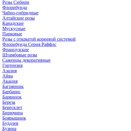
Розы Сибири
Флорибунда
Чайно-гибридные
Алтайские розы
Канадские
Мускусные
Парковые
Розы с открытой корневой системой
Флорибунда Серия Раффлс
Французские
Штамбовые розы
Саженцы декоративные
Гортензия
Азалия
Айва
Акация
Багрянник
Барбарис
Барвинок
Береза
Бересклет
Бирючина
Боярышник
Буддлея
Бузина