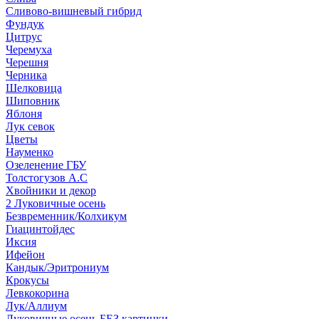
Сливово-вишневый гибрид
Фундук
Цитрус
Черемуха
Черешня
Черника
Шелковица
Шиповник
Яблоня
Лук севок
Цветы
Науменко
Озеленение ГБУ
Толстогузов А.С
Хвойники и декор
2 Луковичные осень
Безвременник/Колхикум
Гиацинтойдес
Иксия
Ифейон
Кандык/Эритрониум
Крокусы
Левкокорина
Лук/Аллиум
Луковичные осень БЕЗ картинки