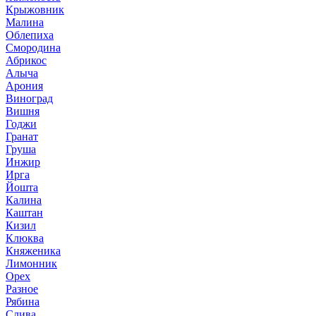
Крыжовник
Малина
Облепиха
Смородина
Абрикос
Алыча
Арония
Виноград
Вишня
Годжи
Гранат
Груша
Инжир
Ирга
Йошта
Калина
Каштан
Кизил
Клюква
Княженика
Лимонник
Орех
Разное
Рябина
Слива