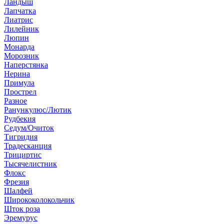
Ландыш
Лапчатка
Лиатрис
Лилейник
Люпин
Монарда
Морозник
Наперстянка
Нерина
Примула
Прострел
Разное
Ранункулюс/Лютик
Рудбекия
Седум/Очиток
Тигридия
Традесканция
Трициртис
Тысячелистник
Флокс
Фрезия
Шалфей
Ширококолокольчик
Шток роза
Эремурус