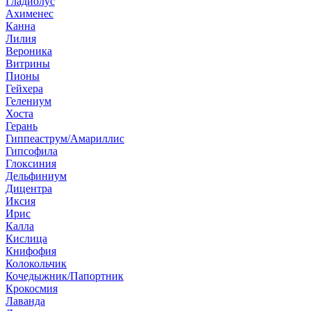
Гладиолус
Ахименес
Канна
Лилия
Вероника
Витрины
Пионы
Гейхера
Гелениум
Хоста
Герань
Гиппеаструм/Амариллис
Гипсофила
Глоксиния
Дельфиниум
Дицентра
Иксия
Ирис
Калла
Кислица
Книфофия
Колокольчик
Кочедыжник/Папортник
Крокосмия
Лаванда