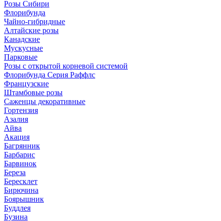
Розы Сибири
Флорибунда
Чайно-гибридные
Алтайские розы
Канадские
Мускусные
Парковые
Розы с открытой корневой системой
Флорибунда Серия Раффлс
Французские
Штамбовые розы
Саженцы декоративные
Гортензия
Азалия
Айва
Акация
Багрянник
Барбарис
Барвинок
Береза
Бересклет
Бирючина
Боярышник
Буддлея
Бузина