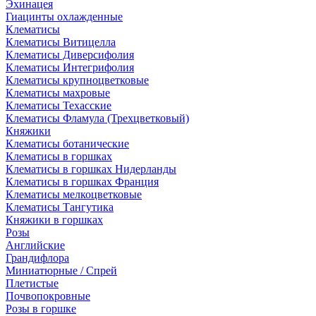
Эхинацея
Гиацинты охлажденные
Клематисы
Клематисы Витицелла
Клематисы Диверсифолия
Клематисы Интегрифолия
Клематисы крупноцветковые
Клематисы махровые
Клематисы Техасские
Клематисы Фламула (Трехцветковый)
Княжики
Клематисы ботанические
Клематисы в горшках
Клематисы в горшках Нидерланды
Клематисы в горшках Франция
Клематисы мелкоцветковые
Клематисы Тангутика
Княжики в горшках
Розы
Английские
Грандифлора
Миниатюрные / Спрей
Плетистые
Почвопокровные
Розы в горшке