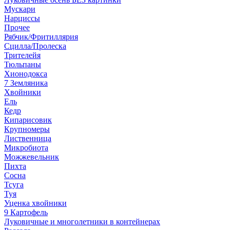
Мускари
Нарциссы
Прочее
Рябчик/Фритиллярия
Сцилла/Пролеска
Трителейя
Тюльпаны
Хионодокса
7 Земляника
Хвойники
Ель
Кедр
Кипарисовик
Крупномеры
Лиственница
Микробиота
Можжевельник
Пихта
Сосна
Тсуга
Туя
Уценка хвойники
9 Картофель
Луковичные и многолетники в контейнерах