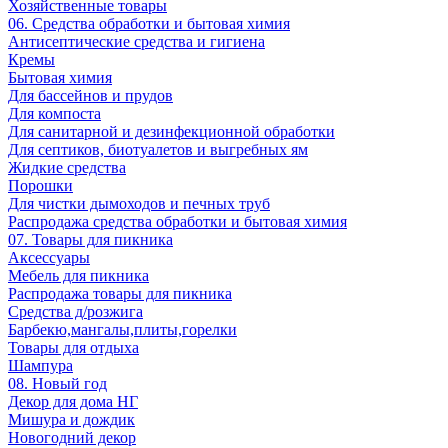
Хозяйственные товары
06. Средства обработки и бытовая химия
Антисептические средства и гигиена
Кремы
Бытовая химия
Для бассейнов и прудов
Для компоста
Для санитарной и дезинфекционной обработки
Для септиков, биотуалетов и выгребных ям
Жидкие средства
Порошки
Для чистки дымоходов и печных труб
Распродажа средства обработки и бытовая химия
07. Товары для пикника
Аксессуары
Мебель для пикника
Распродажа товары для пикника
Средства д/розжига
Барбекю,мангалы,плиты,горелки
Товары для отдыха
Шампура
08. Новый год
Декор для дома НГ
Мишура и дождик
Новогодний декор