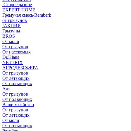
.Старое разное
EXPERT HOME
Гремучая смесь/Remberk
от грызунов
!АКЦИЯ
Грызуны
BROS
От моли
От грызунов
От насекомых
Dr.Klaus
NETTRIX
АГРОДЕЗСФЕРА
От грызунов
От летающих
От ползающих
Алт
От грызунов
От ползающих
Ваше хозяйство
От грызунов
От летающих
От моли
От ползающих
Ратобор