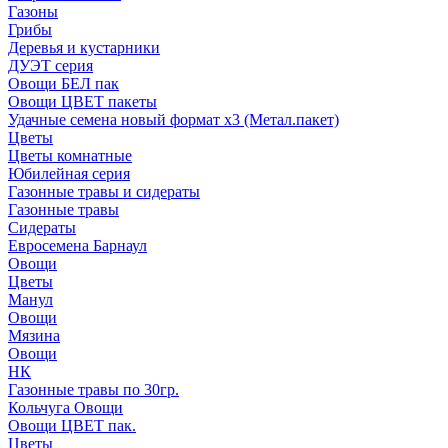
Газоны
Грибы
Деревья и кустарники
ДУЭТ серия
Овощи БЕЛ пак
Овощи ЦВЕТ пакеты
Удачные семена новый формат х3 (Метал.пакет)
Цветы
Цветы комнатные
Юбилейная серия
Газонные травы и сидераты
Газонные травы
Сидераты
Евросемена Барнаул
Овощи
Цветы
Манул
Овощи
Мязина
Овощи
НК
Газонные травы по 30гр.
Кольчуга Овощи
Овощи ЦВЕТ пак.
Цветы