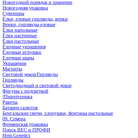
Новогодний порядок и хранение
Новогодняя упаковка
Сувениры
Ёлки, еловые гирлянды, венки
Венки, гирлянды еловые
Ёлки напольные
Ёлки настенные
Ёлки настольные
Ёлочные украшения
Ёлочные игрушки
Елочные шары
Украшения
Магниты
Световой декор/Гирлянды
Гирлянды
Светодиодный и световой декор
Фигуры с подсветкой
!Пиротехника
Ракеты
Батареи салютов
Бенгальские свечи, хлопушки, фонтаны настольные
09. Семена
Фермерская упаковка
Поиск ВЕС и ПРОФИ
Hem Genetics