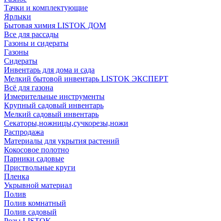
Тачки и комплектующие
Ярлыки
Бытовая химия LISTOK ДОМ
Все для рассады
Газоны и сидераты
Газоны
Сидераты
Инвентарь для дома и сада
Мелкий бытовой инвентарь LISTOK ЭКСПЕРТ
Всё для газона
Измерительные инструменты
Крупный садовый инвентарь
Мелкий садовый инвентарь
Секаторы,ножницы,сучкорезы,ножи
Распродажа
Материалы для укрытия растений
Кокосовое полотно
Парники садовые
Приствольные круги
Пленка
Укрывной материал
Полив
Полив комнатный
Полив садовый
Розы LISTOK