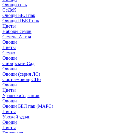
Овощи гель
СеДеК
Овощи БЕЛ пак
Овощи ЦВЕТ пак
Цветы
Наборы семян
Семена Алтая
Овощи
Цветы
Семко
Овощи
Сибирский Сад
Овощи
Овощи (серия ЛС)
Сортсемовощ СПб
Овощи
Цветы
Уральский дачник
Овощи
Овощи БЕЛ пак (МАРС)
Цветы
Урожай удачи
Овощи
Цветы
Григорьев