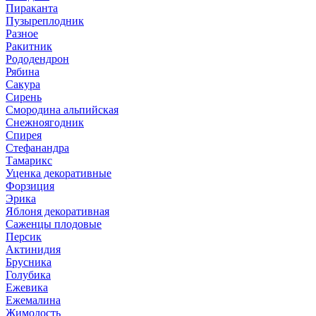
Пираканта
Пузыреплодник
Разное
Ракитник
Рододендрон
Рябина
Сакура
Сирень
Смородина альпийская
Снежноягодник
Спирея
Стефанандра
Тамарикс
Уценка декоративные
Форзиция
Эрика
Яблоня декоративная
Саженцы плодовые
Персик
Актинидия
Брусника
Голубика
Ежевика
Ежемалина
Жимолость