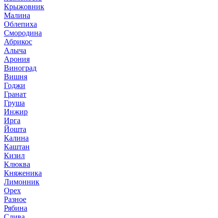
Крыжовник
Малина
Облепиха
Смородина
Абрикос
Алыча
Арония
Виноград
Вишня
Годжи
Гранат
Груша
Инжир
Ирга
Йошта
Калина
Каштан
Кизил
Клюква
Княженика
Лимонник
Орех
Разное
Рябина
Слива