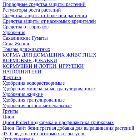
Природные средства защиты растений
Регуляторы роста растений
Средства защиты от болезней растений
Средства защиты от насекомых-вредителей
Средства от сорняков
Удобрения
Сахалинские Гуматы
Сила Жизни
Товары для животных
КОРМА ДЛЯ ДОМАШНИХ ЖИВОТНЫХ
КОРМОВЫЕ ДОБАВКИ
КОРМУШКИ И ЛОТКИ, ИГРУШКИ
НАПОЛНИТЕЛИ
Фертика
Удобрения водорастворимые
Удобрения минеральные гранулированные
Удобрения жидкие
Удобрения гранулированные
Удобрения органо-минеральные
Грунты
Цион
Цион Protect подкормка и профилактика грибковых
Цион Лайт безнитратная добавка для выращивания растений
03. Средства от насекомых и грызунов
Отпугиватели