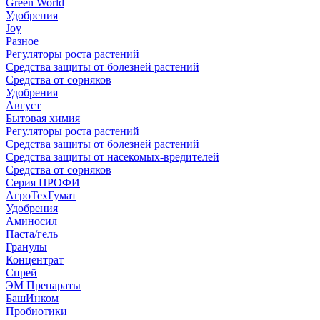
Green World
Удобрения
Joy
Разное
Регуляторы роста растений
Средства защиты от болезней растений
Средства от сорняков
Удобрения
Август
Бытовая химия
Регуляторы роста растений
Средства защиты от болезней растений
Средства защиты от насекомых-вредителей
Средства от сорняков
Серия ПРОФИ
АгроТехГумат
Удобрения
Аминосил
Паста/гель
Гранулы
Концентрат
Спрей
ЭМ Препараты
БашИнком
Пробиотики