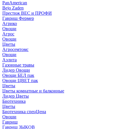
PanAmerican
Bejo Zaden
Престиж ВЕС и ПРОФИ
Гавриш Фермер
Агрико
Овощи
Агрос
Овощи
Цветы
Агросемтомс
Овощи
Аэлита
Газонные травы
Лидер Овощи
Овощи БЕЛ пак
Овощи ЦВЕТ пак
Цветы
Цветы комнатные и балконные
Лидер Цветы
Биотехника
Цветы
Биотехника спецЦена
Овощи
Гавриш
Гавриш ЗЫКОВ