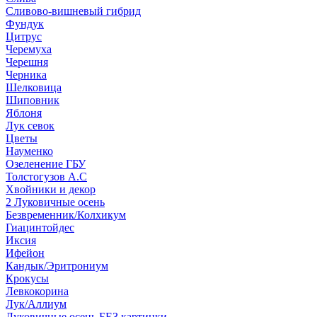
Сливово-вишневый гибрид
Фундук
Цитрус
Черемуха
Черешня
Черника
Шелковица
Шиповник
Яблоня
Лук севок
Цветы
Науменко
Озеленение ГБУ
Толстогузов А.С
Хвойники и декор
2 Луковичные осень
Безвременник/Колхикум
Гиацинтойдес
Иксия
Ифейон
Кандык/Эритрониум
Крокусы
Левкокорина
Лук/Аллиум
Луковичные осень БЕЗ картинки