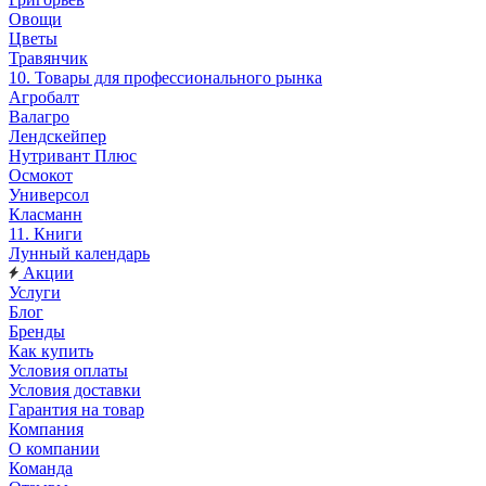
Овощи
Цветы
Травянчик
10. Товары для профессионального рынка
Агробалт
Валагро
Лендскейпер
Нутривант Плюс
Осмокот
Универсол
Класманн
11. Книги
Лунный календарь
Акции
Услуги
Блог
Бренды
Как купить
Условия оплаты
Условия доставки
Гарантия на товар
Компания
О компании
Команда