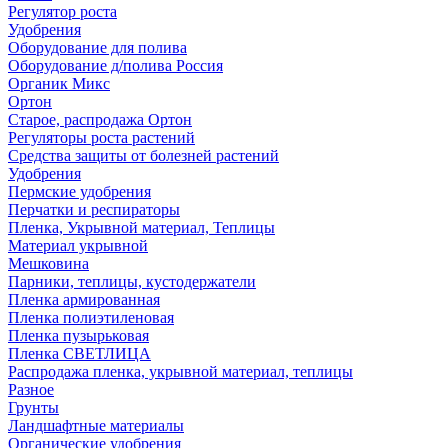
Регулятор роста
Удобрения
Оборудование для полива
Оборудование д/полива Россия
Органик Микс
Ортон
Старое, распродажа Ортон
Регуляторы роста растений
Средства защиты от болезней растений
Удобрения
Пермские удобрения
Перчатки и респираторы
Пленка, Укрывной материал, Теплицы
Материал укрывной
Мешковина
Парники, теплицы, кустодержатели
Пленка армированная
Пленка полиэтиленовая
Пленка пузырьковая
Пленка СВЕТЛИЦА
Распродажа пленка, укрывной материал, теплицы
Разное
Грунты
Ландшафтные материалы
Органические удобрения