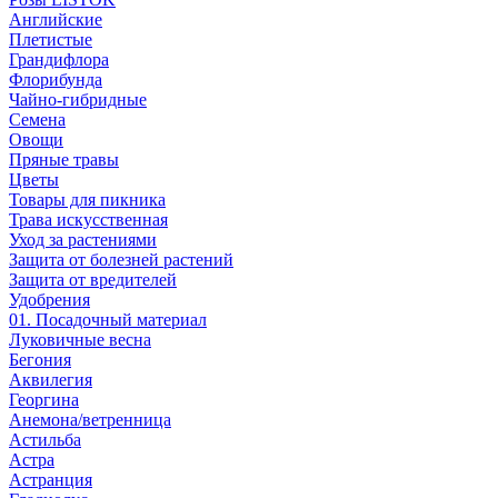
Английские
Плетистые
Грандифлора
Флорибунда
Чайно-гибридные
Семена
Овощи
Пряные травы
Цветы
Товары для пикника
Трава искусственная
Уход за растениями
Защита от болезней растений
Защита от вредителей
Удобрения
01. Посадочный материал
Луковичные весна
Бегония
Аквилегия
Георгина
Анемона/ветренница
Астильба
Астра
Астранция