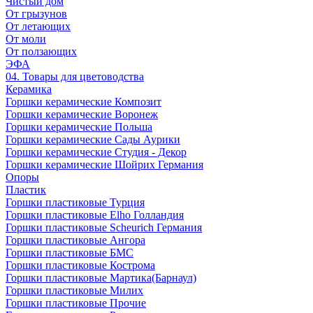
Чистый дом
От грызунов
От летающих
От моли
От ползающих
ЭФА
04. Товары для цветоводства
Керамика
Горшки керамические Композит
Горшки керамические Воронеж
Горшки керамические Польша
Горшки керамические Сады Аурики
Горшки керамические Студия - Декор
Горшки керамические Шойрих Германия
Опоры
Пластик
Горшки пластиковые Турция
Горшки пластиковые Elho Голландия
Горшки пластиковые Scheuriсh Германия
Горшки пластиковые Ангора
Горшки пластиковые БМС
Горшки пластиковые Кострома
Горшки пластиковые Мартика(Барнаул)
Горшки пластиковые Милих
Горшки пластиковые Прочие