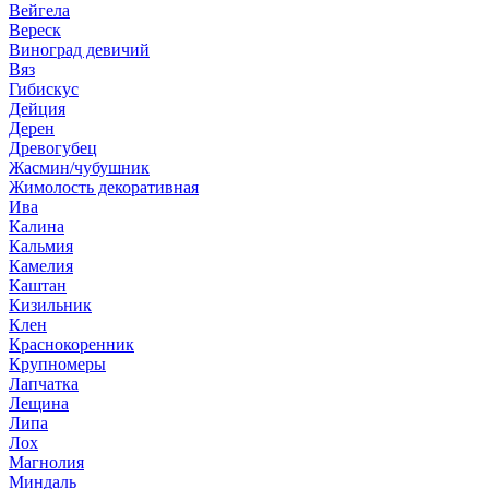
Вейгела
Вереск
Виноград девичий
Вяз
Гибискус
Дейция
Дерен
Древогубец
Жасмин/чубушник
Жимолость декоративная
Ива
Калина
Кальмия
Камелия
Каштан
Кизильник
Клен
Краснокоренник
Крупномеры
Лапчатка
Лещина
Липа
Лох
Магнолия
Миндаль