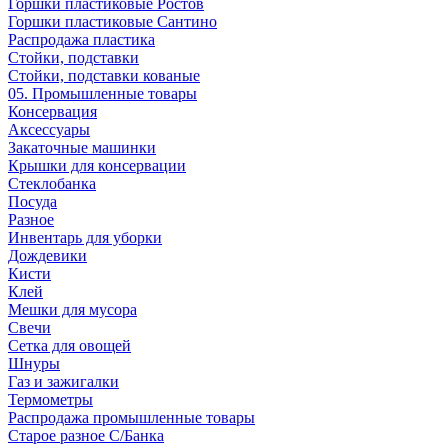
Горшки пластиковые Ростов
Горшки пластиковые Сантино
Распродажа пластика
Стойки, подставки
Стойки, подставки кованые
05. Промышленные товары
Консервация
Аксессуары
Закаточные машинки
Крышки для консервации
Стеклобанка
Посуда
Разное
Инвентарь для уборки
Дождевики
Кисти
Клей
Мешки для мусора
Свечи
Сетка для овощей
Шнуры
Газ и зажигалки
Термометры
Распродажа промышленные товары
Старое разное С/Банка