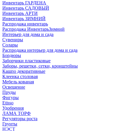
Инвентарь ГАРДЕНА
Инвентарь САДОВЫЙ
Инвентарь АРТИ
Инвентарь ЗИМНИЙ
Распродажа инвентарь
Распродажа ИнвентарьЗимний
Интерьер для дома и сада
Сувениры
Солары
Распродажа интерьер для дома и сада
Бордюры
Заборчики пластиковые
Заборы, решетки, сетки, кронштейны
Кашпо декоративные
Клеенка столовая
Мебель кованая
Освещение
Пруды
Фигуры
Etisso
Удобрения
ЛАМА ТОРФ
Регуляторы роста
Грунты
НЭСТ