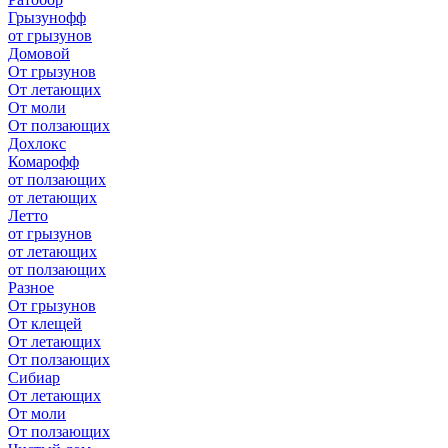
Грызунофф
от грызунов
Домовой
От грызунов
От летающих
От моли
От ползающих
Дохлокс
Комарофф
от ползающих
от летающих
Летто
от грызунов
от летающих
от ползающих
Разное
От грызунов
От клещей
От летающих
От ползающих
Сибиар
От летающих
От моли
От ползающих