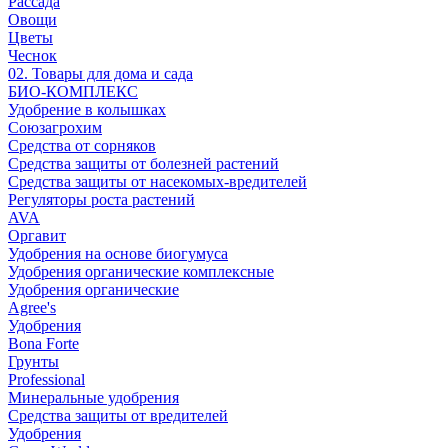
Рассада
Овощи
Цветы
Чеснок
02. Товары для дома и сада
БИО-КОМПЛЕКС
Удобрение в колышках
Союзагрохим
Средства от сорняков
Средства защиты от болезней растений
Средства защиты от насекомых-вредителей
Регуляторы роста растений
AVA
Оргавит
Удобрения на основе биогумуса
Удобрения органические комплексные
Удобрения органические
Agree's
Удобрения
Bona Forte
Грунты
Professional
Минеральные удобрения
Средства защиты от вредителей
Удобрения