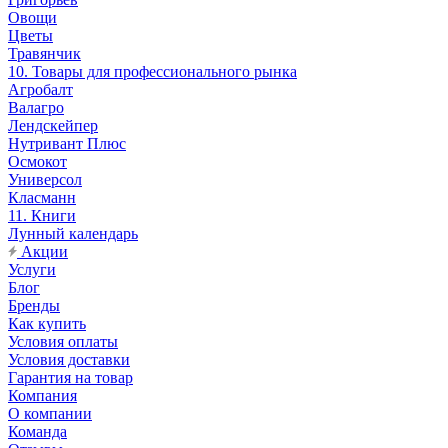
Овощи
Цветы
Травянчик
10. Товары для профессионального рынка
Агробалт
Валагро
Лендскейпер
Нутривант Плюс
Осмокот
Универсол
Класманн
11. Книги
Лунный календарь
Акции
Услуги
Блог
Бренды
Как купить
Условия оплаты
Условия доставки
Гарантия на товар
Компания
О компании
Команда