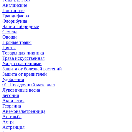
Английские
Плетистые
Грандифлора
Флорибунда
Чайно-гибридные
Семена
Овощи
Пряные травы
Цветы
Товары для пикника
Трава искусственная
Уход за растениями
Защита от болезней растений
Защита от вредителей
Удобрения
01. Посадочный материал
Луковичные весна
Бегония
Аквилегия
Георгина
Анемона/ветренница
Астильба
Астра
Астранция