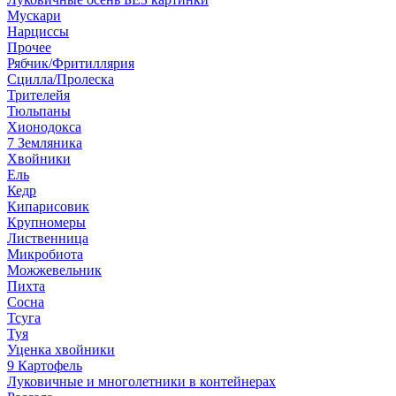
Мускари
Нарциссы
Прочее
Рябчик/Фритиллярия
Сцилла/Пролеска
Трителейя
Тюльпаны
Хионодокса
7 Земляника
Хвойники
Ель
Кедр
Кипарисовик
Крупномеры
Лиственница
Микробиота
Можжевельник
Пихта
Сосна
Тсуга
Туя
Уценка хвойники
9 Картофель
Луковичные и многолетники в контейнерах