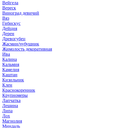
Вейгела
Вереск
Виноград девичий
Вяз
Гибискус
Дейция
Дерен
Древогубец
Жасмин/чубушник
Жимолость декоративная
Ива
Калина
Кальмия
Камелия
Каштан
Кизильник
Клен
Краснокоренник
Крупномеры
Лапчатка
Лещина
Липа
Лох
Магнолия
Миндаль