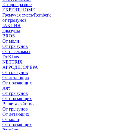
.Старое разное
EXPERT HOME
Гремучая смесь/Remberk
от грызунов
!АКЦИЯ
Грызуны
BROS
От моли
От грызунов
От насекомых
Dr.Klaus
NETTRIX
АГРОДЕЗСФЕРА
От грызунов
От летающих
От ползающих
Алт
От грызунов
От ползающих
Ваше хозяйство
От грызунов
От летающих
От моли
От ползающих
Ратобор