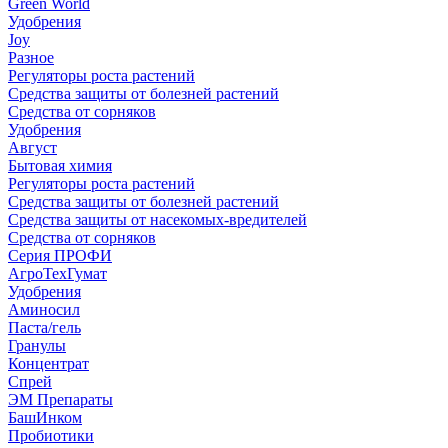
Green World
Удобрения
Joy
Разное
Регуляторы роста растений
Средства защиты от болезней растений
Средства от сорняков
Удобрения
Август
Бытовая химия
Регуляторы роста растений
Средства защиты от болезней растений
Средства защиты от насекомых-вредителей
Средства от сорняков
Серия ПРОФИ
АгроТехГумат
Удобрения
Аминосил
Паста/гель
Гранулы
Концентрат
Спрей
ЭМ Препараты
БашИнком
Пробиотики