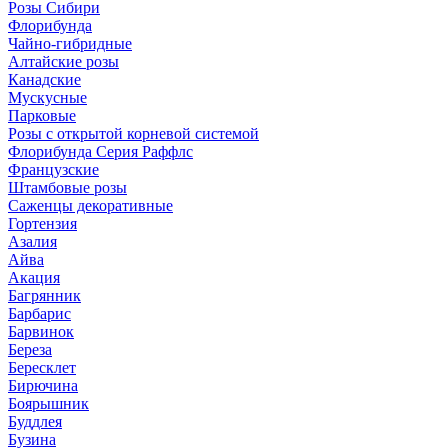
Розы Сибири
Флорибунда
Чайно-гибридные
Алтайские розы
Канадские
Мускусные
Парковые
Розы с открытой корневой системой
Флорибунда Серия Раффлс
Французские
Штамбовые розы
Саженцы декоративные
Гортензия
Азалия
Айва
Акация
Багрянник
Барбарис
Барвинок
Береза
Бересклет
Бирючина
Боярышник
Буддлея
Бузина