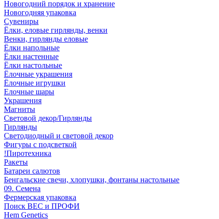
Новогодний порядок и хранение
Новогодняя упаковка
Сувениры
Ёлки, еловые гирлянды, венки
Венки, гирлянды еловые
Ёлки напольные
Ёлки настенные
Ёлки настольные
Ёлочные украшения
Ёлочные игрушки
Елочные шары
Украшения
Магниты
Световой декор/Гирлянды
Гирлянды
Светодиодный и световой декор
Фигуры с подсветкой
!Пиротехника
Ракеты
Батареи салютов
Бенгальские свечи, хлопушки, фонтаны настольные
09. Семена
Фермерская упаковка
Поиск ВЕС и ПРОФИ
Hem Genetics