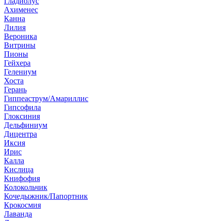
Гладиолус
Ахименес
Канна
Лилия
Вероника
Витрины
Пионы
Гейхера
Гелениум
Хоста
Герань
Гиппеаструм/Амариллис
Гипсофила
Глоксиния
Дельфиниум
Дицентра
Иксия
Ирис
Калла
Кислица
Книфофия
Колокольчик
Кочедыжник/Папортник
Крокосмия
Лаванда