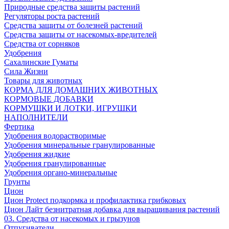
Природные средства защиты растений
Регуляторы роста растений
Средства защиты от болезней растений
Средства защиты от насекомых-вредителей
Средства от сорняков
Удобрения
Сахалинские Гуматы
Сила Жизни
Товары для животных
КОРМА ДЛЯ ДОМАШНИХ ЖИВОТНЫХ
КОРМОВЫЕ ДОБАВКИ
КОРМУШКИ И ЛОТКИ, ИГРУШКИ
НАПОЛНИТЕЛИ
Фертика
Удобрения водорастворимые
Удобрения минеральные гранулированные
Удобрения жидкие
Удобрения гранулированные
Удобрения органо-минеральные
Грунты
Цион
Цион Protect подкормка и профилактика грибковых
Цион Лайт безнитратная добавка для выращивания растений
03. Средства от насекомых и грызунов
Отпугиватели