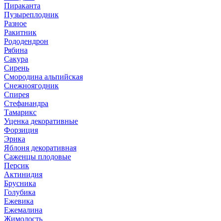
Пираканта
Пузыреплодник
Разное
Ракитник
Рододендрон
Рябина
Сакура
Сирень
Смородина альпийская
Снежноягодник
Спирея
Стефанандра
Тамарикс
Уценка декоративные
Форзиция
Эрика
Яблоня декоративная
Саженцы плодовые
Персик
Актинидия
Брусника
Голубика
Ежевика
Ежемалина
Жимолость