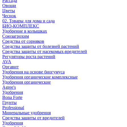
Рассада
Овощи
Цветы
Чеснок
02. Товары для дома и сада
БИО-КОМПЛЕКС
Удобрение в колышках
Союзагрохим
Средства от сорняков
Средства защиты от болезней растений
Средства защиты от насекомых-вредителей
Регуляторы роста растений
AVA
Оргавит
Удобрения на основе биогумуса
Удобрения органические комплексные
Удобрения органические
Agree's
Удобрения
Bona Forte
Грунты
Professional
Минеральные удобрения
Средства защиты от вредителей
Удобрения