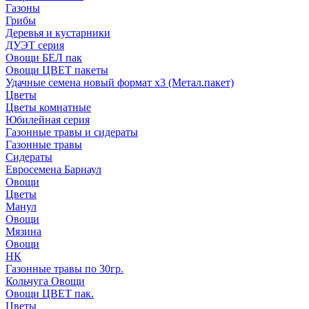
Газоны
Грибы
Деревья и кустарники
ДУЭТ серия
Овощи БЕЛ пак
Овощи ЦВЕТ пакеты
Удачные семена новый формат х3 (Метал.пакет)
Цветы
Цветы комнатные
Юбилейная серия
Газонные травы и сидераты
Газонные травы
Сидераты
Евросемена Барнаул
Овощи
Цветы
Манул
Овощи
Мязина
Овощи
НК
Газонные травы по 30гр.
Кольчуга Овощи
Овощи ЦВЕТ пак.
Цветы