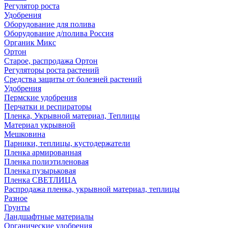
Регулятор роста
Удобрения
Оборудование для полива
Оборудование д/полива Россия
Органик Микс
Ортон
Старое, распродажа Ортон
Регуляторы роста растений
Средства защиты от болезней растений
Удобрения
Пермские удобрения
Перчатки и респираторы
Пленка, Укрывной материал, Теплицы
Материал укрывной
Мешковина
Парники, теплицы, кустодержатели
Пленка армированная
Пленка полиэтиленовая
Пленка пузырьковая
Пленка СВЕТЛИЦА
Распродажа пленка, укрывной материал, теплицы
Разное
Грунты
Ландшафтные материалы
Органические удобрения