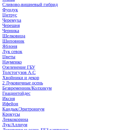
Сливово-вишневый гибрид
Фундук
Цитрус
Черемуха
Черешня
Черника
Шелковица
Шиповник
Яблоня
Лук севок
Цветы
Науменко
Озеленение ГБУ
Толстогузов А.С
Хвойники и декор
2 Луковичные осень
Безвременник/Колхикум
Гиацинтойдес
Иксия
Ифейон
Кандык/Эритрониум
Крокусы
Левкокорина
Лук/Аллиум
Луковичные осень БЕЗ картинки