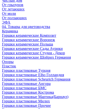
Чистый дом
От грызунов
От летающих
От моли
От ползающих
ЭФА
04. Товары для цветоводства
Керамика
Горшки керамические Композит
Горшки керамические Воронеж
Горшки керамические Польша
Горшки керамические Сады Аурики
Горшки керамические Студия - Декор
Горшки керамические Шойрих Германия
Опоры
Пластик
Горшки пластиковые Турция
Горшки пластиковые Elho Голландия
Горшки пластиковые Scheuriсh Германия
Горшки пластиковые Ангора
Горшки пластиковые БМС
Горшки пластиковые Кострома
Горшки пластиковые Мартика(Барнаул)
Горшки пластиковые Милих
Горшки пластиковые Прочие