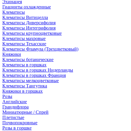
Эхинацея
Гиацинты охлажденные
Клематисы
Клематисы Витицелла
Клематисы Диверсифолия
Клематисы Интегрифолия
Клематисы крупноцветковые
Клематисы махровые
Клематисы Техасские
Клематисы Фламула (Трехцветковый)
Княжики
Клематисы ботанические
Клематисы в горшках
Клематисы в горшках Нидерланды
Клематисы в горшках Франция
Клематисы мелкоцветковые
Клематисы Тангутика
Княжики в горшках
Розы
Английские
Грандифлора
Миниатюрные / Спрей
Плетистые
Почвопокровные
Розы в горшке