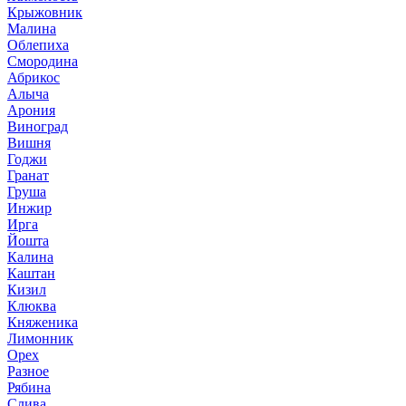
Крыжовник
Малина
Облепиха
Смородина
Абрикос
Алыча
Арония
Виноград
Вишня
Годжи
Гранат
Груша
Инжир
Ирга
Йошта
Калина
Каштан
Кизил
Клюква
Княженика
Лимонник
Орех
Разное
Рябина
Слива