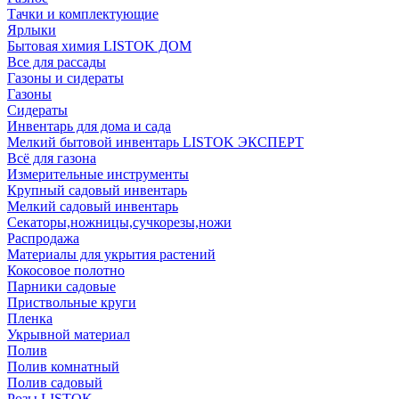
Тачки и комплектующие
Ярлыки
Бытовая химия LISTOK ДОМ
Все для рассады
Газоны и сидераты
Газоны
Сидераты
Инвентарь для дома и сада
Мелкий бытовой инвентарь LISTOK ЭКСПЕРТ
Всё для газона
Измерительные инструменты
Крупный садовый инвентарь
Мелкий садовый инвентарь
Секаторы,ножницы,сучкорезы,ножи
Распродажа
Материалы для укрытия растений
Кокосовое полотно
Парники садовые
Приствольные круги
Пленка
Укрывной материал
Полив
Полив комнатный
Полив садовый
Розы LISTOK