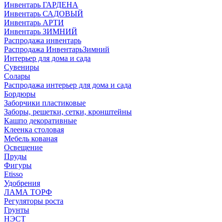
Инвентарь ГАРДЕНА
Инвентарь САДОВЫЙ
Инвентарь АРТИ
Инвентарь ЗИМНИЙ
Распродажа инвентарь
Распродажа ИнвентарьЗимний
Интерьер для дома и сада
Сувениры
Солары
Распродажа интерьер для дома и сада
Бордюры
Заборчики пластиковые
Заборы, решетки, сетки, кронштейны
Кашпо декоративные
Клеенка столовая
Мебель кованая
Освещение
Пруды
Фигуры
Etisso
Удобрения
ЛАМА ТОРФ
Регуляторы роста
Грунты
НЭСТ