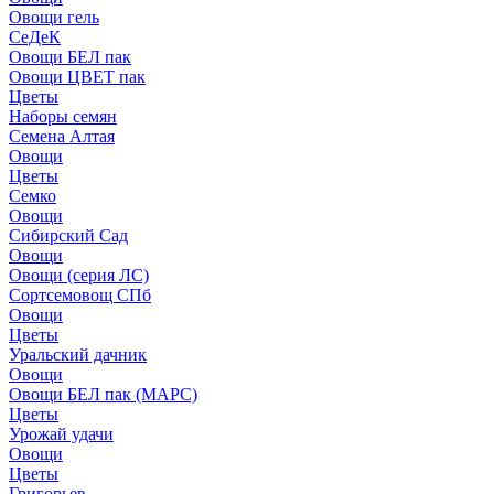
Овощи гель
СеДеК
Овощи БЕЛ пак
Овощи ЦВЕТ пак
Цветы
Наборы семян
Семена Алтая
Овощи
Цветы
Семко
Овощи
Сибирский Сад
Овощи
Овощи (серия ЛС)
Сортсемовощ СПб
Овощи
Цветы
Уральский дачник
Овощи
Овощи БЕЛ пак (МАРС)
Цветы
Урожай удачи
Овощи
Цветы
Григорьев