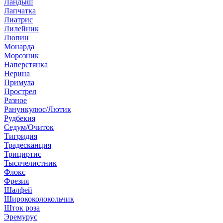
Ландыш
Лапчатка
Лиатрис
Лилейник
Люпин
Монарда
Морозник
Наперстянка
Нерина
Примула
Прострел
Разное
Ранункулюс/Лютик
Рудбекия
Седум/Очиток
Тигридия
Традесканция
Трициртис
Тысячелистник
Флокс
Фрезия
Шалфей
Ширококолокольчик
Шток роза
Эремурус