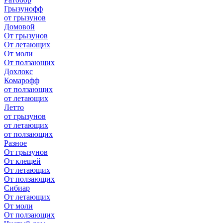
Грызунофф
от грызунов
Домовой
От грызунов
От летающих
От моли
От ползающих
Дохлокс
Комарофф
от ползающих
от летающих
Летто
от грызунов
от летающих
от ползающих
Разное
От грызунов
От клещей
От летающих
От ползающих
Сибиар
От летающих
От моли
От ползающих