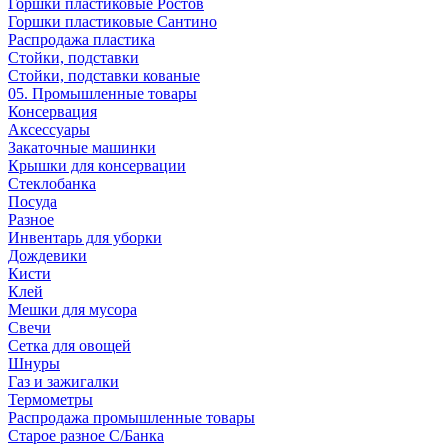
Горшки пластиковые Ростов
Горшки пластиковые Сантино
Распродажа пластика
Стойки, подставки
Стойки, подставки кованые
05. Промышленные товары
Консервация
Аксессуары
Закаточные машинки
Крышки для консервации
Стеклобанка
Посуда
Разное
Инвентарь для уборки
Дождевики
Кисти
Клей
Мешки для мусора
Свечи
Сетка для овощей
Шнуры
Газ и зажигалки
Термометры
Распродажа промышленные товары
Старое разное С/Банка