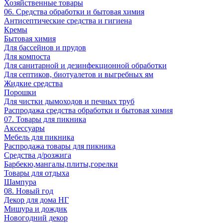
Хозяйственные товары
06. Средства обработки и бытовая химия
Антисептические средства и гигиена
Кремы
Бытовая химия
Для бассейнов и прудов
Для компоста
Для санитарной и дезинфекционной обработки
Для септиков, биотуалетов и выгребных ям
Жидкие средства
Порошки
Для чистки дымоходов и печных труб
Распродажа средства обработки и бытовая химия
07. Товары для пикника
Аксессуары
Мебель для пикника
Распродажа товары для пикника
Средства д/розжига
Барбекю,мангалы,плиты,горелки
Товары для отдыха
Шампура
08. Новый год
Декор для дома НГ
Мишура и дождик
Новогодний декор