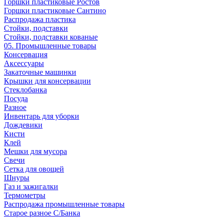
Горшки пластиковые Ростов
Горшки пластиковые Сантино
Распродажа пластика
Стойки, подставки
Стойки, подставки кованые
05. Промышленные товары
Консервация
Аксессуары
Закаточные машинки
Крышки для консервации
Стеклобанка
Посуда
Разное
Инвентарь для уборки
Дождевики
Кисти
Клей
Мешки для мусора
Свечи
Сетка для овощей
Шнуры
Газ и зажигалки
Термометры
Распродажа промышленные товары
Старое разное С/Банка