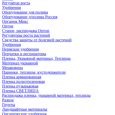
Регулятор роста
Удобрения
Оборудование для полива
Оборудование д/полива Россия
Органик Микс
Ортон
Старое, распродажа Ортон
Регуляторы роста растений
Средства защиты от болезней растений
Удобрения
Пермские удобрения
Перчатки и респираторы
Пленка, Укрывной материал, Теплицы
Материал укрывной
Мешковина
Парники, теплицы, кустодержатели
Пленка армированная
Пленка полиэтиленовая
Пленка пузырьковая
Пленка СВЕТЛИЦА
Распродажа пленка, укрывной материал, теплицы
Разное
Грунты
Ландшафтные материалы
Органические удобрения