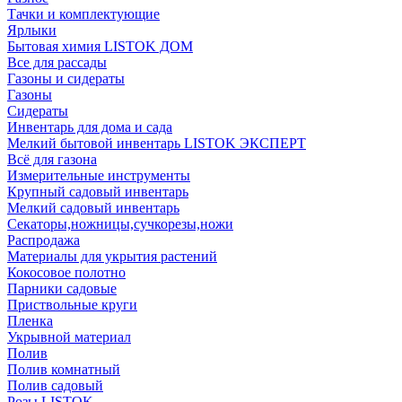
Тачки и комплектующие
Ярлыки
Бытовая химия LISTOK ДОМ
Все для рассады
Газоны и сидераты
Газоны
Сидераты
Инвентарь для дома и сада
Мелкий бытовой инвентарь LISTOK ЭКСПЕРТ
Всё для газона
Измерительные инструменты
Крупный садовый инвентарь
Мелкий садовый инвентарь
Секаторы,ножницы,сучкорезы,ножи
Распродажа
Материалы для укрытия растений
Кокосовое полотно
Парники садовые
Приствольные круги
Пленка
Укрывной материал
Полив
Полив комнатный
Полив садовый
Розы LISTOK