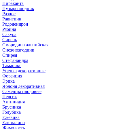
Пираканта
Пузыреплодник
Разное
Ракитник
Рододендрон
Рябина
Сакура
Сирень
Смородина альпийская
Снежноягодник
Спирея
Стефанандра
Тамарикс
Уценка декоративные
Форзиция
Эрика
Яблоня декоративная
Саженцы плодовые
Персик
Актинидия
Брусника
Голубика
Ежевика
Ежемалина
Жимолость