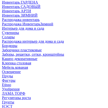
Инвентарь ГАРДЕНА
Инвентарь САДОВЫЙ
Инвентарь АРТИ
Инвентарь ЗИМНИЙ
Распродажа инвентарь
Распродажа ИнвентарьЗимний
Интерьер для дома и сада
Сувениры
Солары
Распродажа интерьер для дома и сада
Бордюры
Заборчики пластиковые
Заборы, решетки, сетки, кронштейны
Кашпо декоративные
Клеенка столовая
Мебель кованая
Освещение
Пруды
Фигуры
Etisso
Удобрения
ЛАМА ТОРФ
Регуляторы роста
Грунты
НЭСТ