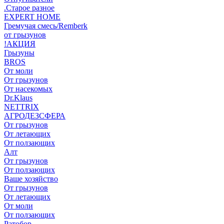
.Старое разное
EXPERT HOME
Гремучая смесь/Remberk
от грызунов
!АКЦИЯ
Грызуны
BROS
От моли
От грызунов
От насекомых
Dr.Klaus
NETTRIX
АГРОДЕЗСФЕРА
От грызунов
От летающих
От ползающих
Алт
От грызунов
От ползающих
Ваше хозяйство
От грызунов
От летающих
От моли
От ползающих
Ратобор