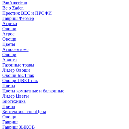
PanAmerican
Bejo Zaden
Престиж ВЕС и ПРОФИ
Гавриш Фермер
Агрико
Овощи
Агрос
Овощи
Цветы
Агросемтомс
Овощи
Аэлита
Газонные травы
Лидер Овощи
Овощи БЕЛ пак
Овощи ЦВЕТ пак
Цветы
Цветы комнатные и балконные
Лидер Цветы
Биотехника
Цветы
Биотехника спецЦена
Овощи
Гавриш
Гавриш ЗЫКОВ