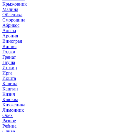
Крыжовник
Малина
Облепиха
Смородина
Абрикос
Алыча
Арония
Виноград
Вишня
Годжи
Гранат
Груша
Инжир
Ирга
Йошта
Калина
Каштан
Кизил
Клюква
Княженика
Лимонник
Орех
Разное
Рябина
Слива