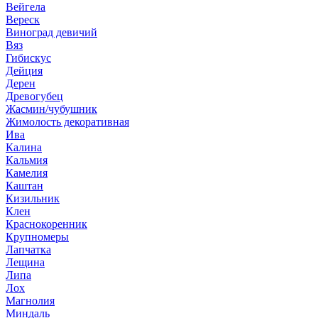
Вейгела
Вереск
Виноград девичий
Вяз
Гибискус
Дейция
Дерен
Древогубец
Жасмин/чубушник
Жимолость декоративная
Ива
Калина
Кальмия
Камелия
Каштан
Кизильник
Клен
Краснокоренник
Крупномеры
Лапчатка
Лещина
Липа
Лох
Магнолия
Миндаль