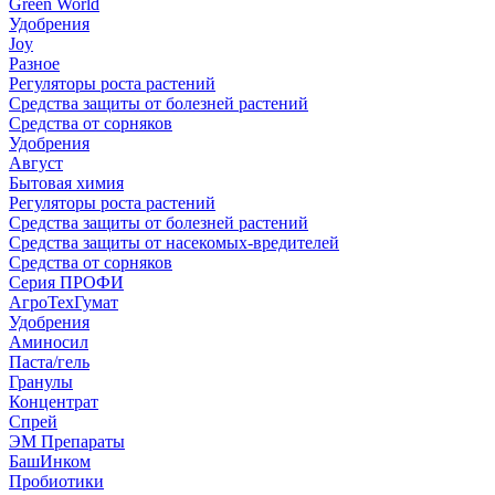
Green World
Удобрения
Joy
Разное
Регуляторы роста растений
Средства защиты от болезней растений
Средства от сорняков
Удобрения
Август
Бытовая химия
Регуляторы роста растений
Средства защиты от болезней растений
Средства защиты от насекомых-вредителей
Средства от сорняков
Серия ПРОФИ
АгроТехГумат
Удобрения
Аминосил
Паста/гель
Гранулы
Концентрат
Спрей
ЭМ Препараты
БашИнком
Пробиотики