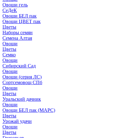
Овощи гель
СеДеК
Овощи БЕЛ пак
Овощи ЦВЕТ пак
Цветы
Наборы семян
Семена Алтая
Овощи
Цветы
Семко
Овощи
Сибирский Сад
Овощи
Овощи (серия ЛС)
Сортсемовощ СПб
Овощи
Цветы
Уральский дачник
Овощи
Овощи БЕЛ пак (МАРС)
Цветы
Урожай удачи
Овощи
Цветы
Григорьев