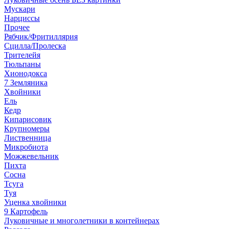
Мускари
Нарциссы
Прочее
Рябчик/Фритиллярия
Сцилла/Пролеска
Трителейя
Тюльпаны
Хионодокса
7 Земляника
Хвойники
Ель
Кедр
Кипарисовик
Крупномеры
Лиственница
Микробиота
Можжевельник
Пихта
Сосна
Тсуга
Туя
Уценка хвойники
9 Картофель
Луковичные и многолетники в контейнерах