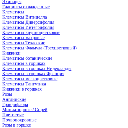
Эхинацея
Гиацинты охлажденные
Клематисы
Клематисы Витицелла
Клематисы Диверсифолия
Клематисы Интегрифолия
Клематисы крупноцветковые
Клематисы махровые
Клематисы Техасские
Клематисы Фламула (Трехцветковый)
Княжики
Клематисы ботанические
Клематисы в горшках
Клематисы в горшках Нидерланды
Клематисы в горшках Франция
Клематисы мелкоцветковые
Клематисы Тангутика
Княжики в горшках
Розы
Английские
Грандифлора
Миниатюрные / Спрей
Плетистые
Почвопокровные
Розы в горшке