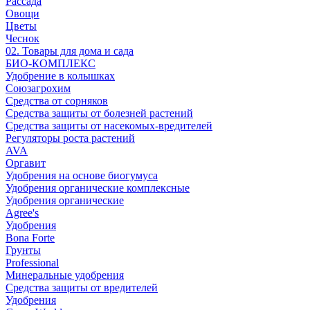
Рассада
Овощи
Цветы
Чеснок
02. Товары для дома и сада
БИО-КОМПЛЕКС
Удобрение в колышках
Союзагрохим
Средства от сорняков
Средства защиты от болезней растений
Средства защиты от насекомых-вредителей
Регуляторы роста растений
AVA
Оргавит
Удобрения на основе биогумуса
Удобрения органические комплексные
Удобрения органические
Agree's
Удобрения
Bona Forte
Грунты
Professional
Минеральные удобрения
Средства защиты от вредителей
Удобрения