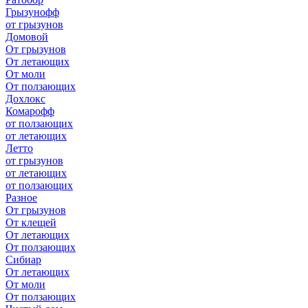
Грызунофф
от грызунов
Домовой
От грызунов
От летающих
От моли
От ползающих
Дохлокс
Комарофф
от ползающих
от летающих
Летто
от грызунов
от летающих
от ползающих
Разное
От грызунов
От клещей
От летающих
От ползающих
Сибиар
От летающих
От моли
От ползающих