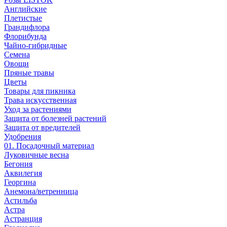
Английские
Плетистые
Грандифлора
Флорибунда
Чайно-гибридные
Семена
Овощи
Пряные травы
Цветы
Товары для пикника
Трава искусственная
Уход за растениями
Защита от болезней растений
Защита от вредителей
Удобрения
01. Посадочный материал
Луковичные весна
Бегония
Аквилегия
Георгина
Анемона/ветренница
Астильба
Астра
Астранция