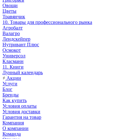
Овощи
Цветы
Травянчик
10. Товары для профессионального рынка
Агробалт
Валагро
Лендскейпер
Нутривант Плюс
Осмокот
Универсол
Класманн
11. Книги
Лунный календарь
Акции
Услуги
Блог
Бренды
Как купить
Условия оплаты
Условия доставки
Гарантия на товар
Компания
О компании
Команда