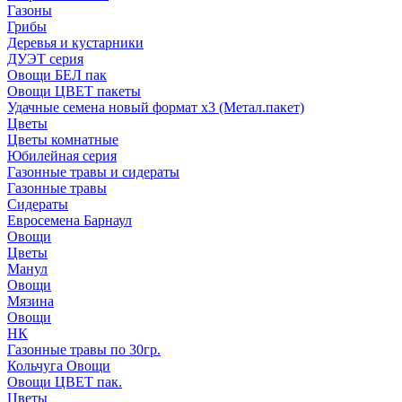
Газоны
Грибы
Деревья и кустарники
ДУЭТ серия
Овощи БЕЛ пак
Овощи ЦВЕТ пакеты
Удачные семена новый формат х3 (Метал.пакет)
Цветы
Цветы комнатные
Юбилейная серия
Газонные травы и сидераты
Газонные травы
Сидераты
Евросемена Барнаул
Овощи
Цветы
Манул
Овощи
Мязина
Овощи
НК
Газонные травы по 30гр.
Кольчуга Овощи
Овощи ЦВЕТ пак.
Цветы