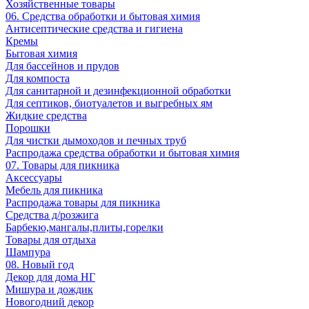
Хозяйственные товары
06. Средства обработки и бытовая химия
Антисептические средства и гигиена
Кремы
Бытовая химия
Для бассейнов и прудов
Для компоста
Для санитарной и дезинфекционной обработки
Для септиков, биотуалетов и выгребных ям
Жидкие средства
Порошки
Для чистки дымоходов и печных труб
Распродажа средства обработки и бытовая химия
07. Товары для пикника
Аксессуары
Мебель для пикника
Распродажа товары для пикника
Средства д/розжига
Барбекю,мангалы,плиты,горелки
Товары для отдыха
Шампура
08. Новый год
Декор для дома НГ
Мишура и дождик
Новогодний декор