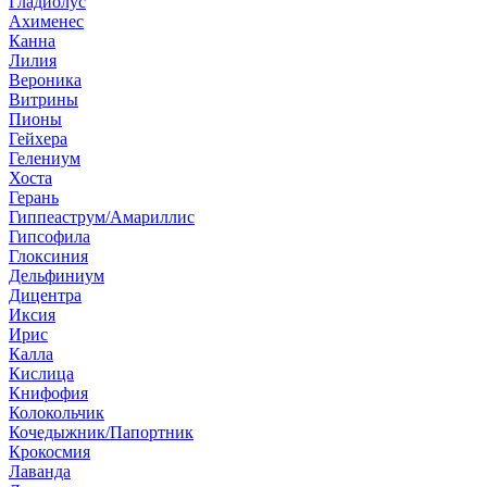
Гладиолус
Ахименес
Канна
Лилия
Вероника
Витрины
Пионы
Гейхера
Гелениум
Хоста
Герань
Гиппеаструм/Амариллис
Гипсофила
Глоксиния
Дельфиниум
Дицентра
Иксия
Ирис
Калла
Кислица
Книфофия
Колокольчик
Кочедыжник/Папортник
Крокосмия
Лаванда