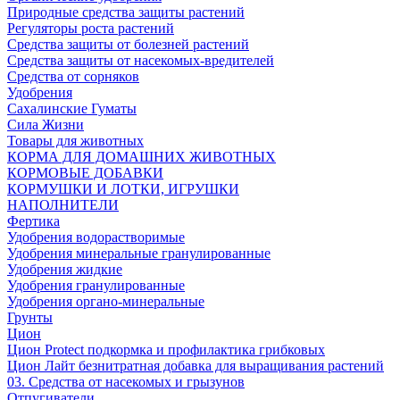
Природные средства защиты растений
Регуляторы роста растений
Средства защиты от болезней растений
Средства защиты от насекомых-вредителей
Средства от сорняков
Удобрения
Сахалинские Гуматы
Сила Жизни
Товары для животных
КОРМА ДЛЯ ДОМАШНИХ ЖИВОТНЫХ
КОРМОВЫЕ ДОБАВКИ
КОРМУШКИ И ЛОТКИ, ИГРУШКИ
НАПОЛНИТЕЛИ
Фертика
Удобрения водорастворимые
Удобрения минеральные гранулированные
Удобрения жидкие
Удобрения гранулированные
Удобрения органо-минеральные
Грунты
Цион
Цион Protect подкормка и профилактика грибковых
Цион Лайт безнитратная добавка для выращивания растений
03. Средства от насекомых и грызунов
Отпугиватели