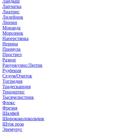
Ландыш
Лапчатка
Лиатрис
Лилейник
Люпин
Монарда
Морозник
Наперстянка
Нерина
Примула
Прострел
Разное
Ранункулюс/Лютик
Рудбекия
Седум/Очиток
Тигридия
Традесканция
Трициртис
Тысячелистник
Флокс
Фрезия
Шалфей
Ширококолокольчик
Шток роза
Эремурус