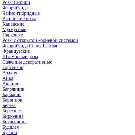
Розы Сибири
Флорибунда
Чайно-гибридные
Алтайские розы
Канадские
Мускусные
Парковые
Розы с открытой корневой системой
Флорибунда Серия Раффлс
Французские
Штамбовые розы
Саженцы декоративные
Гортензия
Азалия
Айва
Акация
Багрянник
Барбарис
Барвинок
Береза
Бересклет
Бирючина
Боярышник
Буддлея
Бузина