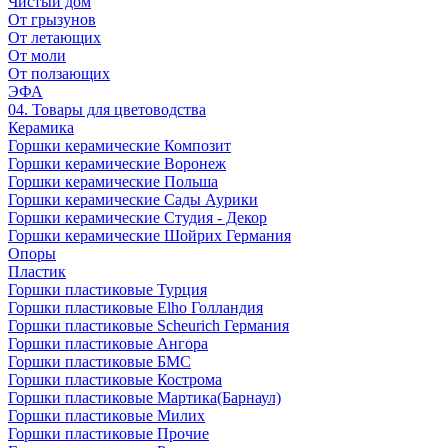
Чистый дом
От грызунов
От летающих
От моли
От ползающих
ЭФА
04. Товары для цветоводства
Керамика
Горшки керамические Композит
Горшки керамические Воронеж
Горшки керамические Польша
Горшки керамические Сады Аурики
Горшки керамические Студия - Декор
Горшки керамические Шойрих Германия
Опоры
Пластик
Горшки пластиковые Турция
Горшки пластиковые Elho Голландия
Горшки пластиковые Scheuriсh Германия
Горшки пластиковые Ангора
Горшки пластиковые БМС
Горшки пластиковые Кострома
Горшки пластиковые Мартика(Барнаул)
Горшки пластиковые Милих
Горшки пластиковые Прочие