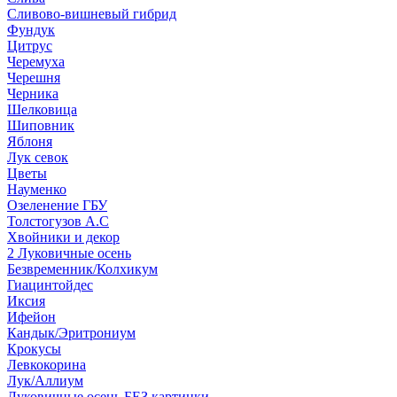
Сливово-вишневый гибрид
Фундук
Цитрус
Черемуха
Черешня
Черника
Шелковица
Шиповник
Яблоня
Лук севок
Цветы
Науменко
Озеленение ГБУ
Толстогузов А.С
Хвойники и декор
2 Луковичные осень
Безвременник/Колхикум
Гиацинтойдес
Иксия
Ифейон
Кандык/Эритрониум
Крокусы
Левкокорина
Лук/Аллиум
Луковичные осень БЕЗ картинки