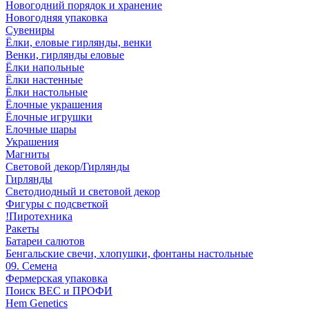
Новогодний порядок и хранение
Новогодняя упаковка
Сувениры
Ёлки, еловые гирлянды, венки
Венки, гирлянды еловые
Ёлки напольные
Ёлки настенные
Ёлки настольные
Ёлочные украшения
Ёлочные игрушки
Елочные шары
Украшения
Магниты
Световой декор/Гирлянды
Гирлянды
Светодиодный и световой декор
Фигуры с подсветкой
!Пиротехника
Ракеты
Батареи салютов
Бенгальские свечи, хлопушки, фонтаны настольные
09. Семена
Фермерская упаковка
Поиск ВЕС и ПРОФИ
Hem Genetics