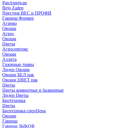
PanAmerican
Bejo Zaden
Престиж ВЕС и ПРОФИ
Гавриш Фермер
Агрико
Овощи
Агрос
Овощи
Цветы
Агросемтомс
Овощи
Аэлита
Газонные травы
Лидер Овощи
Овощи БЕЛ пак
Овощи ЦВЕТ пак
Цветы
Цветы комнатные и балконные
Лидер Цветы
Биотехника
Цветы
Биотехника спецЦена
Овощи
Гавриш
Гавриш ЗЫКОВ