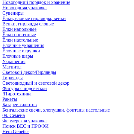
Новогодний порядок и хранение
Новогодняя упаковка
Сувениры
Ёлки, еловые гирлянды, венки
Венки, гирлянды еловые
Ёлки напольные
Ёлки настенные
Ёлки настольные
Ёлочные украшения
Ёлочные игрушки
Елочные шары
Украшения
Магниты
Световой декор/Гирлянды
Гирлянды
Светодиодный и световой декор
Фигуры с подсветкой
!Пиротехника
Ракеты
Батареи салютов
Бенгальские свечи, хлопушки, фонтаны настольные
09. Семена
Фермерская упаковка
Поиск ВЕС и ПРОФИ
Hem Genetics