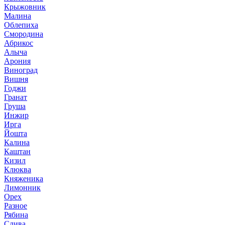
Крыжовник
Малина
Облепиха
Смородина
Абрикос
Алыча
Арония
Виноград
Вишня
Годжи
Гранат
Груша
Инжир
Ирга
Йошта
Калина
Каштан
Кизил
Клюква
Княженика
Лимонник
Орех
Разное
Рябина
Слива