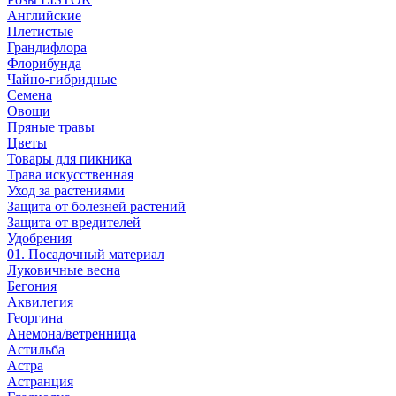
Английские
Плетистые
Грандифлора
Флорибунда
Чайно-гибридные
Семена
Овощи
Пряные травы
Цветы
Товары для пикника
Трава искусственная
Уход за растениями
Защита от болезней растений
Защита от вредителей
Удобрения
01. Посадочный материал
Луковичные весна
Бегония
Аквилегия
Георгина
Анемона/ветренница
Астильба
Астра
Астранция