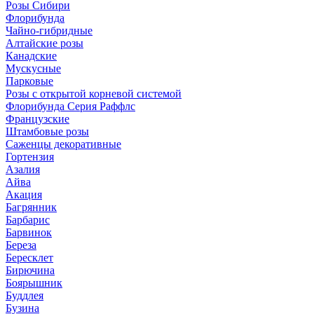
Розы Сибири
Флорибунда
Чайно-гибридные
Алтайские розы
Канадские
Мускусные
Парковые
Розы с открытой корневой системой
Флорибунда Серия Раффлс
Французские
Штамбовые розы
Саженцы декоративные
Гортензия
Азалия
Айва
Акация
Багрянник
Барбарис
Барвинок
Береза
Бересклет
Бирючина
Боярышник
Буддлея
Бузина