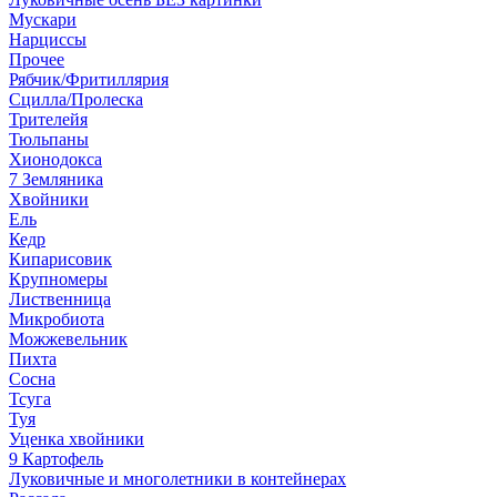
Мускари
Нарциссы
Прочее
Рябчик/Фритиллярия
Сцилла/Пролеска
Трителейя
Тюльпаны
Хионодокса
7 Земляника
Хвойники
Ель
Кедр
Кипарисовик
Крупномеры
Лиственница
Микробиота
Можжевельник
Пихта
Сосна
Тсуга
Туя
Уценка хвойники
9 Картофель
Луковичные и многолетники в контейнерах