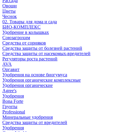
Рассада
Овощи
Цветы
Чеснок
02. Товары для дома и сада
БИО-КОМПЛЕКС
Удобрение в колышках
Союзагрохим
Средства от сорняков
Средства защиты от болезней растений
Средства защиты от насекомых-вредителей
Регуляторы роста растений
AVA
Оргавит
Удобрения на основе биогумуса
Удобрения органические комплексные
Удобрения органические
Agree's
Удобрения
Bona Forte
Грунты
Professional
Минеральные удобрения
Средства защиты от вредителей
Удобрения