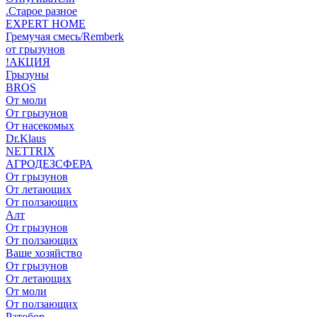
.Старое разное
EXPERT HOME
Гремучая смесь/Remberk
от грызунов
!АКЦИЯ
Грызуны
BROS
От моли
От грызунов
От насекомых
Dr.Klaus
NETTRIX
АГРОДЕЗСФЕРА
От грызунов
От летающих
От ползающих
Алт
От грызунов
От ползающих
Ваше хозяйство
От грызунов
От летающих
От моли
От ползающих
Ратобор