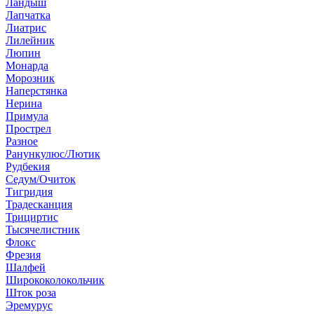
Ландыш
Лапчатка
Лиатрис
Лилейник
Люпин
Монарда
Морозник
Наперстянка
Нерина
Примула
Прострел
Разное
Ранункулюс/Лютик
Рудбекия
Седум/Очиток
Тигридия
Традесканция
Трициртис
Тысячелистник
Флокс
Фрезия
Шалфей
Ширококолокольчик
Шток роза
Эремурус