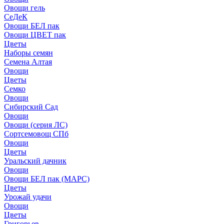
Овощи гель
СеДеК
Овощи БЕЛ пак
Овощи ЦВЕТ пак
Цветы
Наборы семян
Семена Алтая
Овощи
Цветы
Семко
Овощи
Сибирский Сад
Овощи
Овощи (серия ЛС)
Сортсемовощ СПб
Овощи
Цветы
Уральский дачник
Овощи
Овощи БЕЛ пак (МАРС)
Цветы
Урожай удачи
Овощи
Цветы
Григорьев