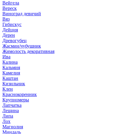
Вейгела
Вереск
Виноград девичий
Вяз
Гибискус
Дейция
Дерен
Древогубец
Жасмин/чубушник
Жимолость декоративная
Ива
Калина
Кальмия
Камелия
Каштан
Кизильник
Клен
Краснокоренник
Крупномеры
Лапчатка
Лещина
Липа
Лох
Магнолия
Миндаль