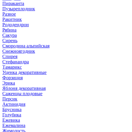
Пираканта
Пузыреплодник
Разное
Ракитник
Рододендрон
Рябина
Сакура
Сирень
Смородина альпийская
Снежноягодник
Спирея
Стефанандра
Тамарикс
Уценка декоративные
Форзиция
Эрика
Яблоня декоративная
Саженцы плодовые
Персик
Актинидия
Брусника
Голубика
Ежевика
Ежемалина
Жимолость