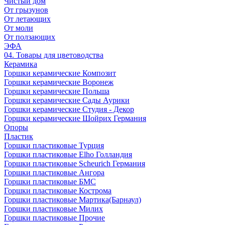
Чистый дом
От грызунов
От летающих
От моли
От ползающих
ЭФА
04. Товары для цветоводства
Керамика
Горшки керамические Композит
Горшки керамические Воронеж
Горшки керамические Польша
Горшки керамические Сады Аурики
Горшки керамические Студия - Декор
Горшки керамические Шойрих Германия
Опоры
Пластик
Горшки пластиковые Турция
Горшки пластиковые Elho Голландия
Горшки пластиковые Scheuriсh Германия
Горшки пластиковые Ангора
Горшки пластиковые БМС
Горшки пластиковые Кострома
Горшки пластиковые Мартика(Барнаул)
Горшки пластиковые Милих
Горшки пластиковые Прочие