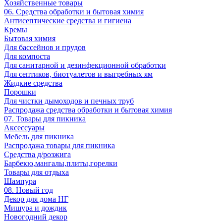
Хозяйственные товары
06. Средства обработки и бытовая химия
Антисептические средства и гигиена
Кремы
Бытовая химия
Для бассейнов и прудов
Для компоста
Для санитарной и дезинфекционной обработки
Для септиков, биотуалетов и выгребных ям
Жидкие средства
Порошки
Для чистки дымоходов и печных труб
Распродажа средства обработки и бытовая химия
07. Товары для пикника
Аксессуары
Мебель для пикника
Распродажа товары для пикника
Средства д/розжига
Барбекю,мангалы,плиты,горелки
Товары для отдыха
Шампура
08. Новый год
Декор для дома НГ
Мишура и дождик
Новогодний декор