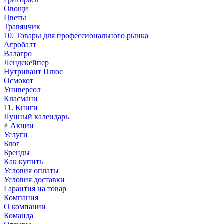
Овощи
Цветы
Травянчик
10. Товары для профессионального рынка
Агробалт
Валагро
Лендскейпер
Нутривант Плюс
Осмокот
Универсол
Класманн
11. Книги
Лунный календарь
Акции
Услуги
Блог
Бренды
Как купить
Условия оплаты
Условия доставки
Гарантия на товар
Компания
О компании
Команда