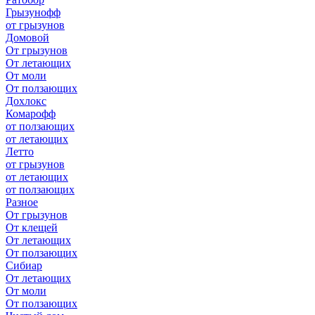
Грызунофф
от грызунов
Домовой
От грызунов
От летающих
От моли
От ползающих
Дохлокс
Комарофф
от ползающих
от летающих
Летто
от грызунов
от летающих
от ползающих
Разное
От грызунов
От клещей
От летающих
От ползающих
Сибиар
От летающих
От моли
От ползающих