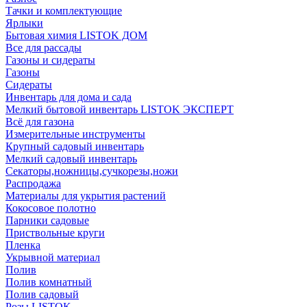
Тачки и комплектующие
Ярлыки
Бытовая химия LISTOK ДОМ
Все для рассады
Газоны и сидераты
Газоны
Сидераты
Инвентарь для дома и сада
Мелкий бытовой инвентарь LISTOK ЭКСПЕРТ
Всё для газона
Измерительные инструменты
Крупный садовый инвентарь
Мелкий садовый инвентарь
Секаторы,ножницы,сучкорезы,ножи
Распродажа
Материалы для укрытия растений
Кокосовое полотно
Парники садовые
Приствольные круги
Пленка
Укрывной материал
Полив
Полив комнатный
Полив садовый
Розы LISTOK