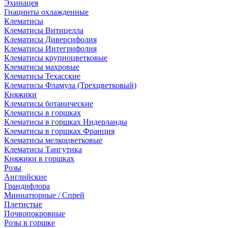
Эхинацея
Гиацинты охлажденные
Клематисы
Клематисы Витицелла
Клематисы Диверсифолия
Клематисы Интегрифолия
Клематисы крупноцветковые
Клематисы махровые
Клематисы Техасские
Клематисы Фламула (Трехцветковый)
Княжики
Клематисы ботанические
Клематисы в горшках
Клематисы в горшках Нидерланды
Клематисы в горшках Франция
Клематисы мелкоцветковые
Клематисы Тангутика
Княжики в горшках
Розы
Английские
Грандифлора
Миниатюрные / Спрей
Плетистые
Почвопокровные
Розы в горшке