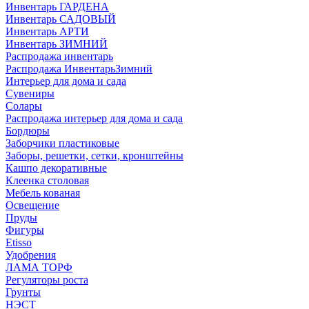
Инвентарь ГАРДЕНА
Инвентарь САДОВЫЙ
Инвентарь АРТИ
Инвентарь ЗИМНИЙ
Распродажа инвентарь
Распродажа ИнвентарьЗимний
Интерьер для дома и сада
Сувениры
Солары
Распродажа интерьер для дома и сада
Бордюры
Заборчики пластиковые
Заборы, решетки, сетки, кронштейны
Кашпо декоративные
Клеенка столовая
Мебель кованая
Освещение
Пруды
Фигуры
Etisso
Удобрения
ЛАМА ТОРФ
Регуляторы роста
Грунты
НЭСТ