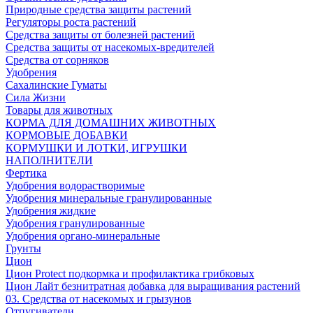
Природные средства защиты растений
Регуляторы роста растений
Средства защиты от болезней растений
Средства защиты от насекомых-вредителей
Средства от сорняков
Удобрения
Сахалинские Гуматы
Сила Жизни
Товары для животных
КОРМА ДЛЯ ДОМАШНИХ ЖИВОТНЫХ
КОРМОВЫЕ ДОБАВКИ
КОРМУШКИ И ЛОТКИ, ИГРУШКИ
НАПОЛНИТЕЛИ
Фертика
Удобрения водорастворимые
Удобрения минеральные гранулированные
Удобрения жидкие
Удобрения гранулированные
Удобрения органо-минеральные
Грунты
Цион
Цион Protect подкормка и профилактика грибковых
Цион Лайт безнитратная добавка для выращивания растений
03. Средства от насекомых и грызунов
Отпугиватели