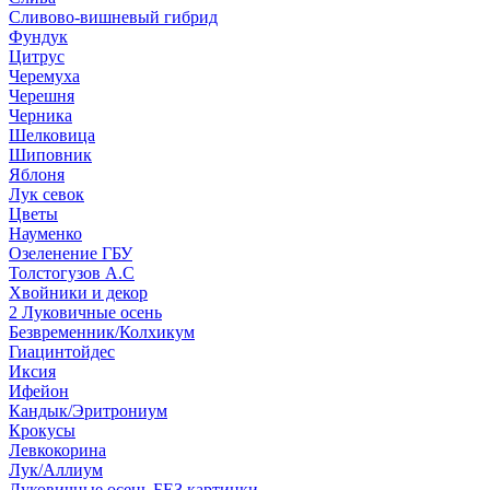
Сливово-вишневый гибрид
Фундук
Цитрус
Черемуха
Черешня
Черника
Шелковица
Шиповник
Яблоня
Лук севок
Цветы
Науменко
Озеленение ГБУ
Толстогузов А.С
Хвойники и декор
2 Луковичные осень
Безвременник/Колхикум
Гиацинтойдес
Иксия
Ифейон
Кандык/Эритрониум
Крокусы
Левкокорина
Лук/Аллиум
Луковичные осень БЕЗ картинки