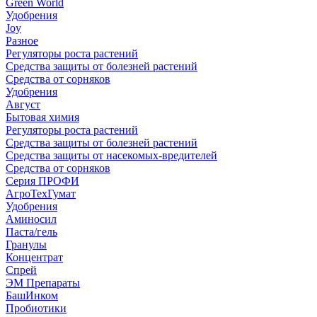
Green World
Удобрения
Joy
Разное
Регуляторы роста растений
Средства защиты от болезней растений
Средства от сорняков
Удобрения
Август
Бытовая химия
Регуляторы роста растений
Средства защиты от болезней растений
Средства защиты от насекомых-вредителей
Средства от сорняков
Серия ПРОФИ
АгроТехГумат
Удобрения
Аминосил
Паста/гель
Гранулы
Концентрат
Спрей
ЭМ Препараты
БашИнком
Пробиотики