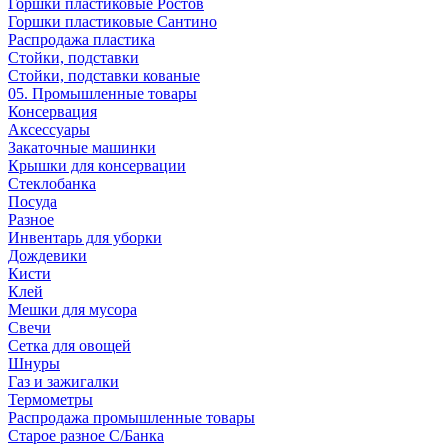
Горшки пластиковые Ростов
Горшки пластиковые Сантино
Распродажа пластика
Стойки, подставки
Стойки, подставки кованые
05. Промышленные товары
Консервация
Аксессуары
Закаточные машинки
Крышки для консервации
Стеклобанка
Посуда
Разное
Инвентарь для уборки
Дождевики
Кисти
Клей
Мешки для мусора
Свечи
Сетка для овощей
Шнуры
Газ и зажигалки
Термометры
Распродажа промышленные товары
Старое разное С/Банка