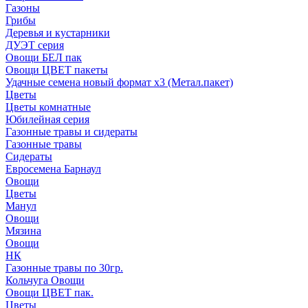
Газоны
Грибы
Деревья и кустарники
ДУЭТ серия
Овощи БЕЛ пак
Овощи ЦВЕТ пакеты
Удачные семена новый формат х3 (Метал.пакет)
Цветы
Цветы комнатные
Юбилейная серия
Газонные травы и сидераты
Газонные травы
Сидераты
Евросемена Барнаул
Овощи
Цветы
Манул
Овощи
Мязина
Овощи
НК
Газонные травы по 30гр.
Кольчуга Овощи
Овощи ЦВЕТ пак.
Цветы