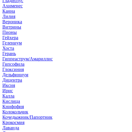
Гладиолус
Ахименес
Канна
Лилия
Вероника
Витрины
Пионы
Гейхера
Гелениум
Хоста
Герань
Гиппеаструм/Амариллис
Гипсофила
Глоксиния
Дельфиниум
Дицентра
Иксия
Ирис
Калла
Кислица
Книфофия
Колокольчик
Кочедыжник/Папортник
Крокосмия
Лаванда