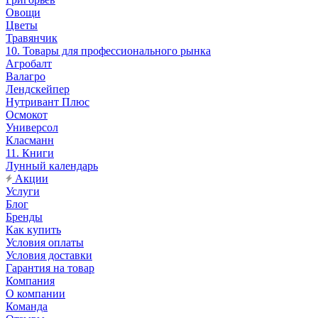
Овощи
Цветы
Травянчик
10. Товары для профессионального рынка
Агробалт
Валагро
Лендскейпер
Нутривант Плюс
Осмокот
Универсол
Класманн
11. Книги
Лунный календарь
Акции
Услуги
Блог
Бренды
Как купить
Условия оплаты
Условия доставки
Гарантия на товар
Компания
О компании
Команда