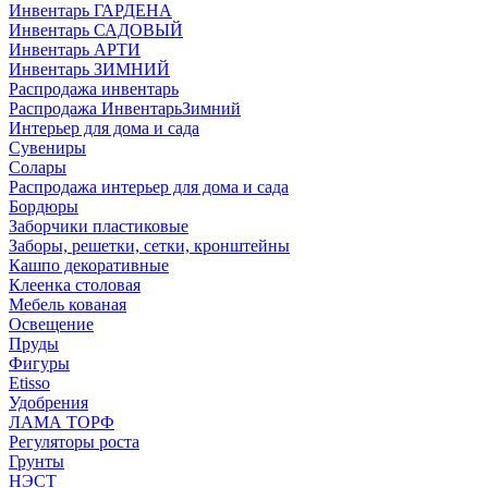
Инвентарь ГАРДЕНА
Инвентарь САДОВЫЙ
Инвентарь АРТИ
Инвентарь ЗИМНИЙ
Распродажа инвентарь
Распродажа ИнвентарьЗимний
Интерьер для дома и сада
Сувениры
Солары
Распродажа интерьер для дома и сада
Бордюры
Заборчики пластиковые
Заборы, решетки, сетки, кронштейны
Кашпо декоративные
Клеенка столовая
Мебель кованая
Освещение
Пруды
Фигуры
Etisso
Удобрения
ЛАМА ТОРФ
Регуляторы роста
Грунты
НЭСТ