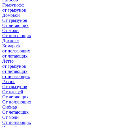
Грызунофф
от грызунов
Домовой
От грызунов
От летающих
От моли
От ползающих
Дохлокс
Комарофф
от ползающих
от летающих
Летто
от грызунов
от летающих
от ползающих
Разное
От грызунов
От клещей
От летающих
От ползающих
Сибиар
От летающих
От моли
От ползающих