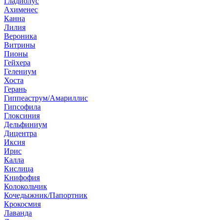
Гладиолус
Ахименес
Канна
Лилия
Вероника
Витрины
Пионы
Гейхера
Гелениум
Хоста
Герань
Гиппеаструм/Амариллис
Гипсофила
Глоксиния
Дельфиниум
Дицентра
Иксия
Ирис
Калла
Кислица
Книфофия
Колокольчик
Кочедыжник/Папортник
Крокосмия
Лаванда