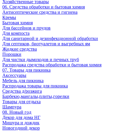
Хозяйственные товары
06. Средства обработки и бытовая химия
Антисептические средства и гигиена
Кремы
Бытовая химия
Для бассейнов и прудов
Для компоста
Для санитарной и дезинфекционной обработки
Для септиков, биотуалетов и выгребных ям
Жидкие средства
Порошки
Для чистки дымоходов и печных труб
Распродажа средства обработки и бытовая химия
07. Товары для пикника
Аксессуары
Мебель для пикника
Распродажа товары для пикника
Средства д/розжига
Барбекю,мангалы,плиты,горелки
Товары для отдыха
Шампура
08. Новый год
Декор для дома НГ
Мишура и дождик
Новогодний декор