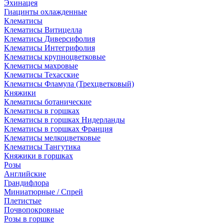
Эхинацея
Гиацинты охлажденные
Клематисы
Клематисы Витицелла
Клематисы Диверсифолия
Клематисы Интегрифолия
Клематисы крупноцветковые
Клематисы махровые
Клематисы Техасские
Клематисы Фламула (Трехцветковый)
Княжики
Клематисы ботанические
Клематисы в горшках
Клематисы в горшках Нидерланды
Клематисы в горшках Франция
Клематисы мелкоцветковые
Клематисы Тангутика
Княжики в горшках
Розы
Английские
Грандифлора
Миниатюрные / Спрей
Плетистые
Почвопокровные
Розы в горшке