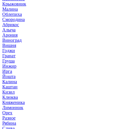
Крыжовник
Малина
Облепиха
Смородина
Абрикос
Алыча
Арония
Виноград
Вишня
Годжи
Гранат
Груша
Инжир
Ирга
Йошта
Калина
Каштан
Кизил
Клюква
Княженика
Лимонник
Орех
Разное
Рябина
Слива