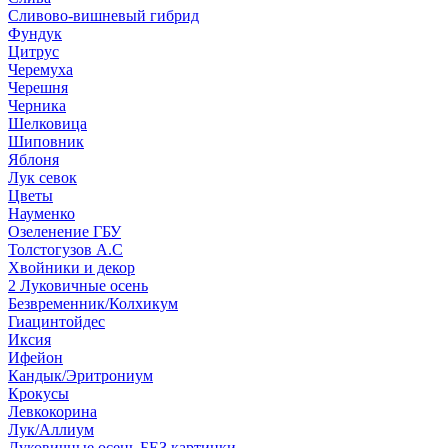
Сливово-вишневый гибрид
Фундук
Цитрус
Черемуха
Черешня
Черника
Шелковица
Шиповник
Яблоня
Лук севок
Цветы
Науменко
Озеленение ГБУ
Толстогузов А.С
Хвойники и декор
2 Луковичные осень
Безвременник/Колхикум
Гиацинтойдес
Иксия
Ифейон
Кандык/Эритрониум
Крокусы
Левкокорина
Лук/Аллиум
Луковичные осень БЕЗ картинки