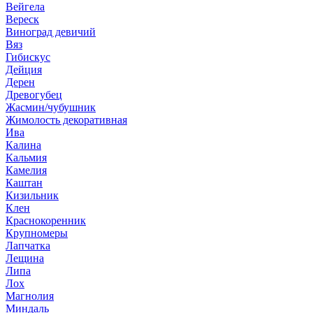
Вейгела
Вереск
Виноград девичий
Вяз
Гибискус
Дейция
Дерен
Древогубец
Жасмин/чубушник
Жимолость декоративная
Ива
Калина
Кальмия
Камелия
Каштан
Кизильник
Клен
Краснокоренник
Крупномеры
Лапчатка
Лещина
Липа
Лох
Магнолия
Миндаль