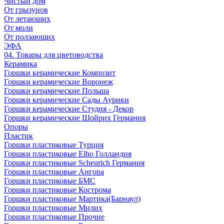
Чистый дом
От грызунов
От летающих
От моли
От ползающих
ЭФА
04. Товары для цветоводства
Керамика
Горшки керамические Композит
Горшки керамические Воронеж
Горшки керамические Польша
Горшки керамические Сады Аурики
Горшки керамические Студия - Декор
Горшки керамические Шойрих Германия
Опоры
Пластик
Горшки пластиковые Турция
Горшки пластиковые Elho Голландия
Горшки пластиковые Scheuriсh Германия
Горшки пластиковые Ангора
Горшки пластиковые БМС
Горшки пластиковые Кострома
Горшки пластиковые Мартика(Барнаул)
Горшки пластиковые Милих
Горшки пластиковые Прочие