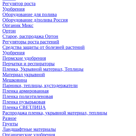
Регулятор роста
Удобрения
Оборудование для полива
Оборудование д/полива Россия
Органик Микс
Ортон
Старое, распродажа Ортон
Регуляторы роста растений
Средства защиты от болезней растений
Удобрения
Пермские удобрения
Перчатки и респираторы
Пленка, Укрывной материал, Теплицы
Материал укрывной
Мешковина
Парники, теплицы, кустодержатели
Пленка армированная
Пленка полиэтиленовая
Пленка пузырьковая
Пленка СВЕТЛИЦА
Распродажа пленка, укрывной материал, теплицы
Разное
Грунты
Ландшафтные материалы
Органические удобрения