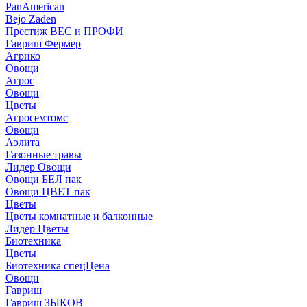
PanAmerican
Bejo Zaden
Престиж ВЕС и ПРОФИ
Гавриш Фермер
Агрико
Овощи
Агрос
Овощи
Цветы
Агросемтомс
Овощи
Аэлита
Газонные травы
Лидер Овощи
Овощи БЕЛ пак
Овощи ЦВЕТ пак
Цветы
Цветы комнатные и балконные
Лидер Цветы
Биотехника
Цветы
Биотехника спецЦена
Овощи
Гавриш
Гавриш ЗЫКОВ