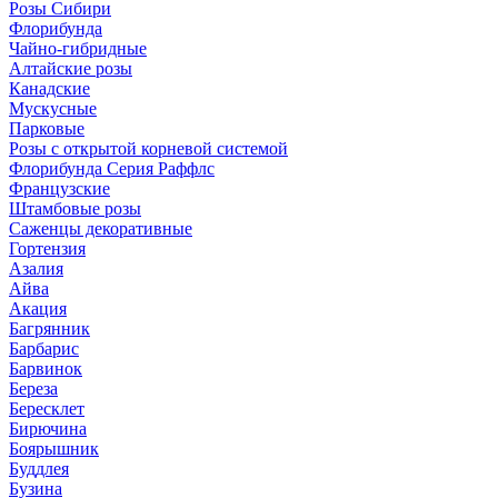
Розы Сибири
Флорибунда
Чайно-гибридные
Алтайские розы
Канадские
Мускусные
Парковые
Розы с открытой корневой системой
Флорибунда Серия Раффлс
Французские
Штамбовые розы
Саженцы декоративные
Гортензия
Азалия
Айва
Акация
Багрянник
Барбарис
Барвинок
Береза
Бересклет
Бирючина
Боярышник
Буддлея
Бузина