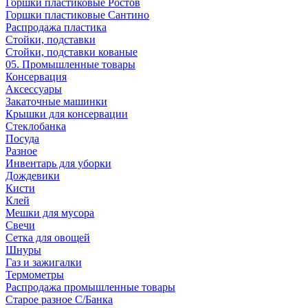
Горшки пластиковые Ростов
Горшки пластиковые Сантино
Распродажа пластика
Стойки, подставки
Стойки, подставки кованые
05. Промышленные товары
Консервация
Аксессуары
Закаточные машинки
Крышки для консервации
Стеклобанка
Посуда
Разное
Инвентарь для уборки
Дождевики
Кисти
Клей
Мешки для мусора
Свечи
Сетка для овощей
Шнуры
Газ и зажигалки
Термометры
Распродажа промышленные товары
Старое разное С/Банка