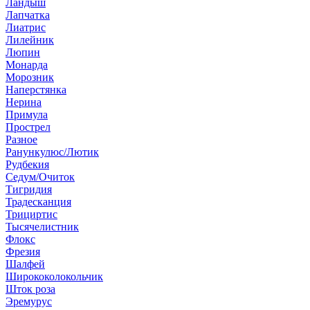
Ландыш
Лапчатка
Лиатрис
Лилейник
Люпин
Монарда
Морозник
Наперстянка
Нерина
Примула
Прострел
Разное
Ранункулюс/Лютик
Рудбекия
Седум/Очиток
Тигридия
Традесканция
Трициртис
Тысячелистник
Флокс
Фрезия
Шалфей
Ширококолокольчик
Шток роза
Эремурус