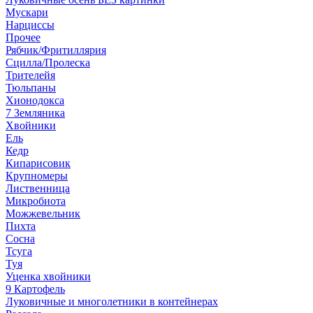
Мускари
Нарциссы
Прочее
Рябчик/Фритиллярия
Сцилла/Пролеска
Трителейя
Тюльпаны
Хионодокса
7 Земляника
Хвойники
Ель
Кедр
Кипарисовик
Крупномеры
Лиственница
Микробиота
Можжевельник
Пихта
Сосна
Тсуга
Туя
Уценка хвойники
9 Картофель
Луковичные и многолетники в контейнерах