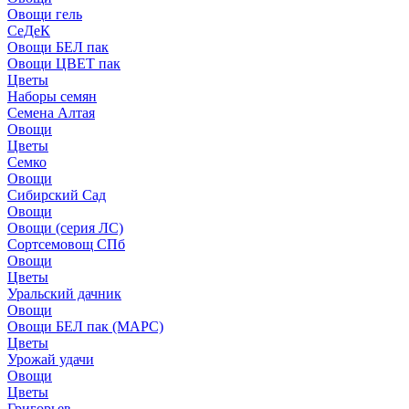
Овощи гель
СеДеК
Овощи БЕЛ пак
Овощи ЦВЕТ пак
Цветы
Наборы семян
Семена Алтая
Овощи
Цветы
Семко
Овощи
Сибирский Сад
Овощи
Овощи (серия ЛС)
Сортсемовощ СПб
Овощи
Цветы
Уральский дачник
Овощи
Овощи БЕЛ пак (МАРС)
Цветы
Урожай удачи
Овощи
Цветы
Григорьев