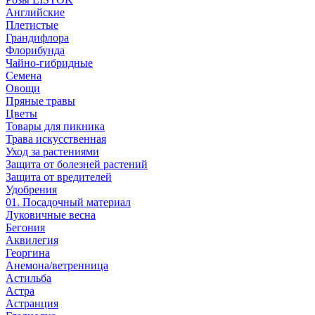
Английские
Плетистые
Грандифлора
Флорибунда
Чайно-гибридные
Семена
Овощи
Пряные травы
Цветы
Товары для пикника
Трава искусственная
Уход за растениями
Защита от болезней растений
Защита от вредителей
Удобрения
01. Посадочный материал
Луковичные весна
Бегония
Аквилегия
Георгина
Анемона/ветренница
Астильба
Астра
Астранция