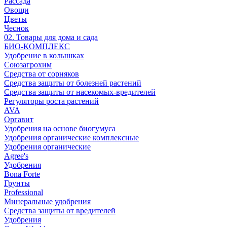
Рассада
Овощи
Цветы
Чеснок
02. Товары для дома и сада
БИО-КОМПЛЕКС
Удобрение в колышках
Союзагрохим
Средства от сорняков
Средства защиты от болезней растений
Средства защиты от насекомых-вредителей
Регуляторы роста растений
AVA
Оргавит
Удобрения на основе биогумуса
Удобрения органические комплексные
Удобрения органические
Agree's
Удобрения
Bona Forte
Грунты
Professional
Минеральные удобрения
Средства защиты от вредителей
Удобрения