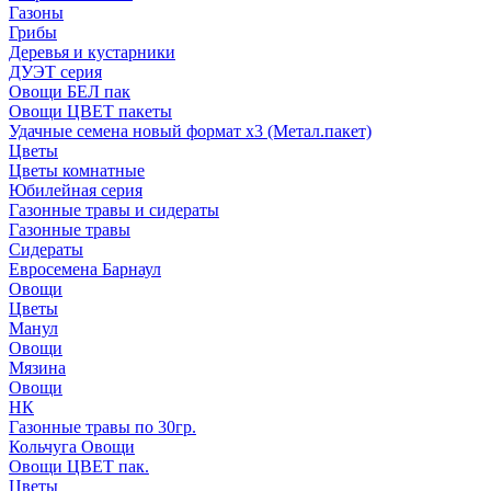
Газоны
Грибы
Деревья и кустарники
ДУЭТ серия
Овощи БЕЛ пак
Овощи ЦВЕТ пакеты
Удачные семена новый формат х3 (Метал.пакет)
Цветы
Цветы комнатные
Юбилейная серия
Газонные травы и сидераты
Газонные травы
Сидераты
Евросемена Барнаул
Овощи
Цветы
Манул
Овощи
Мязина
Овощи
НК
Газонные травы по 30гр.
Кольчуга Овощи
Овощи ЦВЕТ пак.
Цветы