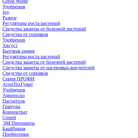
Green World
Удобрения
Joy
Разное
Регуляторы роста растений
Средства защиты от болезней растений
Средства от сорняков
Удобрения
Август
Бытовая химия
Регуляторы роста растений
Средства защиты от болезней растений
Средства защиты от насекомых-вредителей
Средства от сорняков
Серия ПРОФИ
АгроТехГумат
Удобрения
Аминосил
Паста/гель
Гранулы
Концентрат
Спрей
ЭМ Препараты
БашИнком
Пробиотики