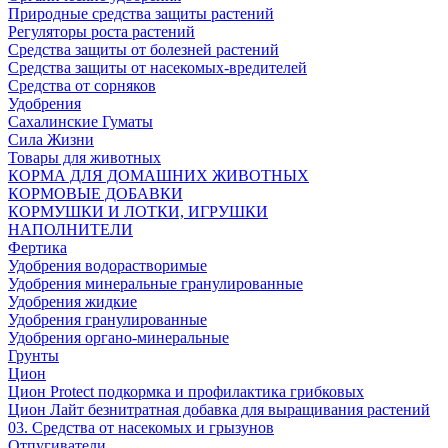
Природные средства защиты растений
Регуляторы роста растений
Средства защиты от болезней растений
Средства защиты от насекомых-вредителей
Средства от сорняков
Удобрения
Сахалинские Гуматы
Сила Жизни
Товары для животных
КОРМА ДЛЯ ДОМАШНИХ ЖИВОТНЫХ
КОРМОВЫЕ ДОБАВКИ
КОРМУШКИ И ЛОТКИ, ИГРУШКИ
НАПОЛНИТЕЛИ
Фертика
Удобрения водорастворимые
Удобрения минеральные гранулированные
Удобрения жидкие
Удобрения гранулированные
Удобрения органо-минеральные
Грунты
Цион
Цион Protect подкормка и профилактика грибковых
Цион Лайт безнитратная добавка для выращивания растений
03. Средства от насекомых и грызунов
Отпугиватели