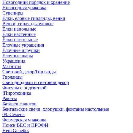
Новогодний порядок и хранение
Новогодняя упаковка
Сувениры
Ёлки, еловые гирлянды, венки
Венки, гирлянды еловые
Ёлки напольные
Ёлки настенные
Ёлки настольные
Ёлочные украшения
Ёлочные игрушки
Елочные шары
Украшения
Магниты
Световой декор/Гирлянды
Гирлянды
Светодиодный и световой декор
Фигуры с подсветкой
!Пиротехника
Ракеты
Батареи салютов
Бенгальские свечи, хлопушки, фонтаны настольные
09. Семена
Фермерская упаковка
Поиск ВЕС и ПРОФИ
Hem Genetics