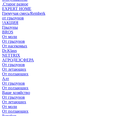
.Старое разное
EXPERT HOME
Гремучая смесь/Remberk
от грызунов
!АКЦИЯ
Грызуны
BROS
От моли
От грызунов
От насекомых
Dr.Klaus
NETTRIX
АГРОДЕЗСФЕРА
От грызунов
От летающих
От ползающих
Алт
От грызунов
От ползающих
Ваше хозяйство
От грызунов
От летающих
От моли
От ползающих
Ратобор