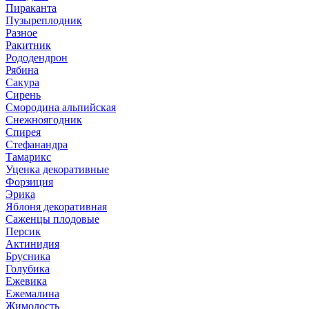
Пираканта
Пузыреплодник
Разное
Ракитник
Рододендрон
Рябина
Сакура
Сирень
Смородина альпийская
Снежноягодник
Спирея
Стефанандра
Тамарикс
Уценка декоративные
Форзиция
Эрика
Яблоня декоративная
Саженцы плодовые
Персик
Актинидия
Брусника
Голубика
Ежевика
Ежемалина
Жимолость