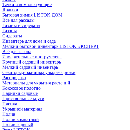
Тачки и комплектующие
Ярлыки
Бытовая химия LISTOK ДОМ
Все для рассады
Газоны и сидераты
Газоны
Сидераты
Инвентарь для дома и сада
Мелкий бытовой инвентарь LISTOK ЭКСПЕРТ
Всё для газона
Измерительные инструменты
Крупный садовый инвентарь
Мелкий садовый инвентарь
Секаторы,ножницы,сучкорезы,ножи
Распродажа
Материалы для укрытия растений
Кокосовое полотно
Парники садовые
Приствольные круги
Пленка
Укрывной материал
Полив
Полив комнатный
Полив садовый
Розы LISTOK