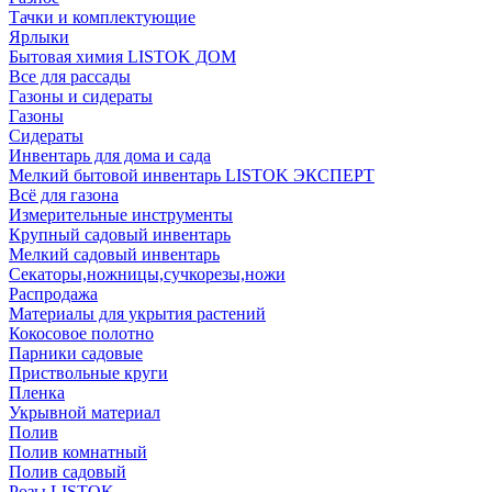
Тачки и комплектующие
Ярлыки
Бытовая химия LISTOK ДОМ
Все для рассады
Газоны и сидераты
Газоны
Сидераты
Инвентарь для дома и сада
Мелкий бытовой инвентарь LISTOK ЭКСПЕРТ
Всё для газона
Измерительные инструменты
Крупный садовый инвентарь
Мелкий садовый инвентарь
Секаторы,ножницы,сучкорезы,ножи
Распродажа
Материалы для укрытия растений
Кокосовое полотно
Парники садовые
Приствольные круги
Пленка
Укрывной материал
Полив
Полив комнатный
Полив садовый
Розы LISTOK