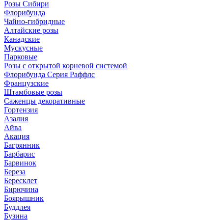
Розы Сибири
Флорибунда
Чайно-гибридные
Алтайские розы
Канадские
Мускусные
Парковые
Розы с открытой корневой системой
Флорибунда Серия Раффлс
Французские
Штамбовые розы
Саженцы декоративные
Гортензия
Азалия
Айва
Акация
Багрянник
Барбарис
Барвинок
Береза
Бересклет
Бирючина
Боярышник
Буддлея
Бузина