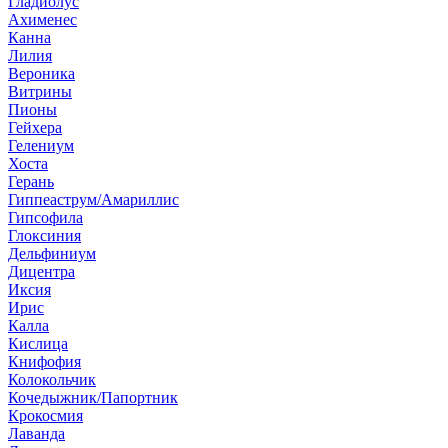
Гладиолус
Ахименес
Канна
Лилия
Вероника
Витрины
Пионы
Гейхера
Гелениум
Хоста
Герань
Гиппеаструм/Амариллис
Гипсофила
Глоксиния
Дельфиниум
Дицентра
Иксия
Ирис
Калла
Кислица
Книфофия
Колокольчик
Кочедыжник/Папортник
Крокосмия
Лаванда