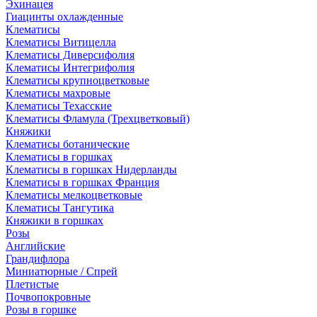
Эхинацея
Гиацинты охлажденные
Клематисы
Клематисы Витицелла
Клематисы Диверсифолия
Клематисы Интегрифолия
Клематисы крупноцветковые
Клематисы махровые
Клематисы Техасские
Клематисы Фламула (Трехцветковый)
Княжики
Клематисы ботанические
Клематисы в горшках
Клематисы в горшках Нидерланды
Клематисы в горшках Франция
Клематисы мелкоцветковые
Клематисы Тангутика
Княжики в горшках
Розы
Английские
Грандифлора
Миниатюрные / Спрей
Плетистые
Почвопокровные
Розы в горшке