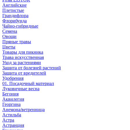
Английские
Плетистые
Грандифлора
Флорибунда
Чайно-гибридные
Семена
Овощи
Пряные травы
Цветы
Товары для пикника
Трава искусственная
Уход за растениями
Защита от болезней растений
Защита от вредителей
Удобрения
01. Посадочный материал
Луковичные весна
Бегония
Аквилегия
Георгина
Анемона/ветренница
Астильба
Астра
Астранция