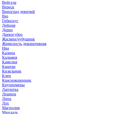
Вейгела
Вереск
Виноград девичий
Вяз
Гибискус
Дейция
Дерен
Древогубец
Жасмин/чубушник
Жимолость декоративная
Ива
Калина
Кальмия
Камелия
Каштан
Кизильник
Клен
Краснокоренник
Крупномеры
Лапчатка
Лещина
Липа
Лох
Магнолия
Миндаль