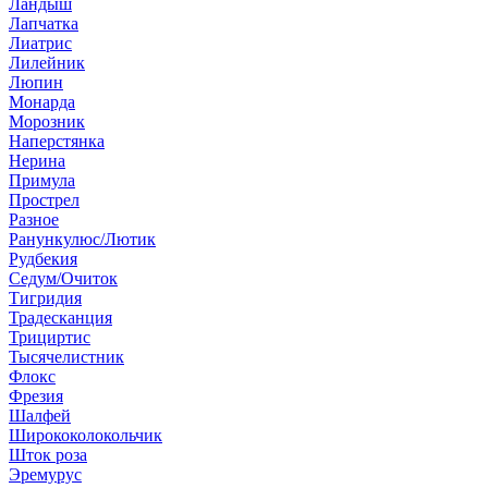
Ландыш
Лапчатка
Лиатрис
Лилейник
Люпин
Монарда
Морозник
Наперстянка
Нерина
Примула
Прострел
Разное
Ранункулюс/Лютик
Рудбекия
Седум/Очиток
Тигридия
Традесканция
Трициртис
Тысячелистник
Флокс
Фрезия
Шалфей
Ширококолокольчик
Шток роза
Эремурус