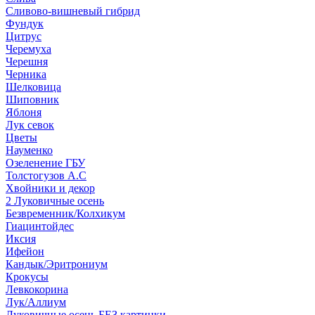
Сливово-вишневый гибрид
Фундук
Цитрус
Черемуха
Черешня
Черника
Шелковица
Шиповник
Яблоня
Лук севок
Цветы
Науменко
Озеленение ГБУ
Толстогузов А.С
Хвойники и декор
2 Луковичные осень
Безвременник/Колхикум
Гиацинтойдес
Иксия
Ифейон
Кандык/Эритрониум
Крокусы
Левкокорина
Лук/Аллиум
Луковичные осень БЕЗ картинки