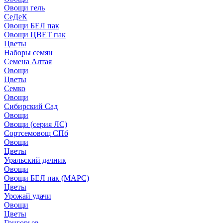
Овощи гель
СеДеК
Овощи БЕЛ пак
Овощи ЦВЕТ пак
Цветы
Наборы семян
Семена Алтая
Овощи
Цветы
Семко
Овощи
Сибирский Сад
Овощи
Овощи (серия ЛС)
Сортсемовощ СПб
Овощи
Цветы
Уральский дачник
Овощи
Овощи БЕЛ пак (МАРС)
Цветы
Урожай удачи
Овощи
Цветы
Григорьев