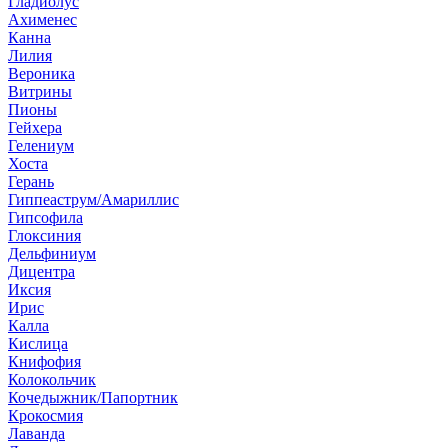
Гладиолус
Ахименес
Канна
Лилия
Вероника
Витрины
Пионы
Гейхера
Гелениум
Хоста
Герань
Гиппеаструм/Амариллис
Гипсофила
Глоксиния
Дельфиниум
Дицентра
Иксия
Ирис
Калла
Кислица
Книфофия
Колокольчик
Кочедыжник/Папортник
Крокосмия
Лаванда