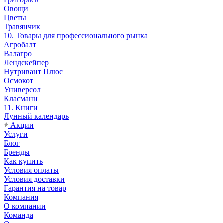
Овощи
Цветы
Травянчик
10. Товары для профессионального рынка
Агробалт
Валагро
Лендскейпер
Нутривант Плюс
Осмокот
Универсол
Класманн
11. Книги
Лунный календарь
Акции
Услуги
Блог
Бренды
Как купить
Условия оплаты
Условия доставки
Гарантия на товар
Компания
О компании
Команда