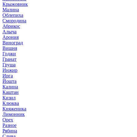
Крыжовник
Малина
Облепиха
Смородина
Абрикос
Алыча
Арония
Виноград
Вишня
Годжи
Гранат
Груша
Инжир
Ирга
Йошта
Калина
Каштан
Кизил
Клюква
Княженика
Лимонник
Орех
Разное
Рябина
Слива