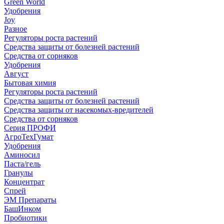
Green World
Удобрения
Joy
Разное
Регуляторы роста растений
Средства защиты от болезней растений
Средства от сорняков
Удобрения
Август
Бытовая химия
Регуляторы роста растений
Средства защиты от болезней растений
Средства защиты от насекомых-вредителей
Средства от сорняков
Серия ПРОФИ
АгроТехГумат
Удобрения
Аминосил
Паста/гель
Гранулы
Концентрат
Спрей
ЭМ Препараты
БашИнком
Пробиотики