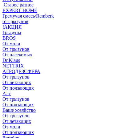
.Старое разное
EXPERT HOME
Гремучая смесь/Remberk
от грызунов
!АКЦИЯ
Грызуны
BROS
От моли
От грызунов
От насекомых
Dr.Klaus
NETTRIX
АГРОДЕЗСФЕРА
От грызунов
От летающих
От ползающих
Алт
От грызунов
От ползающих
Ваше хозяйство
От грызунов
От летающих
От моли
От ползающих
Ратобор