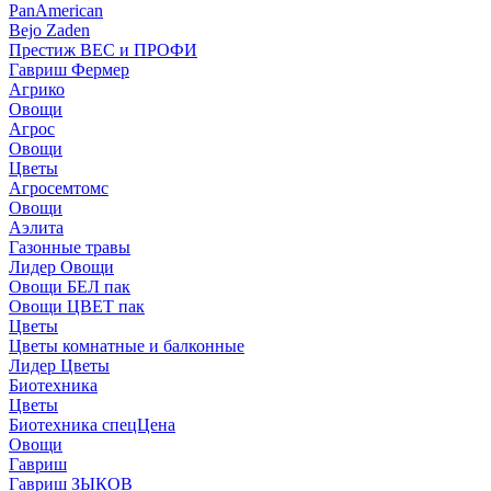
PanAmerican
Bejo Zaden
Престиж ВЕС и ПРОФИ
Гавриш Фермер
Агрико
Овощи
Агрос
Овощи
Цветы
Агросемтомс
Овощи
Аэлита
Газонные травы
Лидер Овощи
Овощи БЕЛ пак
Овощи ЦВЕТ пак
Цветы
Цветы комнатные и балконные
Лидер Цветы
Биотехника
Цветы
Биотехника спецЦена
Овощи
Гавриш
Гавриш ЗЫКОВ