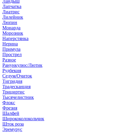
Ландыш
Лапчатка
Лиатрис
Лилейник
Люпин
Монарда
Морозник
Наперстянка
Нерина
Примула
Прострел
Разное
Ранункулюс/Лютик
Рудбекия
Седум/Очиток
Тигридия
Традесканция
Трициртис
Тысячелистник
Флокс
Фрезия
Шалфей
Ширококолокольчик
Шток роза
Эремурус