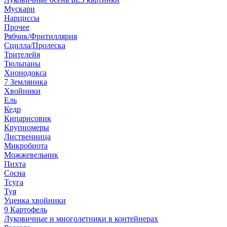
Мускари
Нарциссы
Прочее
Рябчик/Фритиллярия
Сцилла/Пролеска
Трителейя
Тюльпаны
Хионодокса
7 Земляника
Хвойники
Ель
Кедр
Кипарисовик
Крупномеры
Лиственница
Микробиота
Можжевельник
Пихта
Сосна
Тсуга
Туя
Уценка хвойники
9 Картофель
Луковичные и многолетники в контейнерах