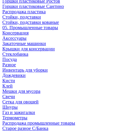
Горшки пластиковые Ростов
Горшки пластиковые Сантино
Распродажа пластика
Стойки, подставки
Стойки, подставки кованые
05. Промышленные товары
Консервация
Аксессуары
Закаточные машинки
Крышки для консервации
Стеклобанка
Посуда
Разное
Инвентарь для уборки
Дождевики
Кисти
Клей
Мешки для мусора
Свечи
Сетка для овощей
Шнуры
Газ и зажигалки
Термометры
Распродажа промышленные товары
Старое разное С/Банка