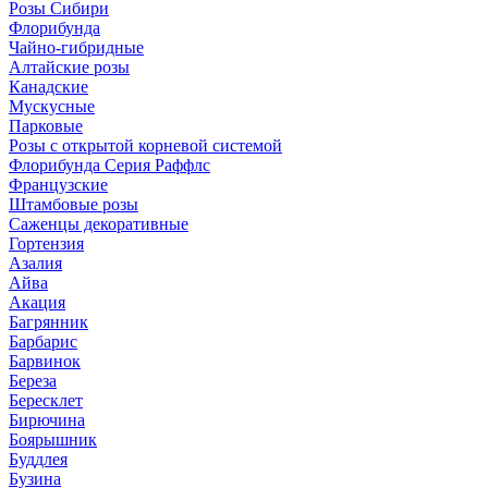
Розы Сибири
Флорибунда
Чайно-гибридные
Алтайские розы
Канадские
Мускусные
Парковые
Розы с открытой корневой системой
Флорибунда Серия Раффлс
Французские
Штамбовые розы
Саженцы декоративные
Гортензия
Азалия
Айва
Акация
Багрянник
Барбарис
Барвинок
Береза
Бересклет
Бирючина
Боярышник
Буддлея
Бузина