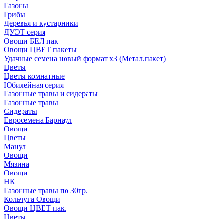
Газоны
Грибы
Деревья и кустарники
ДУЭТ серия
Овощи БЕЛ пак
Овощи ЦВЕТ пакеты
Удачные семена новый формат х3 (Метал.пакет)
Цветы
Цветы комнатные
Юбилейная серия
Газонные травы и сидераты
Газонные травы
Сидераты
Евросемена Барнаул
Овощи
Цветы
Манул
Овощи
Мязина
Овощи
НК
Газонные травы по 30гр.
Кольчуга Овощи
Овощи ЦВЕТ пак.
Цветы