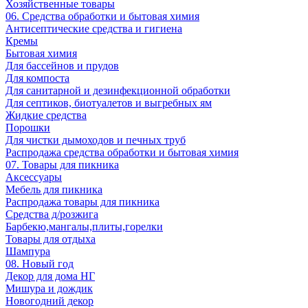
Хозяйственные товары
06. Средства обработки и бытовая химия
Антисептические средства и гигиена
Кремы
Бытовая химия
Для бассейнов и прудов
Для компоста
Для санитарной и дезинфекционной обработки
Для септиков, биотуалетов и выгребных ям
Жидкие средства
Порошки
Для чистки дымоходов и печных труб
Распродажа средства обработки и бытовая химия
07. Товары для пикника
Аксессуары
Мебель для пикника
Распродажа товары для пикника
Средства д/розжига
Барбекю,мангалы,плиты,горелки
Товары для отдыха
Шампура
08. Новый год
Декор для дома НГ
Мишура и дождик
Новогодний декор