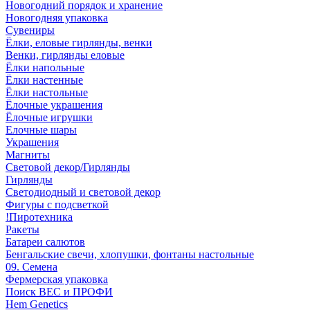
Новогодний порядок и хранение
Новогодняя упаковка
Сувениры
Ёлки, еловые гирлянды, венки
Венки, гирлянды еловые
Ёлки напольные
Ёлки настенные
Ёлки настольные
Ёлочные украшения
Ёлочные игрушки
Елочные шары
Украшения
Магниты
Световой декор/Гирлянды
Гирлянды
Светодиодный и световой декор
Фигуры с подсветкой
!Пиротехника
Ракеты
Батареи салютов
Бенгальские свечи, хлопушки, фонтаны настольные
09. Семена
Фермерская упаковка
Поиск ВЕС и ПРОФИ
Hem Genetics