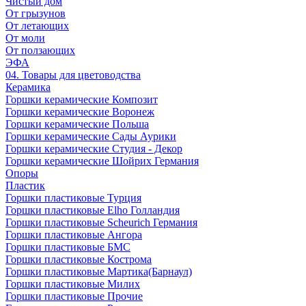
Чистый дом
От грызунов
От летающих
От моли
От ползающих
ЭФА
04. Товары для цветоводства
Керамика
Горшки керамические Композит
Горшки керамические Воронеж
Горшки керамические Польша
Горшки керамические Сады Аурики
Горшки керамические Студия - Декор
Горшки керамические Шойрих Германия
Опоры
Пластик
Горшки пластиковые Турция
Горшки пластиковые Elho Голландия
Горшки пластиковые Scheuriсh Германия
Горшки пластиковые Ангора
Горшки пластиковые БМС
Горшки пластиковые Кострома
Горшки пластиковые Мартика(Барнаул)
Горшки пластиковые Милих
Горшки пластиковые Прочие