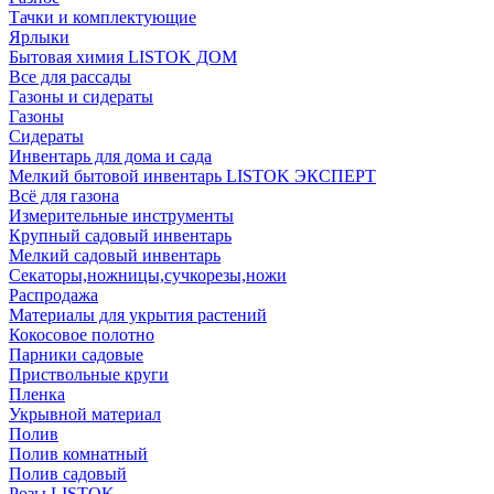
Тачки и комплектующие
Ярлыки
Бытовая химия LISTOK ДОМ
Все для рассады
Газоны и сидераты
Газоны
Сидераты
Инвентарь для дома и сада
Мелкий бытовой инвентарь LISTOK ЭКСПЕРТ
Всё для газона
Измерительные инструменты
Крупный садовый инвентарь
Мелкий садовый инвентарь
Секаторы,ножницы,сучкорезы,ножи
Распродажа
Материалы для укрытия растений
Кокосовое полотно
Парники садовые
Приствольные круги
Пленка
Укрывной материал
Полив
Полив комнатный
Полив садовый
Розы LISTOK