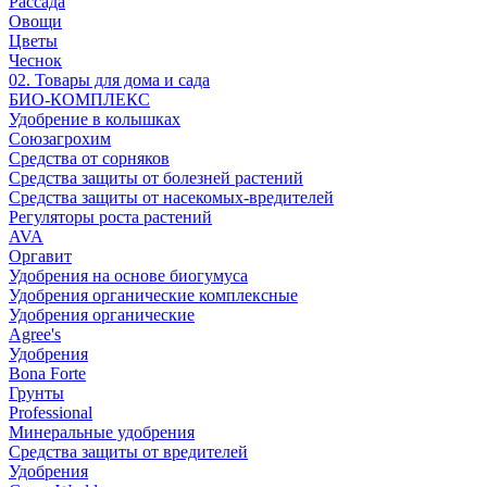
Рассада
Овощи
Цветы
Чеснок
02. Товары для дома и сада
БИО-КОМПЛЕКС
Удобрение в колышках
Союзагрохим
Средства от сорняков
Средства защиты от болезней растений
Средства защиты от насекомых-вредителей
Регуляторы роста растений
AVA
Оргавит
Удобрения на основе биогумуса
Удобрения органические комплексные
Удобрения органические
Agree's
Удобрения
Bona Forte
Грунты
Professional
Минеральные удобрения
Средства защиты от вредителей
Удобрения