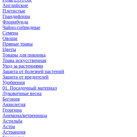
Английские
Плетистые
Грандифлора
Флорибунда
Чайно-гибридные
Семена
Овощи
Пряные травы
Цветы
Товары для пикника
Трава искусственная
Уход за растениями
Защита от болезней растений
Защита от вредителей
Удобрения
01. Посадочный материал
Луковичные весна
Бегония
Аквилегия
Георгина
Анемона/ветренница
Астильба
Астра
Астранция