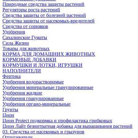
Природные средства защиты растений
Регуляторы роста растений
Средства защиты от болезней растений
Средства защиты от насекомых-вредителей
Средства от сорняков
Удобрения
Сахалинские Гуматы
Сила Жизни
Товары для животных
КОРМА ДЛЯ ДОМАШНИХ ЖИВОТНЫХ
КОРМОВЫЕ ДОБАВКИ
КОРМУШКИ И ЛОТКИ, ИГРУШКИ
НАПОЛНИТЕЛИ
Фертика
Удобрения водорастворимые
Удобрения минеральные гранулированные
Удобрения жидкие
Удобрения гранулированные
Удобрения органо-минеральные
Грунты
Цион
Цион Protect подкормка и профилактика грибковых
Цион Лайт безнитратная добавка для выращивания растений
03. Средства от насекомых и грызунов
Отпугиватели