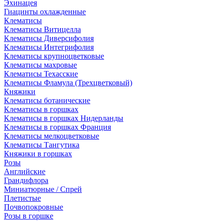
Эхинацея
Гиацинты охлажденные
Клематисы
Клематисы Витицелла
Клематисы Диверсифолия
Клематисы Интегрифолия
Клематисы крупноцветковые
Клематисы махровые
Клематисы Техасские
Клематисы Фламула (Трехцветковый)
Княжики
Клематисы ботанические
Клематисы в горшках
Клематисы в горшках Нидерланды
Клематисы в горшках Франция
Клематисы мелкоцветковые
Клематисы Тангутика
Княжики в горшках
Розы
Английские
Грандифлора
Миниатюрные / Спрей
Плетистые
Почвопокровные
Розы в горшке