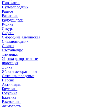
Пираканта
Пузыреплодник
Разное
Ракитник
Рододендрон
Рябина
Сакура
Сирень
Смородина альпийская
Снежноягодник
Спирея
Стефанандра
Тамарикс
Уценка декоративные
Форзиция
Эрика
Яблоня декоративная
Саженцы плодовые
Персик
Актинидия
Брусника
Голубика
Ежевика
Ежемалина
Жимолость