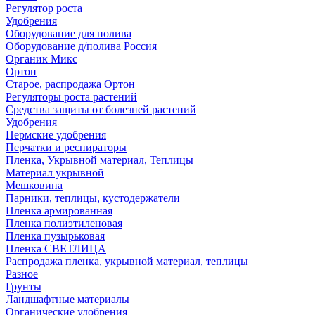
Регулятор роста
Удобрения
Оборудование для полива
Оборудование д/полива Россия
Органик Микс
Ортон
Старое, распродажа Ортон
Регуляторы роста растений
Средства защиты от болезней растений
Удобрения
Пермские удобрения
Перчатки и респираторы
Пленка, Укрывной материал, Теплицы
Материал укрывной
Мешковина
Парники, теплицы, кустодержатели
Пленка армированная
Пленка полиэтиленовая
Пленка пузырьковая
Пленка СВЕТЛИЦА
Распродажа пленка, укрывной материал, теплицы
Разное
Грунты
Ландшафтные материалы
Органические удобрения