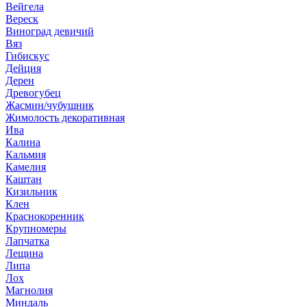
Вейгела
Вереск
Виноград девичий
Вяз
Гибискус
Дейция
Дерен
Древогубец
Жасмин/чубушник
Жимолость декоративная
Ива
Калина
Кальмия
Камелия
Каштан
Кизильник
Клен
Краснокоренник
Крупномеры
Лапчатка
Лещина
Липа
Лох
Магнолия
Миндаль