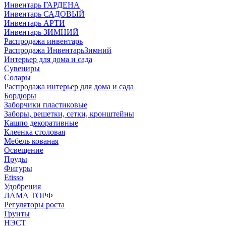
Инвентарь ГАРДЕНА
Инвентарь САДОВЫЙ
Инвентарь АРТИ
Инвентарь ЗИМНИЙ
Распродажа инвентарь
Распродажа ИнвентарьЗимний
Интерьер для дома и сада
Сувениры
Солары
Распродажа интерьер для дома и сада
Бордюры
Заборчики пластиковые
Заборы, решетки, сетки, кронштейны
Кашпо декоративные
Клеенка столовая
Мебель кованая
Освещение
Пруды
Фигуры
Etisso
Удобрения
ЛАМА ТОРФ
Регуляторы роста
Грунты
НЭСТ