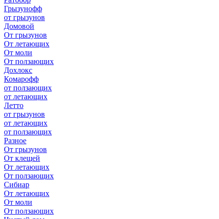
Грызунофф
от грызунов
Домовой
От грызунов
От летающих
От моли
От ползающих
Дохлокс
Комарофф
от ползающих
от летающих
Летто
от грызунов
от летающих
от ползающих
Разное
От грызунов
От клещей
От летающих
От ползающих
Сибиар
От летающих
От моли
От ползающих