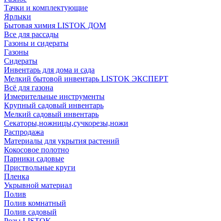
Тачки и комплектующие
Ярлыки
Бытовая химия LISTOK ДОМ
Все для рассады
Газоны и сидераты
Газоны
Сидераты
Инвентарь для дома и сада
Мелкий бытовой инвентарь LISTOK ЭКСПЕРТ
Всё для газона
Измерительные инструменты
Крупный садовый инвентарь
Мелкий садовый инвентарь
Секаторы,ножницы,сучкорезы,ножи
Распродажа
Материалы для укрытия растений
Кокосовое полотно
Парники садовые
Приствольные круги
Пленка
Укрывной материал
Полив
Полив комнатный
Полив садовый
Розы LISTOK