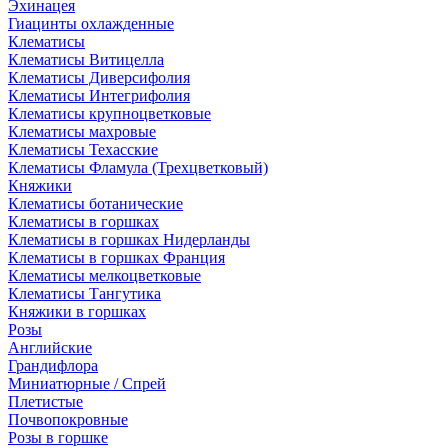
Эхинацея
Гиацинты охлажденные
Клематисы
Клематисы Витицелла
Клематисы Диверсифолия
Клематисы Интегрифолия
Клематисы крупноцветковые
Клематисы махровые
Клематисы Техасские
Клематисы Фламула (Трехцветковый)
Княжики
Клематисы ботанические
Клематисы в горшках
Клематисы в горшках Нидерланды
Клематисы в горшках Франция
Клематисы мелкоцветковые
Клематисы Тангутика
Княжики в горшках
Розы
Английские
Грандифлора
Миниатюрные / Спрей
Плетистые
Почвопокровные
Розы в горшке