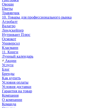
Овощи
Цветы
Травянчик
10. Товары для профессионального рынка
Агробалт
Валагро
Лендскейпер
Нутривант Плюс
Осмокот
Универсол
Класманн
11. Книги
Лунный календарь
Акции
Услуги
Блог
Бренды
Как купить
Условия оплаты
Условия доставки
Гарантия на товар
Компания
О компании
Команда