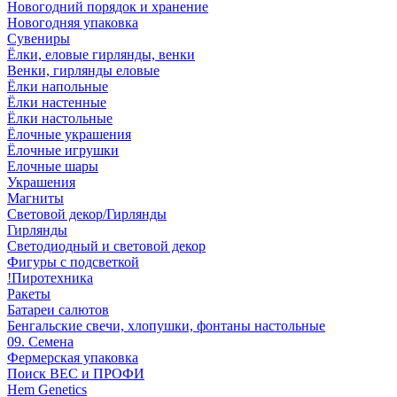
Новогодний порядок и хранение
Новогодняя упаковка
Сувениры
Ёлки, еловые гирлянды, венки
Венки, гирлянды еловые
Ёлки напольные
Ёлки настенные
Ёлки настольные
Ёлочные украшения
Ёлочные игрушки
Елочные шары
Украшения
Магниты
Световой декор/Гирлянды
Гирлянды
Светодиодный и световой декор
Фигуры с подсветкой
!Пиротехника
Ракеты
Батареи салютов
Бенгальские свечи, хлопушки, фонтаны настольные
09. Семена
Фермерская упаковка
Поиск ВЕС и ПРОФИ
Hem Genetics