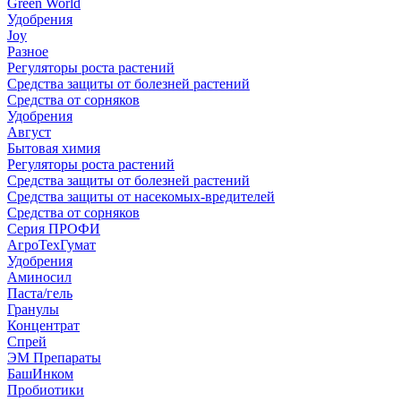
Green World
Удобрения
Joy
Разное
Регуляторы роста растений
Средства защиты от болезней растений
Средства от сорняков
Удобрения
Август
Бытовая химия
Регуляторы роста растений
Средства защиты от болезней растений
Средства защиты от насекомых-вредителей
Средства от сорняков
Серия ПРОФИ
АгроТехГумат
Удобрения
Аминосил
Паста/гель
Гранулы
Концентрат
Спрей
ЭМ Препараты
БашИнком
Пробиотики