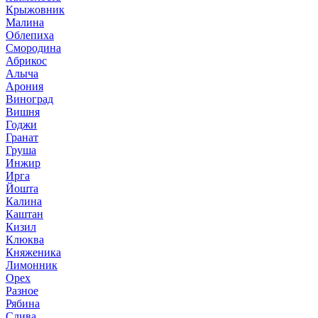
Крыжовник
Малина
Облепиха
Смородина
Абрикос
Алыча
Арония
Виноград
Вишня
Годжи
Гранат
Груша
Инжир
Ирга
Йошта
Калина
Каштан
Кизил
Клюква
Княженика
Лимонник
Орех
Разное
Рябина
Слива