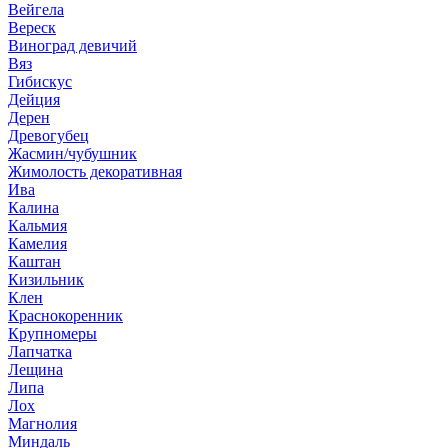
Вейгела
Вереск
Виноград девичий
Вяз
Гибискус
Дейция
Дерен
Древогубец
Жасмин/чубушник
Жимолость декоративная
Ива
Калина
Кальмия
Камелия
Каштан
Кизильник
Клен
Краснокоренник
Крупномеры
Лапчатка
Лещина
Липа
Лох
Магнолия
Миндаль