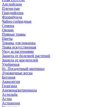
Английские
Плетистые
Грандифлора
Флорибунда
Чайно-гибридные
Семена
Овощи
Пряные травы
Цветы
Товары для пикника
Трава искусственная
Уход за растениями
Защита от болезней растений
Защита от вредителей
Удобрения
01. Посадочный материал
Луковичные весна
Бегония
Аквилегия
Георгина
Анемона/ветренница
Астильба
Астра
Астранция