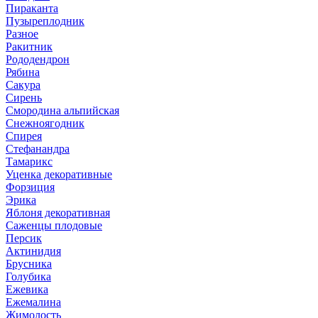
Пираканта
Пузыреплодник
Разное
Ракитник
Рододендрон
Рябина
Сакура
Сирень
Смородина альпийская
Снежноягодник
Спирея
Стефанандра
Тамарикс
Уценка декоративные
Форзиция
Эрика
Яблоня декоративная
Саженцы плодовые
Персик
Актинидия
Брусника
Голубика
Ежевика
Ежемалина
Жимолость