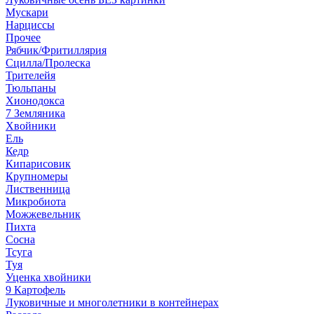
Мускари
Нарциссы
Прочее
Рябчик/Фритиллярия
Сцилла/Пролеска
Трителейя
Тюльпаны
Хионодокса
7 Земляника
Хвойники
Ель
Кедр
Кипарисовик
Крупномеры
Лиственница
Микробиота
Можжевельник
Пихта
Сосна
Тсуга
Туя
Уценка хвойники
9 Картофель
Луковичные и многолетники в контейнерах