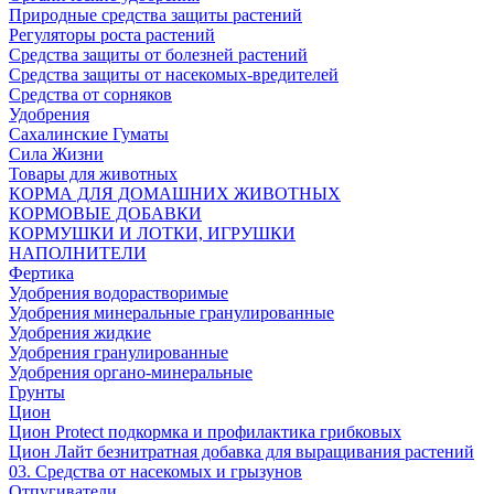
Природные средства защиты растений
Регуляторы роста растений
Средства защиты от болезней растений
Средства защиты от насекомых-вредителей
Средства от сорняков
Удобрения
Сахалинские Гуматы
Сила Жизни
Товары для животных
КОРМА ДЛЯ ДОМАШНИХ ЖИВОТНЫХ
КОРМОВЫЕ ДОБАВКИ
КОРМУШКИ И ЛОТКИ, ИГРУШКИ
НАПОЛНИТЕЛИ
Фертика
Удобрения водорастворимые
Удобрения минеральные гранулированные
Удобрения жидкие
Удобрения гранулированные
Удобрения органо-минеральные
Грунты
Цион
Цион Protect подкормка и профилактика грибковых
Цион Лайт безнитратная добавка для выращивания растений
03. Средства от насекомых и грызунов
Отпугиватели