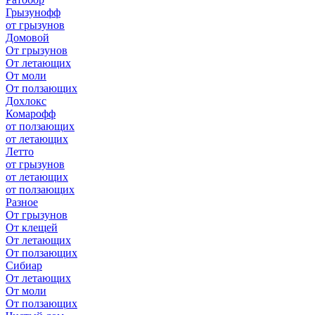
Грызунофф
от грызунов
Домовой
От грызунов
От летающих
От моли
От ползающих
Дохлокс
Комарофф
от ползающих
от летающих
Летто
от грызунов
от летающих
от ползающих
Разное
От грызунов
От клещей
От летающих
От ползающих
Сибиар
От летающих
От моли
От ползающих