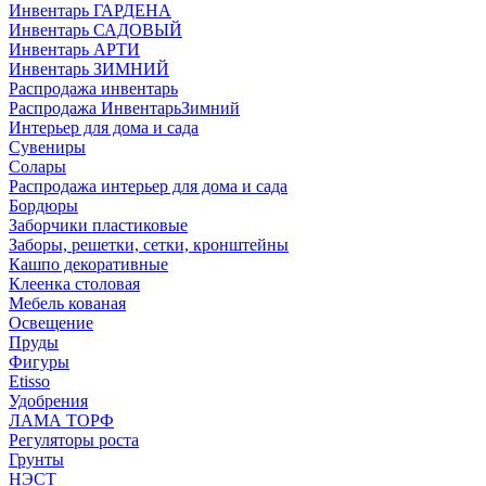
Инвентарь ГАРДЕНА
Инвентарь САДОВЫЙ
Инвентарь АРТИ
Инвентарь ЗИМНИЙ
Распродажа инвентарь
Распродажа ИнвентарьЗимний
Интерьер для дома и сада
Сувениры
Солары
Распродажа интерьер для дома и сада
Бордюры
Заборчики пластиковые
Заборы, решетки, сетки, кронштейны
Кашпо декоративные
Клеенка столовая
Мебель кованая
Освещение
Пруды
Фигуры
Etisso
Удобрения
ЛАМА ТОРФ
Регуляторы роста
Грунты
НЭСТ