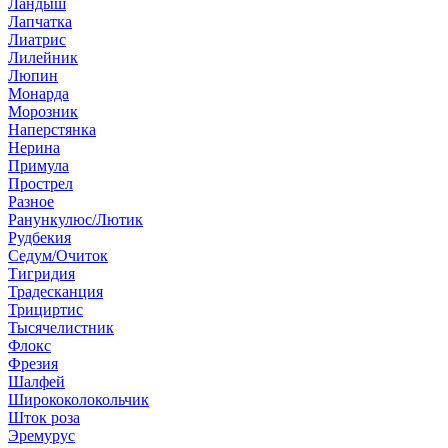
Ландыш
Лапчатка
Лиатрис
Лилейник
Люпин
Монарда
Морозник
Наперстянка
Нерина
Примула
Прострел
Разное
Ранункулюс/Лютик
Рудбекия
Седум/Очиток
Тигридия
Традесканция
Трициртис
Тысячелистник
Флокс
Фрезия
Шалфей
Ширококолокольчик
Шток роза
Эремурус