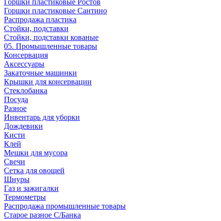
Горшки пластиковые Ростов
Горшки пластиковые Сантино
Распродажа пластика
Стойки, подставки
Стойки, подставки кованые
05. Промышленные товары
Консервация
Аксессуары
Закаточные машинки
Крышки для консервации
Стеклобанка
Посуда
Разное
Инвентарь для уборки
Дождевики
Кисти
Клей
Мешки для мусора
Свечи
Сетка для овощей
Шнуры
Газ и зажигалки
Термометры
Распродажа промышленные товары
Старое разное С/Банка