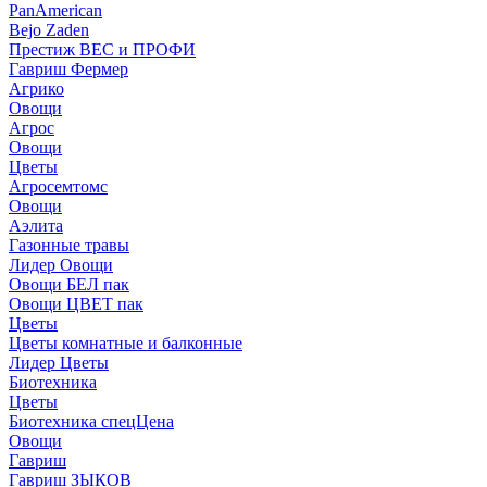
PanAmerican
Bejo Zaden
Престиж ВЕС и ПРОФИ
Гавриш Фермер
Агрико
Овощи
Агрос
Овощи
Цветы
Агросемтомс
Овощи
Аэлита
Газонные травы
Лидер Овощи
Овощи БЕЛ пак
Овощи ЦВЕТ пак
Цветы
Цветы комнатные и балконные
Лидер Цветы
Биотехника
Цветы
Биотехника спецЦена
Овощи
Гавриш
Гавриш ЗЫКОВ