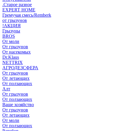
.Старое разное
EXPERT HOME
Гремучая смесь/Remberk
от грызунов
!АКЦИЯ
Грызуны
BROS
От моли
От грызунов
От насекомых
Dr.Klaus
NETTRIX
АГРОДЕЗСФЕРА
От грызунов
От летающих
От ползающих
Алт
От грызунов
От ползающих
Ваше хозяйство
От грызунов
От летающих
От моли
От ползающих
Ратобор