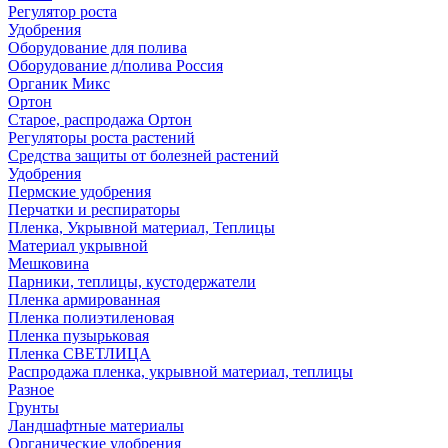
Регулятор роста
Удобрения
Оборудование для полива
Оборудование д/полива Россия
Органик Микс
Ортон
Старое, распродажа Ортон
Регуляторы роста растений
Средства защиты от болезней растений
Удобрения
Пермские удобрения
Перчатки и респираторы
Пленка, Укрывной материал, Теплицы
Материал укрывной
Мешковина
Парники, теплицы, кустодержатели
Пленка армированная
Пленка полиэтиленовая
Пленка пузырьковая
Пленка СВЕТЛИЦА
Распродажа пленка, укрывной материал, теплицы
Разное
Грунты
Ландшафтные материалы
Органические удобрения