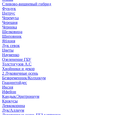
Сливово-вишневый гибрид
Фундук
Цитрус
Черемуха
Черешня
Черника
Шелковица
Шиповник
Яблоня
Лук севок
Цветы
Науменко
Озеленение ГБУ
Толстогузов А.С
Хвойники и декор
2 Луковичные осень
Безвременник/Колхикум
Гиацинтойдес
Иксия
Ифейон
Кандык/Эритрониум
Крокусы
Левкокорина
Лук/Аллиум
Луковичные осень БЕЗ картинки