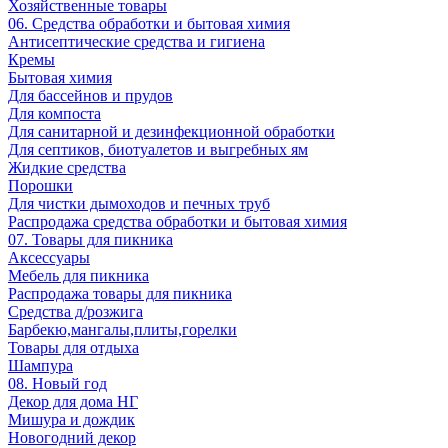
Хозяйственные товары
06. Средства обработки и бытовая химия
Антисептические средства и гигиена
Кремы
Бытовая химия
Для бассейнов и прудов
Для компоста
Для санитарной и дезинфекционной обработки
Для септиков, биотуалетов и выгребных ям
Жидкие средства
Порошки
Для чистки дымоходов и печных труб
Распродажа средства обработки и бытовая химия
07. Товары для пикника
Аксессуары
Мебель для пикника
Распродажа товары для пикника
Средства д/розжига
Барбекю,мангалы,плиты,горелки
Товары для отдыха
Шампура
08. Новый год
Декор для дома НГ
Мишура и дождик
Новогодний декор