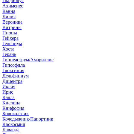
Гладиолус
Ахименес
Канна
Лилия
Вероника
Витрины
Пионы
Гейхера
Гелениум
Хоста
Герань
Гиппеаструм/Амариллис
Гипсофила
Глоксиния
Дельфиниум
Дицентра
Иксия
Ирис
Калла
Кислица
Книфофия
Колокольчик
Кочедыжник/Папортник
Крокосмия
Лаванда