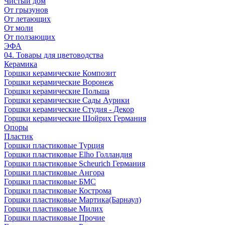
Чистый дом
От грызунов
От летающих
От моли
От ползающих
ЭФА
04. Товары для цветоводства
Керамика
Горшки керамические Композит
Горшки керамические Воронеж
Горшки керамические Польша
Горшки керамические Сады Аурики
Горшки керамические Студия - Декор
Горшки керамические Шойрих Германия
Опоры
Пластик
Горшки пластиковые Турция
Горшки пластиковые Elho Голландия
Горшки пластиковые Scheuriсh Германия
Горшки пластиковые Ангора
Горшки пластиковые БМС
Горшки пластиковые Кострома
Горшки пластиковые Мартика(Барнаул)
Горшки пластиковые Милих
Горшки пластиковые Прочие