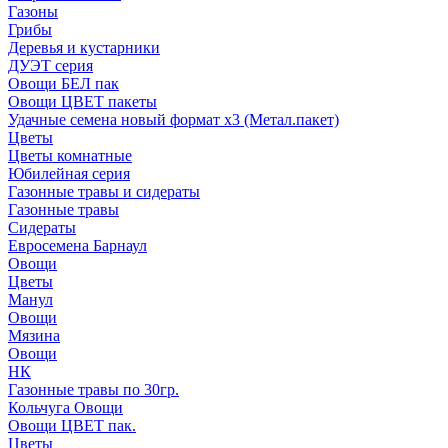
Газоны
Грибы
Деревья и кустарники
ДУЭТ серия
Овощи БЕЛ пак
Овощи ЦВЕТ пакеты
Удачные семена новый формат х3 (Метал.пакет)
Цветы
Цветы комнатные
Юбилейная серия
Газонные травы и сидераты
Газонные травы
Сидераты
Евросемена Барнаул
Овощи
Цветы
Манул
Овощи
Мязина
Овощи
НК
Газонные травы по 30гр.
Кольчуга Овощи
Овощи ЦВЕТ пак.
Цветы