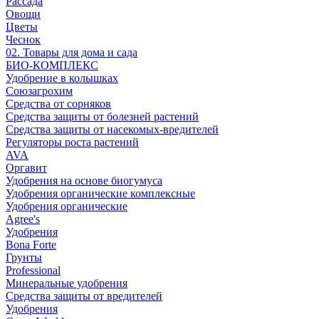
Рассада
Овощи
Цветы
Чеснок
02. Товары для дома и сада
БИО-КОМПЛЕКС
Удобрение в колышках
Союзагрохим
Средства от сорняков
Средства защиты от болезней растений
Средства защиты от насекомых-вредителей
Регуляторы роста растений
AVA
Оргавит
Удобрения на основе биогумуса
Удобрения органические комплексные
Удобрения органические
Agree's
Удобрения
Bona Forte
Грунты
Professional
Минеральные удобрения
Средства защиты от вредителей
Удобрения