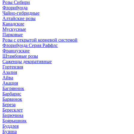
Розы Сибири
Флорибунда
Чайно-гибридные
Алтайские розы
Канадские
Мускусные
Парковые
Розы с открытой корневой системой
Флорибунда Серия Раффлс
Французские
Штамбовые розы
Саженцы декоративные
Гортензия
Азалия
Айва
Акация
Багрянник
Барбарис
Барвинок
Береза
Бересклет
Бирючина
Боярышник
Буддлея
Бузина