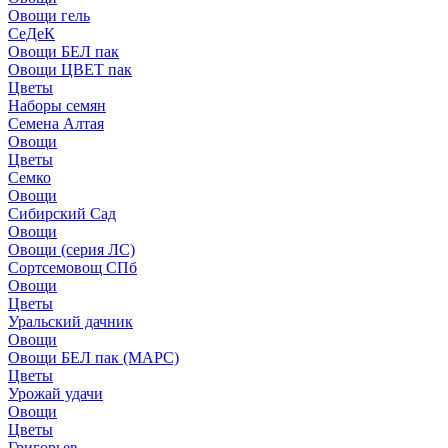
Овощи гель
СеДеК
Овощи БЕЛ пак
Овощи ЦВЕТ пак
Цветы
Наборы семян
Семена Алтая
Овощи
Цветы
Семко
Овощи
Сибирский Сад
Овощи
Овощи (серия ЛС)
Сортсемовощ СПб
Овощи
Цветы
Уральский дачник
Овощи
Овощи БЕЛ пак (МАРС)
Цветы
Урожай удачи
Овощи
Цветы
Григорьев