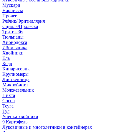
Мускари
Нарциссы
Прочее
Рябчик/Фритиллярия
Сцилла/Пролеска
Трителейя
Тюльпаны
Хионодокса
7 Земляника
Хвойники
Ель
Кедр
Кипарисовик
Крупномеры
Лиственница
Микробиота
Можжевельник
Пихта
Сосна
Тсуга
Туя
Уценка хвойники
9 Картофель
Луковичные и многолетники в контейнерах