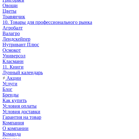
Овощи
Цветы
Травянчик
10. Товары для профессионального рынка
Агробалт
Валагро
Лендскейпер
Нутривант Плюс
Осмокот
Универсол
Класманн
11. Книги
Лунный календарь
Акции
Услуги
Блог
Бренды
Как купить
Условия оплаты
Условия доставки
Гарантия на товар
Компания
О компании
Команда