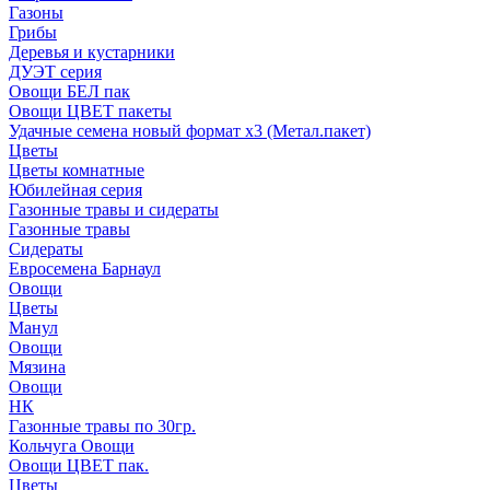
Газоны
Грибы
Деревья и кустарники
ДУЭТ серия
Овощи БЕЛ пак
Овощи ЦВЕТ пакеты
Удачные семена новый формат х3 (Метал.пакет)
Цветы
Цветы комнатные
Юбилейная серия
Газонные травы и сидераты
Газонные травы
Сидераты
Евросемена Барнаул
Овощи
Цветы
Манул
Овощи
Мязина
Овощи
НК
Газонные травы по 30гр.
Кольчуга Овощи
Овощи ЦВЕТ пак.
Цветы