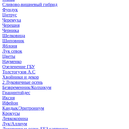
Сливово-вишневый гибрид
Фундук
Цитрус
Черемуха
Черешня
Черника
Шелковица
Шиповник
Яблоня
Лук севок
Цветы
Науменко
Озеленение ГБУ
Толстогузов А.С
Хвойники и декор
2 Луковичные осень
Безвременник/Колхикум
Гиацинтойдес
Иксия
Ифейон
Кандык/Эритрониум
Крокусы
Левкокорина
Лук/Аллиум
Луковичные осень БЕЗ картинки