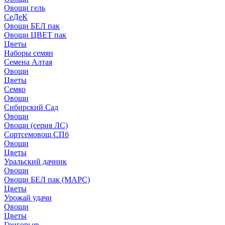
Овощи гель
СеДеК
Овощи БЕЛ пак
Овощи ЦВЕТ пак
Цветы
Наборы семян
Семена Алтая
Овощи
Цветы
Семко
Овощи
Сибирский Сад
Овощи
Овощи (серия ЛС)
Сортсемовощ СПб
Овощи
Цветы
Уральский дачник
Овощи
Овощи БЕЛ пак (МАРС)
Цветы
Урожай удачи
Овощи
Цветы
Григорьев