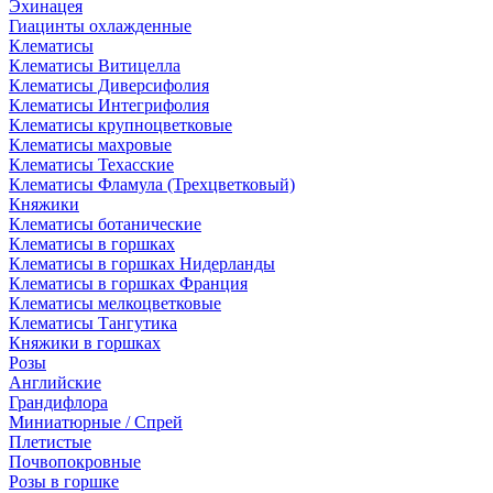
Эхинацея
Гиацинты охлажденные
Клематисы
Клематисы Витицелла
Клематисы Диверсифолия
Клематисы Интегрифолия
Клематисы крупноцветковые
Клематисы махровые
Клематисы Техасские
Клематисы Фламула (Трехцветковый)
Княжики
Клематисы ботанические
Клематисы в горшках
Клематисы в горшках Нидерланды
Клематисы в горшках Франция
Клематисы мелкоцветковые
Клематисы Тангутика
Княжики в горшках
Розы
Английские
Грандифлора
Миниатюрные / Спрей
Плетистые
Почвопокровные
Розы в горшке