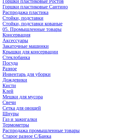
Горшки пластиковые Ростов
Горшки пластиковые Сантино
Распродажа пластика
Стойки, подставки
Стойки, подставки кованые
05. Промышленные товары
Консервация
Аксессуары
Закаточные машинки
Крышки для консервации
Стеклобанка
Посуда
Разное
Инвентарь для уборки
Дождевики
Кисти
Клей
Мешки для мусора
Свечи
Сетка для овощей
Шнуры
Газ и зажигалки
Термометры
Распродажа промышленные товары
Старое разное С/Банка