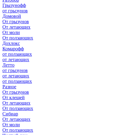
Грызунофф
от грызунов
Домовой
От грызунов
От летающих
От моли
От ползающих
Дохлокс
Комарофф
от ползающих
от летающих
Летто
от грызунов
от летающих
от ползающих
Разное
От грызунов
От клещей
От летающих
От ползающих
Сибиар
От летающих
От моли
От ползающих