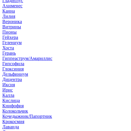
Гладиолус
Ахименес
Канна
Лилия
Вероника
Витрины
Пионы
Гейхера
Гелениум
Хоста
Герань
Гиппеаструм/Амариллис
Гипсофила
Глоксиния
Дельфиниум
Дицентра
Иксия
Ирис
Калла
Кислица
Книфофия
Колокольчик
Кочедыжник/Папортник
Крокосмия
Лаванда