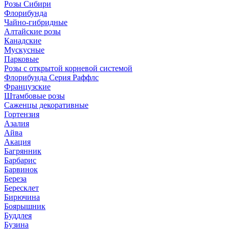
Розы Сибири
Флорибунда
Чайно-гибридные
Алтайские розы
Канадские
Мускусные
Парковые
Розы с открытой корневой системой
Флорибунда Серия Раффлс
Французские
Штамбовые розы
Саженцы декоративные
Гортензия
Азалия
Айва
Акация
Багрянник
Барбарис
Барвинок
Береза
Бересклет
Бирючина
Боярышник
Буддлея
Бузина