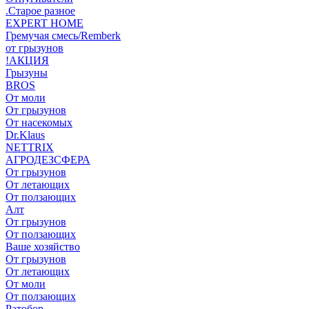
.Старое разное
EXPERT HOME
Гремучая смесь/Remberk
от грызунов
!АКЦИЯ
Грызуны
BROS
От моли
От грызунов
От насекомых
Dr.Klaus
NETTRIX
АГРОДЕЗСФЕРА
От грызунов
От летающих
От ползающих
Алт
От грызунов
От ползающих
Ваше хозяйство
От грызунов
От летающих
От моли
От ползающих
Ратобор