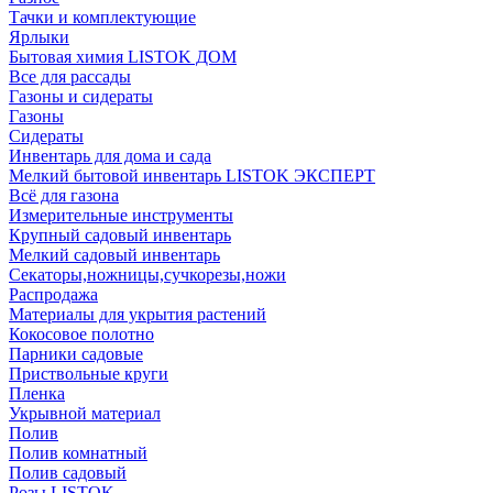
Тачки и комплектующие
Ярлыки
Бытовая химия LISTOK ДОМ
Все для рассады
Газоны и сидераты
Газоны
Сидераты
Инвентарь для дома и сада
Мелкий бытовой инвентарь LISTOK ЭКСПЕРТ
Всё для газона
Измерительные инструменты
Крупный садовый инвентарь
Мелкий садовый инвентарь
Секаторы,ножницы,сучкорезы,ножи
Распродажа
Материалы для укрытия растений
Кокосовое полотно
Парники садовые
Приствольные круги
Пленка
Укрывной материал
Полив
Полив комнатный
Полив садовый
Розы LISTOK