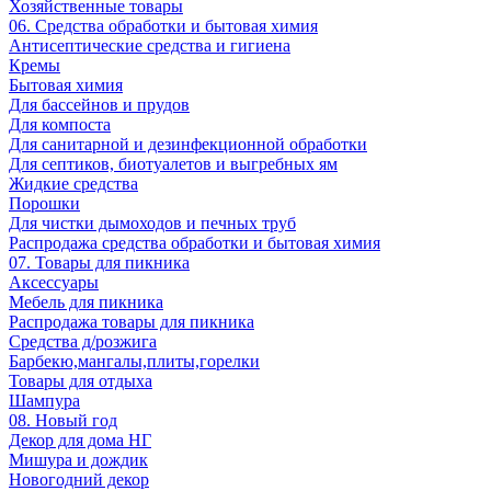
Хозяйственные товары
06. Средства обработки и бытовая химия
Антисептические средства и гигиена
Кремы
Бытовая химия
Для бассейнов и прудов
Для компоста
Для санитарной и дезинфекционной обработки
Для септиков, биотуалетов и выгребных ям
Жидкие средства
Порошки
Для чистки дымоходов и печных труб
Распродажа средства обработки и бытовая химия
07. Товары для пикника
Аксессуары
Мебель для пикника
Распродажа товары для пикника
Средства д/розжига
Барбекю,мангалы,плиты,горелки
Товары для отдыха
Шампура
08. Новый год
Декор для дома НГ
Мишура и дождик
Новогодний декор