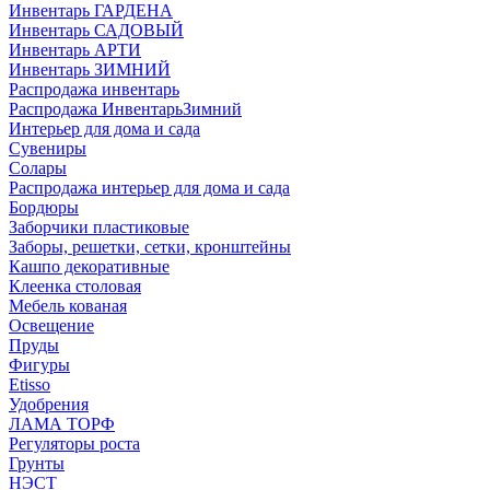
Инвентарь ГАРДЕНА
Инвентарь САДОВЫЙ
Инвентарь АРТИ
Инвентарь ЗИМНИЙ
Распродажа инвентарь
Распродажа ИнвентарьЗимний
Интерьер для дома и сада
Сувениры
Солары
Распродажа интерьер для дома и сада
Бордюры
Заборчики пластиковые
Заборы, решетки, сетки, кронштейны
Кашпо декоративные
Клеенка столовая
Мебель кованая
Освещение
Пруды
Фигуры
Etisso
Удобрения
ЛАМА ТОРФ
Регуляторы роста
Грунты
НЭСТ