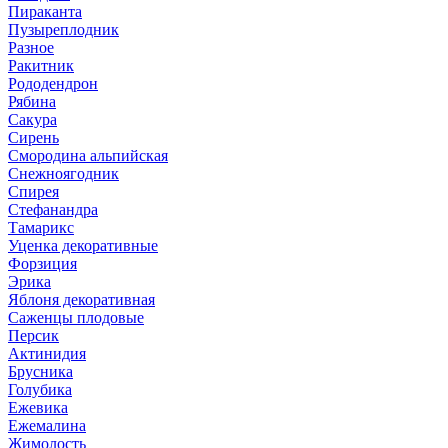
Пираканта
Пузыреплодник
Разное
Ракитник
Рододендрон
Рябина
Сакура
Сирень
Смородина альпийская
Снежноягодник
Спирея
Стефанандра
Тамарикс
Уценка декоративные
Форзиция
Эрика
Яблоня декоративная
Саженцы плодовые
Персик
Актинидия
Брусника
Голубика
Ежевика
Ежемалина
Жимолость