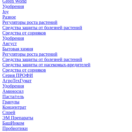
Green World
Удобрения
Joy
Разное
Регуляторы роста растений
Средства защиты от болезней растений
Средства от сорняков
Удобрения
Август
Бытовая химия
Регуляторы роста растений
Средства защиты от болезней растений
Средства защиты от насекомых-вредителей
Средства от сорняков
Серия ПРОФИ
АгроТехГумат
Удобрения
Аминосил
Паста/гель
Гранулы
Концентрат
Спрей
ЭМ Препараты
БашИнком
Пробиотики