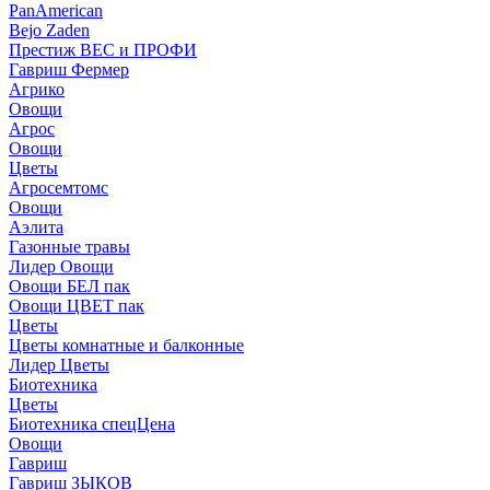
PanAmerican
Bejo Zaden
Престиж ВЕС и ПРОФИ
Гавриш Фермер
Агрико
Овощи
Агрос
Овощи
Цветы
Агросемтомс
Овощи
Аэлита
Газонные травы
Лидер Овощи
Овощи БЕЛ пак
Овощи ЦВЕТ пак
Цветы
Цветы комнатные и балконные
Лидер Цветы
Биотехника
Цветы
Биотехника спецЦена
Овощи
Гавриш
Гавриш ЗЫКОВ