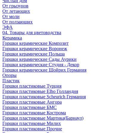
Чистый дом
От грызунов
От летающих
От моли
От ползающих
ЭФА
04. Товары для цветоводства
Керамика
Горшки керамические Композит
Горшки керамические Воронеж
Горшки керамические Польша
Горшки керамические Сады Аурики
Горшки керамические Студия - Декор
Горшки керамические Шойрих Германия
Опоры
Пластик
Горшки пластиковые Турция
Горшки пластиковые Elho Голландия
Горшки пластиковые Scheuriсh Германия
Горшки пластиковые Ангора
Горшки пластиковые БМС
Горшки пластиковые Кострома
Горшки пластиковые Мартика(Барнаул)
Горшки пластиковые Милих
Горшки пластиковые Прочие