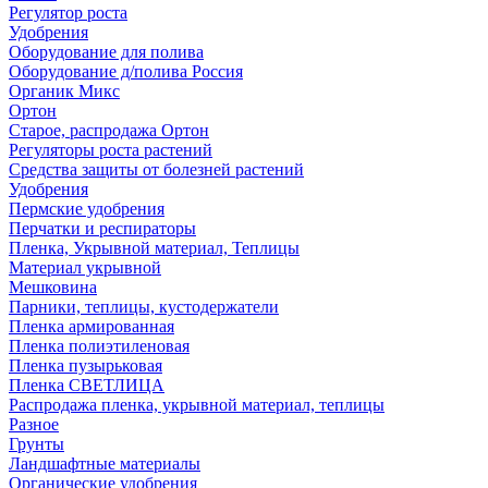
Регулятор роста
Удобрения
Оборудование для полива
Оборудование д/полива Россия
Органик Микс
Ортон
Старое, распродажа Ортон
Регуляторы роста растений
Средства защиты от болезней растений
Удобрения
Пермские удобрения
Перчатки и респираторы
Пленка, Укрывной материал, Теплицы
Материал укрывной
Мешковина
Парники, теплицы, кустодержатели
Пленка армированная
Пленка полиэтиленовая
Пленка пузырьковая
Пленка СВЕТЛИЦА
Распродажа пленка, укрывной материал, теплицы
Разное
Грунты
Ландшафтные материалы
Органические удобрения