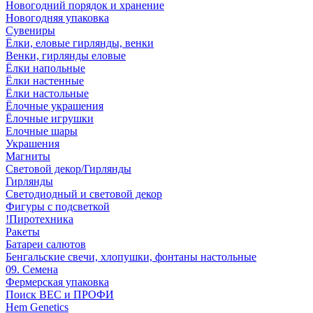
Новогодний порядок и хранение
Новогодняя упаковка
Сувениры
Ёлки, еловые гирлянды, венки
Венки, гирлянды еловые
Ёлки напольные
Ёлки настенные
Ёлки настольные
Ёлочные украшения
Ёлочные игрушки
Елочные шары
Украшения
Магниты
Световой декор/Гирлянды
Гирлянды
Светодиодный и световой декор
Фигуры с подсветкой
!Пиротехника
Ракеты
Батареи салютов
Бенгальские свечи, хлопушки, фонтаны настольные
09. Семена
Фермерская упаковка
Поиск ВЕС и ПРОФИ
Hem Genetics