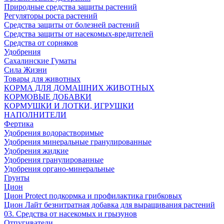
Природные средства защиты растений
Регуляторы роста растений
Средства защиты от болезней растений
Средства защиты от насекомых-вредителей
Средства от сорняков
Удобрения
Сахалинские Гуматы
Сила Жизни
Товары для животных
КОРМА ДЛЯ ДОМАШНИХ ЖИВОТНЫХ
КОРМОВЫЕ ДОБАВКИ
КОРМУШКИ И ЛОТКИ, ИГРУШКИ
НАПОЛНИТЕЛИ
Фертика
Удобрения водорастворимые
Удобрения минеральные гранулированные
Удобрения жидкие
Удобрения гранулированные
Удобрения органо-минеральные
Грунты
Цион
Цион Protect подкормка и профилактика грибковых
Цион Лайт безнитратная добавка для выращивания растений
03. Средства от насекомых и грызунов
Отпугиватели