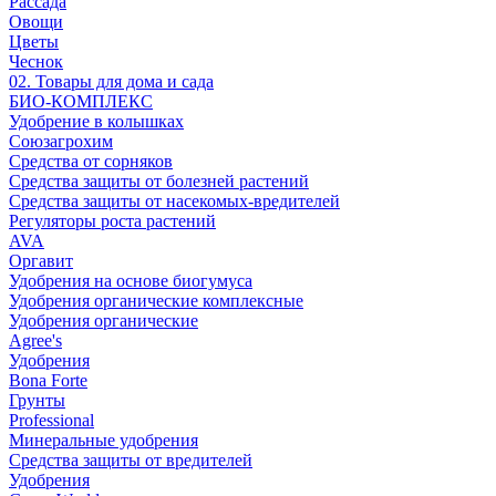
Рассада
Овощи
Цветы
Чеснок
02. Товары для дома и сада
БИО-КОМПЛЕКС
Удобрение в колышках
Союзагрохим
Средства от сорняков
Средства защиты от болезней растений
Средства защиты от насекомых-вредителей
Регуляторы роста растений
AVA
Оргавит
Удобрения на основе биогумуса
Удобрения органические комплексные
Удобрения органические
Agree's
Удобрения
Bona Forte
Грунты
Professional
Минеральные удобрения
Средства защиты от вредителей
Удобрения