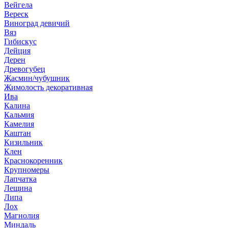
Вейгела
Вереск
Виноград девичий
Вяз
Гибискус
Дейция
Дерен
Древогубец
Жасмин/чубушник
Жимолость декоративная
Ива
Калина
Кальмия
Камелия
Каштан
Кизильник
Клен
Краснокоренник
Крупномеры
Лапчатка
Лещина
Липа
Лох
Магнолия
Миндаль