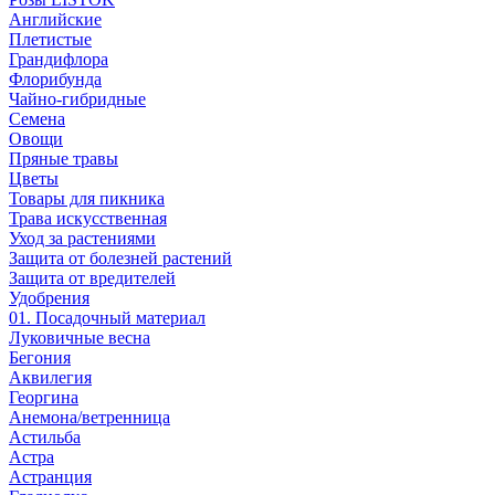
Английские
Плетистые
Грандифлора
Флорибунда
Чайно-гибридные
Семена
Овощи
Пряные травы
Цветы
Товары для пикника
Трава искусственная
Уход за растениями
Защита от болезней растений
Защита от вредителей
Удобрения
01. Посадочный материал
Луковичные весна
Бегония
Аквилегия
Георгина
Анемона/ветренница
Астильба
Астра
Астранция