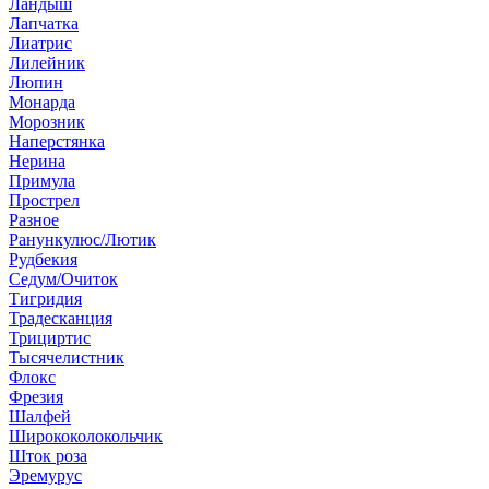
Ландыш
Лапчатка
Лиатрис
Лилейник
Люпин
Монарда
Морозник
Наперстянка
Нерина
Примула
Прострел
Разное
Ранункулюс/Лютик
Рудбекия
Седум/Очиток
Тигридия
Традесканция
Трициртис
Тысячелистник
Флокс
Фрезия
Шалфей
Ширококолокольчик
Шток роза
Эремурус