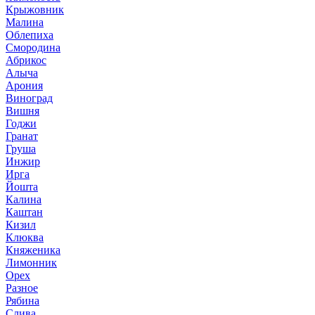
Крыжовник
Малина
Облепиха
Смородина
Абрикос
Алыча
Арония
Виноград
Вишня
Годжи
Гранат
Груша
Инжир
Ирга
Йошта
Калина
Каштан
Кизил
Клюква
Княженика
Лимонник
Орех
Разное
Рябина
Слива