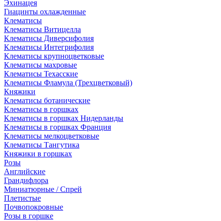
Эхинацея
Гиацинты охлажденные
Клематисы
Клематисы Витицелла
Клематисы Диверсифолия
Клематисы Интегрифолия
Клематисы крупноцветковые
Клематисы махровые
Клематисы Техасские
Клематисы Фламула (Трехцветковый)
Княжики
Клематисы ботанические
Клематисы в горшках
Клематисы в горшках Нидерланды
Клематисы в горшках Франция
Клематисы мелкоцветковые
Клематисы Тангутика
Княжики в горшках
Розы
Английские
Грандифлора
Миниатюрные / Спрей
Плетистые
Почвопокровные
Розы в горшке