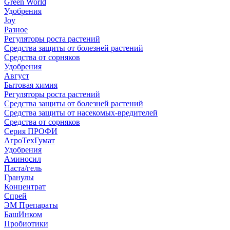
Green World
Удобрения
Joy
Разное
Регуляторы роста растений
Средства защиты от болезней растений
Средства от сорняков
Удобрения
Август
Бытовая химия
Регуляторы роста растений
Средства защиты от болезней растений
Средства защиты от насекомых-вредителей
Средства от сорняков
Серия ПРОФИ
АгроТехГумат
Удобрения
Аминосил
Паста/гель
Гранулы
Концентрат
Спрей
ЭМ Препараты
БашИнком
Пробиотики