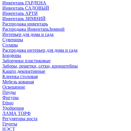
Инвентарь ГАРДЕНА
Инвентарь САДОВЫЙ
Инвентарь АРТИ
Инвентарь ЗИМНИЙ
Распродажа инвентарь
Распродажа ИнвентарьЗимний
Интерьер для дома и сада
Сувениры
Солары
Распродажа интерьер для дома и сада
Бордюры
Заборчики пластиковые
Заборы, решетки, сетки, кронштейны
Кашпо декоративные
Клеенка столовая
Мебель кованая
Освещение
Пруды
Фигуры
Etisso
Удобрения
ЛАМА ТОРФ
Регуляторы роста
Грунты
НЭСТ