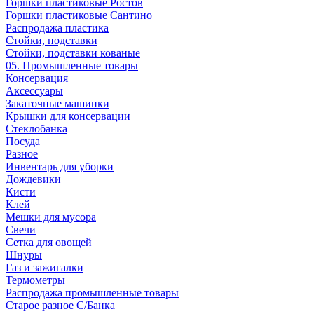
Горшки пластиковые Ростов
Горшки пластиковые Сантино
Распродажа пластика
Стойки, подставки
Стойки, подставки кованые
05. Промышленные товары
Консервация
Аксессуары
Закаточные машинки
Крышки для консервации
Стеклобанка
Посуда
Разное
Инвентарь для уборки
Дождевики
Кисти
Клей
Мешки для мусора
Свечи
Сетка для овощей
Шнуры
Газ и зажигалки
Термометры
Распродажа промышленные товары
Старое разное С/Банка