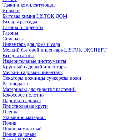
Тачки и комплектующие
Ярлыки
Бытовая химия LISTOK ДОМ
Все для рассады
Газоны и сидераты
Газоны
Сидераты
Инвентарь для дома и сада
Мелкий бытовой инвентарь LISTOK ЭКСПЕРТ
Всё для газона
Измерительные инструменты
Крупный садовый инвентарь
Мелкий садовый инвентарь
Секаторы,ножницы,сучкорезы,ножи
Распродажа
Материалы для укрытия растений
Кокосовое полотно
Парники садовые
Приствольные круги
Пленка
Укрывной материал
Полив
Полив комнатный
Полив садовый
Розы LISTOK