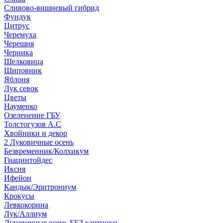
Сливово-вишневый гибрид
Фундук
Цитрус
Черемуха
Черешня
Черника
Шелковица
Шиповник
Яблоня
Лук севок
Цветы
Науменко
Озеленение ГБУ
Толстогузов А.С
Хвойники и декор
2 Луковичные осень
Безвременник/Колхикум
Гиацинтойдес
Иксия
Ифейон
Кандык/Эритрониум
Крокусы
Левкокорина
Лук/Аллиум
Луковичные осень БЕЗ картинки