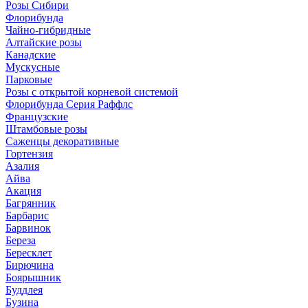
Розы Сибири
Флорибунда
Чайно-гибридные
Алтайские розы
Канадские
Мускусные
Парковые
Розы с открытой корневой системой
Флорибунда Серия Раффлс
Французские
Штамбовые розы
Саженцы декоративные
Гортензия
Азалия
Айва
Акация
Багрянник
Барбарис
Барвинок
Береза
Бересклет
Бирючина
Боярышник
Буддлея
Бузина