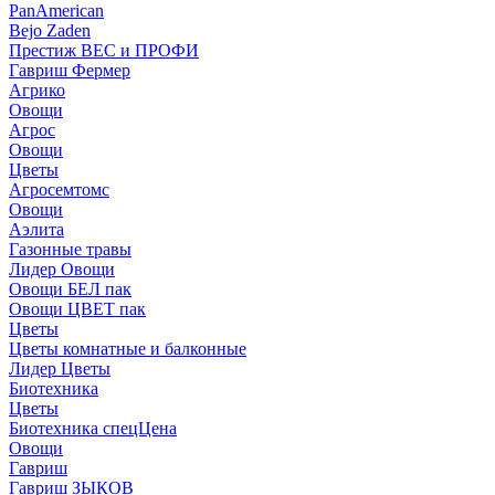
PanAmerican
Bejo Zaden
Престиж ВЕС и ПРОФИ
Гавриш Фермер
Агрико
Овощи
Агрос
Овощи
Цветы
Агросемтомс
Овощи
Аэлита
Газонные травы
Лидер Овощи
Овощи БЕЛ пак
Овощи ЦВЕТ пак
Цветы
Цветы комнатные и балконные
Лидер Цветы
Биотехника
Цветы
Биотехника спецЦена
Овощи
Гавриш
Гавриш ЗЫКОВ