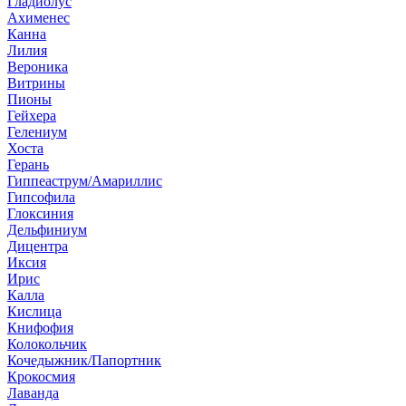
Гладиолус
Ахименес
Канна
Лилия
Вероника
Витрины
Пионы
Гейхера
Гелениум
Хоста
Герань
Гиппеаструм/Амариллис
Гипсофила
Глоксиния
Дельфиниум
Дицентра
Иксия
Ирис
Калла
Кислица
Книфофия
Колокольчик
Кочедыжник/Папортник
Крокосмия
Лаванда