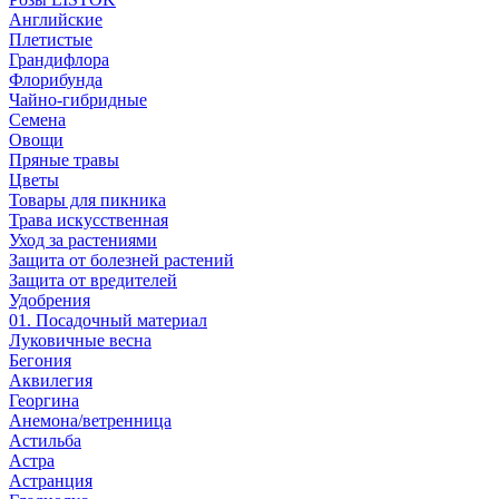
Английские
Плетистые
Грандифлора
Флорибунда
Чайно-гибридные
Семена
Овощи
Пряные травы
Цветы
Товары для пикника
Трава искусственная
Уход за растениями
Защита от болезней растений
Защита от вредителей
Удобрения
01. Посадочный материал
Луковичные весна
Бегония
Аквилегия
Георгина
Анемона/ветренница
Астильба
Астра
Астранция