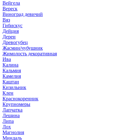
Вейгела
Вереск
Виноград девичий
Вяз
Гибискус
Дейция
Дерен
Древогубец
Жасмин/чубушник
Жимолость декоративная
Ива
Калина
Кальмия
Камелия
Каштан
Кизильник
Клен
Краснокоренник
Крупномеры
Лапчатка
Лещина
Липа
Лох
Магнолия
Миндаль