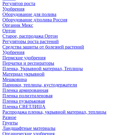
Регулятор роста
Удобрения
Оборудование для полива
Оборудование д/полива Россия
Органик Микс
Ортон
Старое, распродажа Ортон
Регуляторы роста растений
Средства защиты от болезней растений
Удобрения
Пермские удобрения
Перчатки и респираторы
Пленка, Укрывной материал, Теплицы
Материал укрывной
Мешковина
Парники, теплицы, кустодержатели
Пленка армированная
Пленка полиэтиленовая
Пленка пузырьковая
Пленка СВЕТЛИЦА
Распродажа пленка, укрывной материал, теплицы
Разное
Грунты
Ландшафтные материалы
Органические удобрения