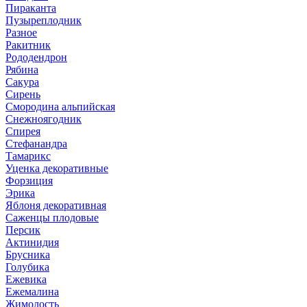
Пираканта
Пузыреплодник
Разное
Ракитник
Рододендрон
Рябина
Сакура
Сирень
Смородина альпийская
Снежноягодник
Спирея
Стефанандра
Тамарикс
Уценка декоративные
Форзиция
Эрика
Яблоня декоративная
Саженцы плодовые
Персик
Актинидия
Брусника
Голубика
Ежевика
Ежемалина
Жимолость