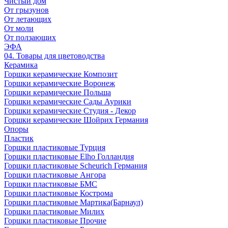
Чистый дом
От грызунов
От летающих
От моли
От ползающих
ЭФА
04. Товары для цветоводства
Керамика
Горшки керамические Композит
Горшки керамические Воронеж
Горшки керамические Польша
Горшки керамические Сады Аурики
Горшки керамические Студия - Декор
Горшки керамические Шойрих Германия
Опоры
Пластик
Горшки пластиковые Турция
Горшки пластиковые Elho Голландия
Горшки пластиковые Scheuriсh Германия
Горшки пластиковые Ангора
Горшки пластиковые БМС
Горшки пластиковые Кострома
Горшки пластиковые Мартика(Барнаул)
Горшки пластиковые Милих
Горшки пластиковые Прочие