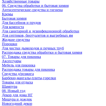
Хозяйственные товары
06. Средства обработки и бытовая химия
Антисептические средства и гигиена
Кремы
Бытовая химия
Для бассейнов и прудов
Для компоста
Для санитарной и дезинфекционной обработки
Для септиков, биотуалетов и выгребных ям
Жидкие средства
Порошки
Для чистки дымоходов и печных труб
Распродажа средства обработки и бытовая химия
07. Товары для пикника
Аксессуары
Мебель для пикника
Распродажа товары для пикника
Средства д/розжига
Барбекю,мангалы,плиты,горелки
Товары для отдыха
Шампура
08. Новый год
Декор для дома НГ
Мишура и дождик
Новогодний декор