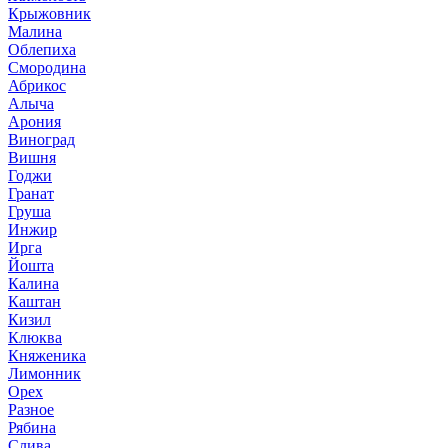
Крыжовник
Малина
Облепиха
Смородина
Абрикос
Алыча
Арония
Виноград
Вишня
Годжи
Гранат
Груша
Инжир
Ирга
Йошта
Калина
Каштан
Кизил
Клюква
Княженика
Лимонник
Орех
Разное
Рябина
Слива