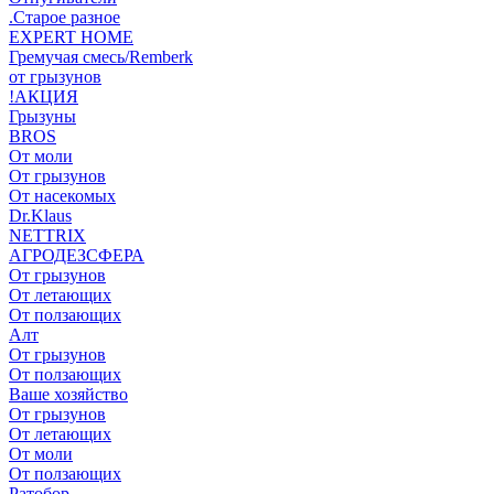
.Старое разное
EXPERT HOME
Гремучая смесь/Remberk
от грызунов
!АКЦИЯ
Грызуны
BROS
От моли
От грызунов
От насекомых
Dr.Klaus
NETTRIX
АГРОДЕЗСФЕРА
От грызунов
От летающих
От ползающих
Алт
От грызунов
От ползающих
Ваше хозяйство
От грызунов
От летающих
От моли
От ползающих
Ратобор