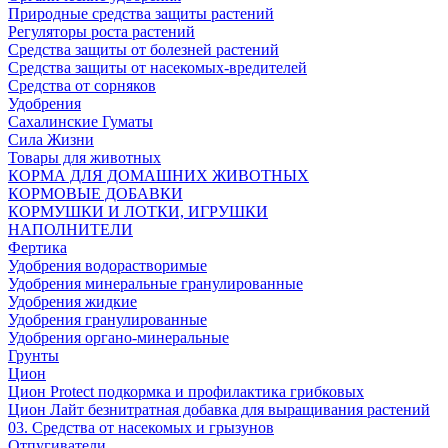
Природные средства защиты растений
Регуляторы роста растений
Средства защиты от болезней растений
Средства защиты от насекомых-вредителей
Средства от сорняков
Удобрения
Сахалинские Гуматы
Сила Жизни
Товары для животных
КОРМА ДЛЯ ДОМАШНИХ ЖИВОТНЫХ
КОРМОВЫЕ ДОБАВКИ
КОРМУШКИ И ЛОТКИ, ИГРУШКИ
НАПОЛНИТЕЛИ
Фертика
Удобрения водорастворимые
Удобрения минеральные гранулированные
Удобрения жидкие
Удобрения гранулированные
Удобрения органо-минеральные
Грунты
Цион
Цион Protect подкормка и профилактика грибковых
Цион Лайт безнитратная добавка для выращивания растений
03. Средства от насекомых и грызунов
Отпугиватели