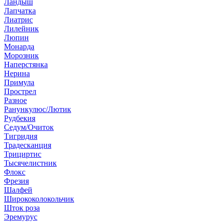
Ландыш
Лапчатка
Лиатрис
Лилейник
Люпин
Монарда
Морозник
Наперстянка
Нерина
Примула
Прострел
Разное
Ранункулюс/Лютик
Рудбекия
Седум/Очиток
Тигридия
Традесканция
Трициртис
Тысячелистник
Флокс
Фрезия
Шалфей
Ширококолокольчик
Шток роза
Эремурус