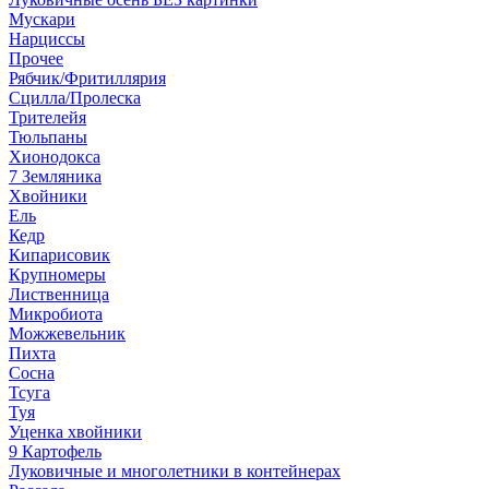
Мускари
Нарциссы
Прочее
Рябчик/Фритиллярия
Сцилла/Пролеска
Трителейя
Тюльпаны
Хионодокса
7 Земляника
Хвойники
Ель
Кедр
Кипарисовик
Крупномеры
Лиственница
Микробиота
Можжевельник
Пихта
Сосна
Тсуга
Туя
Уценка хвойники
9 Картофель
Луковичные и многолетники в контейнерах