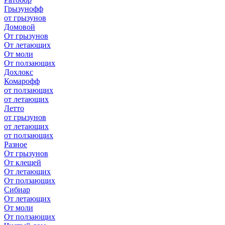
Грызунофф
от грызунов
Домовой
От грызунов
От летающих
От моли
От ползающих
Дохлокс
Комарофф
от ползающих
от летающих
Летто
от грызунов
от летающих
от ползающих
Разное
От грызунов
От клещей
От летающих
От ползающих
Сибиар
От летающих
От моли
От ползающих