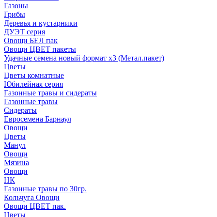
Газоны
Грибы
Деревья и кустарники
ДУЭТ серия
Овощи БЕЛ пак
Овощи ЦВЕТ пакеты
Удачные семена новый формат х3 (Метал.пакет)
Цветы
Цветы комнатные
Юбилейная серия
Газонные травы и сидераты
Газонные травы
Сидераты
Евросемена Барнаул
Овощи
Цветы
Манул
Овощи
Мязина
Овощи
НК
Газонные травы по 30гр.
Кольчуга Овощи
Овощи ЦВЕТ пак.
Цветы