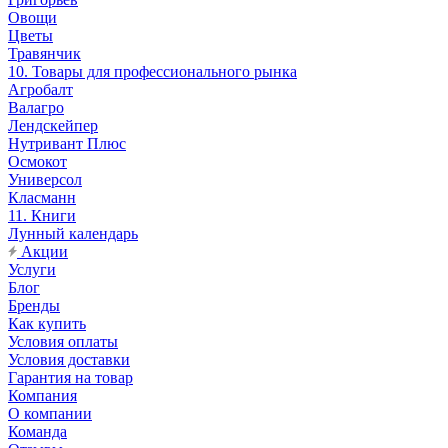
Овощи
Цветы
Травянчик
10. Товары для профессионального рынка
Агробалт
Валагро
Лендскейпер
Нутривант Плюс
Осмокот
Универсол
Класманн
11. Книги
Лунный календарь
Акции
Услуги
Блог
Бренды
Как купить
Условия оплаты
Условия доставки
Гарантия на товар
Компания
О компании
Команда