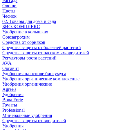
Рассада
Овощи
Цветы
Чеснок
02. Товары для дома и сада
БИО-КОМПЛЕКС
Удобрение в колышках
Союзагрохим
Средства от сорняков
Средства защиты от болезней растений
Средства защиты от насекомых-вредителей
Регуляторы роста растений
AVA
Оргавит
Удобрения на основе биогумуса
Удобрения органические комплексные
Удобрения органические
Agree's
Удобрения
Bona Forte
Грунты
Professional
Минеральные удобрения
Средства защиты от вредителей
Удобрения