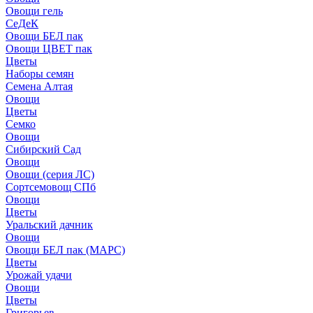
Овощи гель
СеДеК
Овощи БЕЛ пак
Овощи ЦВЕТ пак
Цветы
Наборы семян
Семена Алтая
Овощи
Цветы
Семко
Овощи
Сибирский Сад
Овощи
Овощи (серия ЛС)
Сортсемовощ СПб
Овощи
Цветы
Уральский дачник
Овощи
Овощи БЕЛ пак (МАРС)
Цветы
Урожай удачи
Овощи
Цветы
Григорьев